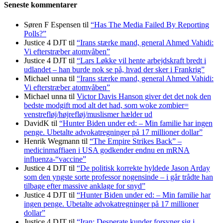
Seneste kommentarer
Søren F Espensen
til
“Has The Media Failed By Reporting
Polls?”
Justice 4 DJT
til
“Irans stærke mand, general Ahmed Vahidi:
Vi efterstræber atomvåben”
Justice 4 DJT
til
“Lars Løkke vil hente arbejdskraft bredt i
udlandet – han burde nok se på, hvad der sker i Frankrig”
Michael unna
til
“Irans stærke mand, general Ahmed Vahidi:
Vi efterstræber atomvåben”
Michael unna
til
Victor Davis Hanson giver det det nok den
bedste modgift mod alt det had, som woke zombier=
venstrefløj/højrefløj/muslismer hælder ud
DavidK
til
“Hunter Biden under ed: – Min familie har ingen
penge. Ubetalte advokat­regninger på 17 millioner dollar”
Henrik Wegmann
til
“The Empire Strikes Back” –
medicinmaffiaen i USA godkender endnu en mRNA
influenza-“vaccine”
Justice 4 DJT
til
“De politisk korrekte hyldede Jason Arday
som den yngste sorte professor nogensinde – i går trådte han
tilbage efter massive anklage for snyd”
Justice 4 DJT
til
“Hunter Biden under ed: – Min familie har
ingen penge. Ubetalte advokat­regninger på 17 millioner
dollar”
Justice 4 DJT
til
“Iran: Desperate kunder forsyner sig i