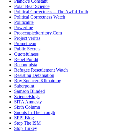
Planck’s Constant
Polar Bear Science
Political Correctness – The Awful Truth
Political Correctness Watch
Politicalite
Powerline
Preoccupiedterritory.Com
Project veritas
Promethean
Public Secrets
Quotefulness
Rebel Pundit
Reconquista
Refugee Resettlement Watch
Resisting Defamation
Roy Spencer, Klimatolog
Saberpoint
Samson Blinded
ScienceBlogs
SITA Amnesty
Sixth Column
Snouts In The Trough
SPPI Blog
Stop The ISM
Stop Turkey