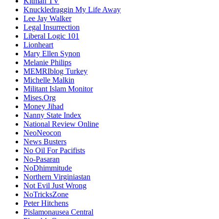
Kitman TV
Knuckledraggin My Life Away
Lee Jay Walker
Legal Insurrection
Liberal Logic 101
Lionheart
Mary Ellen Synon
Melanie Philips
MEMRIblog Turkey
Michelle Malkin
Militant Islam Monitor
Mises.Org
Money Jihad
Nanny State Index
National Review Online
NeoNeocon
News Busters
No Oil For Pacifists
No-Pasaran
NoDhimmitude
Northern Virginiastan
Not Evil Just Wrong
NoTricksZone
Peter Hitchens
Pislamonausea Central