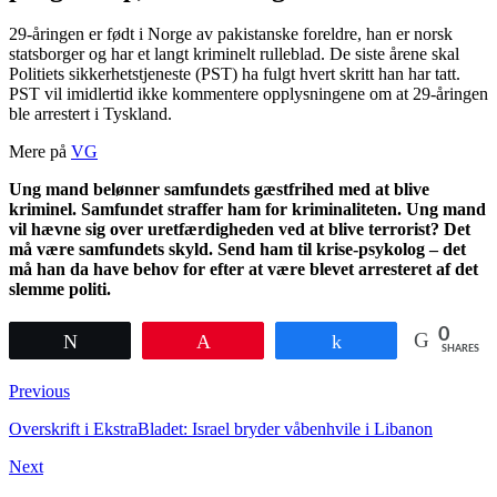
29-åringen er født i Norge av pakistanske foreldre, han er norsk
statsborger og har et langt kriminelt rulleblad. De siste årene skal
Politiets sikkerhetstjeneste (PST) ha fulgt hvert skritt han har tatt.
PST vil imidlertid ikke kommentere opplysningene om at 29-åringen
ble arrestert i Tyskland.
Mere på
VG
Ung mand belønner samfundets gæstfrihed med at blive
kriminel. Samfundet straffer ham for kriminaliteten. Ung mand
vil hævne sig over uretfærdigheden ved at blive terrorist? Det
må være samfundets skyld. Send ham til krise-psykolog – det
må han da have behov for efter at være blevet arresteret af det
slemme politi.
0
Tweet
Pin
Share
SHARES
Previous
Overskrift i EkstraBladet: Israel bryder våbenhvile i Libanon
Next