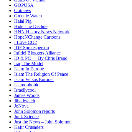
GOPUSA
Gotnews
Greenie Watch
Halal Pig
Hide The Decline
HNN History News Network
HopeNChange Cartoons
I Love CO2
IDF Spokesperson
Infidel Bloggers Alliance
IQ & PC — By Chris Brand
Iraq The Model
Islam In Europe
Islam The Religion Of Peace
Islam Versus Europe
l
Islamophobic
Israellycool
James Woods
Jihadwatch
JoNova
John Solomon reports
Junk Science
Just the News – John Solomon
Kafir Crusaders