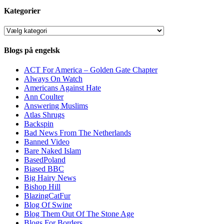
Kategorier
Kategorier
Blogs på engelsk
ACT For America – Golden Gate Chapter
Always On Watch
Americans Against Hate
Ann Coulter
Answering Muslims
Atlas Shrugs
Backspin
Bad News From The Netherlands
Banned Video
Bare Naked Islam
BasedPoland
Biased BBC
Big Hairy News
Bishop Hill
BlazingCatFur
Blog Of Swine
Blog Them Out Of The Stone Age
Blogs For Borders