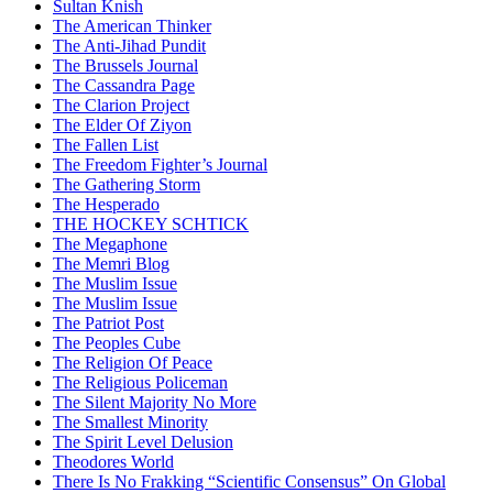
Sultan Knish
The American Thinker
The Anti-Jihad Pundit
The Brussels Journal
The Cassandra Page
The Clarion Project
The Elder Of Ziyon
The Fallen List
The Freedom Fighter’s Journal
The Gathering Storm
The Hesperado
THE HOCKEY SCHTICK
The Megaphone
The Memri Blog
The Muslim Issue
The Muslim Issue
The Patriot Post
The Peoples Cube
The Religion Of Peace
The Religious Policeman
The Silent Majority No More
The Smallest Minority
The Spirit Level Delusion
Theodores World
There Is No Frakking “Scientific Consensus” On Global