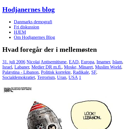
Hodjanernes blog
Danmarks demografi
Fri diskussion
HJEM
Om Hodjanernes Blog
Hvad foregår der i mellemøsten
31. juli 2006
Nicolai
Antisemitisme
,
EAD
,
Europa
,
Imamer
,
Islam
,
Israel
,
Labaner
,
Medier DR m.fl.
,
Moske, Minaret
,
Muslim World
,
Palæstina - Libanon
,
Politisk korrekte
,
Radikale
,
SF
,
Socialdemokratiet
,
Terrorism
,
Uran
,
USA
1