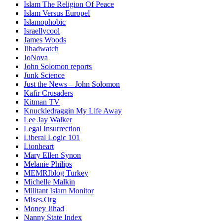
Islam The Religion Of Peace
Islam Versus Europe
l
Islamophobic
Israellycool
James Woods
Jihadwatch
JoNova
John Solomon reports
Junk Science
Just the News – John Solomon
Kafir Crusaders
Kitman TV
Knuckledraggin My Life Away
Lee Jay Walker
Legal Insurrection
Liberal Logic 101
Lionheart
Mary Ellen Synon
Melanie Philips
MEMRIblog Turkey
Michelle Malkin
Militant Islam Monitor
Mises.Org
Money Jihad
Nanny State Index