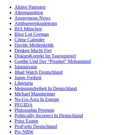
Aktive Patrioten
Altermannblog
Anonymous News
Antibuererokratieteam
BIA München
Blog List German
Crime Calender
Davids Medienkritik
Denken Macht Frei
DiskursKorrekt Im Tagesspiegel
Goethe Und Der “Prophet” Mohammed
Islamnixgut
Jihad Watch Deutschland
Junge Freiheit
Libertaria
Meinungsfreiheit In Deutschland
Michael Mannheimer
No-Go-Area In Europe
PEGIDA
Philosophia Perennis
Politicallly Incorrect In Deutschland
Prinz Eugen
ProFortis Deutschland
Pro NRW