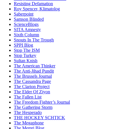
Resisting Defamation
Roy Spencer, Klimatolog
Saberpoint
Samson Blinded
ScienceBlogs
SITA Amnesty
Sixth Column
Snouts In The Trough
SPPI Blog
Stop The ISM
Stop Turkey
Sultan Knish
The American Thinker
The Anti-Jihad Pundit
The Brussels Journal
The Cassandra Page
The Clarion Project
The Elder Of Ziyon
The Fallen List
The Freedom Fighter’s Journal
The Gathering Storm
The Hesperado
THE HOCKEY SCHTICK
The Megaphone
The Memri Blog