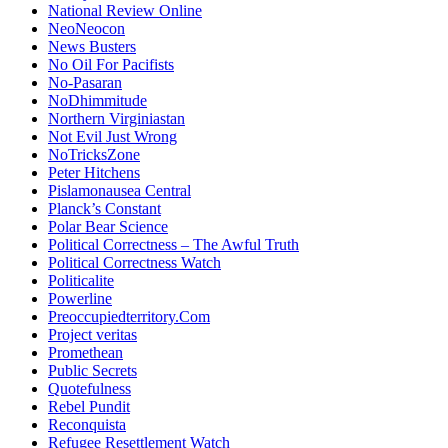
National Review Online
NeoNeocon
News Busters
No Oil For Pacifists
No-Pasaran
NoDhimmitude
Northern Virginiastan
Not Evil Just Wrong
NoTricksZone
Peter Hitchens
Pislamonausea Central
Planck’s Constant
Polar Bear Science
Political Correctness – The Awful Truth
Political Correctness Watch
Politicalite
Powerline
Preoccupiedterritory.Com
Project veritas
Promethean
Public Secrets
Quotefulness
Rebel Pundit
Reconquista
Refugee Resettlement Watch