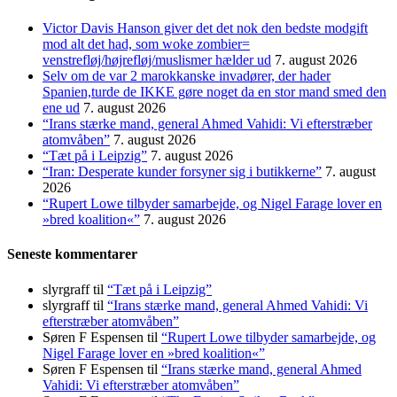
Victor Davis Hanson giver det det nok den bedste modgift
mod alt det had, som woke zombier=
venstrefløj/højrefløj/muslismer hælder ud
7. august 2026
Selv om de var 2 marokkanske invadører, der hader
Spanien,turde de IKKE gøre noget da en stor mand smed den
ene ud
7. august 2026
“Irans stærke mand, general Ahmed Vahidi: Vi efterstræber
atomvåben”
7. august 2026
“Tæt på i Leipzig”
7. august 2026
“Iran: Desperate kunder forsyner sig i butikkerne”
7. august
2026
“Rupert Lowe tilbyder samarbejde, og Nigel Farage lover en
»bred koalition«”
7. august 2026
Seneste kommentarer
slyrgraff
til
“Tæt på i Leipzig”
slyrgraff
til
“Irans stærke mand, general Ahmed Vahidi: Vi
efterstræber atomvåben”
Søren F Espensen
til
“Rupert Lowe tilbyder samarbejde, og
Nigel Farage lover en »bred koalition«”
Søren F Espensen
til
“Irans stærke mand, general Ahmed
Vahidi: Vi efterstræber atomvåben”