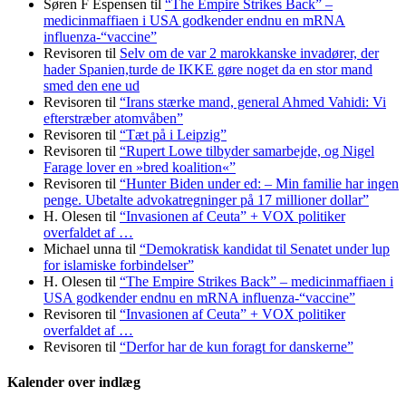
Søren F Espensen
til
“The Empire Strikes Back” –
medicinmaffiaen i USA godkender endnu en mRNA
influenza-“vaccine”
Revisoren
til
Selv om de var 2 marokkanske invadører, der
hader Spanien,turde de IKKE gøre noget da en stor mand
smed den ene ud
Revisoren
til
“Irans stærke mand, general Ahmed Vahidi: Vi
efterstræber atomvåben”
Revisoren
til
“Tæt på i Leipzig”
Revisoren
til
“Rupert Lowe tilbyder samarbejde, og Nigel
Farage lover en »bred koalition«”
Revisoren
til
“Hunter Biden under ed: – Min familie har ingen
penge. Ubetalte advokat­regninger på 17 millioner dollar”
H. Olesen
til
“Invasionen af Ceuta” + VOX politiker
overfaldet af …
Michael unna
til
“Demokratisk kandidat til Senatet under lup
for islamiske forbindelser”
H. Olesen
til
“The Empire Strikes Back” – medicinmaffiaen i
USA godkender endnu en mRNA influenza-“vaccine”
Revisoren
til
“Invasionen af Ceuta” + VOX politiker
overfaldet af …
Revisoren
til
“Derfor har de kun foragt for danskerne”
Kalender over indlæg