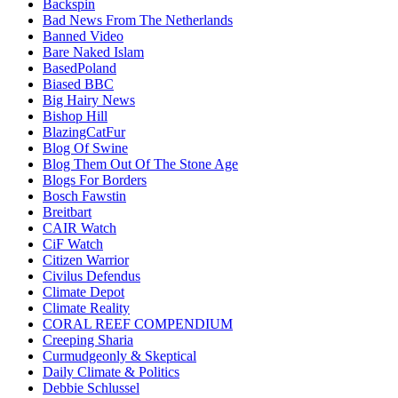
Backspin
Bad News From The Netherlands
Banned Video
Bare Naked Islam
BasedPoland
Biased BBC
Big Hairy News
Bishop Hill
BlazingCatFur
Blog Of Swine
Blog Them Out Of The Stone Age
Blogs For Borders
Bosch Fawstin
Breitbart
CAIR Watch
CiF Watch
Citizen Warrior
Civilus Defendus
Climate Depot
Climate Reality
CORAL REEF COMPENDIUM
Creeping Sharia
Curmudgeonly & Skeptical
Daily Climate & Politics
Debbie Schlussel