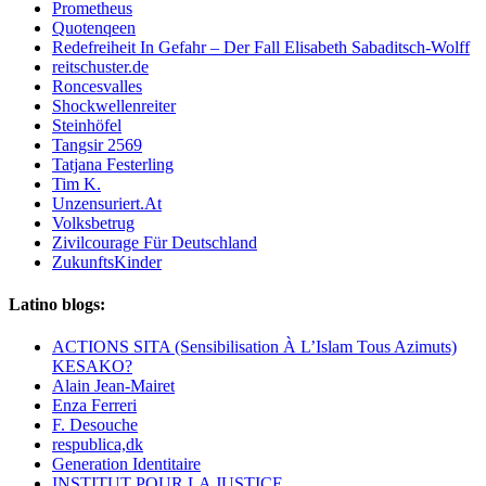
Prometheus
Quotenqeen
Redefreiheit In Gefahr – Der Fall Elisabeth Sabaditsch-Wolff
reitschuster.de
Roncesvalles
Shockwellenreiter
Steinhöfel
Tangsir 2569
Tatjana Festerling
Tim K.
Unzensuriert.At
Volksbetrug
Zivilcourage Für Deutschland
ZukunftsKinder
Latino blogs:
ACTIONS SITA (Sensibilisation À L’Islam Tous Azimuts)
KESAKO?
Alain Jean-Mairet
Enza Ferreri
F. Desouche
respublica,dk
Generation Identitaire
INSTITUT POUR LA JUSTICE