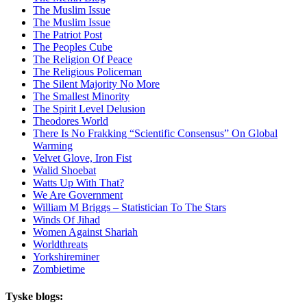
The Muslim Issue
The Muslim Issue
The Patriot Post
The Peoples Cube
The Religion Of Peace
The Religious Policeman
The Silent Majority No More
The Smallest Minority
The Spirit Level Delusion
Theodores World
There Is No Frakking “Scientific Consensus” On Global
Warming
Velvet Glove, Iron Fist
Walid Shoebat
Watts Up With That?
We Are Government
William M Briggs – Statistician To The Stars
Winds Of Jihad
Women Against Shariah
Worldthreats
Yorkshireminer
Zombietime
Tyske blogs: