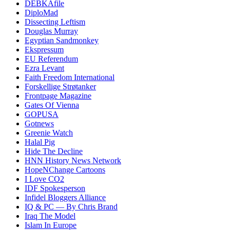
DEBKAfile
DiploMad
Dissecting Leftism
Douglas Murray
Egyptian Sandmonkey
Ekspressum
EU Referendum
Ezra Levant
Faith Freedom International
Forskellige Strøtanker
Frontpage Magazine
Gates Of Vienna
GOPUSA
Gotnews
Greenie Watch
Halal Pig
Hide The Decline
HNN History News Network
HopeNChange Cartoons
I Love CO2
IDF Spokesperson
Infidel Bloggers Alliance
IQ & PC — By Chris Brand
Iraq The Model
Islam In Europe