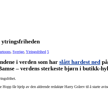
 ytringsfriheden
rtoons
,
Sverige
,
Ytringsfrihed
5
landene i verden som har
slått hardest ned
på
Bamse – verdens sterkeste bjørn
i butikk-hyl
ingsfrihet.
opp får hjelp av den aldrende redaktør Harry Grårev til å starte avi