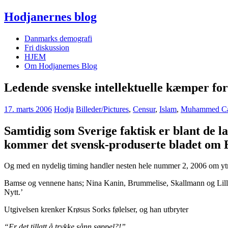
Hodjanernes blog
Danmarks demografi
Fri diskussion
HJEM
Om Hodjanernes Blog
Ledende svenske intellektuelle kæmper for
17. marts 2006
Hodja
Billeder/Pictures
,
Censur
,
Islam
,
Muhammed Ca
Samtidig som Sverige faktisk er blant de 
kommer det svensk-produserte bladet om
Og med en nydelig timing handler nesten hele nummer 2, 2006 om ytr
Bamse og vennene hans; Nina Kanin, Brummelise, Skallmann og Lille H
Nytt.’
Utgivelsen krenker Krøsus Sorks følelser, og han utbryter
“Er det tillatt å trykke sånn søppel?!”