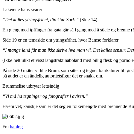
Lakeiene hans svarer
“Det kalles ytringsfrihet, direktør Sork.”
(Side 14)
En gjeng med tøffinger fra gata går så i gang med å stjele og brenne (
Side 19 er en temaside om ytringsfrihet, hvor Bamse forklarer
“I mange land får man ikke skrive hva man vil. Det kalles sensur. De
(Ikke helt ulikt et visst langstrakt naboland med billig flesk og porno e
På side 20 møter vi lille Brum, som sitter og tegner karikaturer til fø
på at det er en åndelig autoritetsfigur det er snakk om.
Brummelise utbryter lettsindig
“Vi må ha tegninger og fotografier i avisen.”
Hvem vet; kanskje samler det seg en folkemengde med brennende Bus
Fra
hablog