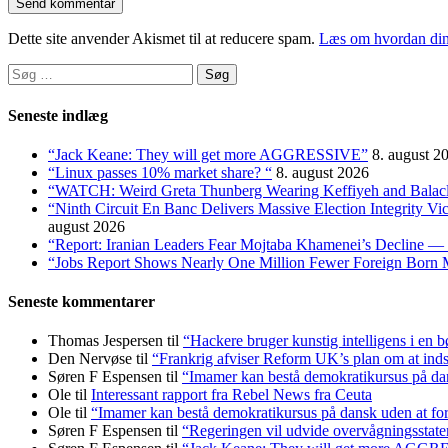
Dette site anvender Akismet til at reducere spam.
Læs om hvordan din
Søg
efter:
Seneste indlæg
“Jack Keane: They will get more AGGRESSIVE”
8. august 2
“Linux passes 10% market share? “
8. august 2026
“WATCH: Weird Greta Thunberg Wearing Keffiyeh and Balaclava
“Ninth Circuit En Banc Delivers Massive Election Integrity V
august 2026
“Report: Iranian Leaders Fear Mojtaba Khamenei’s Decline — 
“Jobs Report Shows Nearly One Million Fewer Foreign Born 
Seneste kommentarer
Thomas Jespersen
til
“Hackere bruger kunstig intelligens i en b
Den Nervøse
til
“Frankrig afviser Reform UK’s plan om at in
Søren F Espensen
til
“Imamer kan bestå demokratikursus på dans
Ole
til
Interessant rapport fra Rebel News fra Ceuta
Ole
til
“Imamer kan bestå demokratikursus på dansk uden at fors
Søren F Espensen
til
“Regeringen vil udvide overvågningsstate