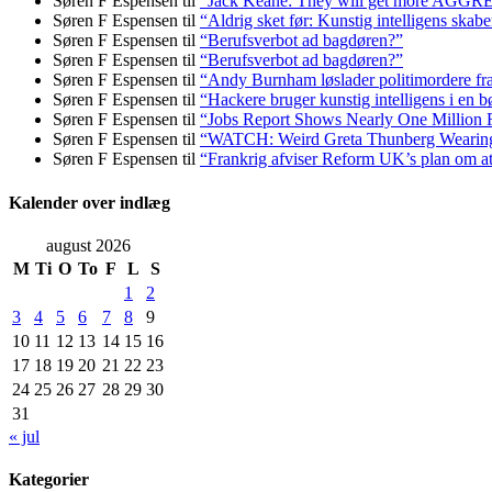
Søren F Espensen
til
“Jack Keane: They will get more AGG
Søren F Espensen
til
“Aldrig sket før: Kunstig intelligens skabe
Søren F Espensen
til
“Berufsverbot ad bagdøren?”
Søren F Espensen
til
“Berufsverbot ad bagdøren?”
Søren F Espensen
til
“Andy Burnham løslader politi­mordere fra 
Søren F Espensen
til
“Hackere bruger kunstig intelligens i en b
Søren F Espensen
til
“Jobs Report Shows Nearly One Million 
Søren F Espensen
til
“WATCH: Weird Greta Thunberg Wearing Ke
Søren F Espensen
til
“Frankrig afviser Reform UK’s plan om 
Kalender over indlæg
august 2026
M
Ti
O
To
F
L
S
1
2
3
4
5
6
7
8
9
10
11
12
13
14
15
16
17
18
19
20
21
22
23
24
25
26
27
28
29
30
31
« jul
Kategorier