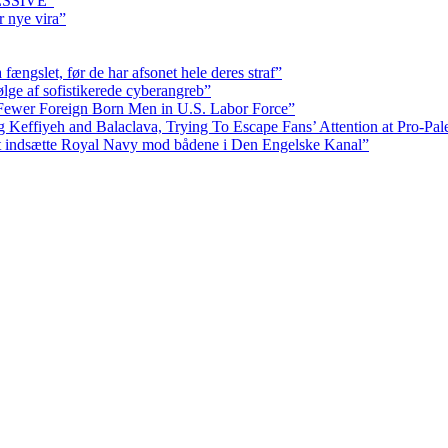
RESSIVE”
r nye vira”
fængslet, før de har afsonet hele deres straf”
ølge af sofistikerede cyberangreb”
Fewer Foreign Born Men in U.S. Labor Force”
ffiyeh and Balaclava, Trying To Escape Fans’ Attention at Pro-Pales
at indsætte Royal Navy mod bådene i Den Engelske Kanal”