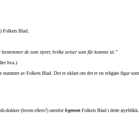
!) Folkets Blad.
r bestemmer de som styrer, hvilke aviser som får komme ut.”
ller hva.)
rste nummer av Folkets Blad. Det er uklart om det er en religiøs figur so
h-dokker (hvem ellers?) utenfor
Egmont
Folkets Blad i dette øyeblikk.