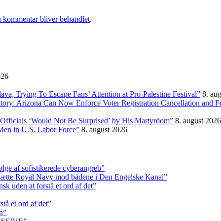
 kommentar bliver behandlet
.
026
, Trying To Escape Fans’ Attention at Pro-Palestine Festival”
8. au
ictory: Arizona Can Now Enforce Voter Registration Cancellation and 
Officials ‘Would Not Be Surprised’ by His Martyrdom”
8. august 2026
Men in U.S. Labor Force”
8. august 2026
ølge af sofistikerede cyberangreb”
dsætte Royal Navy mod bådene i Den Engelske Kanal”
k uden at forstå et ord af det”
tå et ord af det”
n”