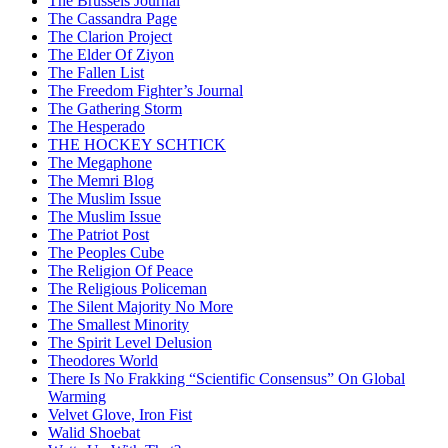
The Brussels Journal
The Cassandra Page
The Clarion Project
The Elder Of Ziyon
The Fallen List
The Freedom Fighter’s Journal
The Gathering Storm
The Hesperado
THE HOCKEY SCHTICK
The Megaphone
The Memri Blog
The Muslim Issue
The Muslim Issue
The Patriot Post
The Peoples Cube
The Religion Of Peace
The Religious Policeman
The Silent Majority No More
The Smallest Minority
The Spirit Level Delusion
Theodores World
There Is No Frakking “Scientific Consensus” On Global
Warming
Velvet Glove, Iron Fist
Walid Shoebat