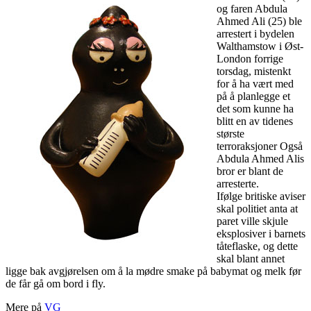
og faren Abdula
Ahmed Ali (25) ble
arrestert i bydelen
Walthamstow i Øst-
London forrige
torsdag, mistenkt
for å ha vært med
på å planlegge et
det som kunne ha
blitt en av tidenes
største
terroraksjoner Også
Abdula Ahmed Alis
bror er blant de
arresterte.
Ifølge britiske aviser
skal politiet anta at
paret ville skjule
eksplosiver i barnets
tåteflaske, og dette
skal blant annet
ligge bak avgjørelsen om å la mødre smake på babymat og melk før
de får gå om bord i fly.
Mere på
VG