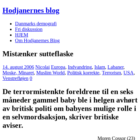
Hodjanernes blog
Danmarks demografi
Fri diskussion
HJEM
Om Hodjanernes Blog
Mistænker sutteflaske
14. august 2006
Nicolai
Europa
,
Indvandring
,
Islam
,
Labaner
,
Moske, Minaret
,
Muslim World
,
Politisk korrekte
,
Terrorism
,
USA
,
Venstrefløjen
0
De terrormistenkte foreldrene til en seks
måneder gammel baby ble i helgen avhørt
av britisk politi om babyens mulige rolle i
en selvmordsaksjon, skriver britiske
aviser.
Moren Cossor (23)