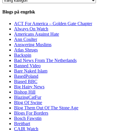
Blogs på engelsk
ACT For America – Golden Gate Chapter
Always On Watch
Americans Against Hate
Ann Coulter
Answering Muslims
Atlas Shrugs
Backspin
Bad News From The Netherlands
Banned Video
Bare Naked Islam
BasedPoland
Biased BBC
Big Hairy News
Bishop Hill
BlazingCatFur
Blog Of Swine
Blog Them Out Of The Stone Age
Blogs For Borders
Bosch Fawstin
Breitbart
CAIR Watch