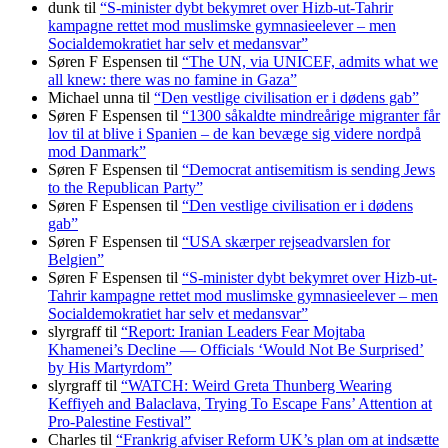
dunk
til
“S-minister dybt bekymret over Hizb-ut-Tahrir
kampagne rettet mod muslimske gymnasieelever – men
Socialdemokratiet har selv et medansvar”
Søren F Espensen
til
“The UN, via UNICEF, admits what we
all knew: there was no famine in Gaza”
Michael unna
til
“Den vestlige civilisation er i dødens gab”
Søren F Espensen
til
“1300 såkaldte mindreårige migranter får
lov til at blive i Spanien – de kan bevæge sig videre nordpå
mod Danmark”
Søren F Espensen
til
“Democrat antisemitism is sending Jews
to the Republican Party”
Søren F Espensen
til
“Den vestlige civilisation er i dødens
gab”
Søren F Espensen
til
“USA skærper rejseadvarslen for
Belgien”
Søren F Espensen
til
“S-minister dybt bekymret over Hizb-ut-
Tahrir kampagne rettet mod muslimske gymnasieelever – men
Socialdemokratiet har selv et medansvar”
slyrgraff
til
“Report: Iranian Leaders Fear Mojtaba
Khamenei’s Decline — Officials ‘Would Not Be Surprised’
by His Martyrdom”
slyrgraff
til
“WATCH: Weird Greta Thunberg Wearing
Keffiyeh and Balaclava, Trying To Escape Fans’ Attention at
Pro-Palestine Festival”
Charles
til
“Frankrig afviser Reform UK’s plan om at indsætte