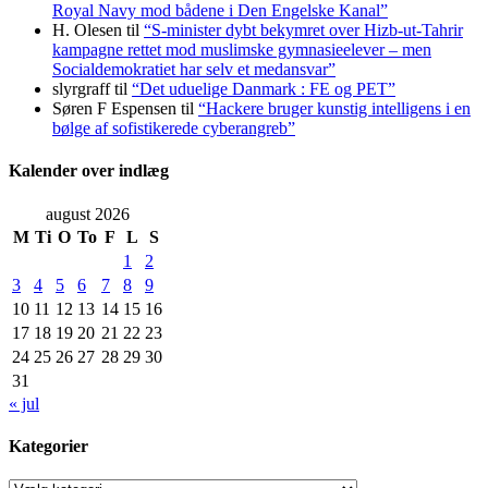
Royal Navy mod bådene i Den Engelske Kanal”
H. Olesen
til
“S-minister dybt bekymret over Hizb-ut-Tahrir
kampagne rettet mod muslimske gymnasieelever – men
Socialdemokratiet har selv et medansvar”
slyrgraff
til
“Det uduelige Danmark : FE og PET”
Søren F Espensen
til
“Hackere bruger kunstig intelligens i en
bølge af sofistikerede cyberangreb”
Kalender over indlæg
august 2026
M
Ti
O
To
F
L
S
1
2
3
4
5
6
7
8
9
10
11
12
13
14
15
16
17
18
19
20
21
22
23
24
25
26
27
28
29
30
31
« jul
Kategorier
Kategorier