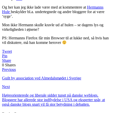
Og her kan jeg ikke lade være med at kommentere at
Hermanns
Hule
beskylder bl.a. undertegnede og andre bloggere for at være
‘syge’.
Mon ikke Hermann skulle kravle ud af hulen – se dagens lys og
virkeligheden i øjnene?
PS: Hermanns Firefox får min Browser til at lukke ned, så hvis han
vil diskutere, må han komme herover
Tweet
Pin
Share
0
Shares
Previous
Guilt by association ved Almedalsmødet i Sverige
Next
Højreorienterede og liberale sidder tungt på danske weblogs.
Bloggere har allerede stor indflydelse i USA og eksperter spår, at
også danske blogs snart vil få stor betydning i debatten.