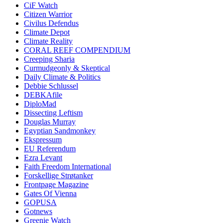
CiF Watch
Citizen Warrior
Civilus Defendus
Climate Depot
Climate Reality
CORAL REEF COMPENDIUM
Creeping Sharia
Curmudgeonly & Skeptical
Daily Climate & Politics
Debbie Schlussel
DEBKAfile
DiploMad
Dissecting Leftism
Douglas Murray
Egyptian Sandmonkey
Ekspressum
EU Referendum
Ezra Levant
Faith Freedom International
Forskellige Strøtanker
Frontpage Magazine
Gates Of Vienna
GOPUSA
Gotnews
Greenie Watch