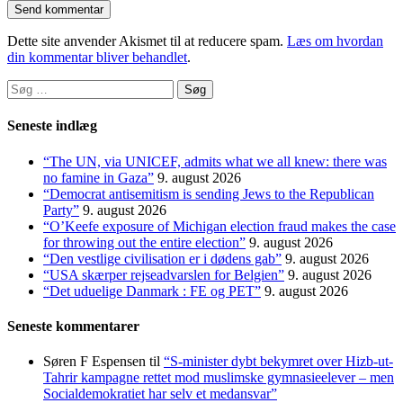
Dette site anvender Akismet til at reducere spam.
Læs om hvordan
din kommentar bliver behandlet
.
Søg
efter:
Seneste indlæg
“The UN, via UNICEF, admits what we all knew: there was
no famine in Gaza”
9. august 2026
“Democrat antisemitism is sending Jews to the Republican
Party”
9. august 2026
“O’Keefe exposure of Michigan election fraud makes the case
for throwing out the entire election”
9. august 2026
“Den vestlige civilisation er i dødens gab”
9. august 2026
“USA skærper rejseadvarslen for Belgien”
9. august 2026
“Det uduelige Danmark : FE og PET”
9. august 2026
Seneste kommentarer
Søren F Espensen
til
“S-minister dybt bekymret over Hizb-ut-
Tahrir kampagne rettet mod muslimske gymnasieelever – men
Socialdemokratiet har selv et medansvar”