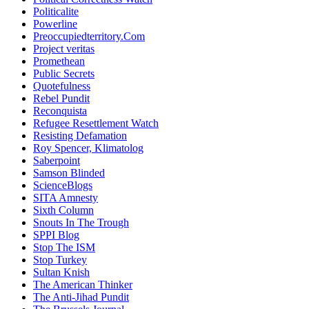
Politicalite
Powerline
Preoccupiedterritory.Com
Project veritas
Promethean
Public Secrets
Quotefulness
Rebel Pundit
Reconquista
Refugee Resettlement Watch
Resisting Defamation
Roy Spencer, Klimatolog
Saberpoint
Samson Blinded
ScienceBlogs
SITA Amnesty
Sixth Column
Snouts In The Trough
SPPI Blog
Stop The ISM
Stop Turkey
Sultan Knish
The American Thinker
The Anti-Jihad Pundit