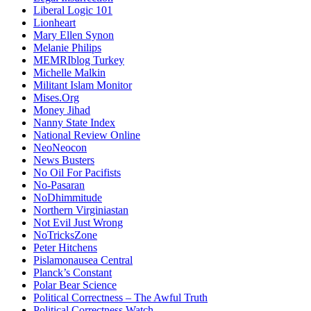
Liberal Logic 101
Lionheart
Mary Ellen Synon
Melanie Philips
MEMRIblog Turkey
Michelle Malkin
Militant Islam Monitor
Mises.Org
Money Jihad
Nanny State Index
National Review Online
NeoNeocon
News Busters
No Oil For Pacifists
No-Pasaran
NoDhimmitude
Northern Virginiastan
Not Evil Just Wrong
NoTricksZone
Peter Hitchens
Pislamonausea Central
Planck’s Constant
Polar Bear Science
Political Correctness – The Awful Truth
Political Correctness Watch