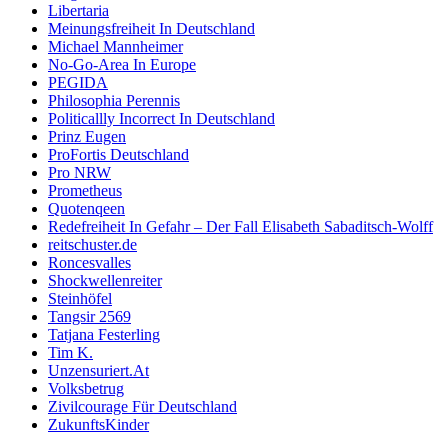
Libertaria
Meinungsfreiheit In Deutschland
Michael Mannheimer
No-Go-Area In Europe
PEGIDA
Philosophia Perennis
Politicallly Incorrect In Deutschland
Prinz Eugen
ProFortis Deutschland
Pro NRW
Prometheus
Quotenqeen
Redefreiheit In Gefahr – Der Fall Elisabeth Sabaditsch-Wolff
reitschuster.de
Roncesvalles
Shockwellenreiter
Steinhöfel
Tangsir 2569
Tatjana Festerling
Tim K.
Unzensuriert.At
Volksbetrug
Zivilcourage Für Deutschland
ZukunftsKinder