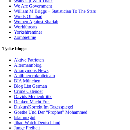
Watts Up With That?
We Are Government
William M Briggs – Statistician To The Stars
Winds Of Jihad
Women Against Shariah
Worldthreats
Yorkshireminer
Zombietime
Tyske blogs:
Aktive Patrioten
Altermannblog
Anonymous News
Antibuererokratieteam
BIA München
Blog List German
Crime Calender
Davids Medienkritik
Denken Macht Frei
DiskursKorrekt Im Tagesspiegel
Goethe Und Der “Prophet” Mohammed
Islamnixgut
Jihad Watch Deutschland
Junge Freiheit