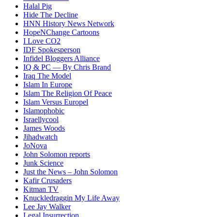
Halal Pig
Hide The Decline
HNN History News Network
HopeNChange Cartoons
I Love CO2
IDF Spokesperson
Infidel Bloggers Alliance
IQ & PC — By Chris Brand
Iraq The Model
Islam In Europe
Islam The Religion Of Peace
Islam Versus Europe
l
Islamophobic
Israellycool
James Woods
Jihadwatch
JoNova
John Solomon reports
Junk Science
Just the News – John Solomon
Kafir Crusaders
Kitman TV
Knuckledraggin My Life Away
Lee Jay Walker
Legal Insurrection