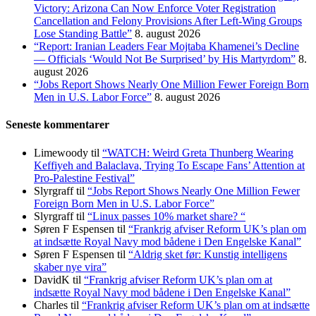
Victory: Arizona Can Now Enforce Voter Registration
Cancellation and Felony Provisions After Left-Wing Groups
Lose Standing Battle”
8. august 2026
“Report: Iranian Leaders Fear Mojtaba Khamenei’s Decline
— Officials ‘Would Not Be Surprised’ by His Martyrdom”
8.
august 2026
“Jobs Report Shows Nearly One Million Fewer Foreign Born
Men in U.S. Labor Force”
8. august 2026
Seneste kommentarer
Limewoody
til
“WATCH: Weird Greta Thunberg Wearing
Keffiyeh and Balaclava, Trying To Escape Fans’ Attention at
Pro-Palestine Festival”
Slyrgraff
til
“Jobs Report Shows Nearly One Million Fewer
Foreign Born Men in U.S. Labor Force”
Slyrgraff
til
“Linux passes 10% market share? “
Søren F Espensen
til
“Frankrig afviser Reform UK’s plan om
at indsætte Royal Navy mod bådene i Den Engelske Kanal”
Søren F Espensen
til
“Aldrig sket før: Kunstig intelligens
skaber nye vira”
DavidK
til
“Frankrig afviser Reform UK’s plan om at
indsætte Royal Navy mod bådene i Den Engelske Kanal”
Charles
til
“Frankrig afviser Reform UK’s plan om at indsætte