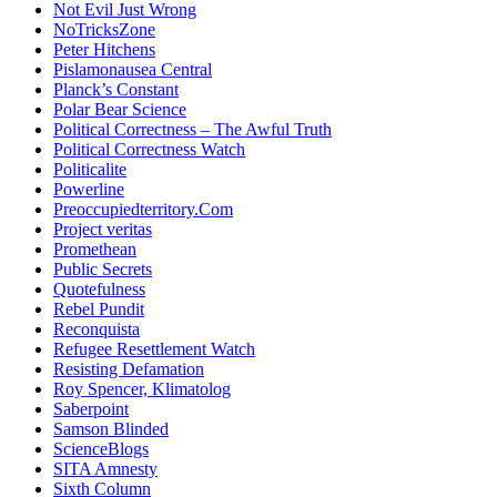
Not Evil Just Wrong
NoTricksZone
Peter Hitchens
Pislamonausea Central
Planck’s Constant
Polar Bear Science
Political Correctness – The Awful Truth
Political Correctness Watch
Politicalite
Powerline
Preoccupiedterritory.Com
Project veritas
Promethean
Public Secrets
Quotefulness
Rebel Pundit
Reconquista
Refugee Resettlement Watch
Resisting Defamation
Roy Spencer, Klimatolog
Saberpoint
Samson Blinded
ScienceBlogs
SITA Amnesty
Sixth Column