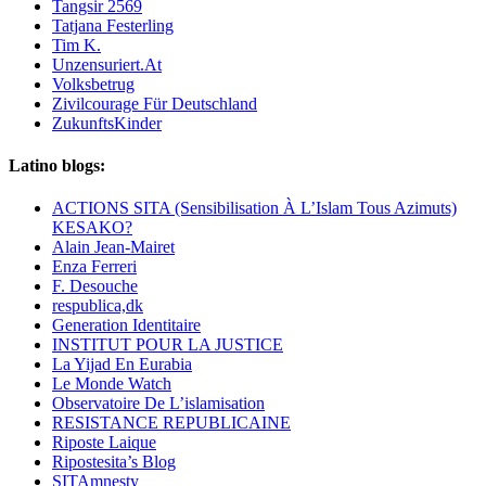
Tangsir 2569
Tatjana Festerling
Tim K.
Unzensuriert.At
Volksbetrug
Zivilcourage Für Deutschland
ZukunftsKinder
Latino blogs:
ACTIONS SITA (Sensibilisation À L’Islam Tous Azimuts)
KESAKO?
Alain Jean-Mairet
Enza Ferreri
F. Desouche
respublica,dk
Generation Identitaire
INSTITUT POUR LA JUSTICE
La Yijad En Eurabia
Le Monde Watch
Observatoire De L’islamisation
RESISTANCE REPUBLICAINE
Riposte Laique
Ripostesita’s Blog
SITAmnesty