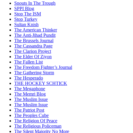
Snouts In The Trough
SPPI Blog
Stop The ISM
Stop Turkey
Sultan Knish
The American Thinker
The Anti-Jihad Pundit
The Brussels Journal
The Cassandra Page
The Clarion Project
The Elder Of Ziyon
The Fallen List
The Freedom Fighter’s Journal
The Gathering Storm
The Hesperado
THE HOCKEY SCHTICK
The Megaphone
The Memri Blog
The Muslim Issue
The Muslim Issue
The Patriot Post
The Peoples Cube
The Religion Of Peace
The Religious Policeman
The Silent Majority No More