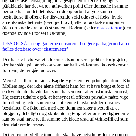
og nådesløse nedslagtning af sagesløse europæere. Og lige så
påfaldende har det været, at hverken politi eller domstole i samme
periode har fundet det tilsvarende opportunt at yde samme
beskyttelse til ofrene for tilsvarende vold udøvet af f.eks. hvide,
amerikanske betjente (George Floyd) eller af arabiske migranter
(den druknede dreng på stranden i Bodrum) eller
russisk terror
(den
døende kvinde i fødsel i Ukraine)
LÆS OGSÅ:Techgiganterne censurerer brugere på baggrund af en
fælles database over ‘ekstremister’
Der har de facto været tale om statsautoriseret politisk forfølgelse,
der har stået på i årevis og som har haft voldsomme konsekvenser
for dem, det er gået ud over.
Men så – i februar i år – afsagde Højesteret en principiel dom i Kim
Møllers sag, der ikke alene frifandt ham for at have bragt et foto af
en kvinde, der havde fået såret halsen over af en islamisk terrorist,
Højesteret udtalte også, at hensynet til offerets privatliv måtte vige
for offentlighedens interesse i at kende til islamisk terrorismes
bestialitet. Og ikke nok med det: dommen siger utvetydigt, at
bloggere, debattører og skribenter i øvrigt efter omstændighederne
kan og skal have ret til samme udvidede grad af ytringsfrihed som
den etablerede presse.
Det er nye og vigtige toner, der skal have betydning for de domme,