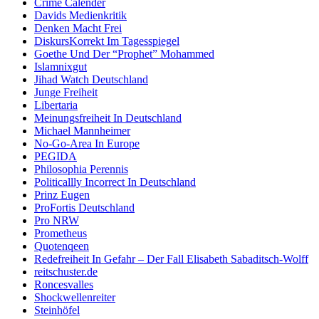
Crime Calender
Davids Medienkritik
Denken Macht Frei
DiskursKorrekt Im Tagesspiegel
Goethe Und Der “Prophet” Mohammed
Islamnixgut
Jihad Watch Deutschland
Junge Freiheit
Libertaria
Meinungsfreiheit In Deutschland
Michael Mannheimer
No-Go-Area In Europe
PEGIDA
Philosophia Perennis
Politicallly Incorrect In Deutschland
Prinz Eugen
ProFortis Deutschland
Pro NRW
Prometheus
Quotenqeen
Redefreiheit In Gefahr – Der Fall Elisabeth Sabaditsch-Wolff
reitschuster.de
Roncesvalles
Shockwellenreiter
Steinhöfel