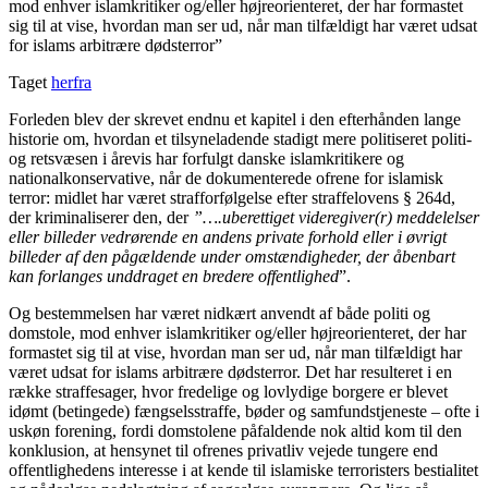
mod enhver islamkritiker og/eller højreorienteret, der har formastet
sig til at vise, hvordan man ser ud, når man tilfældigt har været udsat
for islams arbitrære dødsterror”
Taget
herfra
Forleden blev der skrevet endnu et kapitel i den efterhånden lange
historie om, hvordan et tilsyneladende stadigt mere politiseret politi-
og retsvæsen i årevis har forfulgt danske islamkritikere og
nationalkonservative, når de dokumenterede ofrene for islamisk
terror: midlet har været strafforfølgelse efter straffelovens § 264d,
der kriminaliserer den, der
”….uberettiget videregiver(r) meddelelser
eller billeder vedrørende en andens private forhold eller i øvrigt
billeder af den pågældende under omstændigheder, der åbenbart
kan forlanges unddraget en bredere offentlighed
”.
Og bestemmelsen har været nidkært anvendt af både politi og
domstole, mod enhver islamkritiker og/eller højreorienteret, der har
formastet sig til at vise, hvordan man ser ud, når man tilfældigt har
været udsat for islams arbitrære dødsterror. Det har resulteret i en
række straffesager, hvor fredelige og lovlydige borgere er blevet
idømt (betingede) fængselsstraffe, bøder og samfundstjeneste – ofte i
uskøn forening, fordi domstolene påfaldende nok altid kom til den
konklusion, at hensynet til ofrenes privatliv vejede tungere end
offentlighedens interesse i at kende til islamiske terroristers bestialitet