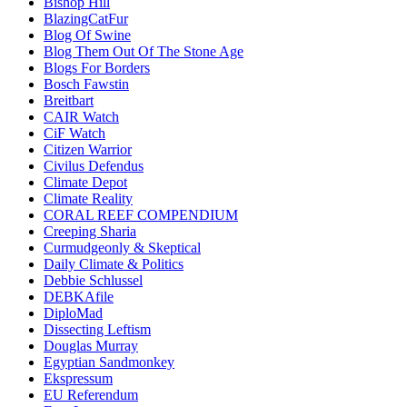
Bishop Hill
BlazingCatFur
Blog Of Swine
Blog Them Out Of The Stone Age
Blogs For Borders
Bosch Fawstin
Breitbart
CAIR Watch
CiF Watch
Citizen Warrior
Civilus Defendus
Climate Depot
Climate Reality
CORAL REEF COMPENDIUM
Creeping Sharia
Curmudgeonly & Skeptical
Daily Climate & Politics
Debbie Schlussel
DEBKAfile
DiploMad
Dissecting Leftism
Douglas Murray
Egyptian Sandmonkey
Ekspressum
EU Referendum