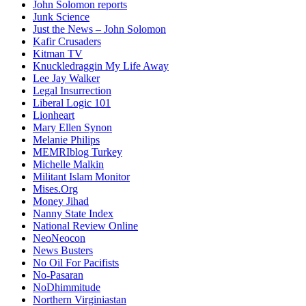
John Solomon reports
Junk Science
Just the News – John Solomon
Kafir Crusaders
Kitman TV
Knuckledraggin My Life Away
Lee Jay Walker
Legal Insurrection
Liberal Logic 101
Lionheart
Mary Ellen Synon
Melanie Philips
MEMRIblog Turkey
Michelle Malkin
Militant Islam Monitor
Mises.Org
Money Jihad
Nanny State Index
National Review Online
NeoNeocon
News Busters
No Oil For Pacifists
No-Pasaran
NoDhimmitude
Northern Virginiastan