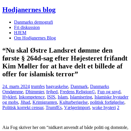
Hodjanernes blog
Danmarks demografi
Fri diskussion
HJEM
Om Hodjanernes Blog
“Nu skal Østre Landsret dømme den
første § 264d-sag efter Højesteret frifandt
Kim Møller for at have delt et billede af
offer for islamisk terror”
24. marts 2024
trumfes
bagvaskelse
,
Danmark
,
Danmarks
Omdømme
,
Dhimmier
,
fejhed
,
Fredens Religion©
,
Fup og snyd
,
Hykleri
,
Inkompetence
,
ISIS
,
Islam
,
Islamisering
,
Islamiske hystader
og mobs
,
Jihad
,
Krimigranten
,
Kulturberigelse
,
politisk forfølgelse
,
Politisk korrekt censur
,
TrumfEs
,
Vælgerimport
,
woke hysteri
2
Aia Fog skriver her om “nidkært anvendt af både politi og domstole,