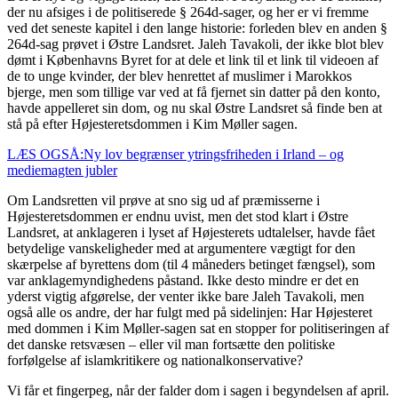
der nu afsiges i de politiserede § 264d-sager, og her er vi fremme
ved det seneste kapitel i den lange historie: forleden blev en anden §
264d-sag prøvet i Østre Landsret. Jaleh Tavakoli, der ikke blot blev
dømt i Københavns Byret for at dele et link til et link til videoen af
de to unge kvinder, der blev henrettet af muslimer i Marokkos
bjerge, men som tillige var ved at få fjernet sin datter på den konto,
havde appelleret sin dom, og nu skal Østre Landsret så finde ben at
stå på efter Højesteretsdommen i Kim Møller sagen.
LÆS OGSÅ:Ny lov begrænser ytringsfriheden i Irland – og
mediemagten jubler
Om Landsretten vil prøve at sno sig ud af præmisserne i
Højesteretsdommen er endnu uvist, men det stod klart i Østre
Landsret, at anklageren i lyset af Højesterets udtalelser, havde fået
betydelige vanskeligheder med at argumentere vægtigt for den
skærpelse af byrettens dom (til 4 måneders betinget fængsel), som
var anklagemyndighedens påstand. Ikke desto mindre er det en
yderst vigtig afgørelse, der venter ikke bare Jaleh Tavakoli, men
også alle os andre, der har fulgt med på sidelinjen: Har Højesteret
med dommen i Kim Møller-sagen sat en stopper for politiseringen af
det danske retsvæsen – eller vil man fortsætte den politiske
forfølgelse af islamkritikere og nationalkonservative?
Vi får et fingerpeg, når der falder dom i sagen i begyndelsen af april.