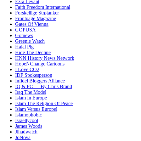
Ezra Levant
Faith Freedom International
Forskellige Strøtanker
Frontpage Magazine
Gates Of Vienna
GOPUSA
Gotnews
Greenie Watch
Halal Pig
Hide The Decline
HNN History News Network
HopeNChange Cartoons
I Love CO2
IDF Spokesperson
Infidel Bloggers Alliance
IQ & PC — By Chris Brand
Iraq The Model
Islam In Europe
Islam The Religion Of Peace
Islam Versus Europe
l
Islamophobic
Israellycool
James Woods
Jihadwatch
JoNova