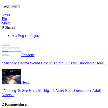
Taget
herfra
Tweet
Pin
Share
0
Shares
Aia Fog cand. jur.
Previous
“Michelle Obama Would Lose to Trump. Plus the Bloodbath Hoax”
Next
“Nothing To See Here: Michigan’s Voter Rolls Outnumber Adult
Voters “
2 Kommentarer