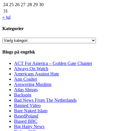
24
25
26
27
28
29
30
31
« jul
Kategorier
Kategorier
Blogs på engelsk
ACT For America – Golden Gate Chapter
Always On Watch
Americans Against Hate
Ann Coulter
Answering Muslims
Atlas Shrugs
Backspin
Bad News From The Netherlands
Banned Video
Bare Naked Islam
BasedPoland
Biased BBC
Big Hairy News