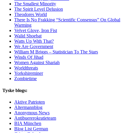
The Smallest Minority
The Spirit Level Delusion
Theodores World
There Is No Frakking “Scientific Consensus” On Global
Warming
Velvet Glove, Iron Fist
Walid Shoebat
Watts Up With That?
We Are Government
William M Briggs – Statistician To The Stars
Winds Of Jihad
Women Against Shariah
Worldthreats
Yorkshireminer
Zombietime
Tyske blogs:
Aktive Patrioten
Altermannblog
Anonymous News
Antibuererokratieteam
BIA München
Blog List German