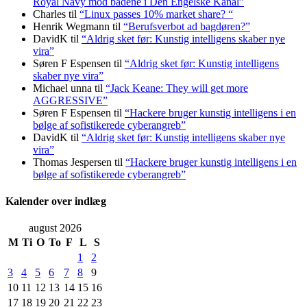
Royal Navy mod bådene i Den Engelske Kanal”
Charles
til
“Linux passes 10% market share? “
Henrik Wegmann
til
“Berufsverbot ad bagdøren?”
DavidK
til
“Aldrig sket før: Kunstig intelligens skaber nye
vira”
Søren F Espensen
til
“Aldrig sket før: Kunstig intelligens
skaber nye vira”
Michael unna
til
“Jack Keane: They will get more
AGGRESSIVE”
Søren F Espensen
til
“Hackere bruger kunstig intelligens i en
bølge af sofistikerede cyberangreb”
DavidK
til
“Aldrig sket før: Kunstig intelligens skaber nye
vira”
Thomas Jespersen
til
“Hackere bruger kunstig intelligens i en
bølge af sofistikerede cyberangreb”
Kalender over indlæg
august 2026
M
Ti
O
To
F
L
S
1
2
3
4
5
6
7
8
9
10
11
12
13
14
15
16
17
18
19
20
21
22
23