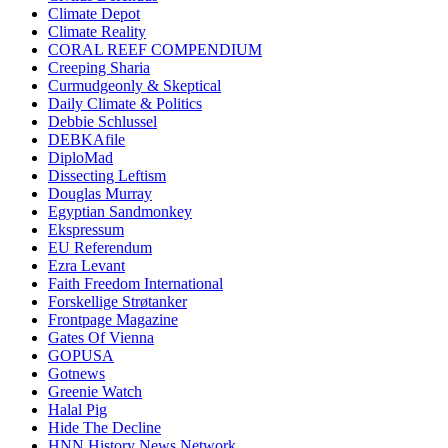
Climate Depot
Climate Reality
CORAL REEF COMPENDIUM
Creeping Sharia
Curmudgeonly & Skeptical
Daily Climate & Politics
Debbie Schlussel
DEBKAfile
DiploMad
Dissecting Leftism
Douglas Murray
Egyptian Sandmonkey
Ekspressum
EU Referendum
Ezra Levant
Faith Freedom International
Forskellige Strøtanker
Frontpage Magazine
Gates Of Vienna
GOPUSA
Gotnews
Greenie Watch
Halal Pig
Hide The Decline
HNN History News Network