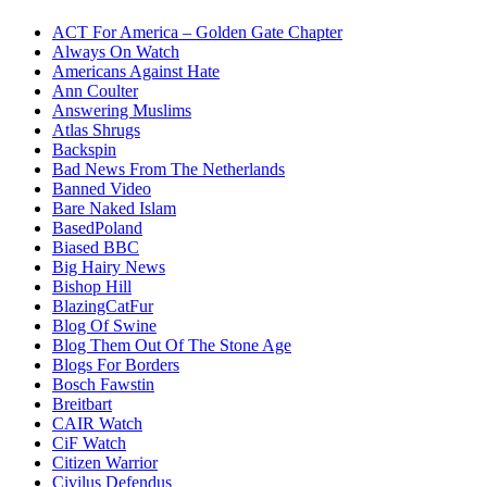
ACT For America – Golden Gate Chapter
Always On Watch
Americans Against Hate
Ann Coulter
Answering Muslims
Atlas Shrugs
Backspin
Bad News From The Netherlands
Banned Video
Bare Naked Islam
BasedPoland
Biased BBC
Big Hairy News
Bishop Hill
BlazingCatFur
Blog Of Swine
Blog Them Out Of The Stone Age
Blogs For Borders
Bosch Fawstin
Breitbart
CAIR Watch
CiF Watch
Citizen Warrior
Civilus Defendus