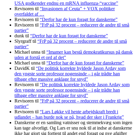
USA godkender endnu en mRNA influenza-“vaccine”
Revisoren
til
“Invasionen af Ceuta” + VOX politiker
overfaldet af …
Revisoren
til
“Derfor har de kun foragt for danskerne”
Revisoren
til
“FrP på 32 procent – reducerer de andre til små
partier”
dunk
til
“Derfor har de kun foragt for danskerne”
Slyrgraff
til
“FrP på 32 procent – reducerer de andre til små
partier”
Michael unna
til
“Imamer kan bestå demokratikursus på dansk
uden at forstå et ord af det”
Michael unna
til
“Derfor har de kun foragt for danskerne”
DavidK
til
“De politisk korrekte hyldede Jason Arday som
den yngste sorte professor nogensinde – i går trådte han
tilbage efter massive anklage for snyd”
Revisoren
til
“De politisk korrekte hyldede Jason Arday som
den yngste sorte professor nogensinde – i går trådte han
tilbage efter massive anklage for snyd”
Revisoren
til
“FrP på 32 procent – reducerer de andre til små
partier”
Revisoren
til
“Lars Løkke vil hente arbejdskraft bredt i
udlandet – han burde nok se på, hvad der sker i Frankrig”
Danskerne er en samling vatnisser og stemmekvæg som ingen
kan tage alvorligt. Og Lars er snu nok til at indse at danskerne
ikke har gjort sig fortjent til andet end foragt og nye afgifter