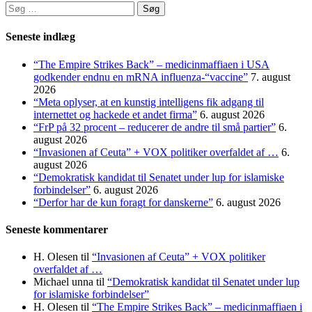
Søg
efter:
Seneste indlæg
“The Empire Strikes Back” – medicinmaffiaen i USA
godkender endnu en mRNA influenza-“vaccine”
7. august
2026
“Meta oplyser, at en kunstig intelligens fik adgang til
internettet og hackede et andet firma”
6. august 2026
“FrP på 32 procent – reducerer de andre til små partier”
6.
august 2026
“Invasionen af Ceuta” + VOX politiker overfaldet af …
6.
august 2026
“Demokratisk kandidat til Senatet under lup for islamiske
forbindelser”
6. august 2026
“Derfor har de kun foragt for danskerne”
6. august 2026
Seneste kommentarer
H. Olesen
til
“Invasionen af Ceuta” + VOX politiker
overfaldet af …
Michael unna
til
“Demokratisk kandidat til Senatet under lup
for islamiske forbindelser”
H. Olesen
til
“The Empire Strikes Back” – medicinmaffiaen i