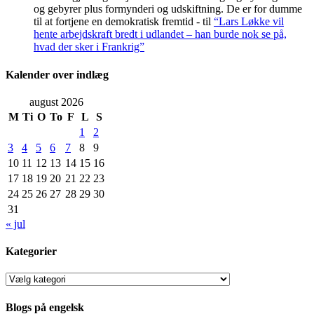
og gebyrer plus formynderi og udskiftning. De er for dumme
til at fortjene en demokratisk fremtid -
til
“Lars Løkke vil
hente arbejdskraft bredt i udlandet – han burde nok se på,
hvad der sker i Frankrig”
Kalender over indlæg
august 2026
M
Ti
O
To
F
L
S
1
2
3
4
5
6
7
8
9
10
11
12
13
14
15
16
17
18
19
20
21
22
23
24
25
26
27
28
29
30
31
« jul
Kategorier
Kategorier
Blogs på engelsk