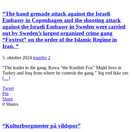
“The hand grenade attack against the Israeli
Embassy in Copenhagen and the shooting attack
against the Israeli Embassy in Sweden were carried
out by Sweden’s largest organized crime gang
“Foxtrot” on the order of the Islamic Regime in
Iran. “
5. oktober 2024
trumfes
2
“The leader to the gang, Rawa “the Kurdish Fox” Majid lives in
Turkey and Iraq from where he controls the gang.” Jeg ved ikke om
[…]
Tweet
Pin
Share
0
Shares
“Kulturborgmester på vildspor”