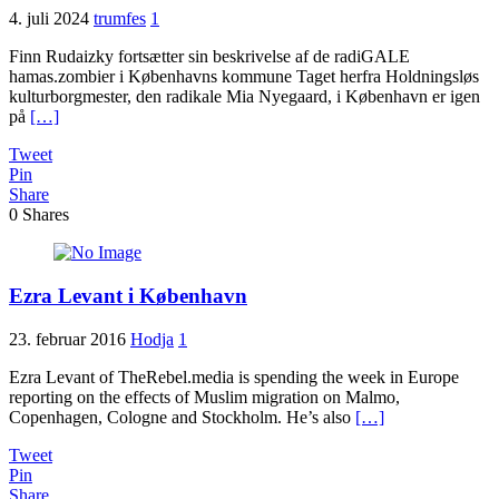
4. juli 2024
trumfes
1
Finn Rudaizky fortsætter sin beskrivelse af de radiGALE
hamas.zombier i Københavns kommune Taget herfra Holdningsløs
kulturborgmester, den radikale Mia Nyegaard, i København er igen
på
[…]
Tweet
Pin
Share
0
Shares
Ezra Levant i København
23. februar 2016
Hodja
1
Ezra Levant of TheRebel.media is spending the week in Europe
reporting on the effects of Muslim migration on Malmo,
Copenhagen, Cologne and Stockholm. He’s also
[…]
Tweet
Pin
Share