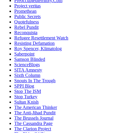
Preoccupiedterritory.Com
Project veritas
Promethean
Public Secrets
Quotefulness
Rebel Pundit
Reconquista
Refugee Resettlement Watch
Resisting Defamation
Roy Spencer, Klimatolog
Saberpoint
Samson Blinded
ScienceBlogs
SITA Amnesty
Sixth Column
Snouts In The Trough
SPPI Blog
Stop The ISM
Stop Turkey
Sultan Knish
The American Thinker
The Anti-Jihad Pundit
The Brussels Journal
The Cassandra Page
The Clarion Project