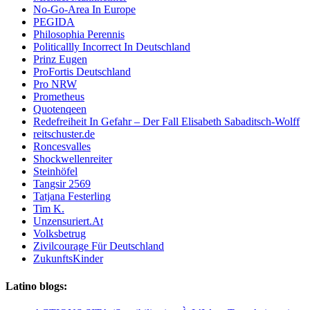
No-Go-Area In Europe
PEGIDA
Philosophia Perennis
Politicallly Incorrect In Deutschland
Prinz Eugen
ProFortis Deutschland
Pro NRW
Prometheus
Quotenqeen
Redefreiheit In Gefahr – Der Fall Elisabeth Sabaditsch-Wolff
reitschuster.de
Roncesvalles
Shockwellenreiter
Steinhöfel
Tangsir 2569
Tatjana Festerling
Tim K.
Unzensuriert.At
Volksbetrug
Zivilcourage Für Deutschland
ZukunftsKinder
Latino blogs: