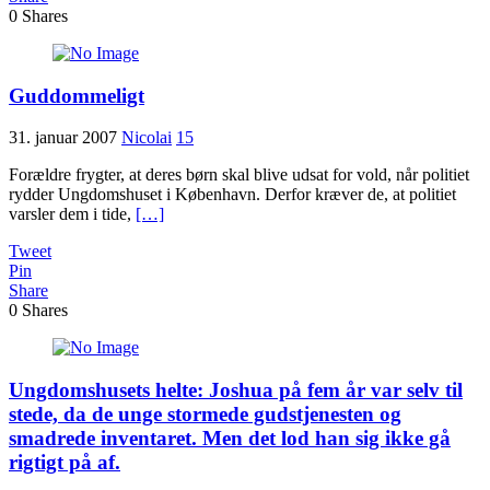
0
Shares
Guddommeligt
31. januar 2007
Nicolai
15
Forældre frygter, at deres børn skal blive udsat for vold, når politiet
rydder Ungdomshuset i København. Derfor kræver de, at politiet
varsler dem i tide,
[…]
Tweet
Pin
Share
0
Shares
Ungdomshusets helte: Joshua på fem år var selv til
stede, da de unge stormede gudstjenesten og
smadrede inventaret. Men det lod han sig ikke gå
rigtigt på af.