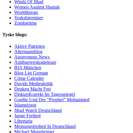
Winds Of Jihad
Women Against Shariah
Worldthreats
Yorkshireminer
Zombietime
Tyske blogs:
Aktive Patrioten
Altermannblog
Anonymous News
Antibuererokratieteam
BIA München
Blog List German
Crime Calender
Davids Medienkritik
Denken Macht Frei
DiskursKorrekt Im Tagesspiegel
Goethe Und Der “Prophet” Mohammed
Islamnixgut
Jihad Watch Deutschland
Junge Freiheit
Libertaria
Meinungsfreiheit In Deutschland
Michael Mannheimer