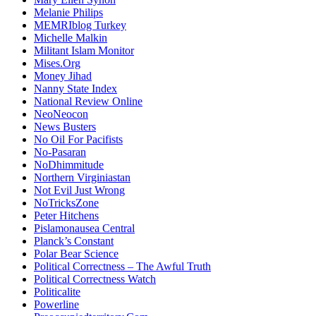
Melanie Philips
MEMRIblog Turkey
Michelle Malkin
Militant Islam Monitor
Mises.Org
Money Jihad
Nanny State Index
National Review Online
NeoNeocon
News Busters
No Oil For Pacifists
No-Pasaran
NoDhimmitude
Northern Virginiastan
Not Evil Just Wrong
NoTricksZone
Peter Hitchens
Pislamonausea Central
Planck’s Constant
Polar Bear Science
Political Correctness – The Awful Truth
Political Correctness Watch
Politicalite
Powerline