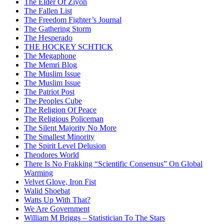
The Elder Of Ziyon
The Fallen List
The Freedom Fighter’s Journal
The Gathering Storm
The Hesperado
THE HOCKEY SCHTICK
The Megaphone
The Memri Blog
The Muslim Issue
The Muslim Issue
The Patriot Post
The Peoples Cube
The Religion Of Peace
The Religious Policeman
The Silent Majority No More
The Smallest Minority
The Spirit Level Delusion
Theodores World
There Is No Frakking “Scientific Consensus” On Global
Warming
Velvet Glove, Iron Fist
Walid Shoebat
Watts Up With That?
We Are Government
William M Briggs – Statistician To The Stars