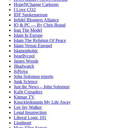
HopeNChange Cartoons
I Love CO2
IDF Spokesperson
Infidel Bloggers Alliance
IQ & PC — By Chris Brand
Iraq The Model
Islam In Europe
Islam The Religion Of Peace
Islam Versus Europe
l
Islamophobic
Israellycool
James Woods
Jihadwatch
JoNova
John Solomon reports
Junk Science
Just the News – John Solomon
Kafir Crusaders
Kitman TV
Knuckledraggin My Life Away
Lee Jay Walker
Legal Insurrection
Liberal Logic 101
Lionheart
Mary Ellen Synon