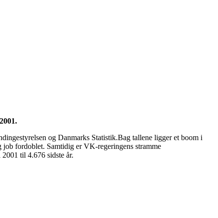
 2001.
ndingestyrelsen og Danmarks Statistik.Bag tallene ligger et boom i
er og job fordoblet. Samtidig er VK-regeringens stramme
2001 til 4.676 sidste år.