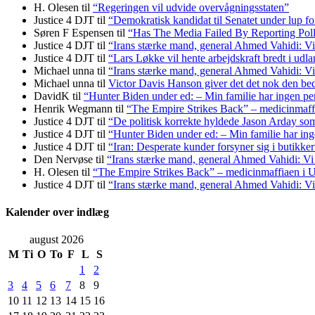
H. Olesen
til
“Regeringen vil udvide overvågningsstaten”
Justice 4 DJT
til
“Demokratisk kandidat til Senatet under lup fo
Søren F Espensen
til
“Has The Media Failed By Reporting Pol
Justice 4 DJT
til
“Irans stærke mand, general Ahmed Vahidi: Vi
Justice 4 DJT
til
“Lars Løkke vil hente arbejdskraft bredt i udl
Michael unna
til
“Irans stærke mand, general Ahmed Vahidi: Vi
Michael unna
til
Victor Davis Hanson giver det det nok den bed
DavidK
til
“Hunter Biden under ed: – Min familie har ingen pen
Henrik Wegmann
til
“The Empire Strikes Back” – medicinmaf
Justice 4 DJT
til
“De politisk korrekte hyldede Jason Arday som 
Justice 4 DJT
til
“Hunter Biden under ed: – Min familie har inge
Justice 4 DJT
til
“Iran: Desperate kunder forsyner sig i butikke
Den Nervøse
til
“Irans stærke mand, general Ahmed Vahidi: Vi
H. Olesen
til
“The Empire Strikes Back” – medicinmaffiaen i
Justice 4 DJT
til
“Irans stærke mand, general Ahmed Vahidi: Vi
Kalender over indlæg
august 2026
M
Ti
O
To
F
L
S
1
2
3
4
5
6
7
8
9
10
11
12
13
14
15
16