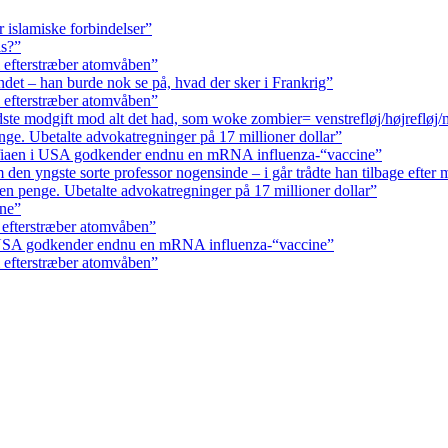
r islamiske forbindelser”
ls?”
 efterstræber atomvåben”
andet – han burde nok se på, hvad der sker i Frankrig”
 efterstræber atomvåben”
ste modgift mod alt det had, som woke zombier= venstrefløj/højrefløj
ge. Ubetalte advokat­regninger på 17 millioner dollar”
fiaen i USA godkender endnu en mRNA influenza-“vaccine”
den yngste sorte professor nogensinde – i går trådte han tilbage efter 
n penge. Ubetalte advokat­regninger på 17 millioner dollar”
rne”
 efterstræber atomvåben”
 USA godkender endnu en mRNA influenza-“vaccine”
 efterstræber atomvåben”