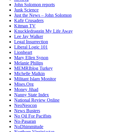
John Solomon reports
Junk Science
Just the News – John Solomon
Kafir Crusaders
Kitman TV
Knuckledraggin My Life Away
Lee Jay Walker
Legal Insurrection
Liberal Logic 101
Lionheart
Mary Ellen Synon
Melanie Philips
MEMRIblog Turkey
Michelle Malkin
Militant Islam Monitor
Mises.Org
Money Jihad
Nanny State Index
National Review Online
NeoNeocon
News Busters
No Oil For Pacifists
No-Pasaran
NoDhimmitude
Northern Virginiastan