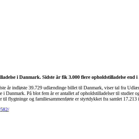
lladelse i Danmark. Sidste år fik 3.000 flere opholdstilladelse end i
te år indløste 39.729 udlændinge billet til Danmark, viser tal fra Udlæ
ejde i Danmark. På blot fem år er antallet af opholdstilladelser til studi
 til flygtninge og familiesammenførte er styrtdykket fra samlet 17.213 i 
0582/