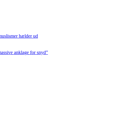
/muslismer hælder ud
massive anklage for snyd”