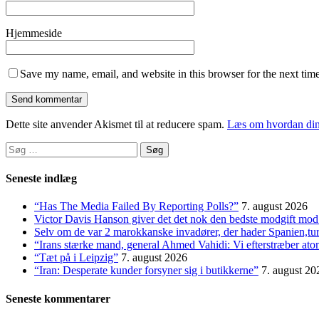
Hjemmeside
Save my name, email, and website in this browser for the next tim
Dette site anvender Akismet til at reducere spam.
Læs om hvordan din
Søg
efter:
Seneste indlæg
“Has The Media Failed By Reporting Polls?”
7. august 2026
Victor Davis Hanson giver det det nok den bedste modgift mod 
Selv om de var 2 marokkanske invadører, der hader Spanien,t
“Irans stærke mand, general Ahmed Vahidi: Vi efterstræber at
“Tæt på i Leipzig”
7. august 2026
“Iran: Desperate kunder forsyner sig i butikkerne”
7. august 20
Seneste kommentarer