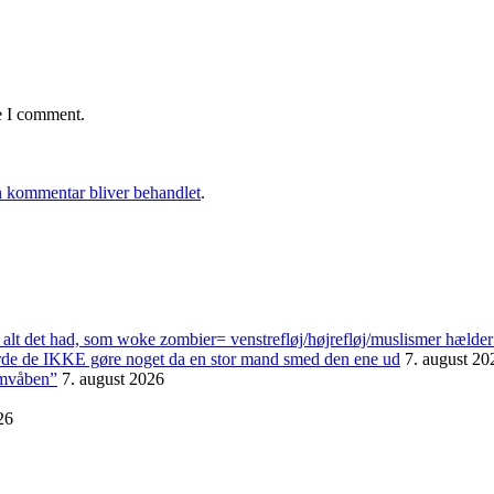
e I comment.
 kommentar bliver behandlet
.
alt det had, som woke zombier= venstrefløj/højrefløj/muslismer hælder
urde de IKKE gøre noget da en stor mand smed den ene ud
7. august 20
omvåben”
7. august 2026
26