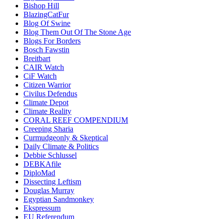
Bishop Hill
BlazingCatFur
Blog Of Swine
Blog Them Out Of The Stone Age
Blogs For Borders
Bosch Fawstin
Breitbart
CAIR Watch
CiF Watch
Citizen Warrior
Civilus Defendus
Climate Depot
Climate Reality
CORAL REEF COMPENDIUM
Creeping Sharia
Curmudgeonly & Skeptical
Daily Climate & Politics
Debbie Schlussel
DEBKAfile
DiploMad
Dissecting Leftism
Douglas Murray
Egyptian Sandmonkey
Ekspressum
EU Referendum