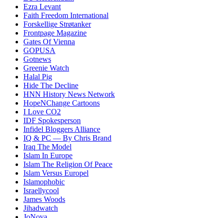
Ezra Levant
Faith Freedom International
Forskellige Strøtanker
Frontpage Magazine
Gates Of Vienna
GOPUSA
Gotnews
Greenie Watch
Halal Pig
Hide The Decline
HNN History News Network
HopeNChange Cartoons
I Love CO2
IDF Spokesperson
Infidel Bloggers Alliance
IQ & PC — By Chris Brand
Iraq The Model
Islam In Europe
Islam The Religion Of Peace
Islam Versus Europe
l
Islamophobic
Israellycool
James Woods
Jihadwatch
JoNova