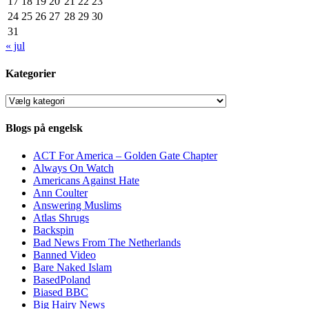
17
18
19
20
21
22
23
24
25
26
27
28
29
30
31
« jul
Kategorier
Kategorier
Blogs på engelsk
ACT For America – Golden Gate Chapter
Always On Watch
Americans Against Hate
Ann Coulter
Answering Muslims
Atlas Shrugs
Backspin
Bad News From The Netherlands
Banned Video
Bare Naked Islam
BasedPoland
Biased BBC
Big Hairy News