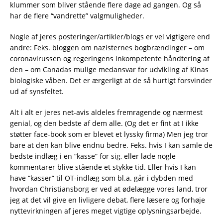
klummer som bliver stående flere dage ad gangen. Og så
har de flere “vandrette” valgmuligheder.
Nogle af jeres posteringer/artikler/blogs er vel vigtigere end
andre: Feks. bloggen om nazisternes bogbrændinger – om
coronavirussen og regeringens inkompetente håndtering af
den – om Canadas mulige medansvar for udvikling af Kinas
biologiske våben. Det er ærgerligt at de så hurtigt forsvinder
ud af synsfeltet.
Alt i alt er jeres net-avis aldeles fremragende og nærmest
genial, og den bedste af dem alle. (Og det er fint at I ikke
støtter face-book som er blevet et lyssky firma) Men jeg tror
bare at den kan blive endnu bedre. Feks. hvis I kan samle de
bedste indlæg i en “kasse” for sig, eller lade nogle
kommentarer blive stående et stykke tid. Eller hvis I kan
have “kasser” til OT-indlæg som bl.a. går i dybden med
hvordan Christiansborg er ved at ødelægge vores land, tror
jeg at det vil give en livligere debat, flere læsere og forhøje
nyttevirkningen af jeres meget vigtige oplysningsarbejde.