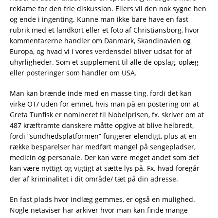
reklame for den frie diskussion. Ellers vil den nok sygne hen
og ende i ingenting. Kunne man ikke bare have en fast
rubrik med et landkort eller et foto af Christiansborg, hvor
kommentarerne handler om Danmark, Skandinavien og
Europa, og hvad vi i vores verdensdel bliver udsat for af
uhyrligheder. Som et supplement til alle de opslag, oplæg
eller posteringer som handler om USA.
Man kan brænde inde med en masse ting, fordi det kan
virke OT/ uden for emnet, hvis man på en postering om at
Greta Tunfisk er nomineret til Nobelprisen, fx. skriver om at
487 kræftramte danskere måtte opgive at blive helbredt,
fordi “sundhedsplatformen” fungerer elendigt, plus at en
række besparelser har medført mangel på sengepladser,
medicin og personale. Der kan være meget andet som det
kan være nyttigt og vigtigt at sætte lys på. Fx. hvad foregår
der af kriminalitet i dit område/ tæt på din adresse.
En fast plads hvor indlæg gemmes, er også en mulighed.
Nogle netaviser har arkiver hvor man kan finde mange