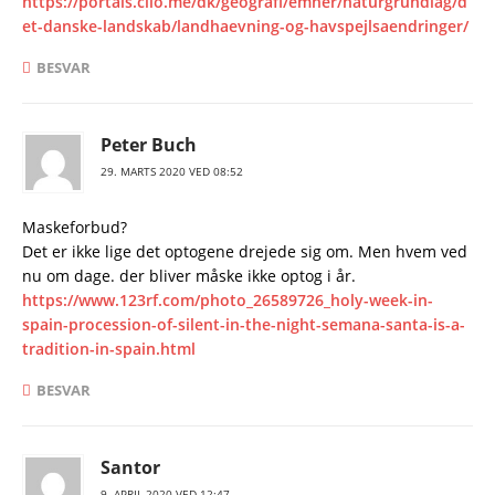
https://portals.clio.me/dk/geografi/emner/naturgrundlag/d
et-danske-landskab/landhaevning-og-havspejlsaendringer/
BESVAR
Peter Buch
29. MARTS 2020 VED 08:52
Maskeforbud?
Det er ikke lige det optogene drejede sig om. Men hvem ved
nu om dage. der bliver måske ikke optog i år.
https://www.123rf.com/photo_26589726_holy-week-in-
spain-procession-of-silent-in-the-night-semana-santa-is-a-
tradition-in-spain.html
BESVAR
Santor
9. APRIL 2020 VED 12:47