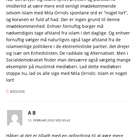
imidlertid at være mere end venligt imødekommende
selvom islam med Mila Orriols spontane ord er “noget lort”,
og koranen er fuld af had. Der er ingen grund til denne
imødekommenhed. Enhver fornuftig borger må
nødvendigvis tage afstand fra islam i det daglige. Og enhver
fornuftig vælger må naturligvis også tage afstand fra de
islamvenlige politikere i de ekstremistiske partier, det drejer
sig især om Enhedslisten, De radikale og Alternativet. Men i
Socialdemokratiet finder man desværre også sørgelig mange
eksempler på muslimsk medløberi. Lad dette medløberi
stoppe nu, lad os alle sige med Mila Orriols: Islam er noget
lort!
BESVAR
A B
12. FEBRUAR 2020 VED 00:42
Håber at det er tilladt med en opfordring til at gøre mere