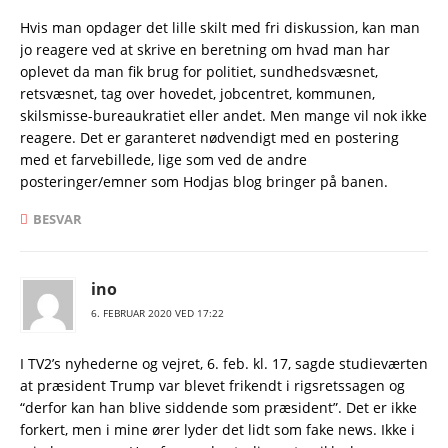
Hvis man opdager det lille skilt med fri diskussion, kan man
jo reagere ved at skrive en beretning om hvad man har
oplevet da man fik brug for politiet, sundhedsvæsnet,
retsvæsnet, tag over hovedet, jobcentret, kommunen,
skilsmisse-bureaukratiet eller andet. Men mange vil nok ikke
reagere. Det er garanteret nødvendigt med en postering
med et farvebillede, lige som ved de andre
posteringer/emner som Hodjas blog bringer på banen.
BESVAR
ino
6. FEBRUAR 2020 VED 17:22
I TV2’s nyhederne og vejret, 6. feb. kl. 17, sagde studieværten
at præsident Trump var blevet frikendt i rigsretssagen og
“derfor kan han blive siddende som præsident”. Det er ikke
forkert, men i mine ører lyder det lidt som fake news. Ikke i