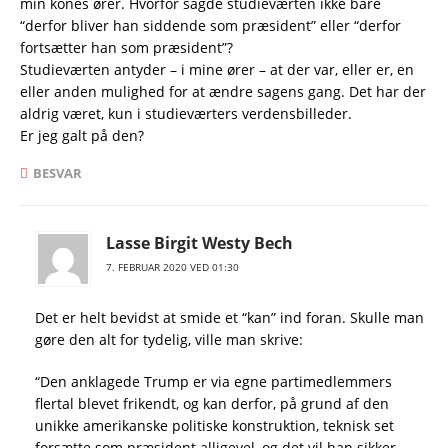
min kones ører. Hvorfor sagde studieværten ikke bare
“derfor bliver han siddende som præsident” eller “derfor
fortsætter han som præsident”?
Studieværten antyder – i mine ører – at der var, eller er, en
eller anden mulighed for at ændre sagens gang. Det har der
aldrig været, kun i studieværters verdensbilleder.
Er jeg galt på den?
BESVAR
Lasse Birgit Westy Bech
7. FEBRUAR 2020 VED 01:30
Det er helt bevidst at smide et “kan” ind foran. Skulle man
gøre den alt for tydelig, ville man skrive:
“Den anklagede Trump er via egne partimedlemmers
flertal blevet frikendt, og kan derfor, på grund af den
unikke amerikanske politiske konstruktion, teknisk set
forsætte som præsident alligevel, og det vil han sikker