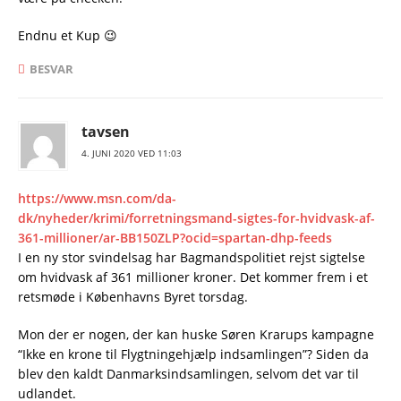
Endnu et Kup 😉
BESVAR
tavsen
4. JUNI 2020 VED 11:03
https://www.msn.com/da-
dk/nyheder/krimi/forretningsmand-sigtes-for-hvidvask-af-
361-millioner/ar-BB150ZLP?ocid=spartan-dhp-feeds
I en ny stor svindelsag har Bagmandspolitiet rejst sigtelse
om hvidvask af 361 millioner kroner. Det kommer frem i et
retsmøde i Københavns Byret torsdag.
Mon der er nogen, der kan huske Søren Krarups kampagne
“Ikke en krone til Flygtningehjælp indsamlingen”? Siden da
blev den kaldt Danmarksindsamlingen, selvom det var til
udlandet.