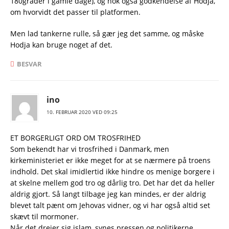
180grader i gamle dage), og nok også godkendelse af Hodja,
om hvorvidt det passer til platformen.
Men lad tankerne rulle, så gær jeg det samme, og måske
Hodja kan bruge noget af det.
BESVAR
ino
10. FEBRUAR 2020 VED 09:25
ET BORGERLIGT ORD OM TROSFRIHED
Som bekendt har vi trosfrihed i Danmark, men
kirkeministeriet er ikke meget for at se nærmere på troens
indhold. Det skal imidlertid ikke hindre os menige borgere i
at skelne mellem god tro og dårlig tro. Det har det da heller
aldrig gjort. Så langt tilbage jeg kan mindes, er der aldrig
blevet talt pænt om Jehovas vidner, og vi har også altid set
skævt til mormoner.
Når det drejer sig islam, synes pressen og politikerne