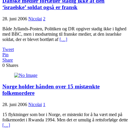
Danske medier fortæller stadig ikke at den
‘israelske’ soldat også er fransk
28. juni 2006
Nicolai
2
Både Jyllands-Posten, Politiken og DR opgiver stadig ikke i lighed
med BBC, men i modsætning til franske medier, at den israelske
soldat, der er blevet bortført af
[…]
Tweet
Pin
Share
0
Shares
Norge holder hånden over 15 mistænkte
folkemordere
28. juni 2006
Nicolai
1
15 flyktninger som bor i Norge, er mistenkt for å ha vært med på
folkemordet i Rwanda 1994. Men det er umulig å rettsforfølge dette
[…]