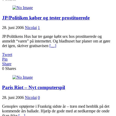
JP/Politiken køber og tester prostituerede
28. juni 2006
Nicolai
1
JP/Politikens Hus har tre gange købt sex hos prostituerede og
anmeldt “varen” på internettet. Og bladhuset har planer om at gøre
det igen, skriver gratisavisen
[…]
Tweet
Pin
Share
0
Shares
Paris Riot – Nyt computerspil
28. juni 2006
Nicolai
0
Genoplev optøjerne i Frankrig sidste år – træn med henblik på det
kommende års ballade. Hjælp de gode med at nedkæmpe de onde
(kan ikke
[…]