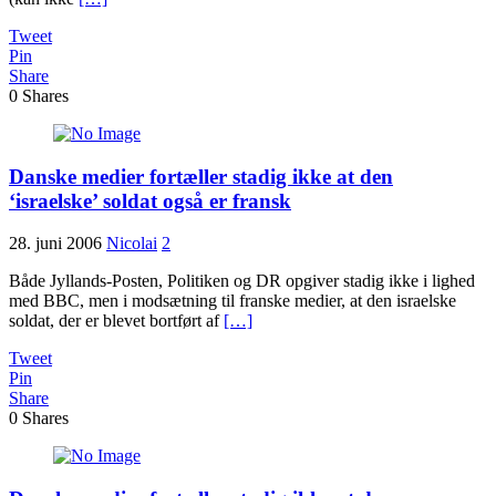
Tweet
Pin
Share
0
Shares
Danske medier fortæller stadig ikke at den
‘israelske’ soldat også er fransk
28. juni 2006
Nicolai
2
Både Jyllands-Posten, Politiken og DR opgiver stadig ikke i lighed
med BBC, men i modsætning til franske medier, at den israelske
soldat, der er blevet bortført af
[…]
Tweet
Pin
Share
0
Shares