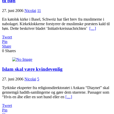
til bøn
27. juni 2006
Nicolai
11
En katolsk kirke i Basel, Schweiz har fået brev fra muslimerne i
nabolaget. Kirkeklokkerne forstyrrer de muslimske præsters kald til
bøn. Dette beskriver bladet ‘Initiativkreisnachrichten’
[…]
Tweet
Pin
Share
0
Shares
Islam skal være kvindevenlig
27. juni 2006
Nicolai
5
Tyrkiske eksperter fra religionsdirektoratet i Ankara “Diaynet” skal
gennemgå hadith-samlingerne og gøre dem stuerene. Passager som
“Hvis en ábe eller en sort hund eller en
[…]
Tweet
Pin