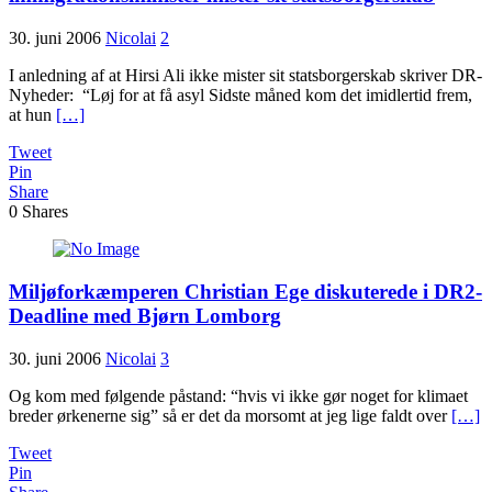
30. juni 2006
Nicolai
2
I anledning af at Hirsi Ali ikke mister sit statsborgerskab skriver DR-
Nyheder: “Løj for at få asyl Sidste måned kom det imidlertid frem,
at hun
[…]
Tweet
Pin
Share
0
Shares
Miljøforkæmperen Christian Ege diskuterede i DR2-
Deadline med Bjørn Lomborg
30. juni 2006
Nicolai
3
Og kom med følgende påstand: “hvis vi ikke gør noget for klimaet
breder ørkenerne sig” så er det da morsomt at jeg lige faldt over
[…]
Tweet
Pin