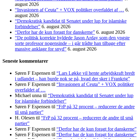
august 2026
“Invasionen af Ceuta” + VOX politiker overfaldet af …
6.
august 2026
“Demokratisk kandidat til Senatet under lup for islamiske
forbindelser”
6. august 2026
“Derfor har de kun foragt for danskerne”
6. august 2026
“De politisk korrekte hyldede Jason Arday som den yngste
sorte professor nogensinde – i går trådte han tilbage efter
massive anklage for snyd”
6. august 2026
Seneste kommentarer
Søren F Espensen
til
“Lars Løkke vil hente arbejdskraft bredt
i udlandet – han burde nok se på, hvad der sker i Frankrig”
Søren F Espensen
til
“Invasionen af Ceuta” + VOX politiker
overfaldet af …
Michael unna
til
“Demokratisk kandidat til Senatet under lup
for islamiske forbindelser”
Søren F Espensen
til
“FrP på 32 procent – reducerer de andre
til små partier”
H. Olesen
til
“FrP på 32 procent – reducerer de andre til små
partier”
Søren F Espensen
til
“Derfor har de kun foragt for danskerne”
Søren F Espensen
til
“Derfor har de kun foragt for danskerne”