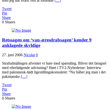
som jeg har svært ved at forholde
[…]
Tweet
Pin
Share
0
Shares
Retssagen om ‘van-æresdrabsagen’ kender 9
anklagede skyldige
27. juni 2006
Nicolai
0
Strafudmålingen afventer vi bare med spænding. Bliver det fængsel
med efterfølgende udvisning? Hørt i TV2-Nyhederne: Interview
med pakistansk-født ligestillingskonsulent: “Nu håber jeg man i det
pakistanske
[…]
Tweet
Pin
Share
0
Shares