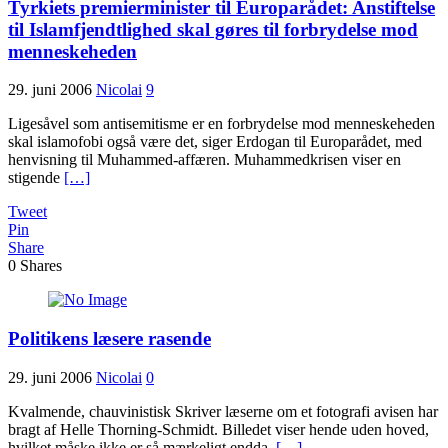
Tyrkiets premierminister til Europarådet: Anstiftelse
til Islamfjendtlighed skal gøres til forbrydelse mod
menneskeheden
29. juni 2006
Nicolai
9
Ligesåvel som antisemitisme er en forbrydelse mod menneskeheden
skal islamofobi også være det, siger Erdogan til Europarådet, med
henvisning til Muhammed-affæren. Muhammedkrisen viser en
stigende
[…]
Tweet
Pin
Share
0
Shares
Politikens læsere rasende
29. juni 2006
Nicolai
0
Kvalmende, chauvinistisk Skriver læserne om et fotografi avisen har
bragt af Helle Thorning-Schmidt. Billedet viser hende uden hoved,
hvilket måske ikke er så mærkeligt endda.
[…]