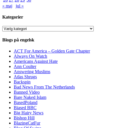
« maj
jul »
Kategorier
Kategorier
Blogs på engelsk
ACT For America – Golden Gate Chapter
Always On Watch
Americans Against Hate
Ann Coulter
Answering Muslims
Atlas Shrugs
Backspin
Bad News From The Netherlands
Banned Video
Bare Naked Islam
BasedPoland
Biased BBC
Big Hairy News
Bishop Hill
BlazingCatFur