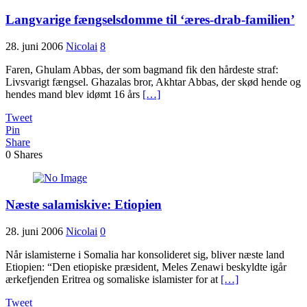
Langvarige fængselsdomme til ‘æres-drab-familien’
28. juni 2006
Nicolai
8
Faren, Ghulam Abbas, der som bagmand fik den hårdeste straf:
Livsvarigt fængsel. Ghazalas bror, Akhtar Abbas, der skød hende og
hendes mand blev idømt 16 års
[…]
Tweet
Pin
Share
0
Shares
Næste salamiskive: Etiopien
28. juni 2006
Nicolai
0
Når islamisterne i Somalia har konsolideret sig, bliver næste land
Etiopien: “Den etiopiske præsident, Meles Zenawi beskyldte igår
ærkefjenden Eritrea og somaliske islamister for at
[…]
Tweet