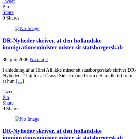
Tweet
Pin
Share
0
Shares
DR-Nyheder skriver, at den hollandske
immigrationsminister mister sit statsborgerskab
30. juni 2006
Nicolai
2
I anledning af at Hirsi Ali ikke mister sit statsborgerskab skriver DR-
Nyheder: “Løj for at få asyl Sidste måned kom det imidlertid frem,
at hun
[…]
Tweet
Pin
Share
0
Shares
DR-Nyheder skriver, at den hollandske
immigrationsminister mister sit statsborgerskab