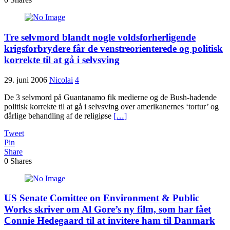
Tre selvmord blandt nogle voldsforherligende
krigsforbrydere får de venstreorienterede og politisk
korrekte til at gå i selvsving
29. juni 2006
Nicolai
4
De 3 selvmord på Guantanamo fik medierne og de Bush-hadende
politisk korrekte til at gå i selvsving over amerikanernes ‘tortur’ og
dårlige behandling af de religiøse
[…]
Tweet
Pin
Share
0
Shares
US Senate Comittee on Environment & Public
Works skriver om Al Gore’s ny film, som har fået
Connie Hedegaard til at invitere ham til Danmark