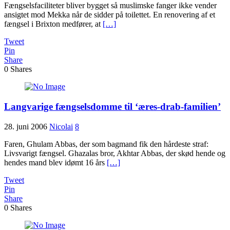
Fængselsfaciliteter bliver bygget så muslimske fanger ikke vender
ansigtet mod Mekka når de sidder på toilettet. En renovering af et
fængsel i Brixton medfører, at
[…]
Tweet
Pin
Share
0
Shares
Langvarige fængselsdomme til ‘æres-drab-familien’
28. juni 2006
Nicolai
8
Faren, Ghulam Abbas, der som bagmand fik den hårdeste straf:
Livsvarigt fængsel. Ghazalas bror, Akhtar Abbas, der skød hende og
hendes mand blev idømt 16 års
[…]
Tweet
Pin
Share
0
Shares