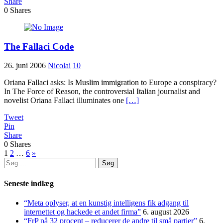
Share
0
Shares
The Fallaci Code
26. juni 2006
Nicolai
10
Oriana Fallaci asks: Is Muslim immigration to Europe a conspiracy?
In The Force of Reason, the controversial Italian journalist and
novelist Oriana Fallaci illuminates one
[…]
Tweet
Pin
Share
0
Shares
Indlægsinddeling
1
2
…
6
»
Søg
efter:
Seneste indlæg
“Meta oplyser, at en kunstig intelligens fik adgang til
internettet og hackede et andet firma”
6. august 2026
“FrP på 32 procent – reducerer de andre til små partier”
6.