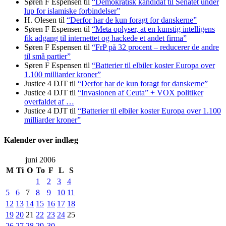
Søren F Espensen
til
“Demokratisk kandidat til Senatet under
lup for islamiske forbindelser”
H. Olesen
til
“Derfor har de kun foragt for danskerne”
Søren F Espensen
til
“Meta oplyser, at en kunstig intelligens
fik adgang til internettet og hackede et andet firma”
Søren F Espensen
til
“FrP på 32 procent – reducerer de andre
til små partier”
Søren F Espensen
til
“Batterier til elbiler koster Europa over
1.100 milliarder kroner”
Justice 4 DJT
til
“Derfor har de kun foragt for danskerne”
Justice 4 DJT
til
“Invasionen af Ceuta” + VOX politiker
overfaldet af …
Justice 4 DJT
til
“Batterier til elbiler koster Europa over 1.100
milliarder kroner”
Kalender over indlæg
juni 2006
M
Ti
O
To
F
L
S
1
2
3
4
5
6
7
8
9
10
11
12
13
14
15
16
17
18
19
20
21
22
23
24
25
26
27
28
29
30