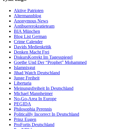
Aktive Patrioten
Altermannblog
Anonymous News
Antibuererokratieteam
BIA München
Blog List German
Crime Calender
Davids Medienkritik
Denken Macht Frei
DiskursKorrekt Im Tagesspiegel
Goethe Und Der “Prophet” Mohammed
Islamnixgut
Jihad Watch Deutschland
Junge Freiheit
Libertaria
Meinungsfreiheit In Deutschland
Michael Mannheimer
No-Go-Area In Europe
PEGIDA
Philosophia Perennis
Politicallly Incorrect In Deutschland
Prinz Eugen
ProFortis Deutschland