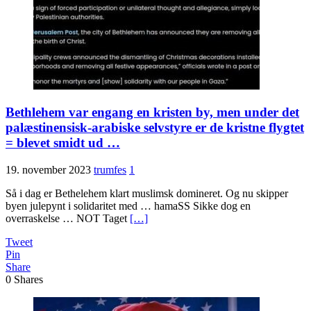
Bethlehem var engang en kristen by, men under det
palæstinensisk-arabiske selvstyre er de kristne flygtet
= blevet smidt ud …
19. november 2023
trumfes
1
Så i dag er Bethelehem klart muslimsk domineret. Og nu skipper
byen julepynt i solidaritet med … hamaSS Sikke dog en
overraskelse … NOT Taget
[…]
Tweet
Pin
Share
0
Shares