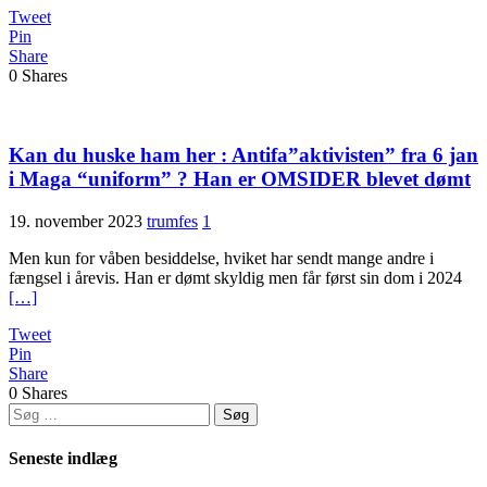
Tweet
Pin
Share
0
Shares
Kan du huske ham her : Antifa”aktivisten” fra 6 jan
i Maga “uniform” ? Han er OMSIDER blevet dømt
19. november 2023
trumfes
1
Men kun for våben besiddelse, hviket har sendt mange andre i
fængsel i årevis. Han er dømt skyldig men får først sin dom i 2024
[…]
Tweet
Pin
Share
0
Shares
Søg
efter:
Seneste indlæg