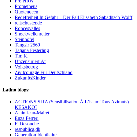
Pro NRW
Prometheus
Quotenqeen
Redefreiheit In Gefahr – Der Fall Elisabeth Sabaditsch-Wolff
reitschuster.de
Roncesvalles
Shockwellenreiter
Steinhöfel
Tangsir 2569
Tatjana Festerling
Tim K.
Unzensuriert.At
Volksbetrug
Zivilcourage Für Deutschland
ZukunftsKinder
Latino blogs:
ACTIONS SITA (Sensibilisation À L’Islam Tous Azimuts)
KESAKO?
Alain Jean-Mairet
Enza Ferreri
F. Desouche
respublica,dk
Generation Identitaire