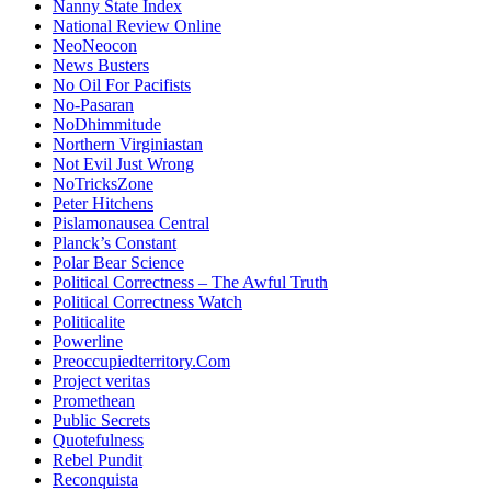
Nanny State Index
National Review Online
NeoNeocon
News Busters
No Oil For Pacifists
No-Pasaran
NoDhimmitude
Northern Virginiastan
Not Evil Just Wrong
NoTricksZone
Peter Hitchens
Pislamonausea Central
Planck’s Constant
Polar Bear Science
Political Correctness – The Awful Truth
Political Correctness Watch
Politicalite
Powerline
Preoccupiedterritory.Com
Project veritas
Promethean
Public Secrets
Quotefulness
Rebel Pundit
Reconquista