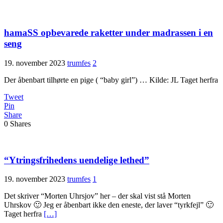
hamaSS opbevarede raketter under madrassen i en
seng
19. november 2023
trumfes
2
Der åbenbart tilhørte en pige ( “baby girl”) … Kilde: JL Taget herfra
Tweet
Pin
Share
0
Shares
“Ytringsfrihedens uendelige lethed”
19. november 2023
trumfes
1
Det skriver “Morten Uhrsjov” her – der skal vist stå Morten
Uhrskov 🙂 Jeg er åbenbart ikke den eneste, der laver “tyrkfejl” 🙂
Taget herfra
[…]