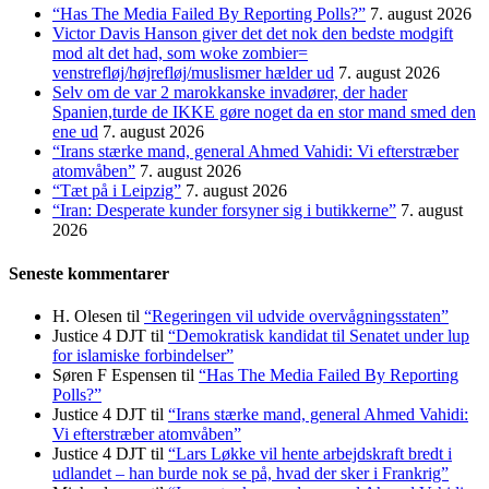
“Has The Media Failed By Reporting Polls?”
7. august 2026
Victor Davis Hanson giver det det nok den bedste modgift
mod alt det had, som woke zombier=
venstrefløj/højrefløj/muslismer hælder ud
7. august 2026
Selv om de var 2 marokkanske invadører, der hader
Spanien,turde de IKKE gøre noget da en stor mand smed den
ene ud
7. august 2026
“Irans stærke mand, general Ahmed Vahidi: Vi efterstræber
atomvåben”
7. august 2026
“Tæt på i Leipzig”
7. august 2026
“Iran: Desperate kunder forsyner sig i butikkerne”
7. august
2026
Seneste kommentarer
H. Olesen
til
“Regeringen vil udvide overvågningsstaten”
Justice 4 DJT
til
“Demokratisk kandidat til Senatet under lup
for islamiske forbindelser”
Søren F Espensen
til
“Has The Media Failed By Reporting
Polls?”
Justice 4 DJT
til
“Irans stærke mand, general Ahmed Vahidi:
Vi efterstræber atomvåben”
Justice 4 DJT
til
“Lars Løkke vil hente arbejdskraft bredt i
udlandet – han burde nok se på, hvad der sker i Frankrig”