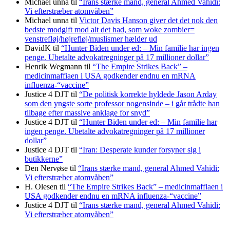
Michael unna
til
“Irans stærke mand, general Ahmed Vahidi:
Vi efterstræber atomvåben”
Michael unna
til
Victor Davis Hanson giver det det nok den
bedste modgift mod alt det had, som woke zombier=
venstrefløj/højrefløj/muslismer hælder ud
DavidK
til
“Hunter Biden under ed: – Min familie har ingen
penge. Ubetalte advokat­regninger på 17 millioner dollar”
Henrik Wegmann
til
“The Empire Strikes Back” –
medicinmaffiaen i USA godkender endnu en mRNA
influenza-“vaccine”
Justice 4 DJT
til
“De politisk korrekte hyldede Jason Arday
som den yngste sorte professor nogensinde – i går trådte han
tilbage efter massive anklage for snyd”
Justice 4 DJT
til
“Hunter Biden under ed: – Min familie har
ingen penge. Ubetalte advokat­regninger på 17 millioner
dollar”
Justice 4 DJT
til
“Iran: Desperate kunder forsyner sig i
butikkerne”
Den Nervøse
til
“Irans stærke mand, general Ahmed Vahidi:
Vi efterstræber atomvåben”
H. Olesen
til
“The Empire Strikes Back” – medicinmaffiaen i
USA godkender endnu en mRNA influenza-“vaccine”
Justice 4 DJT
til
“Irans stærke mand, general Ahmed Vahidi:
Vi efterstræber atomvåben”