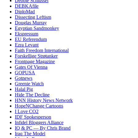
Debbie Schlussel
DEBKAfile
DiploMad
Dissecting Leftism
Douglas Murray
Egyptian Sandmonkey
Ekspressum
EU Referendum
Ezra Levant
Faith Freedom International
Forskellige Strøtanker
Frontpage Magazine
Gates Of Vienna
GOPUSA
Gotnews
Greenie Watch
Halal Pig
Hide The Decline
HNN History News Network
HopeNChange Cartoons
I Love CO2
IDF Spokesperson
Infidel Bloggers Alliance
IQ & PC — By Chris Brand
Iraq The Model