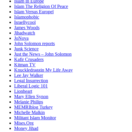
Islam In Europe
Islam The Religion Of Peace
Islam Versus Europe
l
Islamophobic
Israellycool
James Woods
Jihadwatch
JoNova
John Solomon reports
Junk Science
Just the News – John Solomon
Kafir Crusaders
Kitman TV
Knuckledraggin My Life Away
Lee Jay Walker
Legal Insurrection
Liberal Logic 101
Lionheart
Mary Ellen Synon
Melanie Philips
MEMRIblog Turkey
Michelle Malkin
Militant Islam Monitor
Mises.Org
Money Jihad