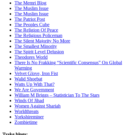
The Memri Blog
The Muslim Issue
The Muslim Issue
The Patriot Post
The Peoples Cube
The Religion Of Peace
The Religious Policeman
The Silent Majority No More
The Smallest Minority
The Spirit Level Delusion
Theodores World
There Is No Frakking “Scientific Consensus” On Global
Warming
Velvet Glove, Iron Fist
Walid Shoebat
Watts Up With That?
We Are Government
William M Briggs – Statistician To The Stars
Winds Of Jihad
Women Against Shariah
Worldthreats
Yorkshireminer
Zombietime
Tyske blogs: