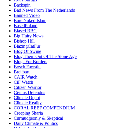
Backspin
Bad News From The Netherlands
Banned Video
Bare Naked Islam
BasedPoland
Biased BBC
Big Hairy News
Bishop Hill
BlazingCatFur
Blog Of Swine
Blog Them Out Of The Stone Age
Blogs For Borders
Bosch Fawstin
Breitbart
CAIR Watch
CiF Watch
Citizen Warrior
Civilus Defendus
Climate Depot
Climate Reality
CORAL REEF COMPENDIUM
Creeping Sharia
Curmudgeonly & Skeptical
Daily Climate & Politics