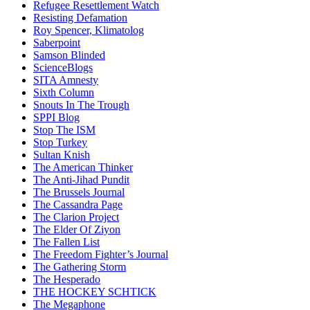
Refugee Resettlement Watch
Resisting Defamation
Roy Spencer, Klimatolog
Saberpoint
Samson Blinded
ScienceBlogs
SITA Amnesty
Sixth Column
Snouts In The Trough
SPPI Blog
Stop The ISM
Stop Turkey
Sultan Knish
The American Thinker
The Anti-Jihad Pundit
The Brussels Journal
The Cassandra Page
The Clarion Project
The Elder Of Ziyon
The Fallen List
The Freedom Fighter’s Journal
The Gathering Storm
The Hesperado
THE HOCKEY SCHTICK
The Megaphone