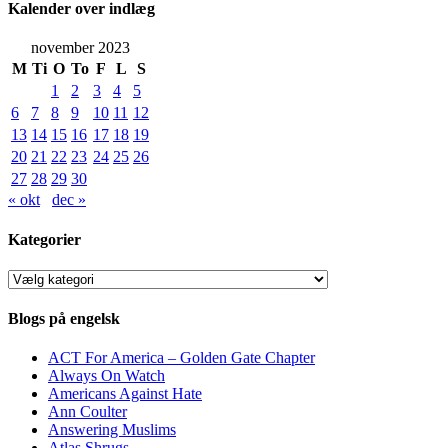
Kalender over indlæg
november 2023
M
Ti
O
To
F
L
S
1
2
3
4
5
6
7
8
9
10
11
12
13
14
15
16
17
18
19
20
21
22
23
24
25
26
27
28
29
30
« okt
dec »
Kategorier
Kategorier
Blogs på engelsk
ACT For America – Golden Gate Chapter
Always On Watch
Americans Against Hate
Ann Coulter
Answering Muslims
Atlas Shrugs