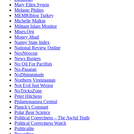
Mary Ellen Synon
Melanie Philips
MEMRIblog Turkey
Michelle Malkin
Militant Islam Monitor
Mises.Org
Money Jihad
Nanny State Index
National Review Online
NeoNeocon
News Busters
No Oil For Pacifists
No-Pasaran
NoDhimmitude
Northern Virginiastan
Not Evil Just Wrong
NoTricksZone
Peter Hitchens
Pislamonausea Central
Planck’s Constant
Polar Bear Science
Political Correctness – The Awful Truth
Political Correctness Watch
Politicalite
Powerline