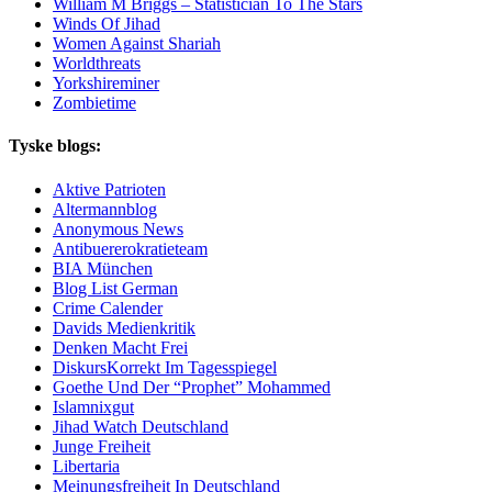
William M Briggs – Statistician To The Stars
Winds Of Jihad
Women Against Shariah
Worldthreats
Yorkshireminer
Zombietime
Tyske blogs:
Aktive Patrioten
Altermannblog
Anonymous News
Antibuererokratieteam
BIA München
Blog List German
Crime Calender
Davids Medienkritik
Denken Macht Frei
DiskursKorrekt Im Tagesspiegel
Goethe Und Der “Prophet” Mohammed
Islamnixgut
Jihad Watch Deutschland
Junge Freiheit
Libertaria
Meinungsfreiheit In Deutschland