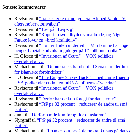
Seneste kommentarer
Revisoren
til
“Irans stærke mand, general Ahmed Vahidi: Vi
efterstræber atomvåben”
Revisoren
til
“Tæt på i Leipzig”
Revisoren
til
“Rupert Lowe tilbyder samarbejde, og Nigel
Farage lover en »bred koalition«”
Revisoren
til
“Hunter Biden under ed: – Min familie har ingen
penge. Ubetalte advokat­regninger på 17 millioner dollar”
H. Olesen
til
“Invasionen af Ceuta” + VOX politiker
overfaldet af …
Michael unna
til
“Demokratisk kandidat til Senatet under lup
for islamiske forbindelser”
H. Olesen
til
“The Empire Strikes Back” – medicinmaffiaen i
USA godkender endnu en mRNA influenza-“vaccine”
Revisoren
til
“Invasionen af Ceuta” + VOX politiker
overfaldet af …
Revisoren
til
“Derfor har de kun foragt for danskerne”
Revisoren
til
“FrP på 32 procent – reducerer de andre til små
partier”
dunk
til
“Derfor har de kun foragt for danskerne”
Slyrgraff
til
“FrP på 32 procent – reducerer de andre til små
partier”
Michael unna
til
“Imamer kan bestå demokratikursus på dansk