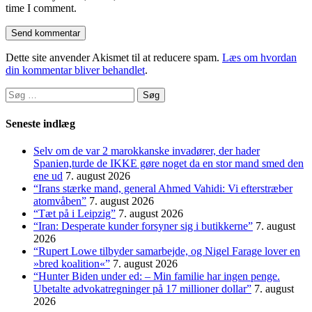
time I comment.
Dette site anvender Akismet til at reducere spam.
Læs om hvordan
din kommentar bliver behandlet
.
Søg
efter:
Seneste indlæg
Selv om de var 2 marokkanske invadører, der hader
Spanien,turde de IKKE gøre noget da en stor mand smed den
ene ud
7. august 2026
“Irans stærke mand, general Ahmed Vahidi: Vi efterstræber
atomvåben”
7. august 2026
“Tæt på i Leipzig”
7. august 2026
“Iran: Desperate kunder forsyner sig i butikkerne”
7. august
2026
“Rupert Lowe tilbyder samarbejde, og Nigel Farage lover en
»bred koalition«”
7. august 2026
“Hunter Biden under ed: – Min familie har ingen penge.
Ubetalte advokat­regninger på 17 millioner dollar”
7. august
2026