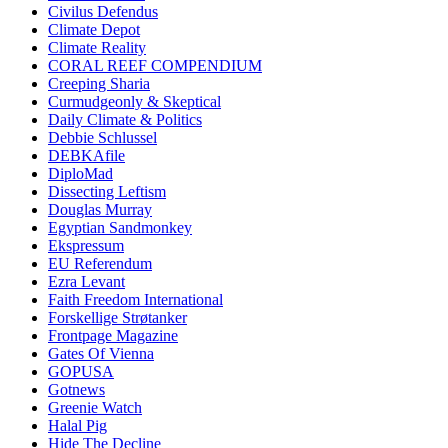
Civilus Defendus
Climate Depot
Climate Reality
CORAL REEF COMPENDIUM
Creeping Sharia
Curmudgeonly & Skeptical
Daily Climate & Politics
Debbie Schlussel
DEBKAfile
DiploMad
Dissecting Leftism
Douglas Murray
Egyptian Sandmonkey
Ekspressum
EU Referendum
Ezra Levant
Faith Freedom International
Forskellige Strøtanker
Frontpage Magazine
Gates Of Vienna
GOPUSA
Gotnews
Greenie Watch
Halal Pig
Hide The Decline