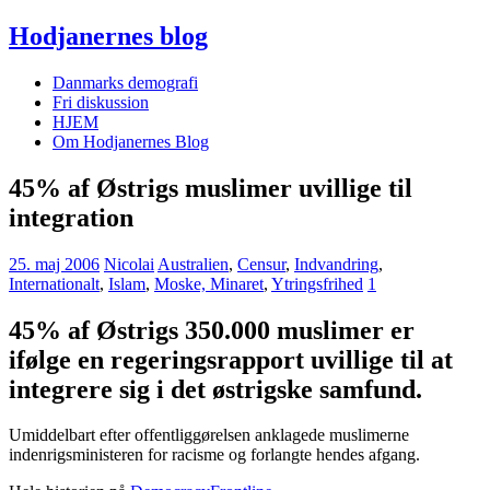
Hodjanernes blog
Danmarks demografi
Fri diskussion
HJEM
Om Hodjanernes Blog
45% af Østrigs muslimer uvillige til
integration
25. maj 2006
Nicolai
Australien
,
Censur
,
Indvandring
,
Internationalt
,
Islam
,
Moske, Minaret
,
Ytringsfrihed
1
45% af Østrigs 350.000 muslimer er
ifølge en regeringsrapport uvillige til at
integrere sig i det østrigske samfund.
Umiddelbart efter offentliggørelsen anklagede muslimerne
indenrigsministeren for racisme og forlangte hendes afgang.