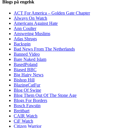
Blogs på engelsk
ACT For America – Golden Gate Chapter
Always On Watch
Americans Against Hate
Ann Coulter
Answering Muslims
Atlas Shrugs
Backspin
Bad News From The Netherlands
Banned Video
Bare Naked Islam
BasedPoland
Biased BBC
Big Hairy News
Bishop Hill
BlazingCatFur
Blog Of Swine
Blog Them Out Of The Stone Age
Blogs For Borders
Bosch Fawstin
Breitbart
CAIR Watch
CiF Watch
Citizen Warrior