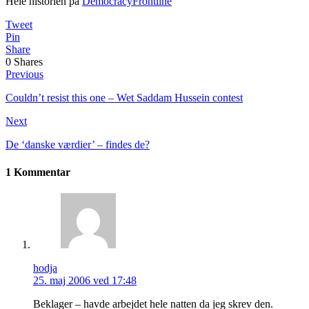
Hele historien på
DemocracyFrontline
Tweet
Pin
Share
0
Shares
Previous
Couldn’t resist this one – Wet Saddam Hussein contest
Next
De ‘danske værdier’ – findes de?
1 Kommentar
hodja
25. maj 2006 ved 17:48
Beklager – havde arbejdet hele natten da jeg skrev den.