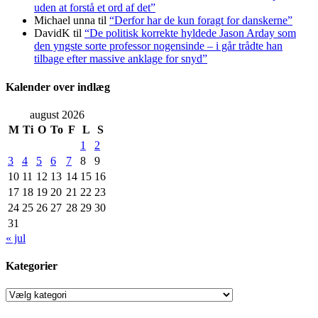
uden at forstå et ord af det”
Michael unna
til
“Derfor har de kun foragt for danskerne”
DavidK
til
“De politisk korrekte hyldede Jason Arday som
den yngste sorte professor nogensinde – i går trådte han
tilbage efter massive anklage for snyd”
Kalender over indlæg
august 2026
M
Ti
O
To
F
L
S
1
2
3
4
5
6
7
8
9
10
11
12
13
14
15
16
17
18
19
20
21
22
23
24
25
26
27
28
29
30
31
« jul
Kategorier
Kategorier