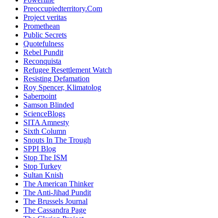
Preoccupiedterritory.Com
Project veritas
Promethean
Public Secrets
Quotefulness
Rebel Pundit
Reconquista
Refugee Resettlement Watch
Resisting Defamation
Roy Spencer, Klimatolog
Saberpoint
Samson Blinded
ScienceBlogs
SITA Amnesty
Sixth Column
Snouts In The Trough
SPPI Blog
Stop The ISM
Stop Turkey
Sultan Knish
The American Thinker
The Anti-Jihad Pundit
The Brussels Journal
The Cassandra Page