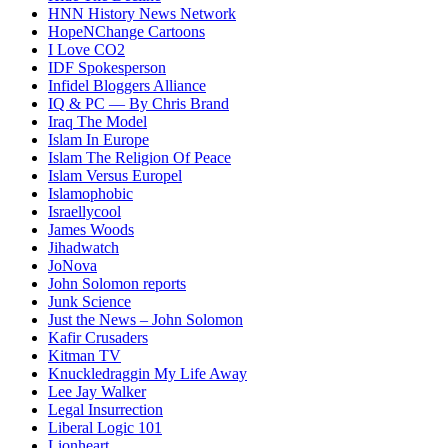
HNN History News Network
HopeNChange Cartoons
I Love CO2
IDF Spokesperson
Infidel Bloggers Alliance
IQ & PC — By Chris Brand
Iraq The Model
Islam In Europe
Islam The Religion Of Peace
Islam Versus Europe
l
Islamophobic
Israellycool
James Woods
Jihadwatch
JoNova
John Solomon reports
Junk Science
Just the News – John Solomon
Kafir Crusaders
Kitman TV
Knuckledraggin My Life Away
Lee Jay Walker
Legal Insurrection
Liberal Logic 101
Lionheart