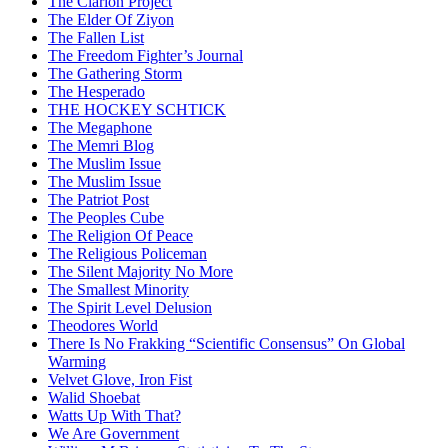
The Clarion Project
The Elder Of Ziyon
The Fallen List
The Freedom Fighter’s Journal
The Gathering Storm
The Hesperado
THE HOCKEY SCHTICK
The Megaphone
The Memri Blog
The Muslim Issue
The Muslim Issue
The Patriot Post
The Peoples Cube
The Religion Of Peace
The Religious Policeman
The Silent Majority No More
The Smallest Minority
The Spirit Level Delusion
Theodores World
There Is No Frakking “Scientific Consensus” On Global
Warming
Velvet Glove, Iron Fist
Walid Shoebat
Watts Up With That?
We Are Government