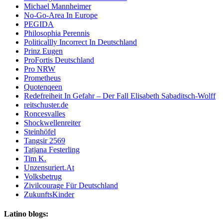
Michael Mannheimer
No-Go-Area In Europe
PEGIDA
Philosophia Perennis
Politicallly Incorrect In Deutschland
Prinz Eugen
ProFortis Deutschland
Pro NRW
Prometheus
Quotenqeen
Redefreiheit In Gefahr – Der Fall Elisabeth Sabaditsch-Wolff
reitschuster.de
Roncesvalles
Shockwellenreiter
Steinhöfel
Tangsir 2569
Tatjana Festerling
Tim K.
Unzensuriert.At
Volksbetrug
Zivilcourage Für Deutschland
ZukunftsKinder
Latino blogs: