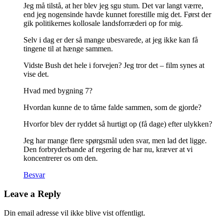
Jeg må tilstå, at her blev jeg sgu stum. Det var langt værre,
end jeg nogensinde havde kunnet forestille mig det. Først der
gik politikernes kollosale landsforræderi op for mig.
Selv i dag er der så mange ubesvarede, at jeg ikke kan få
tingene til at hænge sammen.
Vidste Bush det hele i forvejen? Jeg tror det – film synes at
vise det.
Hvad med bygning 7?
Hvordan kunne de to tårne falde sammen, som de gjorde?
Hvorfor blev der ryddet så hurtigt op (få dage) efter ulykken?
Jeg har mange flere spørgsmål uden svar, men lad det ligge.
Den forbryderbande af regering de har nu, kræver at vi
koncentrerer os om den.
Besvar
Leave a Reply
Din email adresse vil ikke blive vist offentligt.