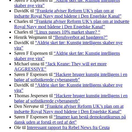
Søren F Espensen
til
“Aldrig sket før: Kunstig intelligens
skaber nye vira”
DavidK
til
“Frankrig afviser Reform UK’s plan om at
indsætte Royal Navy mod bådene i Den Engelske Kanal”
Charles
til
“Frankrig afviser Reform UK’s plan om at indsætte
Royal Navy mod bådene i Den Engelske Kanal”
Charles
til
“Linux passes 10% market share? “
Henrik Wegmann
til
“Berufsverbot ad bagdøren?”
DavidK
til
“Aldrig sket før: Kunstig intelligens skaber nye
vira”
Søren F Espensen
til
“Aldrig sket før: Kunstig intelligens
skaber nye vira”
Michael unna
til
“Jack Keane: They will get more
AGGRESSIVE”
Søren F Espensen
til
“Hackere bruger kunstig intelligens i en
bølge af sofistikerede cyberangreb”
DavidK
til
“Aldrig sket før: Kunstig intelligens skaber nye
vira”
Thomas Jespersen
til
“Hackere bruger kunstig intelligens i en
bølge af sofistikerede cyberangreb”
Den Nervøse
til
“Frankrig afviser Reform UK’s plan om at
indsætte Royal Navy mod bådene i Den Engelske Kanal”
Søren F Espensen
til
“Imamer kan bestå demokratikursus på
dansk uden at forstå et ord af det”
Ole
til
Interessant rapport fra Rebel News fra Ceuta