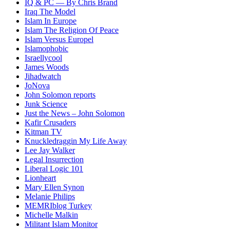
IQ & PC — By Chris Brand
Iraq The Model
Islam In Europe
Islam The Religion Of Peace
Islam Versus Europe
l
Islamophobic
Israellycool
James Woods
Jihadwatch
JoNova
John Solomon reports
Junk Science
Just the News – John Solomon
Kafir Crusaders
Kitman TV
Knuckledraggin My Life Away
Lee Jay Walker
Legal Insurrection
Liberal Logic 101
Lionheart
Mary Ellen Synon
Melanie Philips
MEMRIblog Turkey
Michelle Malkin
Militant Islam Monitor