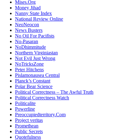
Mises.Org
Money Jihad
Nanny State Index
National Review Online
NeoNeocon
News Busters
No Oil For Pacifists
No-Pasaran
NoDhimmitude
Northern Virginiastan
Not Evil Just Wrong
NoTricksZone
Peter Hitchens
Pislamonausea Central
Planck’s Constant
Polar Bear Science
Political Correctness – The Awful Truth
Political Correctness Watch
Politicalite
Powerline
Preoccupiedterritory.Com
Project veritas
Promethean
Public Secrets
Quotefulness