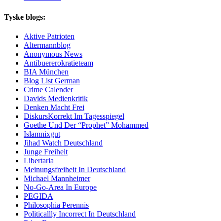
Tyske blogs:
Aktive Patrioten
Altermannblog
Anonymous News
Antibuererokratieteam
BIA München
Blog List German
Crime Calender
Davids Medienkritik
Denken Macht Frei
DiskursKorrekt Im Tagesspiegel
Goethe Und Der “Prophet” Mohammed
Islamnixgut
Jihad Watch Deutschland
Junge Freiheit
Libertaria
Meinungsfreiheit In Deutschland
Michael Mannheimer
No-Go-Area In Europe
PEGIDA
Philosophia Perennis
Politicallly Incorrect In Deutschland