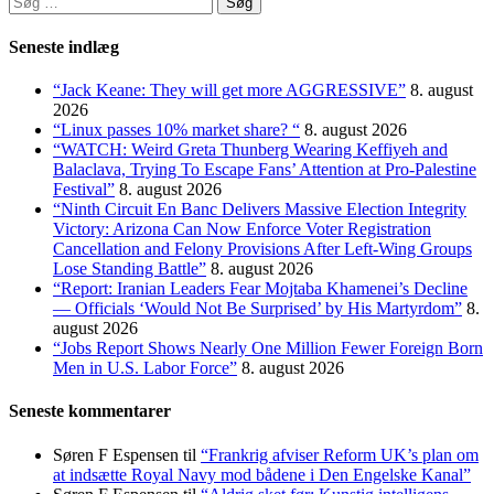
efter:
Seneste indlæg
“Jack Keane: They will get more AGGRESSIVE”
8. august
2026
“Linux passes 10% market share? “
8. august 2026
“WATCH: Weird Greta Thunberg Wearing Keffiyeh and
Balaclava, Trying To Escape Fans’ Attention at Pro-Palestine
Festival”
8. august 2026
“Ninth Circuit En Banc Delivers Massive Election Integrity
Victory: Arizona Can Now Enforce Voter Registration
Cancellation and Felony Provisions After Left-Wing Groups
Lose Standing Battle”
8. august 2026
“Report: Iranian Leaders Fear Mojtaba Khamenei’s Decline
— Officials ‘Would Not Be Surprised’ by His Martyrdom”
8.
august 2026
“Jobs Report Shows Nearly One Million Fewer Foreign Born
Men in U.S. Labor Force”
8. august 2026
Seneste kommentarer
Søren F Espensen
til
“Frankrig afviser Reform UK’s plan om
at indsætte Royal Navy mod bådene i Den Engelske Kanal”