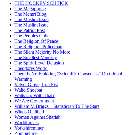
THE HOCKEY SCHTICK
The Megaphone
The Memri Blog
The Muslim Issue
The Muslim Issue
The Patriot Post
The Peoples Cube
The Religion Of Peace
The Religious Policeman
The Silent Majority No More
The Smallest Minority
The Spirit Level Delusion
Theodores World
There Is No Frakking “Scientific Consensus” On Global
Warming
Velvet Glove, Iron Fist
Walid Shoebat
Watts Up With That?
We Are Government
William M Briggs – Statistician To The Stars
Winds Of Jihad
Women Against Shariah
Worldthreats
Yorkshireminer
Zombietime