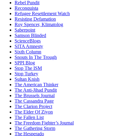
Rebel Pundit
Reconquista
Refugee Resettlement Watch
Resisting Defamation
Roy Spencer, Klimatolog
Saberpoint
Samson Blinded
ScienceBlogs
SITA Amnesty
Sixth Column
Snouts In The Trough
SPPI Blog
Stop The ISM
Stop Turkey
Sultan Knish
The American Thinker
The Anti-Jihad Pundit
The Brussels Journal
The Cassandra Page
The Clarion Project
The Elder Of Ziyon
The Fallen List
The Freedom Fighter’s Journal
The Gathering Storm
The Hesperado