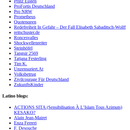
Prinz Eugen
ProFortis Deutschland
Pro NRW
Prometheus
Quotenqeen
Redefreiheit In Gefahr – Der Fall Elisabeth Sabaditsch-Wolff
reitschuster.de
Roncesvalles
Shockwellenreiter
Steinhöfel
Tangsir 2569
Tatjana Festerling
Tim K.
Unzensuriert.At
Volksbetrug
Zivilcourage Für Deutschland
ZukunftsKinder
Latino blogs:
ACTIONS SITA (Sensibilisation À L’Islam Tous Azimuts)
KESAKO?
Alain Jean-Mairet
Enza Ferreri
F. Desouche