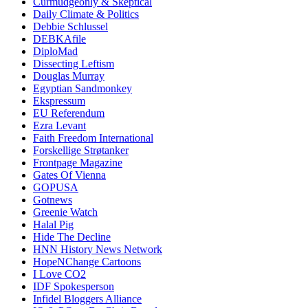
Curmudgeonly & Skeptical
Daily Climate & Politics
Debbie Schlussel
DEBKAfile
DiploMad
Dissecting Leftism
Douglas Murray
Egyptian Sandmonkey
Ekspressum
EU Referendum
Ezra Levant
Faith Freedom International
Forskellige Strøtanker
Frontpage Magazine
Gates Of Vienna
GOPUSA
Gotnews
Greenie Watch
Halal Pig
Hide The Decline
HNN History News Network
HopeNChange Cartoons
I Love CO2
IDF Spokesperson
Infidel Bloggers Alliance