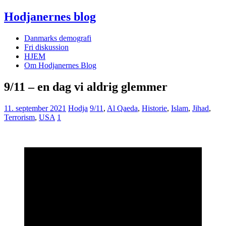
Hodjanernes blog
Danmarks demografi
Fri diskussion
HJEM
Om Hodjanernes Blog
9/11 – en dag vi aldrig glemmer
11. september 2021
Hodja
9/11
,
Al Qaeda
,
Historie
,
Islam
,
Jihad
,
Terrorism
,
USA
1