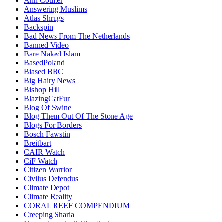
Ann Coulter
Answering Muslims
Atlas Shrugs
Backspin
Bad News From The Netherlands
Banned Video
Bare Naked Islam
BasedPoland
Biased BBC
Big Hairy News
Bishop Hill
BlazingCatFur
Blog Of Swine
Blog Them Out Of The Stone Age
Blogs For Borders
Bosch Fawstin
Breitbart
CAIR Watch
CiF Watch
Citizen Warrior
Civilus Defendus
Climate Depot
Climate Reality
CORAL REEF COMPENDIUM
Creeping Sharia