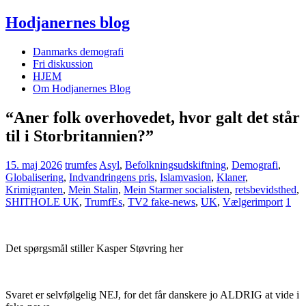
Hodjanernes blog
Danmarks demografi
Fri diskussion
HJEM
Om Hodjanernes Blog
“Aner folk overhovedet, hvor galt det står
til i Storbritannien?”
15. maj 2026
trumfes
Asyl
,
Befolkningsudskiftning
,
Demografi
,
Globalisering
,
Indvandringens pris
,
Islamvasion
,
Klaner
,
Krimigranten
,
Mein Stalin
,
Mein Starmer socialisten
,
retsbevidsthed
,
SHITHOLE UK
,
TrumfEs
,
TV2 fake-news
,
UK
,
Vælgerimport
1
Det spørgsmål stiller Kasper Støvring her
Svaret er selvfølgelig NEJ, for det får danskere jo ALDRIG at vide i