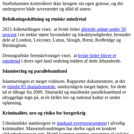
Storbritannien kontrollerer ikke længere sin egen grænse, og det
undergraver både suverænitet og tillid til staten.
Befolkningsskiftning og etniske mindretal
2021‑folketællingen viser, at hvide briter
allerede udgør under 50
procent
i en række større byområder og lokalmyndigheder, herunder
dele af London, Leicester, Luton, Slough, Brent, Redbridge og
Birmingham.
Demografiske fremskrivninger viser, at
hvide briter bliver et
mindretal
i deres eget land omkring midten af dette århundrede.
Islamisering og parallelsamfund
Islamiseringen er meget voldsom. Rapporter dokumenterer, at der
er
mindst 85 shariadomstole
, sandsynligvis meget højere, for dette
tal er tilbage fra 2009. Shariaråd og muslimske parallelsamfund er
uhyggelige tegn på, at én fælles lov og national kultur er under
opløsning.
Kriminalitet, uro og risiko for borgerkrig
Udenlandske statsborgere er
markant overrepræsenteret
i alvorlig
kriminalitet. Masseindvandringen har derfor også en konkret
sikkerhedsmæssig pris. Hertil kommer optøjer, grooming‑skandaler