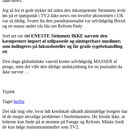
fake-news.
Jeg så for et godt stykke tid siden den inkompetente Steinmetz ævle
løs på et spørgsmål i TV2-fake-news om hvorfor økonomien i UK
var så dårlig. Svaret fra den pseudojournalist var selvfølgelig Brexit
og en masse andet vås bla om Reform Party
Sort set var d
et ENESTE Steinmetz IKKE nævnte den
kæmpestore import af utilpassede og uintegerbare muslimer,
som indlogeres på luksushoteller og får gratis sygebehandling
etc
Den slags globalistiske vanvid koster selvfølgelig MASSER af
penge, men det ville den dårlige undskyldning for en journalist da
ikke nævne …
Typisk
Taget
herfra
Det slår mig ofte, hvor lidt kendskab såkaldt almindelige borgere har
til de meget alvorlige problemer i Storbritannien. De forstår ikke, at
briterne kan finde på at stemme på Farage og Reform. Måske fordi
de kun følge mainstreammedier som TV2.