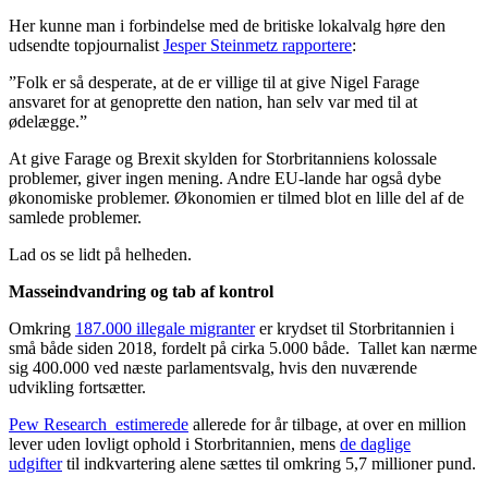
Her kunne man i forbindelse med de britiske lokalvalg høre den
udsendte topjournalist
Jesper Steinmetz rapportere
:
”Folk er så desperate, at de er villige til at give Nigel Farage
ansvaret for at genoprette den nation, han selv var med til at
ødelægge.”
At give Farage og Brexit skylden for Storbritanniens kolossale
problemer, giver ingen mening. Andre EU-lande har også dybe
økonomiske problemer. Økonomien er tilmed blot en lille del af de
samlede problemer.
Lad os se lidt på helheden.
Masseindvandring og tab af kontrol
Omkring
187.000 illegale migranter
er krydset til Storbritannien i
små både siden 2018, fordelt på cirka 5.000 både. Tallet kan nærme
sig 400.000 ved næste parlamentsvalg, hvis den nuværende
udvikling fortsætter.
Pew Research estimerede
allerede for år tilbage, at over en million
lever uden lovligt ophold i Storbritannien, mens
de daglige
udgifter
til indkvartering alene sættes til omkring 5,7 millioner pund.