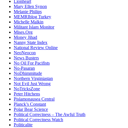
Lionheart
Mary Ellen Synon
Melanie Philips
MEMRIblog Turkey
Michelle Malkin
Militant Islam Monitor
Mises.Org
Money Jihad
Nanny State Index
National Review Online
NeoNeocon
News Busters
No Oil For Pacifists
No-Pasaran
NoDhimmitude
Northern Virginiastan
Not Evil Just Wrong
NoTricksZone
Peter Hitchens
Pislamonausea Central
Planck’s Constant
Polar Bear Science
Political Correctness – The Awful Truth
Political Correctness Watch
Politicalite