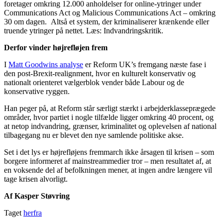
foretager omkring 12.000 anholdelser for online-ytringer under
Communications Act og Malicious Communications Act – omkring
30 om dagen. Altså et system, der kriminaliserer krænkende eller
truende ytringer på nettet. Læs: Indvandringskritik.
Derfor vinder højrefløjen frem
I
Matt Goodwins analyse
er Reform UK’s fremgang næste fase i
den post‑Brexit‑realignment, hvor en kulturelt konservativ og
nationalt orienteret vælgerblok vender både Labour og de
konservative ryggen.
Han peger på, at Reform står særligt stærkt i arbejderklasseprægede
områder, hvor partiet i nogle tilfælde ligger omkring 40 procent, og
at netop indvandring, grænser, kriminalitet og oplevelsen af national
tilbagegang nu er blevet den nye samlende politiske akse.
Set i det lys er højrefløjens fremmarch ikke årsagen til krisen – som
borgere informeret af mainstreammedier tror – men resultatet af, at
en voksende del af befolkningen mener, at ingen andre længere vil
tage krisen alvorligt.
Af Kasper Støvring
Taget
herfra