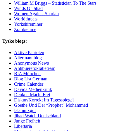
William M Briggs – Statistician To The Stars
Winds Of Jihad
Women Against Shariah
Worldthreats
Yorkshireminer
Zombietime
Tyske blogs:
Aktive Patrioten
Altermannblog
Anonymous News
Antibuererokratieteam
BIA München
Blog List German
Crime Calender
Davids Medienkritik
Denken Macht Frei
DiskursKorrekt Im Tagesspiegel
Goethe Und Der “Prophet” Mohammed
Islamnixgut
Jihad Watch Deutschland
Junge Freiheit
Libertaria