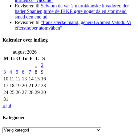
influenza-“vaccine”
Revisoren
til
Selv om de var 2 marokkanske invadører, der
hader Spanien,turde de IKKE gøre noget da en stor mand
smed den ene ud
Revisoren
til
“Irans stærke mand, general Ahmed Vahidi: Vi
efterstræber atomvåben”
Kalender over indlæg
august 2026
M
Ti
O
To
F
L
S
1
2
3
4
5
6
7
8
9
10
11
12
13
14
15
16
17
18
19
20
21
22
23
24
25
26
27
28
29
30
31
« jul
Kategorier
Kategorier