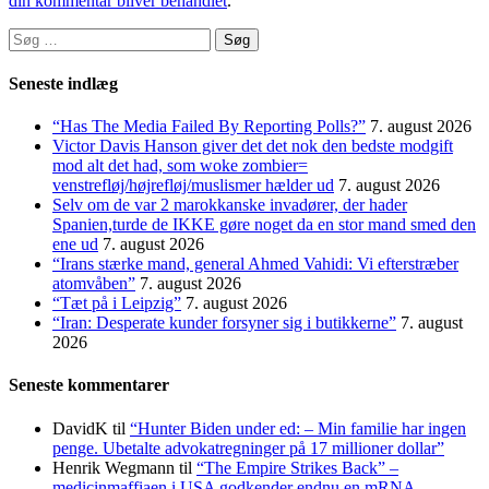
din kommentar bliver behandlet
.
Søg
efter:
Seneste indlæg
“Has The Media Failed By Reporting Polls?”
7. august 2026
Victor Davis Hanson giver det det nok den bedste modgift
mod alt det had, som woke zombier=
venstrefløj/højrefløj/muslismer hælder ud
7. august 2026
Selv om de var 2 marokkanske invadører, der hader
Spanien,turde de IKKE gøre noget da en stor mand smed den
ene ud
7. august 2026
“Irans stærke mand, general Ahmed Vahidi: Vi efterstræber
atomvåben”
7. august 2026
“Tæt på i Leipzig”
7. august 2026
“Iran: Desperate kunder forsyner sig i butikkerne”
7. august
2026
Seneste kommentarer
DavidK
til
“Hunter Biden under ed: – Min familie har ingen
penge. Ubetalte advokat­regninger på 17 millioner dollar”
Henrik Wegmann
til
“The Empire Strikes Back” –
medicinmaffiaen i USA godkender endnu en mRNA