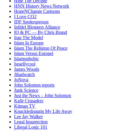
Hide The Decline
HNN History News Network
HopeNChange Cartoons
I Love CO2
IDF Spokesperson
Infidel Bloggers Alliance
IQ & PC — By Chris Brand
Iraq The Model
Islam In Europe
Islam The Religion Of Peace
Islam Versus Europe
l
Islamophobic
Israellycool
James Woods
Jihadwatch
JoNova
John Solomon reports
Junk Science
Just the News – John Solomon
Kafir Crusaders
Kitman TV
Knuckledraggin My Life Away
Lee Jay Walker
Legal Insurrection
Liberal Logic 101