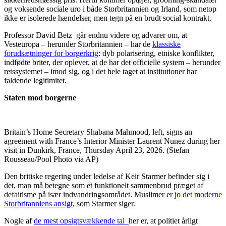
og voksende sociale uro i både Storbritannien og Irland, som netop
ikke er isolerede hændelser, men tegn på en brudt social kontrakt.
Professor David Betz går endnu videre og advarer om, at
Vesteuropa – herunder Storbritannien – har de
klassiske
forudsætninger for borgerkrig
: dyb polarisering, etniske konflikter,
indfødte briter, der oplever, at de har det officielle system – herunder
retssystemet – imod sig, og i det hele taget at institutioner har
faldende legitimitet.
Staten mod borgerne
Britain’s Home Secretary Shabana Mahmood, left, signs an
agreement with France’s Interior Minister Laurent Nunez during her
visit in Dunkirk, France, Thursday April 23, 2026. (Stefan
Rousseau/Pool Photo via AP)
Den britiske regering under ledelse af Keir Starmer befinder sig i
det, man må betegne som et funktionelt sammenbrud præget af
defaitisme på især indvandringsområdet. Muslimer er jo
det moderne
Storbritanniens ansigt
, som Starmer siger.
Nogle af
de mest opsigtsvækkende tal
her er, at politiet årligt