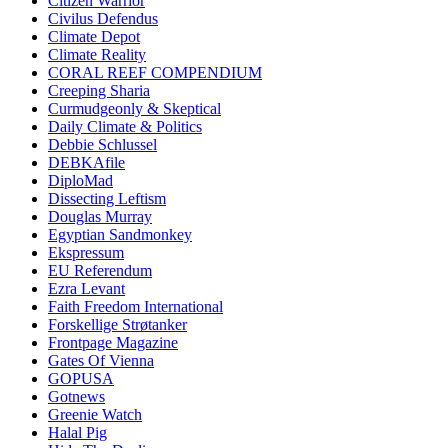
Citizen Warrior
Civilus Defendus
Climate Depot
Climate Reality
CORAL REEF COMPENDIUM
Creeping Sharia
Curmudgeonly & Skeptical
Daily Climate & Politics
Debbie Schlussel
DEBKAfile
DiploMad
Dissecting Leftism
Douglas Murray
Egyptian Sandmonkey
Ekspressum
EU Referendum
Ezra Levant
Faith Freedom International
Forskellige Strøtanker
Frontpage Magazine
Gates Of Vienna
GOPUSA
Gotnews
Greenie Watch
Halal Pig