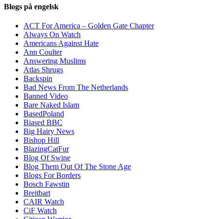
Blogs på engelsk
ACT For America – Golden Gate Chapter
Always On Watch
Americans Against Hate
Ann Coulter
Answering Muslims
Atlas Shrugs
Backspin
Bad News From The Netherlands
Banned Video
Bare Naked Islam
BasedPoland
Biased BBC
Big Hairy News
Bishop Hill
BlazingCatFur
Blog Of Swine
Blog Them Out Of The Stone Age
Blogs For Borders
Bosch Fawstin
Breitbart
CAIR Watch
CiF Watch