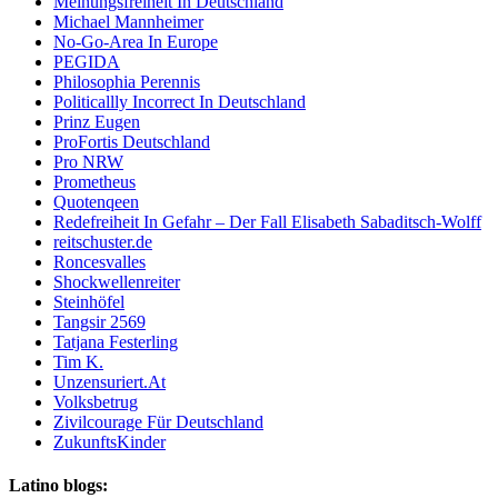
Meinungsfreiheit In Deutschland
Michael Mannheimer
No-Go-Area In Europe
PEGIDA
Philosophia Perennis
Politicallly Incorrect In Deutschland
Prinz Eugen
ProFortis Deutschland
Pro NRW
Prometheus
Quotenqeen
Redefreiheit In Gefahr – Der Fall Elisabeth Sabaditsch-Wolff
reitschuster.de
Roncesvalles
Shockwellenreiter
Steinhöfel
Tangsir 2569
Tatjana Festerling
Tim K.
Unzensuriert.At
Volksbetrug
Zivilcourage Für Deutschland
ZukunftsKinder
Latino blogs: