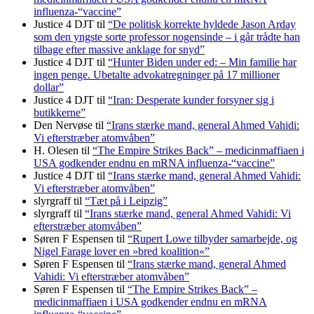
influenza-“vaccine”
Justice 4 DJT
til
“De politisk korrekte hyldede Jason Arday
som den yngste sorte professor nogensinde – i går trådte han
tilbage efter massive anklage for snyd”
Justice 4 DJT
til
“Hunter Biden under ed: – Min familie har
ingen penge. Ubetalte advokat­regninger på 17 millioner
dollar”
Justice 4 DJT
til
“Iran: Desperate kunder forsyner sig i
butikkerne”
Den Nervøse
til
“Irans stærke mand, general Ahmed Vahidi:
Vi efterstræber atomvåben”
H. Olesen
til
“The Empire Strikes Back” – medicinmaffiaen i
USA godkender endnu en mRNA influenza-“vaccine”
Justice 4 DJT
til
“Irans stærke mand, general Ahmed Vahidi:
Vi efterstræber atomvåben”
slyrgraff
til
“Tæt på i Leipzig”
slyrgraff
til
“Irans stærke mand, general Ahmed Vahidi: Vi
efterstræber atomvåben”
Søren F Espensen
til
“Rupert Lowe tilbyder samarbejde, og
Nigel Farage lover en »bred koalition«”
Søren F Espensen
til
“Irans stærke mand, general Ahmed
Vahidi: Vi efterstræber atomvåben”
Søren F Espensen
til
“The Empire Strikes Back” –
medicinmaffiaen i USA godkender endnu en mRNA