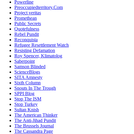
Powerline
Preoccupiedterritory.Com
Project veritas
Promethean
Public Secrets
Quotefulness
Rebel Pundit
Reconquista
Refugee Resettlement Watch
Resisting Defamation
Roy Spencer, Klimatolog
Saberpoint
Samson Blinded
ScienceBlogs
SITA Amnesty
Sixth Column
Snouts In The Trough
SPPI Blog
Stop The ISM
Stop Turkey
Sultan Knish
The American Thinker
The Anti-Jihad Pundit
The Brussels Journal
The Cassandra Page