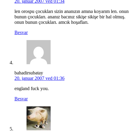
20. januar 2007 ved 01:34
len orospu çocukları sizin ananızın amına koyarım len. onun
bunun çocukları. ananız bacınız sikişe sikişe bir hal olmuş.
onun bunun çocukları. amcık hoşafları.
Besvar
bahadirsubatay
20. januar 2007 ved 01:36
england fuck you.
Besvar