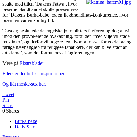
spalte med titlen ‘Dagens Fatwa’, hvor
læserne blandt andet skulle præsenteres
for ‘Dagens Burka-babe’ og en flagbrændings-konkurrence, hvor
præmien var en spritny bil.
Torsdag besluttede de engelske journalisters fagforening dog at gå
imod den provokerende nyskabning, fordi den ‘med vilje vil støde
muslimer’, og derfor vil udgøre ‘en alvorlig trussel for voldelige og
farlige hævnangreb fra religiøse fanatikere, der kan blive stødt af
artiklerne’, som det formuleres af fagforeningen.
Mere på
Ekstrabladet
Ellers er der lidt islam-porno her.
Og lidt moske-sex her.
Tweet
Pin
Share
0
Shares
Burka-babe
Daily Star