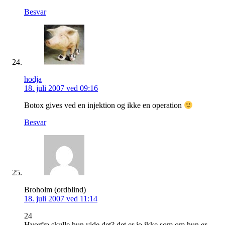
Besvar
hodja
18. juli 2007 ved 09:16
Botox gives ved en injektion og ikke en operation
Besvar
Broholm (ordblind)
18. juli 2007 ved 11:14
24
Hvorfra skulle hun vide det? det er jo ikke som om hun er