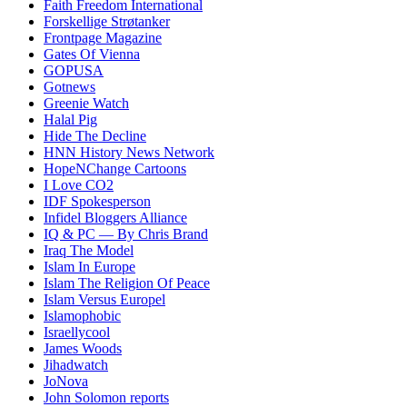
Faith Freedom International
Forskellige Strøtanker
Frontpage Magazine
Gates Of Vienna
GOPUSA
Gotnews
Greenie Watch
Halal Pig
Hide The Decline
HNN History News Network
HopeNChange Cartoons
I Love CO2
IDF Spokesperson
Infidel Bloggers Alliance
IQ & PC — By Chris Brand
Iraq The Model
Islam In Europe
Islam The Religion Of Peace
Islam Versus Europe
l
Islamophobic
Israellycool
James Woods
Jihadwatch
JoNova
John Solomon reports