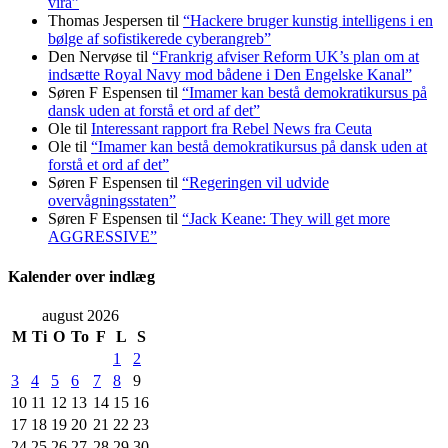
vira”
Thomas Jespersen
til
“Hackere bruger kunstig intelligens i en
bølge af sofistikerede cyberangreb”
Den Nervøse
til
“Frankrig afviser Reform UK’s plan om at
indsætte Royal Navy mod bådene i Den Engelske Kanal”
Søren F Espensen
til
“Imamer kan bestå demokratikursus på
dansk uden at forstå et ord af det”
Ole
til
Interessant rapport fra Rebel News fra Ceuta
Ole
til
“Imamer kan bestå demokratikursus på dansk uden at
forstå et ord af det”
Søren F Espensen
til
“Regeringen vil udvide
overvågningsstaten”
Søren F Espensen
til
“Jack Keane: They will get more
AGGRESSIVE”
Kalender over indlæg
august 2026
M
Ti
O
To
F
L
S
1
2
3
4
5
6
7
8
9
10
11
12
13
14
15
16
17
18
19
20
21
22
23
24
25
26
27
28
29
30