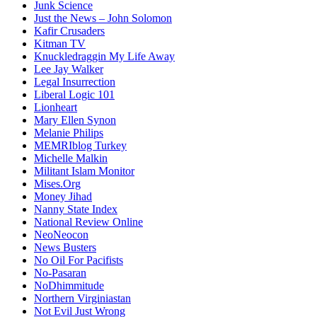
Junk Science
Just the News – John Solomon
Kafir Crusaders
Kitman TV
Knuckledraggin My Life Away
Lee Jay Walker
Legal Insurrection
Liberal Logic 101
Lionheart
Mary Ellen Synon
Melanie Philips
MEMRIblog Turkey
Michelle Malkin
Militant Islam Monitor
Mises.Org
Money Jihad
Nanny State Index
National Review Online
NeoNeocon
News Busters
No Oil For Pacifists
No-Pasaran
NoDhimmitude
Northern Virginiastan
Not Evil Just Wrong