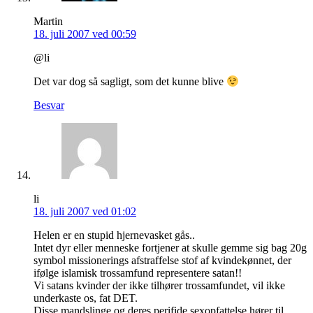
Martin
18. juli 2007 ved 00:59
@li
Det var dog så sagligt, som det kunne blive
Besvar
li
18. juli 2007 ved 01:02
Helen er en stupid hjernevasket gås..
Intet dyr eller menneske fortjener at skulle gemme sig bag 20g
symbol missionerings afstraffelse stof af kvindekønnet, der
ifølge islamisk trossamfund representere satan!!
Vi satans kvinder der ikke tilhører trossamfundet, vil ikke
underkaste os, fat DET.
Disse mandslinge og deres perifide sexopfattelse hører til