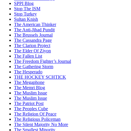
SPPI Blog
Stop The ISM
Stop Turkey
Sultan Knish
The American Thinker
The Anti-Jihad Pundit
The Brussels Journal
The Cassandra Page
The Clarion Project
The Elder Of Ziyon
The Fallen List
The Freedom Fighter’s Journal
The Gathering Storm
The Hesperado
THE HOCKEY SCHTICK
The Megaphone
The Memri Blog
The Muslim Issue
The Muslim Issue
The Patriot Post
The Peoples Cube
The Religion Of Peace
The Religious Policeman
The Silent Majority No More
The Smallest Minority