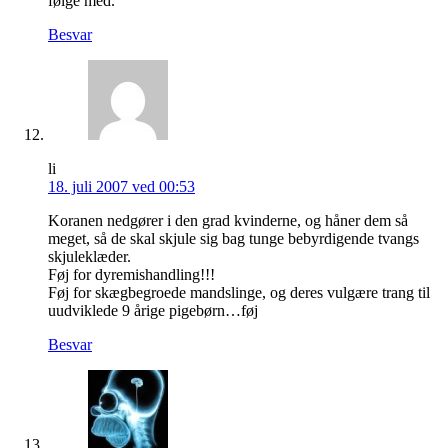
følge med.
Besvar
li
18. juli 2007 ved 00:53
Koranen nedgører i den grad kvinderne, og håner dem så
meget, så de skal skjule sig bag tunge bebyrdigende tvangs
skjuleklæder.
Føj for dyremishandling!!!
Føj for skægbegroede mandslinge, og deres vulgære trang til
uudviklede 9 årige pigebørn…føj
Besvar