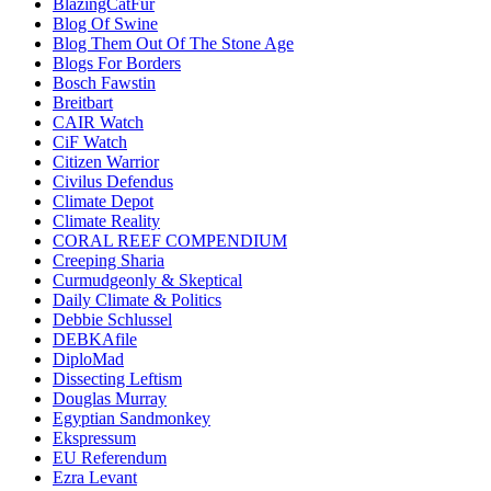
BlazingCatFur
Blog Of Swine
Blog Them Out Of The Stone Age
Blogs For Borders
Bosch Fawstin
Breitbart
CAIR Watch
CiF Watch
Citizen Warrior
Civilus Defendus
Climate Depot
Climate Reality
CORAL REEF COMPENDIUM
Creeping Sharia
Curmudgeonly & Skeptical
Daily Climate & Politics
Debbie Schlussel
DEBKAfile
DiploMad
Dissecting Leftism
Douglas Murray
Egyptian Sandmonkey
Ekspressum
EU Referendum
Ezra Levant