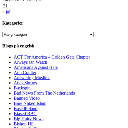
31
« jul
Kategorier
Kategorier
Blogs på engelsk
ACT For America – Golden Gate Chapter
Always On Watch
Americans Against Hate
Ann Coulter
Answering Muslims
Atlas Shrugs
Backspin
Bad News From The Netherlands
Banned Video
Bare Naked Islam
BasedPoland
Biased BBC
Big Hairy News
Bishop Hill