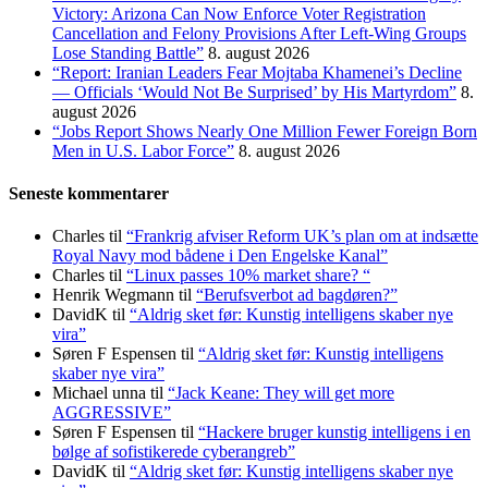
Victory: Arizona Can Now Enforce Voter Registration
Cancellation and Felony Provisions After Left-Wing Groups
Lose Standing Battle”
8. august 2026
“Report: Iranian Leaders Fear Mojtaba Khamenei’s Decline
— Officials ‘Would Not Be Surprised’ by His Martyrdom”
8.
august 2026
“Jobs Report Shows Nearly One Million Fewer Foreign Born
Men in U.S. Labor Force”
8. august 2026
Seneste kommentarer
Charles
til
“Frankrig afviser Reform UK’s plan om at indsætte
Royal Navy mod bådene i Den Engelske Kanal”
Charles
til
“Linux passes 10% market share? “
Henrik Wegmann
til
“Berufsverbot ad bagdøren?”
DavidK
til
“Aldrig sket før: Kunstig intelligens skaber nye
vira”
Søren F Espensen
til
“Aldrig sket før: Kunstig intelligens
skaber nye vira”
Michael unna
til
“Jack Keane: They will get more
AGGRESSIVE”
Søren F Espensen
til
“Hackere bruger kunstig intelligens i en
bølge af sofistikerede cyberangreb”
DavidK
til
“Aldrig sket før: Kunstig intelligens skaber nye