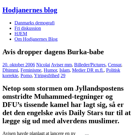
Hodjanernes blog
Danmarks demografi
Fri diskussion
HJEM
Om Hodjanernes Blog
Avis dropper dagens Burka-babe
20. oktober 2006
Nicolai
Aviser mm
,
Billeder/Pictures
,
Censur
,
Dhimmi
,
Feminisme
,
Humor
,
Islam
,
Medier DR m.fl.
,
Politisk
korrekte
,
Porno
,
Ytringsfrihed
29
Netop som stormen om Jyllandspostens
omstridte Muhammed-tegninger og
DFU’s tissende kamel har lagt sig, så er
det den engelske avis Daily Stars tur til at
lægge sig ud med alverdens muslimer.
Avisen havde planlagt at lancere en ny