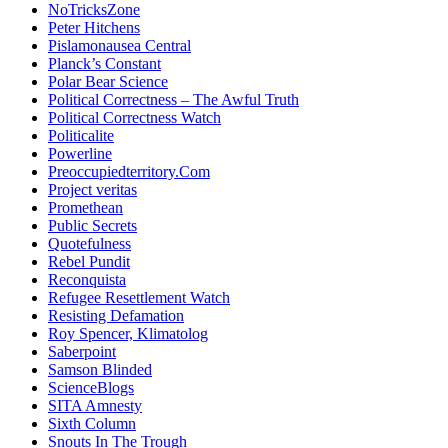
NoTricksZone
Peter Hitchens
Pislamonausea Central
Planck’s Constant
Polar Bear Science
Political Correctness – The Awful Truth
Political Correctness Watch
Politicalite
Powerline
Preoccupiedterritory.Com
Project veritas
Promethean
Public Secrets
Quotefulness
Rebel Pundit
Reconquista
Refugee Resettlement Watch
Resisting Defamation
Roy Spencer, Klimatolog
Saberpoint
Samson Blinded
ScienceBlogs
SITA Amnesty
Sixth Column
Snouts In The Trough