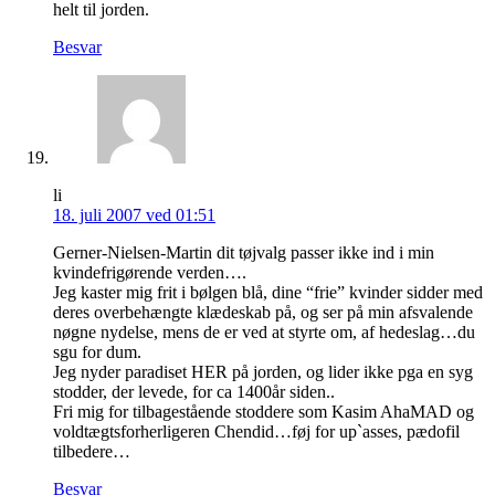
helt til jorden.
Besvar
li
18. juli 2007 ved 01:51
Gerner-Nielsen-Martin dit tøjvalg passer ikke ind i min
kvindefrigørende verden….
Jeg kaster mig frit i bølgen blå, dine “frie” kvinder sidder med
deres overbehængte klædeskab på, og ser på min afsvalende
nøgne nydelse, mens de er ved at styrte om, af hedeslag…du
sgu for dum.
Jeg nyder paradiset HER på jorden, og lider ikke pga en syg
stodder, der levede, for ca 1400år siden..
Fri mig for tilbagestående stoddere som Kasim AhaMAD og
voldtægtsforherligeren Chendid…føj for up`asses, pædofil
tilbedere…
Besvar