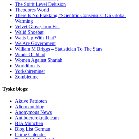
The Spirit Level Delusion
Theodores World
There Is No Frakking “Scientific Consensus” On Global
Warming
Velvet Glove, Iron Fist
Walid Shoebat
Watts Up With That?
We Are Government
William M Briggs – Statistician To The Stars
Winds Of Jihad
Women Against Shariah
Worldthreats
Yorkshireminer
Zombietime
Tyske blogs:
Aktive Patrioten
Altermannblog
Anonymous News
Antibuererokratieteam
BIA München
Blog List German
Crime Calender