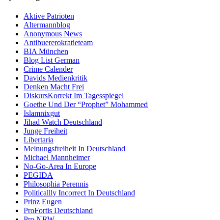
Aktive Patrioten
Altermannblog
Anonymous News
Antibuererokratieteam
BIA München
Blog List German
Crime Calender
Davids Medienkritik
Denken Macht Frei
DiskursKorrekt Im Tagesspiegel
Goethe Und Der “Prophet” Mohammed
Islamnixgut
Jihad Watch Deutschland
Junge Freiheit
Libertaria
Meinungsfreiheit In Deutschland
Michael Mannheimer
No-Go-Area In Europe
PEGIDA
Philosophia Perennis
Politicallly Incorrect In Deutschland
Prinz Eugen
ProFortis Deutschland
Pro NRW