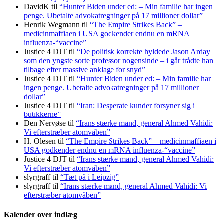
DavidK
til
“Hunter Biden under ed: – Min familie har ingen
penge. Ubetalte advokat­regninger på 17 millioner dollar”
Henrik Wegmann
til
“The Empire Strikes Back” –
medicinmaffiaen i USA godkender endnu en mRNA
influenza-“vaccine”
Justice 4 DJT
til
“De politisk korrekte hyldede Jason Arday
som den yngste sorte professor nogensinde – i går trådte han
tilbage efter massive anklage for snyd”
Justice 4 DJT
til
“Hunter Biden under ed: – Min familie har
ingen penge. Ubetalte advokat­regninger på 17 millioner
dollar”
Justice 4 DJT
til
“Iran: Desperate kunder forsyner sig i
butikkerne”
Den Nervøse
til
“Irans stærke mand, general Ahmed Vahidi:
Vi efterstræber atomvåben”
H. Olesen
til
“The Empire Strikes Back” – medicinmaffiaen i
USA godkender endnu en mRNA influenza-“vaccine”
Justice 4 DJT
til
“Irans stærke mand, general Ahmed Vahidi:
Vi efterstræber atomvåben”
slyrgraff
til
“Tæt på i Leipzig”
slyrgraff
til
“Irans stærke mand, general Ahmed Vahidi: Vi
efterstræber atomvåben”
Kalender over indlæg