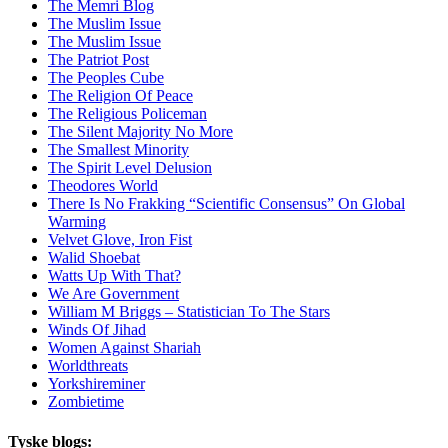
The Memri Blog
The Muslim Issue
The Muslim Issue
The Patriot Post
The Peoples Cube
The Religion Of Peace
The Religious Policeman
The Silent Majority No More
The Smallest Minority
The Spirit Level Delusion
Theodores World
There Is No Frakking “Scientific Consensus” On Global
Warming
Velvet Glove, Iron Fist
Walid Shoebat
Watts Up With That?
We Are Government
William M Briggs – Statistician To The Stars
Winds Of Jihad
Women Against Shariah
Worldthreats
Yorkshireminer
Zombietime
Tyske blogs: