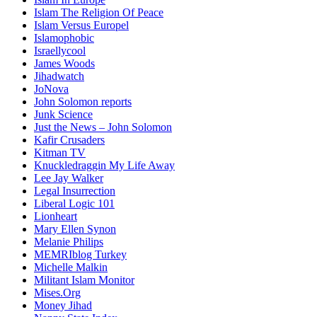
Islam The Religion Of Peace
Islam Versus Europe
l
Islamophobic
Israellycool
James Woods
Jihadwatch
JoNova
John Solomon reports
Junk Science
Just the News – John Solomon
Kafir Crusaders
Kitman TV
Knuckledraggin My Life Away
Lee Jay Walker
Legal Insurrection
Liberal Logic 101
Lionheart
Mary Ellen Synon
Melanie Philips
MEMRIblog Turkey
Michelle Malkin
Militant Islam Monitor
Mises.Org
Money Jihad