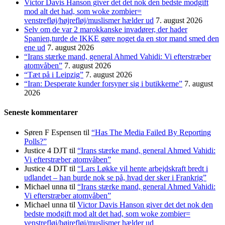
Victor Davis Hanson giver det det nok den bedste modgift
mod alt det had, som woke zombier=
venstrefløj/højrefløj/muslismer hælder ud
7. august 2026
Selv om de var 2 marokkanske invadører, der hader
Spanien,turde de IKKE gøre noget da en stor mand smed den
ene ud
7. august 2026
“Irans stærke mand, general Ahmed Vahidi: Vi efterstræber
atomvåben”
7. august 2026
“Tæt på i Leipzig”
7. august 2026
“Iran: Desperate kunder forsyner sig i butikkerne”
7. august
2026
Seneste kommentarer
Søren F Espensen
til
“Has The Media Failed By Reporting
Polls?”
Justice 4 DJT
til
“Irans stærke mand, general Ahmed Vahidi:
Vi efterstræber atomvåben”
Justice 4 DJT
til
“Lars Løkke vil hente arbejdskraft bredt i
udlandet – han burde nok se på, hvad der sker i Frankrig”
Michael unna
til
“Irans stærke mand, general Ahmed Vahidi:
Vi efterstræber atomvåben”
Michael unna
til
Victor Davis Hanson giver det det nok den
bedste modgift mod alt det had, som woke zombier=
venstrefløj/højrefløj/muslismer hælder ud