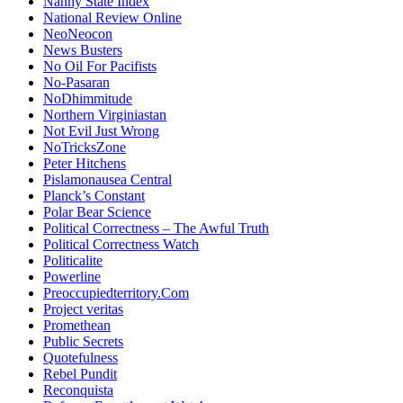
Nanny State Index
National Review Online
NeoNeocon
News Busters
No Oil For Pacifists
No-Pasaran
NoDhimmitude
Northern Virginiastan
Not Evil Just Wrong
NoTricksZone
Peter Hitchens
Pislamonausea Central
Planck’s Constant
Polar Bear Science
Political Correctness – The Awful Truth
Political Correctness Watch
Politicalite
Powerline
Preoccupiedterritory.Com
Project veritas
Promethean
Public Secrets
Quotefulness
Rebel Pundit
Reconquista