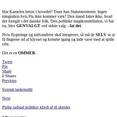
Har Kamelen beton i hovedet? Truer han Statsministeren: Ingen
integration hvis Pia ikke kommer væk? Den mand fatter ikke, hvad
der foregår i det danske folk. Den politiske magtkonstellation, vi har
nu, blev
GENVALGT
ved sidste valg –
fat det
.
Hvis flygtninge og indvandrere skal integreres, så må de
SELV
se at
få fingrene ud af klysset og komme igang og lade være med at spille
ofre.
Det er en
OMMER
.
Tweet
Pin
Share
0
Shares
Previous
Svensk tankepoliti
Next
Pinlig radigal politiker klædt af til skindet