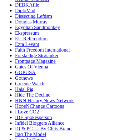
DEBKAfile
DiploMad
Dissecting Leftism
Douglas Murray
Egyptian Sandmonkey
Ekspressum
EU Referendum
Ezra Levant
Faith Freedom International
Forskellige Strøtanker
Frontpage Magazine
Gates Of Vienna
GOPUSA
Gotnews
Greenie Watch
Halal Pig
Hide The Decline
HNN History News Network
HopeNChange Cartoons
I Love CO2
IDF Spokesperson
Infidel Bloggers Alliance
IQ & PC — By Chris Brand
Iraq The Model
Islam In Europe