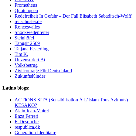
Prometheus
Quotenqeen
Redefreiheit In Gefahr – Der Fall Elisabeth Sabaditsch-Wolff
reitschuster.de
Roncesvalles
Shockwellenreiter
Steinhöfel
Tangsir 2569
Tatjana Festerling
Tim K.
Unzensuriert.At
Volksbetrug
Zivilcourage Für Deutschland
ZukunftsKinder
Latino blogs:
ACTIONS SITA (Sensibilisation À L’Islam Tous Azimuts)
KESAKO?
Alain Jean-Mairet
Enza Ferreri
F. Desouche
respublica,dk
Generation Identitaire