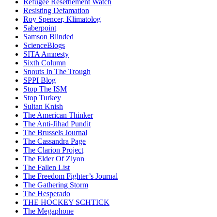
Refugee Resettlement Watch
Resisting Defamation
Roy Spencer, Klimatolog
Saberpoint
Samson Blinded
ScienceBlogs
SITA Amnesty
Sixth Column
Snouts In The Trough
SPPI Blog
Stop The ISM
Stop Turkey
Sultan Knish
The American Thinker
The Anti-Jihad Pundit
The Brussels Journal
The Cassandra Page
The Clarion Project
The Elder Of Ziyon
The Fallen List
The Freedom Fighter’s Journal
The Gathering Storm
The Hesperado
THE HOCKEY SCHTICK
The Megaphone