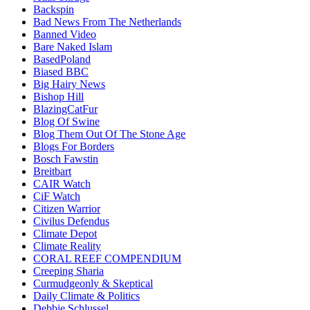
Backspin
Bad News From The Netherlands
Banned Video
Bare Naked Islam
BasedPoland
Biased BBC
Big Hairy News
Bishop Hill
BlazingCatFur
Blog Of Swine
Blog Them Out Of The Stone Age
Blogs For Borders
Bosch Fawstin
Breitbart
CAIR Watch
CiF Watch
Citizen Warrior
Civilus Defendus
Climate Depot
Climate Reality
CORAL REEF COMPENDIUM
Creeping Sharia
Curmudgeonly & Skeptical
Daily Climate & Politics
Debbie Schlussel