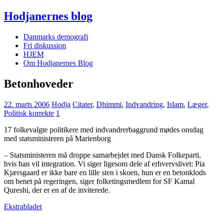
Hodjanernes blog
Danmarks demografi
Fri diskussion
HJEM
Om Hodjanernes Blog
Betonhoveder
22. marts 2006
Hodja
Citater
,
Dhimmi
,
Indvandring
,
Islam
,
Læger
,
Politisk korrekte
1
17 folkevalgte politikere med indvandrerbaggrund mødes onsdag
med statsministeren på Marienborg
– Statsministeren må droppe samarbejdet med Dansk Folkeparti,
hvis han vil integration. Vi siger ligesom dele af erhvervslivet: Pia
Kjærsgaard er ikke bare en lille sten i skoen, hun er en betonklods
om benet på regeringen, siger folketingsmedlem for SF Kamal
Qureshi, der er en af de inviterede.
Ekstrabladet