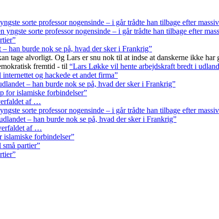
ngste sorte professor nogensinde – i går trådte han tilbage efter massi
 yngste sorte professor nogensinde – i går trådte han tilbage efter mas
rtier”
t – han burde nok se på, hvad der sker i Frankrig”
ge alvorligt. Og Lars er snu nok til at indse at danskerne ikke har gjor
emokratisk fremtid -
til
“Lars Løkke vil hente arbejdskraft bredt i udlan
l internettet og hackede et andet firma”
 udlandet – han burde nok se på, hvad der sker i Frankrig”
p for islamiske forbindelser”
erfaldet af …
ngste sorte professor nogensinde – i går trådte han tilbage efter massi
 udlandet – han burde nok se på, hvad der sker i Frankrig”
erfaldet af …
r islamiske forbindelser”
l små partier”
rtier”