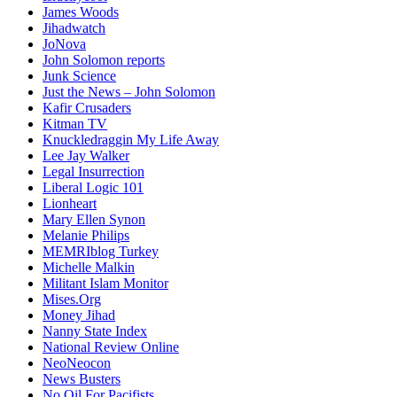
James Woods
Jihadwatch
JoNova
John Solomon reports
Junk Science
Just the News – John Solomon
Kafir Crusaders
Kitman TV
Knuckledraggin My Life Away
Lee Jay Walker
Legal Insurrection
Liberal Logic 101
Lionheart
Mary Ellen Synon
Melanie Philips
MEMRIblog Turkey
Michelle Malkin
Militant Islam Monitor
Mises.Org
Money Jihad
Nanny State Index
National Review Online
NeoNeocon
News Busters
No Oil For Pacifists