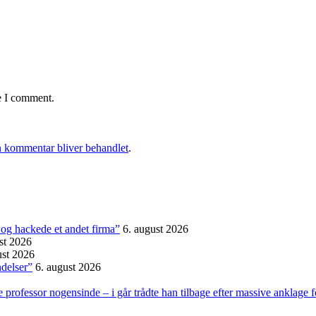
e I comment.
 kommentar bliver behandlet
.
et og hackede et andet firma”
6. august 2026
st 2026
ust 2026
ndelser”
6. august 2026
professor nogensinde – i går trådte han tilbage efter massive anklage 