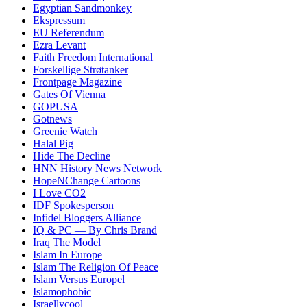
Egyptian Sandmonkey
Ekspressum
EU Referendum
Ezra Levant
Faith Freedom International
Forskellige Strøtanker
Frontpage Magazine
Gates Of Vienna
GOPUSA
Gotnews
Greenie Watch
Halal Pig
Hide The Decline
HNN History News Network
HopeNChange Cartoons
I Love CO2
IDF Spokesperson
Infidel Bloggers Alliance
IQ & PC — By Chris Brand
Iraq The Model
Islam In Europe
Islam The Religion Of Peace
Islam Versus Europe
l
Islamophobic
Israellycool