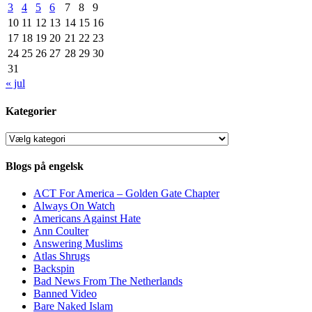
3
4
5
6
7
8
9
10
11
12
13
14
15
16
17
18
19
20
21
22
23
24
25
26
27
28
29
30
31
« jul
Kategorier
Kategorier
Blogs på engelsk
ACT For America – Golden Gate Chapter
Always On Watch
Americans Against Hate
Ann Coulter
Answering Muslims
Atlas Shrugs
Backspin
Bad News From The Netherlands
Banned Video
Bare Naked Islam