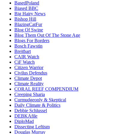
BasedPoland
Biased BBC
Big Hairy News
Bishop Hill
BlazingCatFur
Blog Of Swine
Blog Them Out Of The Stone Age
Blogs For Borders
Bosch Fawstin
Breitbart
CAIR Watch
CiF Watch
Citizen Warrior
Civilus Defendus
Climate Depot
Climate Reality
CORAL REEF COMPENDIUM
Creeping Sharia
Curmudgeonly & Skeptical
Daily Climate & Politics
Debbie Schlussel
DEBKAfile
DiploMad
Dissecting Leftism
Douglas Murray