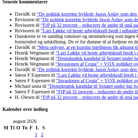
Seneste kommentarer
DavidK
til
“De politisk korrekte hyldede Jason Arday som den y
Revisoren
til
“De politisk korrekte hyldede Jason Arday som den
Revisoren
til
“FrP på 32 procent – reducerer de andre til små pa
Revisoren
til
“Lars Løkke vil hente arbejdskraft bredt i udlande
Danskerne er en samling vatnisser og stemmekvæg som ingen kan ta
formynderi og udskiftning. De er for dumme til at fortjene en d
DavidK
til
“Meta oplyser, at en kunstig intelligens fik adgang ti
Henrik Wegmann
til
“Lars Løkke vil hente arbejdskraft bredt i
Henrik Wegmann
til
“Demokratisk kandidat til Senatet under lu
Henrik Wegmann
til
“Invasionen af Ceuta” + VOX politiker ov
DavidK
til
“De politisk korrekte hyldede Jason Arday som den y
Søren F Espensen
til
“Lars Løkke vil hente arbejdskraft bredt i
Søren F Espensen
til
“Invasionen af Ceuta” + VOX politiker ov
Michael unna
til
“Demokratisk kandidat til Senatet under lup fo
Søren F Espensen
til
“FrP på 32 procent – reducerer de andre ti
H. Olesen
til
“FrP på 32 procent – reducerer de andre til små pa
Kalender over indlæg
august 2026
M
Ti
O
To
F
L
S
1
2