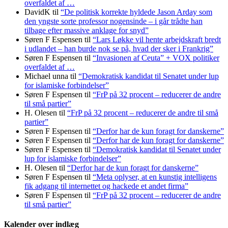
overfaldet af …
DavidK
til
“De politisk korrekte hyldede Jason Arday som
den yngste sorte professor nogensinde – i går trådte han
tilbage efter massive anklage for snyd”
Søren F Espensen
til
“Lars Løkke vil hente arbejdskraft bredt
i udlandet – han burde nok se på, hvad der sker i Frankrig”
Søren F Espensen
til
“Invasionen af Ceuta” + VOX politiker
overfaldet af …
Michael unna
til
“Demokratisk kandidat til Senatet under lup
for islamiske forbindelser”
Søren F Espensen
til
“FrP på 32 procent – reducerer de andre
til små partier”
H. Olesen
til
“FrP på 32 procent – reducerer de andre til små
partier”
Søren F Espensen
til
“Derfor har de kun foragt for danskerne”
Søren F Espensen
til
“Derfor har de kun foragt for danskerne”
Søren F Espensen
til
“Demokratisk kandidat til Senatet under
lup for islamiske forbindelser”
H. Olesen
til
“Derfor har de kun foragt for danskerne”
Søren F Espensen
til
“Meta oplyser, at en kunstig intelligens
fik adgang til internettet og hackede et andet firma”
Søren F Espensen
til
“FrP på 32 procent – reducerer de andre
til små partier”
Kalender over indlæg