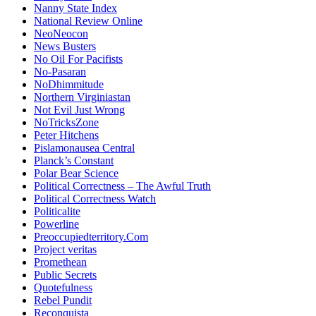
Nanny State Index
National Review Online
NeoNeocon
News Busters
No Oil For Pacifists
No-Pasaran
NoDhimmitude
Northern Virginiastan
Not Evil Just Wrong
NoTricksZone
Peter Hitchens
Pislamonausea Central
Planck’s Constant
Polar Bear Science
Political Correctness – The Awful Truth
Political Correctness Watch
Politicalite
Powerline
Preoccupiedterritory.Com
Project veritas
Promethean
Public Secrets
Quotefulness
Rebel Pundit
Reconquista