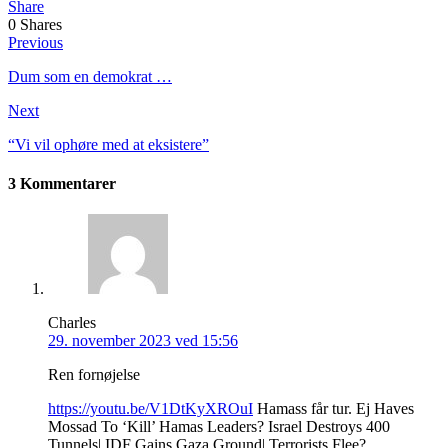
Share
0
Shares
Previous
Dum som en demokrat …
Next
“Vi vil ophøre med at eksistere”
3 Kommentarer
Charles
29. november 2023 ved 15:56
Ren fornøjelse
https://youtu.be/V1DtKyXROuI
Hamass får tur. Ej Haves
Mossad To ‘Kill’ Hamas Leaders? Israel Destroys 400
Tunnels| IDF Gains Gaza Ground| Terrorists Flee?