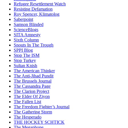
Refugee Resettlement Watch
Resisting Defamation
Roy Spencer, Klimatolog
Saberpoint
Samson Blinded
ScienceBlogs
SITA Amnesty
Sixth Column
Snouts In The Trough
SPPI Blog
Stop The ISM
Stop Turkey
Sultan Knish
The American Thinker
The Anti-Jihad Pundit
The Brussels Journal
The Cassandra Page
The Clarion Project
The Elder Of Ziyon
The Fallen List
The Freedom Fighter’s Journal
The Gathering Storm
The Hesperado
THE HOCKEY SCHTICK
The Megaphone