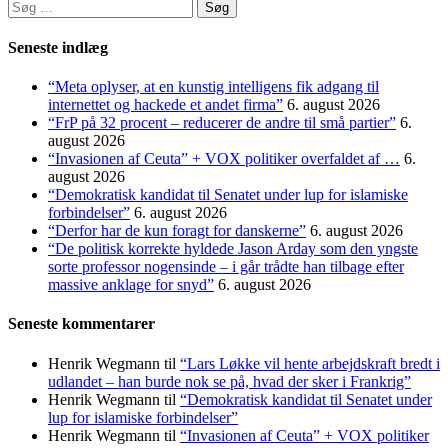
Søg
efter:
Seneste indlæg
“Meta oplyser, at en kunstig intelligens fik adgang til
internettet og hackede et andet firma”
6. august 2026
“FrP på 32 procent – reducerer de andre til små partier”
6.
august 2026
“Invasionen af Ceuta” + VOX politiker overfaldet af …
6.
august 2026
“Demokratisk kandidat til Senatet under lup for islamiske
forbindelser”
6. august 2026
“Derfor har de kun foragt for danskerne”
6. august 2026
“De politisk korrekte hyldede Jason Arday som den yngste
sorte professor nogensinde – i går trådte han tilbage efter
massive anklage for snyd”
6. august 2026
Seneste kommentarer
Henrik Wegmann
til
“Lars Løkke vil hente arbejdskraft bredt i
udlandet – han burde nok se på, hvad der sker i Frankrig”
Henrik Wegmann
til
“Demokratisk kandidat til Senatet under
lup for islamiske forbindelser”
Henrik Wegmann
til
“Invasionen af Ceuta” + VOX politiker