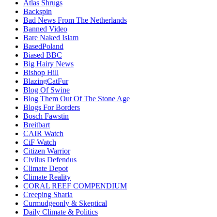
Atlas Shrugs
Backspin
Bad News From The Netherlands
Banned Video
Bare Naked Islam
BasedPoland
Biased BBC
Big Hairy News
Bishop Hill
BlazingCatFur
Blog Of Swine
Blog Them Out Of The Stone Age
Blogs For Borders
Bosch Fawstin
Breitbart
CAIR Watch
CiF Watch
Citizen Warrior
Civilus Defendus
Climate Depot
Climate Reality
CORAL REEF COMPENDIUM
Creeping Sharia
Curmudgeonly & Skeptical
Daily Climate & Politics