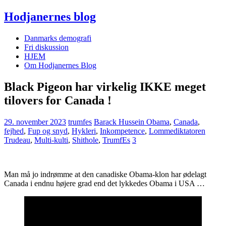
Hodjanernes blog
Danmarks demografi
Fri diskussion
HJEM
Om Hodjanernes Blog
Black Pigeon har virkelig IKKE meget
tilovers for Canada !
29. november 2023
trumfes
Barack Hussein Obama
,
Canada
,
fejhed
,
Fup og snyd
,
Hykleri
,
Inkompetence
,
Lommediktatoren
Trudeau
,
Multi-kulti
,
Shithole
,
TrumfEs
3
Man må jo indrømme at den canadiske Obama-klon har ødelagt
Canada i endnu højere grad end det lykkedes Obama i USA …