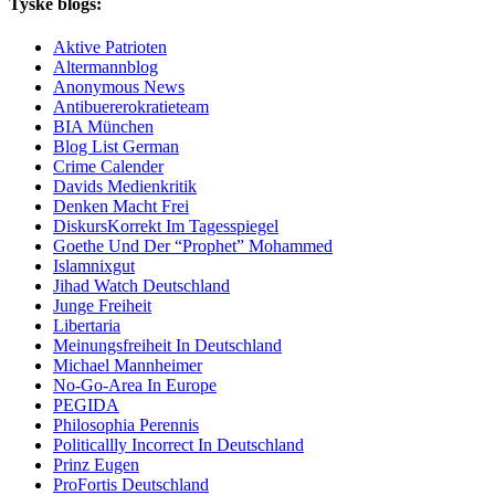
Tyske blogs:
Aktive Patrioten
Altermannblog
Anonymous News
Antibuererokratieteam
BIA München
Blog List German
Crime Calender
Davids Medienkritik
Denken Macht Frei
DiskursKorrekt Im Tagesspiegel
Goethe Und Der “Prophet” Mohammed
Islamnixgut
Jihad Watch Deutschland
Junge Freiheit
Libertaria
Meinungsfreiheit In Deutschland
Michael Mannheimer
No-Go-Area In Europe
PEGIDA
Philosophia Perennis
Politicallly Incorrect In Deutschland
Prinz Eugen
ProFortis Deutschland