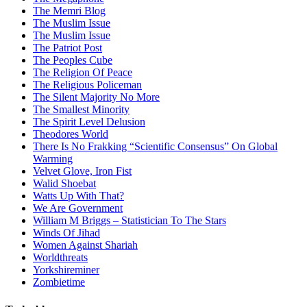
The Memri Blog
The Muslim Issue
The Muslim Issue
The Patriot Post
The Peoples Cube
The Religion Of Peace
The Religious Policeman
The Silent Majority No More
The Smallest Minority
The Spirit Level Delusion
Theodores World
There Is No Frakking “Scientific Consensus” On Global
Warming
Velvet Glove, Iron Fist
Walid Shoebat
Watts Up With That?
We Are Government
William M Briggs – Statistician To The Stars
Winds Of Jihad
Women Against Shariah
Worldthreats
Yorkshireminer
Zombietime