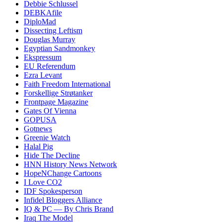
Debbie Schlussel
DEBKAfile
DiploMad
Dissecting Leftism
Douglas Murray
Egyptian Sandmonkey
Ekspressum
EU Referendum
Ezra Levant
Faith Freedom International
Forskellige Strøtanker
Frontpage Magazine
Gates Of Vienna
GOPUSA
Gotnews
Greenie Watch
Halal Pig
Hide The Decline
HNN History News Network
HopeNChange Cartoons
I Love CO2
IDF Spokesperson
Infidel Bloggers Alliance
IQ & PC — By Chris Brand
Iraq The Model