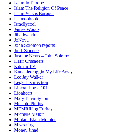
Islam In Europe
Islam The Religion Of Peace
Islam Versus Europe
l
Islamophobic
Israellycool
James Woods
Jihadwatch
JoNova
John Solomon reports
Junk Science
Just the News – John Solomon
Kafir Crusaders
Kitman TV
Knuckledraggin My Life Away
Lee Jay Walker
Legal Insurrection
Liberal Logic 101
Lionheart
Mary Ellen Synon
Melanie Philips
MEMRIblog Turkey
Michelle Malkin
Militant Islam Monitor
Mises.Org
Money Jihad