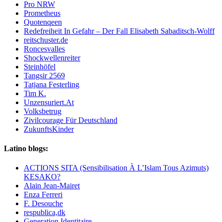
Pro NRW
Prometheus
Quotenqeen
Redefreiheit In Gefahr – Der Fall Elisabeth Sabaditsch-Wolff
reitschuster.de
Roncesvalles
Shockwellenreiter
Steinhöfel
Tangsir 2569
Tatjana Festerling
Tim K.
Unzensuriert.At
Volksbetrug
Zivilcourage Für Deutschland
ZukunftsKinder
Latino blogs:
ACTIONS SITA (Sensibilisation À L’Islam Tous Azimuts)
KESAKO?
Alain Jean-Mairet
Enza Ferreri
F. Desouche
respublica,dk
Generation Identitaire