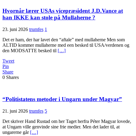
Hvornår lærer USAs vicepræsident J.D.Vance at
han IKKE kan stole på Mullaherne ?
23. juni 2026
trumfes
1
Det er ham, der har lavet den “aftale” med mullaherne Men som
ALTID kommer mullaherne med een besked til USA/verdenen og
den MODSATTE besked til
[…]
Tweet
Pin
Share
0
Shares
“Politistatens metoder i Ungarn under Magyar”
21. juni 2026
trumfes
5
Det skriver Hand Rustad om her Taget herfra Péter Magyar lovede,
at Ungarn ville genvinde sine frie medier. Men det lader til, at
ungarerne går
[…]