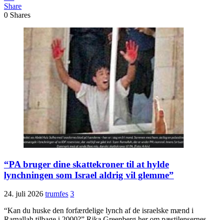
Share
0
Shares
“PA bruger dine skattekroner til at hylde
lynchningen som Israel aldrig vil glemme”
24. juli 2026
trumfes
3
“Kan du huske den forfærdelige lynch af de israelske mænd i
Ramallah tilbage i 2000?” Rika Greenberg her om pæstilensernes