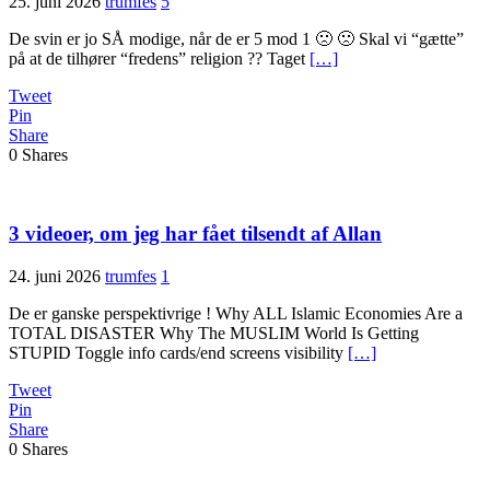
25. juni 2026
trumfes
5
De svin er jo SÅ modige, når de er 5 mod 1 🙁 🙁 Skal vi “gætte”
på at de tilhører “fredens” religion ?? Taget
[…]
Tweet
Pin
Share
0
Shares
3 videoer, om jeg har fået tilsendt af Allan
24. juni 2026
trumfes
1
De er ganske perspektivrige ! Why ALL Islamic Economies Are a
TOTAL DISASTER Why The MUSLIM World Is Getting
STUPID Toggle info cards/end screens visibility
[…]
Tweet
Pin
Share
0
Shares