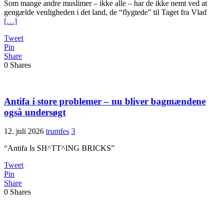
Som mange andre muslimer – ikke alle – har de ikke nemt ved at
gengælde venligheden i det land, de “flygtede” til Taget fra Vlad
[…]
Tweet
Pin
Share
0
Shares
Antifa i store problemer – nu bliver bagmændene
også undersøgt
12. juli 2026
trumfes
3
“Antifa Is SH^TT^ING BRICKS”
Tweet
Pin
Share
0
Shares