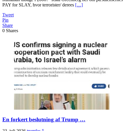
PAY for SLAY, hvor terrorister/ derees
[…]
Tweet
Pin
Share
0
Shares
En forkert beslutning af Trump …
23. juli 2026
trumfes
5