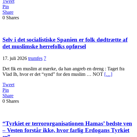
Tweet
Pin
Share
0
Shares
Selv i det socialistiske Spanien er folk dødtrætte af
det muslimske herrefolks opførsel
17. juli 2026
trumfes
7
Det fik en muslim at mærke, da han angreb en dreng : Taget fra
Vlad Ih, hvor er det “synd” for den muslim … NOT
[…]
Tweet
Pin
Share
0
Shares
“Tyrkiet er terrororganisationen Hamas’ bedste ven
– Vesten forstår ikke, hvor farlig Erdogans Tyrkiet
er”