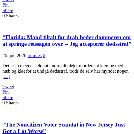
Pin
Share
0
Shares
“Florida: Mand tiltalt for drab beder dommeren om
at springe rets­sagen over. – Jeg accepterer dødsstraf”
26. juli 2026
trumfes
6
Det er jo meget sjældent : normalt plejer mordere at kæmpe med
næb og kløt for at undgå dødsstraf, trods de selv har myrtdet nogen
[…]
Tweet
Pin
Share
0
Shares
“The Noncitizen Voter Scandal in New Jersey Just
Got a Lot Worse”