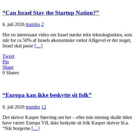
“Can Israel Stay the Startup Nation?”
6. juli 2026
trumfes
2
Her en interessant video om Israel stærke tekn teknologisektor, som
står for ca 50% af Israels økonomiske vækst Alligevel er der noget,
Israel skal passe
[…]
Tweet
Pin
Share
0
Shares
“Europa kan ikke beskytte sit folk”
6. juli 2026
trumfes
12
Det skriver Kasper Støvring om her – efter min mening skulle titlen
have været: Europa VIL ikke beskytte sit folk Kasper skriver bl.a.
“Når borgerne
[…]