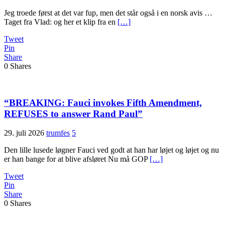
Jeg troede først at det var fup, men det står også i en norsk avis …
Taget fra Vlad: og her et klip fra en
[…]
Tweet
Pin
Share
0
Shares
“BREAKING: Fauci invokes Fifth Amendment,
REFUSES to answer Rand Paul”
29. juli 2026
trumfes
5
Den lille lusede løgner Fauci ved godt at han har løjet og løjet og nu
er han bange for at blive afsløret Nu må GOP
[…]
Tweet
Pin
Share
0
Shares