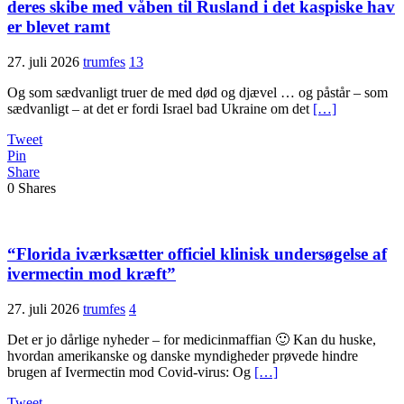
deres skibe med våben til Rusland i det kaspiske hav
er blevet ramt
27. juli 2026
trumfes
13
Og som sædvanligt truer de med død og djævel … og påstår – som
sædvanligt – at det er fordi Israel bad Ukraine om det
[…]
Tweet
Pin
Share
0
Shares
“Florida iværksætter officiel klinisk under­søgelse af
ivermectin mod kræft”
27. juli 2026
trumfes
4
Det er jo dårlige nyheder – for medicinmaffian 🙂 Kan du huske,
hvordan amerikanske og danske myndigheder prøvede hindre
brugen af Ivermectin mod Covid-virus: Og
[…]
Tweet