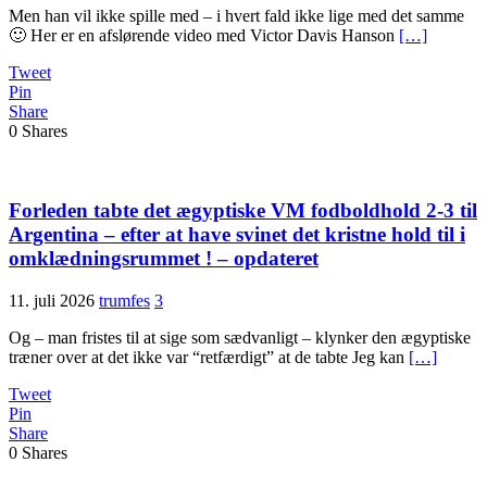
Men han vil ikke spille med – i hvert fald ikke lige med det samme
🙂 Her er en afslørende video med Victor Davis Hanson
[…]
Tweet
Pin
Share
0
Shares
Forleden tabte det ægyptiske VM fodboldhold 2-3 til
Argentina – efter at have svinet det kristne hold til i
omklædningsrummet ! – opdateret
11. juli 2026
trumfes
3
Og – man fristes til at sige som sædvanligt – klynker den ægyptiske
træner over at det ikke var “retfærdigt” at de tabte Jeg kan
[…]
Tweet
Pin
Share
0
Shares