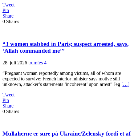
Tweet
Pin
Share
0
Shares
“3 women stabbed in Paris; suspect arrested, says,
‘Allah commanded me’”
28. juli 2026
trumfes
4
“Pregnant woman reportedly among victims, all of whom are
expected to survive; French interior minister says motive still
unknown, attacker’s statements ‘incoherent’ upon arrest” Jeg
[…]
Tweet
Pin
Share
0
Shares
Mullaherne er sure på Ukraine/Zelensky fordi et af