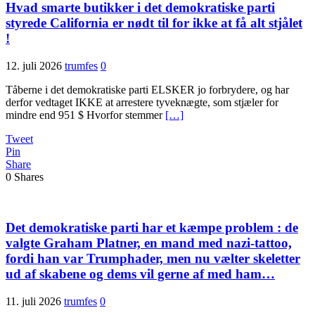
Hvad smarte butikker i det demokratiske parti
styrede California er nødt til for ikke at få alt stjålet
!
12. juli 2026
trumfes
0
Tåberne i det demokratiske parti ELSKER jo forbrydere, og har
derfor vedtaget IKKE at arrestere tyveknægte, som stjæler for
mindre end 951 $ Hvorfor stemmer
[…]
Tweet
Pin
Share
0
Shares
Det demokratiske parti har et kæmpe problem : de
valgte Graham Platner, en mand med nazi-tattoo,
fordi han var Trumphader, men nu vælter skeletter
ud af skabene og dems vil gerne af med ham…
11. juli 2026
trumfes
0