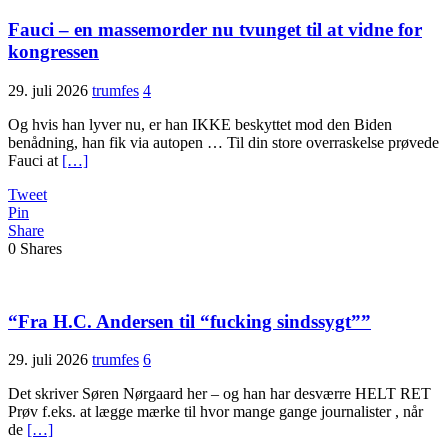
Fauci – en massemorder nu tvunget til at vidne for
kongressen
29. juli 2026
trumfes
4
Og hvis han lyver nu, er han IKKE beskyttet mod den Biden
benådning, han fik via autopen … Til din store overraskelse prøvede
Fauci at
[…]
Tweet
Pin
Share
0
Shares
“Fra H.C. Andersen til “fucking sindssygt””
29. juli 2026
trumfes
6
Det skriver Søren Nørgaard her – og han har desværre HELT RET
Prøv f.eks. at lægge mærke til hvor mange gange journalister , når
de
[…]