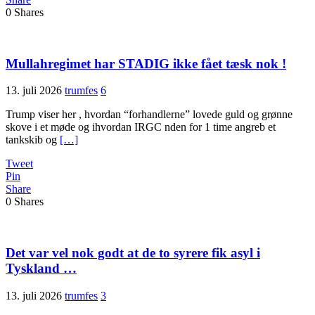
0
Shares
Mullahregimet har STADIG ikke fået tæsk nok !
13. juli 2026
trumfes
6
Trump viser her , hvordan “forhandlerne” lovede guld og grønne
skove i et møde og ihvordan IRGC nden for 1 time angreb et
tankskib og
[…]
Tweet
Pin
Share
0
Shares
Det var vel nok godt at de to syrere fik asyl i
Tyskland …
13. juli 2026
trumfes
3