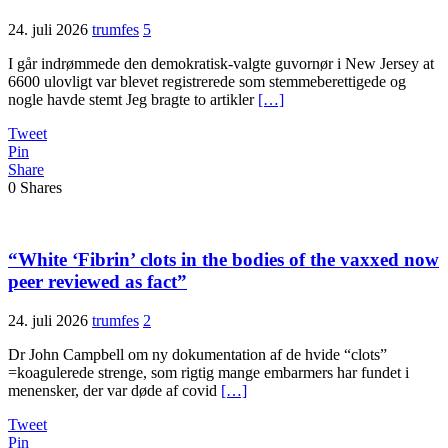
24. juli 2026
trumfes
5
I går indrømmede den demokratisk-valgte guvornør i New Jersey at
6600 ulovligt var blevet registrerede som stemmeberettigede og
nogle havde stemt Jeg bragte to artikler
[…]
Tweet
Pin
Share
0
Shares
“White ‘Fibrin’ clots in the bodies of the vaxxed now
peer reviewed as fact”
24. juli 2026
trumfes
2
Dr John Campbell om ny dokumentation af de hvide “clots”
=koagulerede strenge, som rigtig mange embarmers har fundet i
menensker, der var døde af covid
[…]
Tweet
Pin