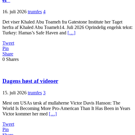
16. juli 2026
trumfes
4
Det viser Khaled Abu Toameh fra Gatestone Institute her Taget
herfra af Khaled Abu Toameh14. Juli 2026 Oprindelig engelsk tekst:
Turkey: Hamas’s Safe Haven and
[…]
Tweet
Pin
Share
0
Shares
Dagens høst af videoer
15. juli 2026
trumfes
3
Mest om USAs tæsk af mullaherne Victor Davis Hanson: The
World Is Becoming More Pro-American Than It Has Been in Years
Victor kommer her med
[…]
Tweet
Pin
Share