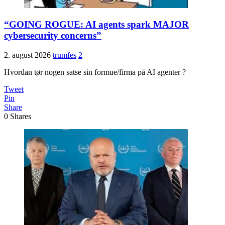
“GOING ROGUE: AI agents spark MAJOR
cybersecurity concerns”
2. august 2026
trumfes
2
Hvordan tør nogen satse sin formue/firma på AI agenter ?
Tweet
Pin
Share
0
Shares