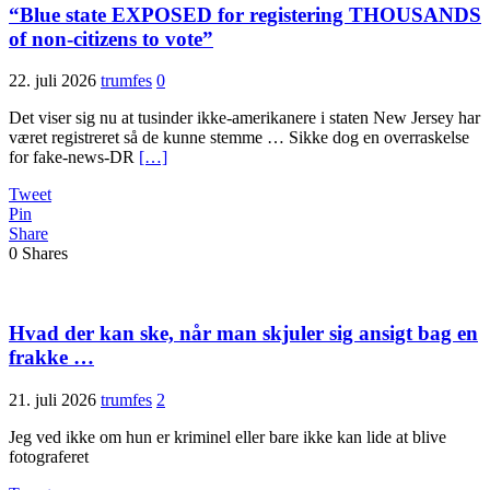
“Blue state EXPOSED for registering THOUSANDS
of non-citizens to vote”
22. juli 2026
trumfes
0
Det viser sig nu at tusinder ikke-amerikanere i staten New Jersey har
været registreret så de kunne stemme … Sikke dog en overraskelse
for fake-news-DR
[…]
Tweet
Pin
Share
0
Shares
Hvad der kan ske, når man skjuler sig ansigt bag en
frakke …
21. juli 2026
trumfes
2
Jeg ved ikke om hun er kriminel eller bare ikke kan lide at blive
fotograferet