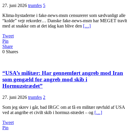
27. juni 2026
trumfes
5
Klima-hystaderne i fake-news-msm censurerer som sædvanligt alle
“kolde” vejr rekorder… Danske fake-news-msm har MEGET travlt
med at snakke om at det idag kan blive den
[…]
Tweet
Pin
Share
0
Shares
“USA’s militær: Har gennemført angreb mod Iran
som gengæld for angreb mod skib i
Hormuzstrædet”
27. juni 2026
trumfes
2
Som jeg skrev i går, bad IRGC om at få en militær røvfuld af USA
ved at angribe et civilt skib i hormuz-strædet – og
[…]
Tweet
Pin