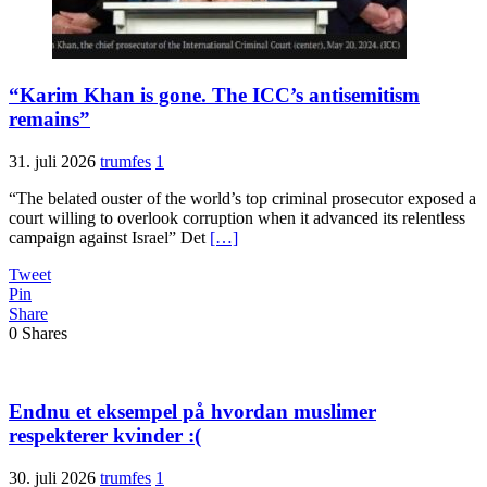
“Karim Khan is gone. The ICC’s antisemitism
remains”
31. juli 2026
trumfes
1
“The belated ouster of the world’s top criminal prosecutor exposed a
court willing to overlook corruption when it advanced its relentless
campaign against Israel” Det
[…]
Tweet
Pin
Share
0
Shares
Endnu et eksempel på hvordan muslimer
respekterer kvinder :(
30. juli 2026
trumfes
1