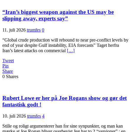
“Iran’s biggest weapon against the US may be
slipping away, experts say”
11. juli 2026
trumfes
0
“Global crude production will rebound to near pre-conflict levels by
end of year despite Gulf instability, EIA forecasts” Taget herfra
Iran’s latest attacks on commercial
[…]
Tweet
Pin
Share
0
Shares
Rubert Lowe er her på Joe Rogans show og gør det
fantastisk godt !
10. juli 2026
trumfes
4
Stille og roligt argumenterer han for sine synpunkter, og man kan
mærke at Joe Rogan bliver overbevist Jeg har to 2 “versioner” : en