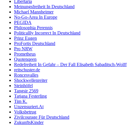
Libertaria
Meinungsfreiheit In Deutschland
Michael Mannheimer
No-Go-Area In Europe
PEGIDA
Philosophia Perennis
Politicallly Incorrect In Deutschland
Prinz Eugen
ProFortis Deutschland
Pro NRW
Prometheus
Quotenqeen
Redefreiheit In Gefahr – Der Fall Elisabeth Sabaditsch-Wolff
reitschuster.de
Roncesvalles
Shockwellenreiter
Steinhöfel
Tangsir 2569
Tatjana Festerling
Tim K.
Unzensuriert.At
Volksbetrug
Zivilcourage Für Deutschland
ZukunftsKinder