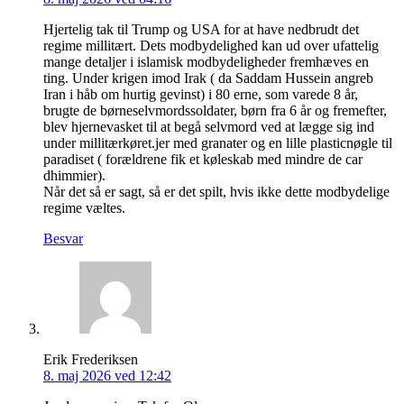
Hjertelig tak til Trump og USA for at have nedbrudt det
regime millitært. Dets modbydelighed kan ud over ufattelig
mange detaljer i islamisk modbydeligheder fremhæves en
ting. Under krigen imod Irak ( da Saddam Hussein angreb
Iran i håb om hurtig gevinst) i 80 erne, som varede 8 år,
brugte de børneselvmordssoldater, børn fra 6 år og fremefter,
blev hjernevasket til at begå selvmord ved at lægge sig ind
under millitærkøret.jer med granater og en lille plasticnøgle til
paradiset ( forældrene fik et køleskab med mindre de car
dhimmier).
Når det så er sagt, så er det spilt, hvis ikke dette modbydelige
regime væltes.
Besvar
Erik Frederiksen
8. maj 2026 ved 12:42