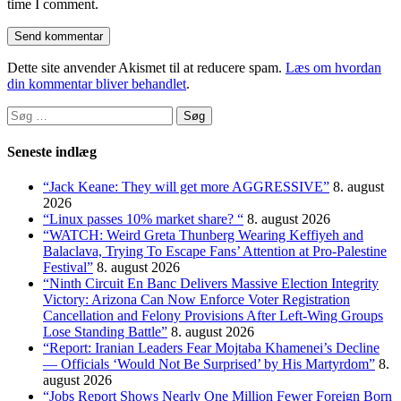
time I comment.
Dette site anvender Akismet til at reducere spam.
Læs om hvordan
din kommentar bliver behandlet
.
Søg
efter:
Seneste indlæg
“Jack Keane: They will get more AGGRESSIVE”
8. august
2026
“Linux passes 10% market share? “
8. august 2026
“WATCH: Weird Greta Thunberg Wearing Keffiyeh and
Balaclava, Trying To Escape Fans’ Attention at Pro-Palestine
Festival”
8. august 2026
“Ninth Circuit En Banc Delivers Massive Election Integrity
Victory: Arizona Can Now Enforce Voter Registration
Cancellation and Felony Provisions After Left-Wing Groups
Lose Standing Battle”
8. august 2026
“Report: Iranian Leaders Fear Mojtaba Khamenei’s Decline
— Officials ‘Would Not Be Surprised’ by His Martyrdom”
8.
august 2026
“Jobs Report Shows Nearly One Million Fewer Foreign Born