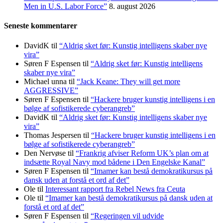
Men in U.S. Labor Force”
8. august 2026
Seneste kommentarer
DavidK
til
“Aldrig sket før: Kunstig intelligens skaber nye
vira”
Søren F Espensen
til
“Aldrig sket før: Kunstig intelligens
skaber nye vira”
Michael unna
til
“Jack Keane: They will get more
AGGRESSIVE”
Søren F Espensen
til
“Hackere bruger kunstig intelligens i en
bølge af sofistikerede cyberangreb”
DavidK
til
“Aldrig sket før: Kunstig intelligens skaber nye
vira”
Thomas Jespersen
til
“Hackere bruger kunstig intelligens i en
bølge af sofistikerede cyberangreb”
Den Nervøse
til
“Frankrig afviser Reform UK’s plan om at
indsætte Royal Navy mod bådene i Den Engelske Kanal”
Søren F Espensen
til
“Imamer kan bestå demokratikursus på
dansk uden at forstå et ord af det”
Ole
til
Interessant rapport fra Rebel News fra Ceuta
Ole
til
“Imamer kan bestå demokratikursus på dansk uden at
forstå et ord af det”
Søren F Espensen
til
“Regeringen vil udvide