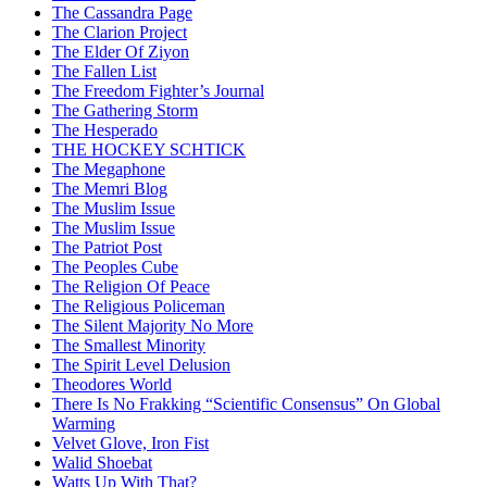
The Cassandra Page
The Clarion Project
The Elder Of Ziyon
The Fallen List
The Freedom Fighter’s Journal
The Gathering Storm
The Hesperado
THE HOCKEY SCHTICK
The Megaphone
The Memri Blog
The Muslim Issue
The Muslim Issue
The Patriot Post
The Peoples Cube
The Religion Of Peace
The Religious Policeman
The Silent Majority No More
The Smallest Minority
The Spirit Level Delusion
Theodores World
There Is No Frakking “Scientific Consensus” On Global
Warming
Velvet Glove, Iron Fist
Walid Shoebat
Watts Up With That?