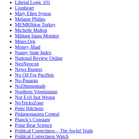
Liberal Logic 101
Lionheart
Mary Ellen Synon
Melanie Philips
MEMRIblog Turkey
Michelle Malkin
Militant Islam Monitor
Mises.Org
Money Jihad
Nanny State Index
National Review Online
NeoNeocon
News Busters
No Oil For Pacifists
No-Pasaran
NoDhimmitude
Northern Virginiastan
Not Evil Just Wrong
NoTricksZone
Peter Hitchens
Pislamonausea Central
Planck’s Constant
Polar Bear Science
Political Correctness – The Awful Truth
Political Correctness Watch