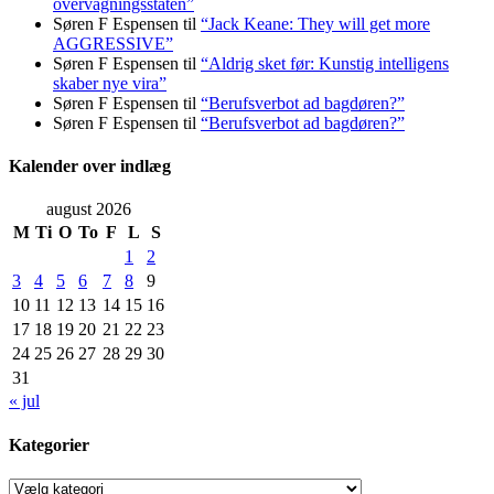
overvågningsstaten”
Søren F Espensen
til
“Jack Keane: They will get more
AGGRESSIVE”
Søren F Espensen
til
“Aldrig sket før: Kunstig intelligens
skaber nye vira”
Søren F Espensen
til
“Berufsverbot ad bagdøren?”
Søren F Espensen
til
“Berufsverbot ad bagdøren?”
Kalender over indlæg
august 2026
M
Ti
O
To
F
L
S
1
2
3
4
5
6
7
8
9
10
11
12
13
14
15
16
17
18
19
20
21
22
23
24
25
26
27
28
29
30
31
« jul
Kategorier
Kategorier