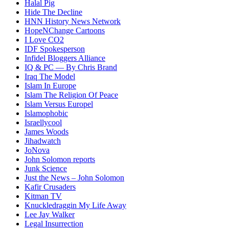
Halal Pig
Hide The Decline
HNN History News Network
HopeNChange Cartoons
I Love CO2
IDF Spokesperson
Infidel Bloggers Alliance
IQ & PC — By Chris Brand
Iraq The Model
Islam In Europe
Islam The Religion Of Peace
Islam Versus Europe
l
Islamophobic
Israellycool
James Woods
Jihadwatch
JoNova
John Solomon reports
Junk Science
Just the News – John Solomon
Kafir Crusaders
Kitman TV
Knuckledraggin My Life Away
Lee Jay Walker
Legal Insurrection