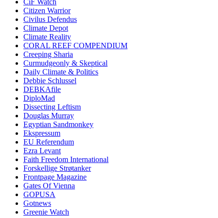
CiF Watch
Citizen Warrior
Civilus Defendus
Climate Depot
Climate Reality
CORAL REEF COMPENDIUM
Creeping Sharia
Curmudgeonly & Skeptical
Daily Climate & Politics
Debbie Schlussel
DEBKAfile
DiploMad
Dissecting Leftism
Douglas Murray
Egyptian Sandmonkey
Ekspressum
EU Referendum
Ezra Levant
Faith Freedom International
Forskellige Strøtanker
Frontpage Magazine
Gates Of Vienna
GOPUSA
Gotnews
Greenie Watch