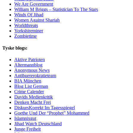
We Are Government
William M Briggs – Statistician To The Stars
Winds Of Jihad
Women Against Shariah
Worldthreats
Yorkshireminer
Zombietime
Tyske blogs:
Aktive Patrioten
Altermannblog
Anonymous News
Antibuererokratieteam
BIA München
Blog List German
Crime Calender
Davids Medienkritik
Denken Macht Frei
DiskursKorrekt Im Tagesspiegel
Goethe Und Der “Prophet” Mohammed
Islamnixgut
Jihad Watch Deutschland
Junge Freiheit