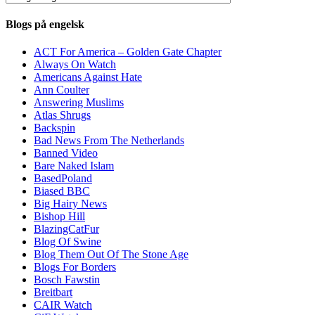
Blogs på engelsk
ACT For America – Golden Gate Chapter
Always On Watch
Americans Against Hate
Ann Coulter
Answering Muslims
Atlas Shrugs
Backspin
Bad News From The Netherlands
Banned Video
Bare Naked Islam
BasedPoland
Biased BBC
Big Hairy News
Bishop Hill
BlazingCatFur
Blog Of Swine
Blog Them Out Of The Stone Age
Blogs For Borders
Bosch Fawstin
Breitbart
CAIR Watch