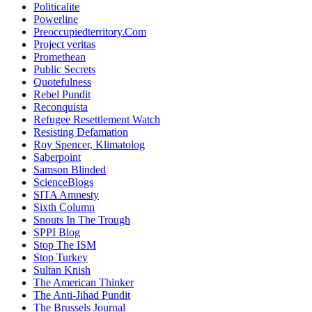
Politicalite
Powerline
Preoccupiedterritory.Com
Project veritas
Promethean
Public Secrets
Quotefulness
Rebel Pundit
Reconquista
Refugee Resettlement Watch
Resisting Defamation
Roy Spencer, Klimatolog
Saberpoint
Samson Blinded
ScienceBlogs
SITA Amnesty
Sixth Column
Snouts In The Trough
SPPI Blog
Stop The ISM
Stop Turkey
Sultan Knish
The American Thinker
The Anti-Jihad Pundit
The Brussels Journal