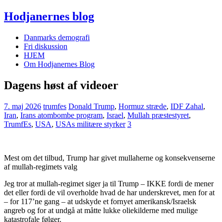
Hodjanernes blog
Danmarks demografi
Fri diskussion
HJEM
Om Hodjanernes Blog
Dagens høst af videoer
7. maj 2026
trumfes
Donald Trump
,
Hormuz stræde
,
IDF Zahal
,
Iran
,
Irans atombombe program
,
Israel
,
Mullah præstestyret
,
TrumfEs
,
USA
,
USAs militære styrker
3
Mest om det tilbud, Trump har givet mullaherne og konsekvenserne
af mullah-regimets valg
Jeg tror at mullah-regimet siger ja til Trump – IKKE fordi de mener
det eller fordi de vil overholde hvad de har underskrevet, men for at
– for 117’ne gang – at udskyde et fornyet amerikansk/Israelsk
angreb og for at undgå at måtte lukke oliekilderne med mulige
katastrofale følger.