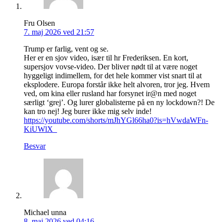
Fru Olsen
7. maj 2026 ved 21:57
Trump er farlig, vent og se.
Her er en sjov video, især til hr Frederiksen. En kort,
supersjov vovse-video. Der bliver nødt til at være noget
hyggeligt indimellem, for det hele kommer vist snart til at
eksplodere. Europa forstår ikke helt alvoren, tror jeg. Hvem
ved, om kina eller rusland har forsynet ir@n med noget
særligt ‘grej’. Og lurer globalisterne på en ny lockdown?! De
kan tro nej! Jeg burer ikke mig selv inde!
https://youtube.com/shorts/mJhYGl66ha0?is=hVwdaWFn-
KiUWlX_
Besvar
Michael unna
8. maj 2026 ved 04:16