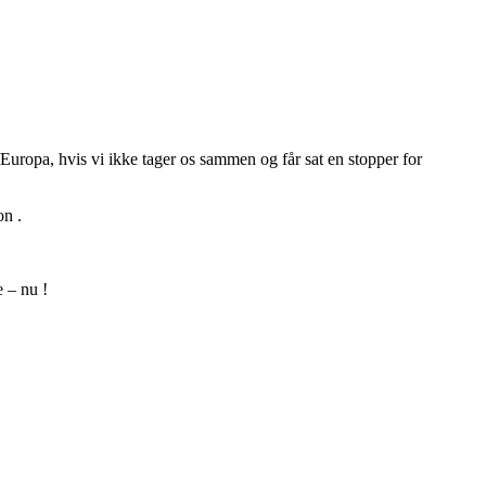
uropa, hvis vi ikke tager os sammen og får sat en stopper for
on .
e – nu !