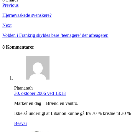
Previous
Hjernevaskede svenskere?
Next
Volden i Frankrig skyldes bare ‘teenagere’ der afreagerer.
8 Kommentarer
Phanarath
30. oktober 2006 ved 13:18
Marker en dag – Brænd en vantro.
Ikke så underligt at Libanon kunne gå fra 70 % kristne til 30 %
Besvar