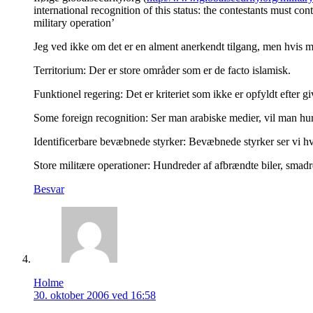
international recognition of this status: the contestants must c
military operation’
Jeg ved ikke om det er en alment anerkendt tilgang, men hvis man
Territorium: Der er store områder som er de facto islamisk.
Funktionel regering: Det er kriteriet som ikke er opfyldt efter g
Some foreign recognition: Ser man arabiske medier, vil man hurti
Identificerbare bevæbnede styrker: Bevæbnede styrker ser vi hver
Store militære operationer: Hundreder af afbrændte biler, smadre
Besvar
Holme
30. oktober 2006 ved 16:58