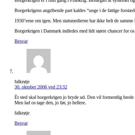
Borgerkrigen er i fuld gang i Frankrig. Benægtet af systemet og
Borgerkrigens angribende part kaldes “unge i de fattige forstæ
1930’erne om igen. Men statsmedierne har ikke helt de samme 
Borgerkrigen i Danmark indledes med lidt større chancer for 
Besvar
falkeøje
30. oktober 2006 ved 23:32
Èt sted skal borgerkrigen jo bryde ud. Den vil formentlig brede 
Men lad os tage den, jo før, jo hellere.
falkeøje
Besvar