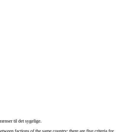
ænser til det sygelige.
etween factions of the same country; there are five criteria for