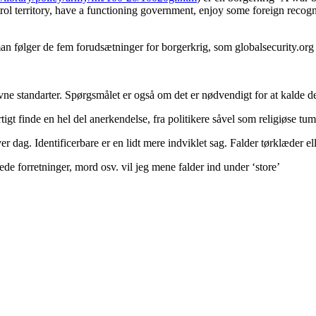
ontrol territory, have a functioning government, enjoy some foreign recog
 følger de fem forudsætninger for borgerkrig, som globalsecurity.org ops
ivne standarter. Spørgsmålet er også om det er nødvendigt for at kalde de
gt finde en hel del anerkendelse, fra politikere såvel som religiøse tum
 dag. Identificerbare er en lidt mere indviklet sag. Falder tørklæder ell
de forretninger, mord osv. vil jeg mene falder ind under ‘store’