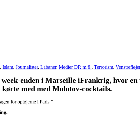
,
Islam
,
Journalister
,
Labaner
,
Medier DR m.fl.
,
Terrorism
,
Venstrefløje
week-enden i Marseille iFrankrig, hvor en u
hun kørte med med Molotov-cocktails.
agen for optøjerne i Paris.”
ing.