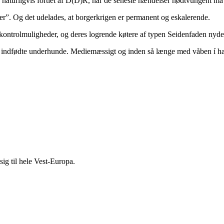
 naturligvis fortiet af D(D)R, når de seneste hændelser nødtvungent må 
der”. Og det udelades, at borgerkrigen er permanent og eskalerende.
kontrolmuligheder, og deres logrende køtere af typen Seidenfaden nyde
os indfødte underhunde. Mediemæssigt og inden så længe med våben í h
sig til hele Vest-Europa.