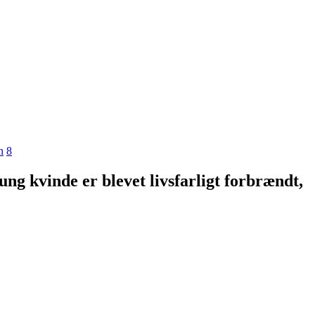
n
8
ng kvinde er blevet livsfarligt forbrændt,