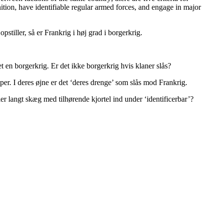
nition, have identifiable regular armed forces, and engage in major
tiller, så er Frankrig i høj grad i borgerkrig.
t en borgerkrig. Er det ikke borgerkrig hvis klaner slås?
per. I deres øjne er det ‘deres drenge’ som slås mod Frankrig.
er langt skæg med tilhørende kjortel ind under ‘identificerbar’?