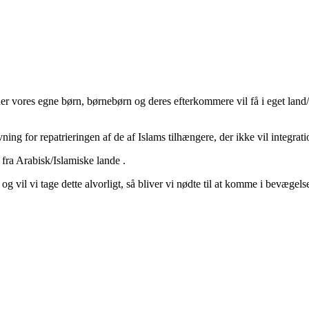
vores egne børn, børnebørn og deres efterkommere vil få i eget land/E
ivning for repatrieringen af de af Islams tilhængere, der ikke vil integrati
l fra Arabisk/Islamiske lande .
vil vi tage dette alvorligt, så bliver vi nødte til at komme i bevægels