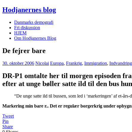
Hodjanernes blog
Danmarks demografi
Fri diskussion
HJEM
Om Hodjanernes Blog
De fejrer bare
30. oktober 2006
Nicolai
Europa
,
Frankrig
,
Immigration
,
Indvandring
DR-P1 omtalte her til morgen episoden fra 
efter at unge bøller satte ild til den bus 
“De unge satte ild til bussen, som led i ‘markeringen’ af et-års-d
Markering min bare r.. Det er regulær borgerkrig under opbygn
Tweet
Pin
Share
0
Shares