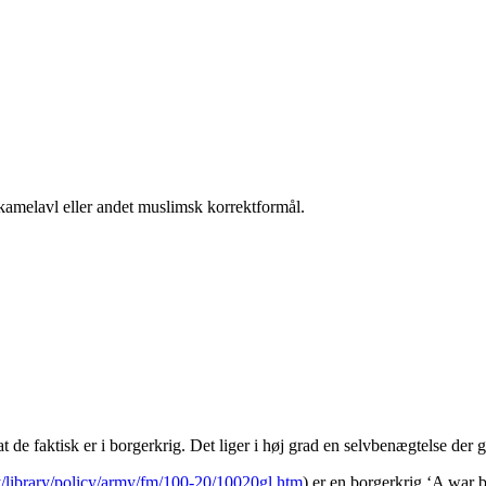
 kamelavl eller andet muslimsk korrektformål.
de faktisk er i borgerkrig. Det liger i høj grad en selvbenægtelse der gr
ry/library/policy/army/fm/100-20/10020gl.htm
) er en borgerkrig ‘A war b