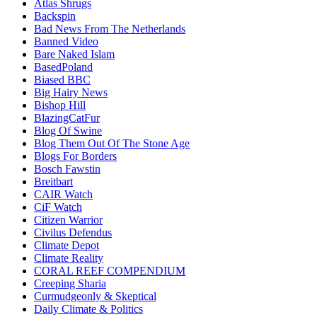
Atlas Shrugs
Backspin
Bad News From The Netherlands
Banned Video
Bare Naked Islam
BasedPoland
Biased BBC
Big Hairy News
Bishop Hill
BlazingCatFur
Blog Of Swine
Blog Them Out Of The Stone Age
Blogs For Borders
Bosch Fawstin
Breitbart
CAIR Watch
CiF Watch
Citizen Warrior
Civilus Defendus
Climate Depot
Climate Reality
CORAL REEF COMPENDIUM
Creeping Sharia
Curmudgeonly & Skeptical
Daily Climate & Politics