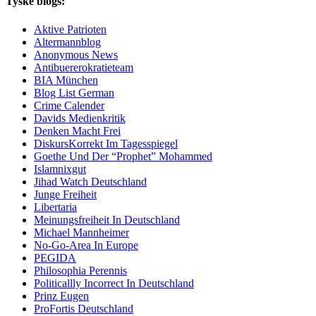
Tyske blogs:
Aktive Patrioten
Altermannblog
Anonymous News
Antibuererokratieteam
BIA München
Blog List German
Crime Calender
Davids Medienkritik
Denken Macht Frei
DiskursKorrekt Im Tagesspiegel
Goethe Und Der “Prophet” Mohammed
Islamnixgut
Jihad Watch Deutschland
Junge Freiheit
Libertaria
Meinungsfreiheit In Deutschland
Michael Mannheimer
No-Go-Area In Europe
PEGIDA
Philosophia Perennis
Politicallly Incorrect In Deutschland
Prinz Eugen
ProFortis Deutschland