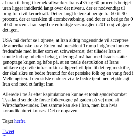
af uran til brug i kernekraftværker. Irans 435 kg 60 procents beriget
uran ligger imidlertid langt over det niveau, der er nødvendigt til
brug for civil kernekraft. Det er langt lettere at berige fra 60 til 90
procent, der er tærsklen til atombevæbning, end det er at berige fra 0
til 60 procent. Iran snød de enfoldige vestmagter i 2015 og vil gøre
det igen.
USA må derfor se i øjnene, at Iran aldrig nogensinde vil acceptere
de amerikanske krav. Enten må præsident Trump indgår en lunken
fredsaftale med huller som en schweizerost, der tillader Iran at
smutte ind og ud efter behag, eller også må han med Israels støtte
genoptage krigen og håbe på, at en totale destruktion af Irans
militære og civile infrastruktur alligevel vil føre til det regimeskifte,
der skal sikre en bedre fremtid for det persiske folk og en varig fred i
Mellemøsten. I den sidste ende er vi alle bedre tjent med et ødelagt
Iran end med et farligt Iran.
Allerede i tre år efter kapitulationen kunne et totalt sønderbombet
Tyskland sende de første folkevogne på gaden på vej mod sit
Wirtschaftswunder. Det samme kan ske i Iran, men kun hvis
korandiktaturet knuses. Det er opgaven.
Taget
herfra
Tweet