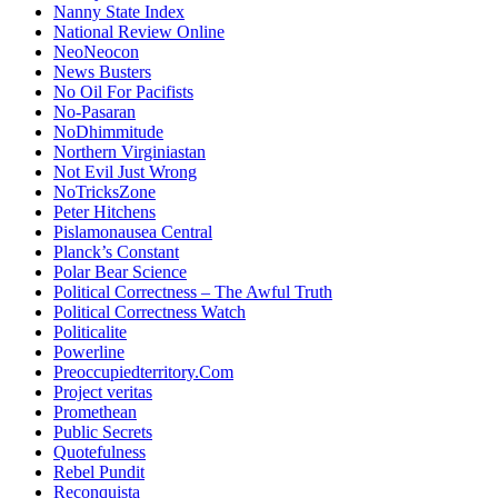
Nanny State Index
National Review Online
NeoNeocon
News Busters
No Oil For Pacifists
No-Pasaran
NoDhimmitude
Northern Virginiastan
Not Evil Just Wrong
NoTricksZone
Peter Hitchens
Pislamonausea Central
Planck’s Constant
Polar Bear Science
Political Correctness – The Awful Truth
Political Correctness Watch
Politicalite
Powerline
Preoccupiedterritory.Com
Project veritas
Promethean
Public Secrets
Quotefulness
Rebel Pundit
Reconquista