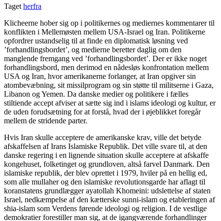
Taget
herfra
Klicheerne hober sig op i politikernes og mediernes kommentarer til
konflikten i Mellemøsten mellem USA-Israel og Iran. Politikerne
opfordrer ustandselig til at finde en diplomatisk løsning ved
’forhandlingsbordet’, og medierne beretter daglig om den
manglende fremgang ved ’forhandlingsbordet’. Der er ikke noget
forhandlingsbord, men derimod en nådesløs konfrontation mellem
USA og Iran, hvor amerikanerne forlanger, at Iran opgiver sin
atombevæbning, sit missilprogram og sin støtte til militserne i Gaza,
Libanon og Yemen. Da danske medier og politikere i fælles
stiltiende accept afviser at sætte sig ind i islams ideologi og kultur, er
de uden forudsætning for at forstå, hvad der i øjeblikket foregår
mellem de stridende parter.
Hvis Iran skulle acceptere de amerikanske krav, ville det betyde
afskaffelsen af Irans Islamiske Republik. Det ville svare til, at den
danske regering i en lignende situation skulle acceptere at afskaffe
kongehuset, folketinget og grundloven, altså farvel Danmark. Den
islamiske republik, der blev oprettet i 1979, hviler på en hellig ed,
som alle mullaher og den islamiske revolutionsgarde har aflagt til
koranstatens grundlægger ayatollah Khomeini: udslettelse af staten
Israel, nedkæmpelse af den kætterske sunni-islam og etableringen af
shia-islam som Verdens førende ideologi og religion. I de vestlige
demokratier forestiller man sig, at de igangværende forhandlinger