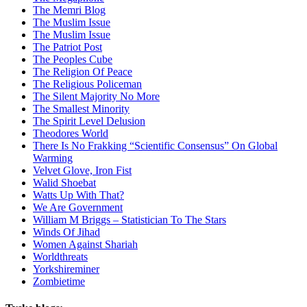
The Memri Blog
The Muslim Issue
The Muslim Issue
The Patriot Post
The Peoples Cube
The Religion Of Peace
The Religious Policeman
The Silent Majority No More
The Smallest Minority
The Spirit Level Delusion
Theodores World
There Is No Frakking “Scientific Consensus” On Global
Warming
Velvet Glove, Iron Fist
Walid Shoebat
Watts Up With That?
We Are Government
William M Briggs – Statistician To The Stars
Winds Of Jihad
Women Against Shariah
Worldthreats
Yorkshireminer
Zombietime