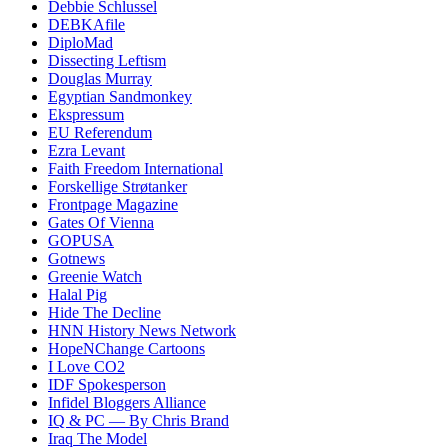
Debbie Schlussel
DEBKAfile
DiploMad
Dissecting Leftism
Douglas Murray
Egyptian Sandmonkey
Ekspressum
EU Referendum
Ezra Levant
Faith Freedom International
Forskellige Strøtanker
Frontpage Magazine
Gates Of Vienna
GOPUSA
Gotnews
Greenie Watch
Halal Pig
Hide The Decline
HNN History News Network
HopeNChange Cartoons
I Love CO2
IDF Spokesperson
Infidel Bloggers Alliance
IQ & PC — By Chris Brand
Iraq The Model