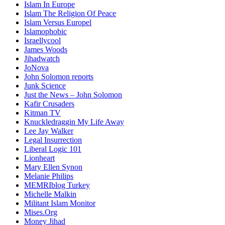
Islam In Europe
Islam The Religion Of Peace
Islam Versus Europe
l
Islamophobic
Israellycool
James Woods
Jihadwatch
JoNova
John Solomon reports
Junk Science
Just the News – John Solomon
Kafir Crusaders
Kitman TV
Knuckledraggin My Life Away
Lee Jay Walker
Legal Insurrection
Liberal Logic 101
Lionheart
Mary Ellen Synon
Melanie Philips
MEMRIblog Turkey
Michelle Malkin
Militant Islam Monitor
Mises.Org
Money Jihad