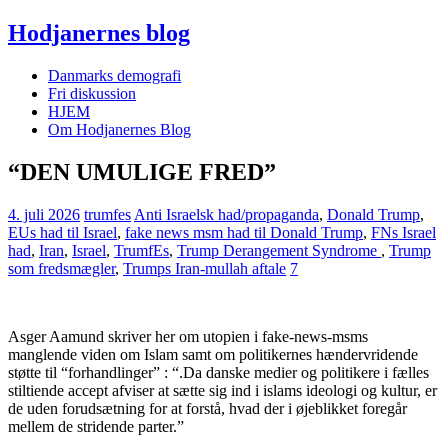
Hodjanernes blog
Danmarks demografi
Fri diskussion
HJEM
Om Hodjanernes Blog
“DEN UMULIGE FRED”
4. juli 2026
trumfes
Anti Israelsk had/propaganda
,
Donald Trump
,
EUs had til Israel
,
fake news msm had til Donald Trump
,
FNs Israel
had
,
Iran
,
Israel
,
TrumfEs
,
Trump Derangement Syndrome
,
Trump
som fredsmægler
,
Trumps Iran-mullah aftale
7
Asger Aamund skriver her om utopien i fake-news-msms
manglende viden om Islam samt om politikernes hændervridende
støtte til “forhandlinger” : “.Da danske medier og politikere i fælles
stiltiende accept afviser at sætte sig ind i islams ideologi og kultur, er
de uden forudsætning for at forstå, hvad der i øjeblikket foregår
mellem de stridende parter.”