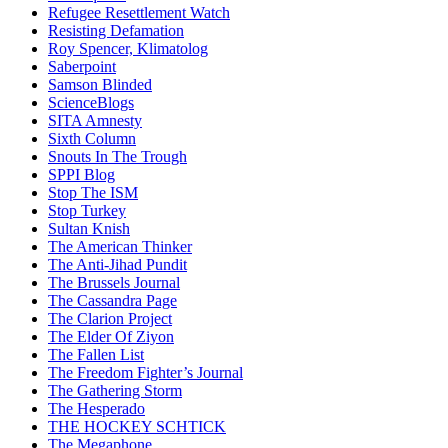
Refugee Resettlement Watch
Resisting Defamation
Roy Spencer, Klimatolog
Saberpoint
Samson Blinded
ScienceBlogs
SITA Amnesty
Sixth Column
Snouts In The Trough
SPPI Blog
Stop The ISM
Stop Turkey
Sultan Knish
The American Thinker
The Anti-Jihad Pundit
The Brussels Journal
The Cassandra Page
The Clarion Project
The Elder Of Ziyon
The Fallen List
The Freedom Fighter’s Journal
The Gathering Storm
The Hesperado
THE HOCKEY SCHTICK
The Megaphone