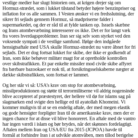
vestlige medier har slugt historien om, at krigen drejer sig om
Hormuz-strædet, som i lukket tilstand betyder højere benzinpriser og
inflation for os alle sammen. I Vesten ønsker vi en fredsslutning, der
sikrer fri sejlads gennem Hormuz, så madpriserne falder i
supermarkedet, og der er råd til at fylde tanken op. Israels skæbne
og Irans atombevæbning interesserer os ikke. Det er for langt væk
fra vores hverdagsproblemer. Iran ser sig selv som styrket ved den
voksende sympati i de vestlige samfund. Ifølge den indgåede
hensigtsaftale med USA skulle Hormuz-strædet nu være åbnet for fri
sejlads. Det er dog fortsat lukket for skibe, der ikke er godkendt af
Iran, som ikke behøver militær magt for at opretholde kontrollen
over skibstrafikken. Et par enkelte missiler mod civile skibe affyret
fra bærbare bazookaer er nok til, at forsikringsselskaberne nægter at
dække skibstrafikken, som fortsat er lammet.
Og her står vi så: USA’s krav om stop for atombevæbning,
missilproduktionen og støtte til terrormilitserne vil aldrig nogensinde
blive accepteret af præstestyret, der hellere vil dø for islams sag på
slagmarken end svigte den hellige ed til ayatollah Khomeini. Vi
kommer muligvis til at se en endelig aftale, der med megen elastik
og gode hensigter forpligter Iran til de amerikanske krav, men der er
ingen chance for at disse vil blive honoreret. En aftale med de vantro
har ingen værdi i islam og bør brydes, når det skønnes fordelagtigt.
Aftalen mellem Iran og USA/EU fra 2015 (JCPOA) havde til
formål at forhindre Iran i at udvikle atomvåben, men tillod berigelse