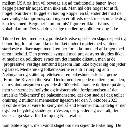
mellem USA og Iran vil bevæge sig ad traditionelle baner, hvor
begge parter får noget, men ikke alt. Man må ofre noget for at få
noget. Når der er hugget en hæl og klippet en tå, ender det med det
sædvanlige kompromis, som ingen er tilfreds med, men som alle dog
kan leve med. Begrebet ’kompromis’ figurerer ikke i islams
vokabularium. Det ved de vestlige medier og politikere dog ikke.
Tilmed er der i medier og politiske kredse opstået en slags respekt og
beundring for, at Iran ikke er bukket under i mødet med verdens
stærkeste militærmagt, men kæmper for at komme ud af krigen med
æren i behold. Den gryende sympati med præstestyret skyldes ikke,
at medier og politikere synes om det iranske diktatur, men at de
’progressive’ vestlige samfund ligesom Iran ikke bryder sig om jøder
og Israel. Medierne og folkemasserne er anti-Trump og anti-
Netanyahu og støtter oprettelsen af en palæstinensisk stat, gerne
’From the River to the Sea’. Derfor neddæmpede medierne omtalen,
da revolutionsgarden myrdede 40 000 civile iranere tidligere på året,
men var særdeles højlydte og insisterende i fordømmelsen af det
israelske ’folkemord’ på palæstinenserne, der dog stadig i dag tæller
omkring 2 millioner mennesker ligesom før den 7. oktober 2023.
Hvor de efter at være folkemyrdet så end kommer fra. Endelig er der
også en betydelig skadefryd i Vesten, der glæder sig over alt, der
synes at gå skævt for Trump og Netanyahu.
Iran tabte krigen, men vandt slaget om den sejrende fortælling. De