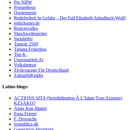
Pro NRW
Prometheus
Quotenqeen
Redefreiheit In Gefahr – Der Fall Elisabeth Sabaditsch-Wolff
reitschuster.de
Roncesvalles
Shockwellenreiter
Steinhöfel
Tangsir 2569
Tatjana Festerling
Tim K.
Unzensuriert.At
Volksbetrug
Zivilcourage Für Deutschland
ZukunftsKinder
Latino blogs:
ACTIONS SITA (Sensibilisation À L’Islam Tous Azimuts)
KESAKO?
Alain Jean-Mairet
Enza Ferreri
F. Desouche
respublica,dk
Generation Identitaire