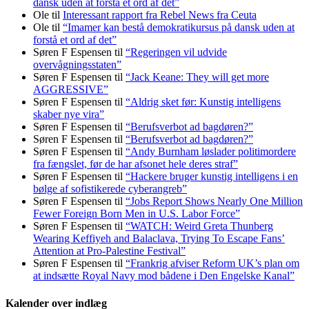
dansk uden at forstå et ord af det”
Ole
til
Interessant rapport fra Rebel News fra Ceuta
Ole
til
“Imamer kan bestå demokratikursus på dansk uden at
forstå et ord af det”
Søren F Espensen
til
“Regeringen vil udvide
overvågningsstaten”
Søren F Espensen
til
“Jack Keane: They will get more
AGGRESSIVE”
Søren F Espensen
til
“Aldrig sket før: Kunstig intelligens
skaber nye vira”
Søren F Espensen
til
“Berufsverbot ad bagdøren?”
Søren F Espensen
til
“Berufsverbot ad bagdøren?”
Søren F Espensen
til
“Andy Burnham løslader politi­mordere
fra fængslet, før de har afsonet hele deres straf”
Søren F Espensen
til
“Hackere bruger kunstig intelligens i en
bølge af sofistikerede cyberangreb”
Søren F Espensen
til
“Jobs Report Shows Nearly One Million
Fewer Foreign Born Men in U.S. Labor Force”
Søren F Espensen
til
“WATCH: Weird Greta Thunberg
Wearing Keffiyeh and Balaclava, Trying To Escape Fans’
Attention at Pro-Palestine Festival”
Søren F Espensen
til
“Frankrig afviser Reform UK’s plan om
at indsætte Royal Navy mod bådene i Den Engelske Kanal”
Kalender over indlæg