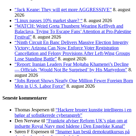
“Jack Keane: They will get more AGGRESSIVE”
8. august
2026
“Linux passes 10% market share? “
8. august 2026
“WATCH: Weird Greta Thunberg Wearing Keffiyeh and
Balaclava, Trying To Escape Fans’ Attention at Pro-Palestine
Festival”
8. august 2026
“Ninth Circuit En Banc Delivers Massive Election Integrity
Victory: Arizona Can Now Enforce Voter Registration
Cancellation and Felony Provisions After Left-Wing Groups
Lose Standing Battle”
8. august 2026
“Report: Iranian Leaders Fear Mojtaba Khamenei’s Decline
— Officials ‘Would Not Be Surprised’ by His Martyrdom”
8.
august 2026
“Jobs Report Shows Nearly One Million Fewer Foreign Born
Men in U.S. Labor Force”
8. august 2026
Seneste kommentarer
Thomas Jespersen
til
“Hackere bruger kunstig intelligens i en
bølge af sofistikerede cyberangreb”
Den Nervøse
til
“Frankrig afviser Reform UK’s plan om at
indsætte Royal Navy mod bådene i Den Engelske Kanal”
Søren F Espensen
til
“Imamer kan bestå demokratikursus på