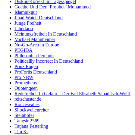
DiskursKorrekt Im Tagesspiegel
Goethe Und Der “Prophet” Mohammed
Islamnixgut
Jihad Watch Deutschland
Junge Freiheit
Libertaria
Meinungsfreiheit In Deutschland
Michael Mannheimer
No-Go-Area In Europe
PEGIDA
Philosophia Perennis
Politicallly Incorrect In Deutschland
Prinz Eugen
ProFortis Deutschland
Pro NRW
Prometheus
Quotenqeen
Redefreiheit In Gefahr – Der Fall Elisabeth Sabaditsch-Wolff
reitschuster.de
Roncesvalles
Shockwellenreiter
Steinhöfel
Tangsir 2569
Tatjana Festerling
Tim K.