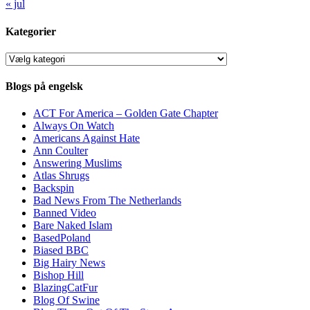
« jul
Kategorier
Kategorier
Blogs på engelsk
ACT For America – Golden Gate Chapter
Always On Watch
Americans Against Hate
Ann Coulter
Answering Muslims
Atlas Shrugs
Backspin
Bad News From The Netherlands
Banned Video
Bare Naked Islam
BasedPoland
Biased BBC
Big Hairy News
Bishop Hill
BlazingCatFur
Blog Of Swine