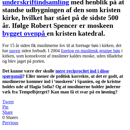
underskriftindsamling
med henblik på at
standse udbygningen af den som kristen
kirke, hvilket har stået på de sidste 500
år. Ifølge Robert Spencer er moskeen
bygget ovenpå
en kristen katedral.
For 15 år siden fik muslimerne lov til at foretage bøn i kirken, det
har
paven
siden forbudt. I 2004
foretog en muslimsk gruppe bøn
i
kirken, som konsekvent af muslimer kaldes moske, uden tilladelse
og blev jaget på porten.
Det kunne være der skulle
mere reciprocitet ind i disse
spørgsmål
? Eller mener de politisk korrekte, at det er godt, at
muslimerne kommer ind i ‘moskeen’ i Spanien, og de kristne
holdes ude af Hagia Sofia? Og at muslimerne holder jøderne
væk fra Tempelbjerget? Kan man få et svar på en løsning?
Tweet
Pin
Share
0
Shares
Previous