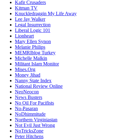
Kafir Crusaders
Kitman TV
Knuckledraggin My Life Away
Lee Jay Walker
Legal Insurrection
Liberal Logic 101
Lionheart
Mary Ellen Synon
Melanie Philips
MEMRIblog Turkey
Michelle Malkin
Militant Islam Monitor
Mises.Org
Money Jihad
Nanny State Index
National Review Online
NeoNeocon
News Busters
No Oil For Pacifists
No-Pasaran
NoDhimmitude
Northern Virginiastan
Not Evil Just Wrong
NoTricksZone
Peter Hitchens