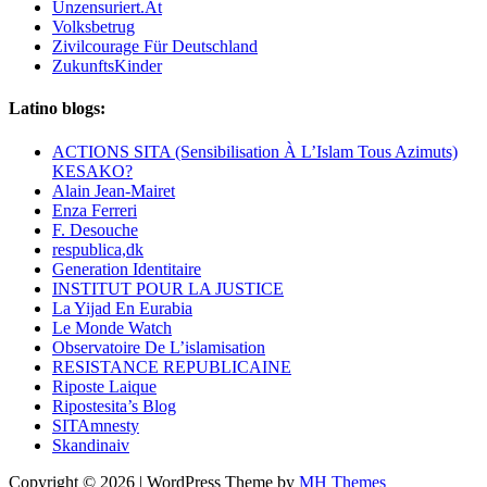
Unzensuriert.At
Volksbetrug
Zivilcourage Für Deutschland
ZukunftsKinder
Latino blogs:
ACTIONS SITA (Sensibilisation À L’Islam Tous Azimuts)
KESAKO?
Alain Jean-Mairet
Enza Ferreri
F. Desouche
respublica,dk
Generation Identitaire
INSTITUT POUR LA JUSTICE
La Yijad En Eurabia
Le Monde Watch
Observatoire De L’islamisation
RESISTANCE REPUBLICAINE
Riposte Laique
Ripostesita’s Blog
SITAmnesty
Skandinaiv
Copyright © 2026 | WordPress Theme by
MH Themes