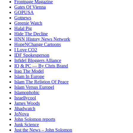
Frontpage Magazine
Gates Of Vienna
GOPUSA
Gotnews
Greenie Watch
Halal Pig
Hide The Decline
HNN History News Network
HopeNChange Cartoons
I Love CO2
IDF Spokesperson
Infidel Bloggers Alliance
IQ & PC — By Chris Brand
Iraq The Model
Islam In Europe
Islam The Religion Of Peace
Islam Versus Europe
l
Islamophobic
Israellycool
James Woods
Jihadwatch
JoNova
John Solomon reports
Junk Science
Just the News – John Solomon