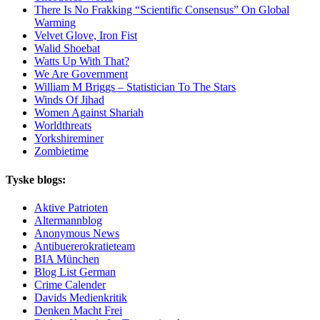
There Is No Frakking “Scientific Consensus” On Global
Warming
Velvet Glove, Iron Fist
Walid Shoebat
Watts Up With That?
We Are Government
William M Briggs – Statistician To The Stars
Winds Of Jihad
Women Against Shariah
Worldthreats
Yorkshireminer
Zombietime
Tyske blogs:
Aktive Patrioten
Altermannblog
Anonymous News
Antibuererokratieteam
BIA München
Blog List German
Crime Calender
Davids Medienkritik
Denken Macht Frei