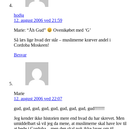
hodja
12. august 2006 ved 21:59
Marie: “Åh Gud”
Ovenikøbet med ‘G’
Så læs lige hvad der står – muslimerne kræver andel i
Cordoba Moskeen!
Besvar
Marie
12. august 2006 ved 22:07
gud, gud, gud, gud, gud, gud, gud, gud, gud!!!!!!!
Jeg kender ikke historien mere end hvad du har skrevet. Men
umiddelbart så vil jeg da mene, at muslimerne skal have lov til
at bede i Cordoba – men den skal nok ikke laves om til