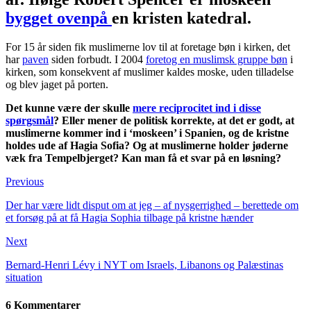
bygget ovenpå
en kristen katedral.
For 15 år siden fik muslimerne lov til at foretage bøn i kirken, det
har
paven
siden forbudt. I 2004
foretog en muslimsk gruppe bøn
i
kirken, som konsekvent af muslimer kaldes moske, uden tilladelse
og blev jaget på porten.
Det kunne være der skulle
mere reciprocitet ind i disse
spørgsmål
? Eller mener de politisk korrekte, at det er godt, at
muslimerne kommer ind i ‘moskeen’ i Spanien, og de kristne
holdes ude af Hagia Sofia? Og at muslimerne holder jøderne
væk fra Tempelbjerget? Kan man få et svar på en løsning?
Previous
Der har være lidt disput om at jeg – af nysgerrighed – berettede om
et forsøg på at få Hagia Sophia tilbage på kristne hænder
Next
Bernard-Henri Lévy i NYT om Israels, Libanons og Palæstinas
situation
6 Kommentarer