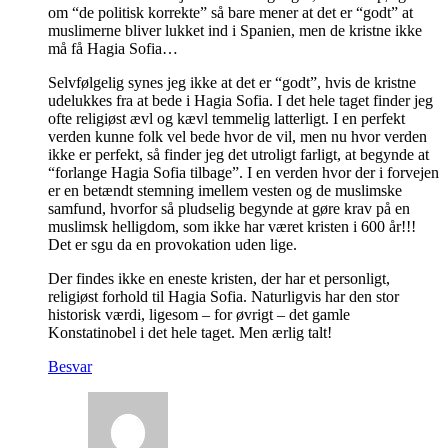
om “de politisk korrekte” så bare mener at det er “godt” at
muslimerne bliver lukket ind i Spanien, men de kristne ikke
må få Hagia Sofia…
Selvfølgelig synes jeg ikke at det er “godt”, hvis de kristne
udelukkes fra at bede i Hagia Sofia. I det hele taget finder jeg
ofte religiøst ævl og kævl temmelig latterligt. I en perfekt
verden kunne folk vel bede hvor de vil, men nu hvor verden
ikke er perfekt, så finder jeg det utroligt farligt, at begynde at
“forlange Hagia Sofia tilbage”. I en verden hvor der i forvejen
er en betændt stemning imellem vesten og de muslimske
samfund, hvorfor så pludselig begynde at gøre krav på en
muslimsk helligdom, som ikke har været kristen i 600 år!!!
Det er sgu da en provokation uden lige.
Der findes ikke en eneste kristen, der har et personligt,
religiøst forhold til Hagia Sofia. Naturligvis har den stor
historisk værdi, ligesom – for øvrigt – det gamle
Konstatinobel i det hele taget. Men ærlig talt!
Besvar