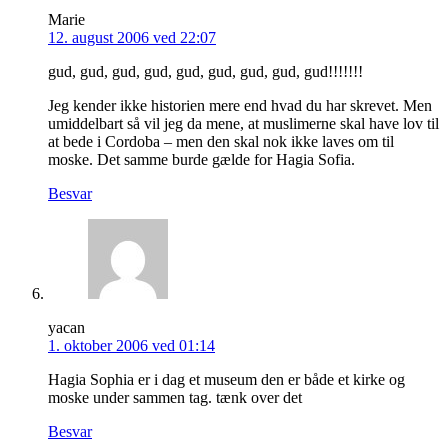
Marie
12. august 2006 ved 22:07
gud, gud, gud, gud, gud, gud, gud, gud, gud!!!!!!!
Jeg kender ikke historien mere end hvad du har skrevet. Men
umiddelbart så vil jeg da mene, at muslimerne skal have lov til
at bede i Cordoba – men den skal nok ikke laves om til
moske. Det samme burde gælde for Hagia Sofia.
Besvar
yacan
1. oktober 2006 ved 01:14
Hagia Sophia er i dag et museum den er både et kirke og
moske under sammen tag. tænk over det
Besvar