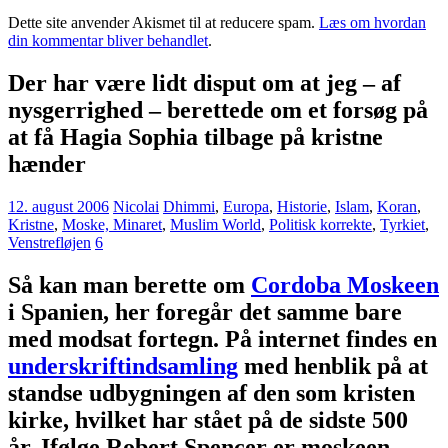
Dette site anvender Akismet til at reducere spam.
Læs om hvordan
din kommentar bliver behandlet
.
Der har være lidt disput om at jeg – af
nysgerrighed – berettede om et forsøg på
at få Hagia Sophia tilbage på kristne
hænder
12. august 2006
Nicolai
Dhimmi
,
Europa
,
Historie
,
Islam
,
Koran
,
Kristne
,
Moske, Minaret
,
Muslim World
,
Politisk korrekte
,
Tyrkiet
,
Venstrefløjen
6
Så kan man berette om
Cordoba Moskeen
i Spanien, her foregår det samme bare
med modsat fortegn. På internet findes en
underskriftindsamling
med henblik på at
standse udbygningen af den som kristen
kirke, hvilket har stået på de sidste 500
år. Ifølge Robert Spencer er moskeen