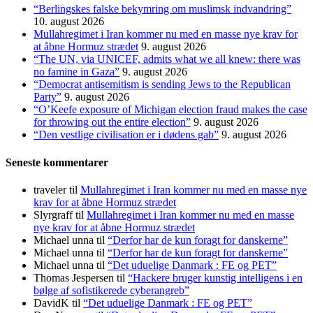
“Berlingskes falske bekymring om muslimsk indvandring”
10. august 2026
Mullahregimet i Iran kommer nu med en masse nye krav for
at åbne Hormuz strædet
9. august 2026
“The UN, via UNICEF, admits what we all knew: there was
no famine in Gaza”
9. august 2026
“Democrat antisemitism is sending Jews to the Republican
Party”
9. august 2026
“O’Keefe exposure of Michigan election fraud makes the case
for throwing out the entire election”
9. august 2026
“Den vestlige civilisation er i dødens gab”
9. august 2026
Seneste kommentarer
traveler
til
Mullahregimet i Iran kommer nu med en masse nye
krav for at åbne Hormuz strædet
Slyrgraff
til
Mullahregimet i Iran kommer nu med en masse
nye krav for at åbne Hormuz strædet
Michael unna
til
“Derfor har de kun foragt for danskerne”
Michael unna
til
“Derfor har de kun foragt for danskerne”
Michael unna
til
“Det uduelige Danmark : FE og PET”
Thomas Jespersen
til
“Hackere bruger kunstig intelligens i en
bølge af sofistikerede cyberangreb”
DavidK
til
“Det uduelige Danmark : FE og PET”