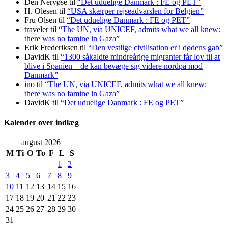
Den Nervøse
til
“Det uduelige Danmark : FE og PET”
H. Olesen
til
“USA skærper rejseadvarslen for Belgien”
Fru Olsen
til
“Det uduelige Danmark : FE og PET”
traveler
til
“The UN, via UNICEF, admits what we all knew:
there was no famine in Gaza”
Erik Frederiksen
til
“Den vestlige civilisation er i dødens gab”
DavidK
til
“1300 såkaldte mindreårige migranter får lov til at
blive i Spanien – de kan bevæge sig videre nordpå mod
Danmark”
ino
til
“The UN, via UNICEF, admits what we all knew:
there was no famine in Gaza”
DavidK
til
“Det uduelige Danmark : FE og PET”
Kalender over indlæg
august 2026
M
Ti
O
To
F
L
S
1
2
3
4
5
6
7
8
9
10
11
12
13
14
15
16
17
18
19
20
21
22
23
24
25
26
27
28
29
30
31