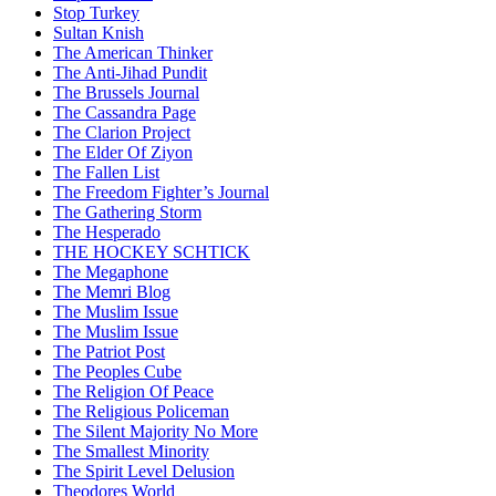
Stop Turkey
Sultan Knish
The American Thinker
The Anti-Jihad Pundit
The Brussels Journal
The Cassandra Page
The Clarion Project
The Elder Of Ziyon
The Fallen List
The Freedom Fighter’s Journal
The Gathering Storm
The Hesperado
THE HOCKEY SCHTICK
The Megaphone
The Memri Blog
The Muslim Issue
The Muslim Issue
The Patriot Post
The Peoples Cube
The Religion Of Peace
The Religious Policeman
The Silent Majority No More
The Smallest Minority
The Spirit Level Delusion
Theodores World