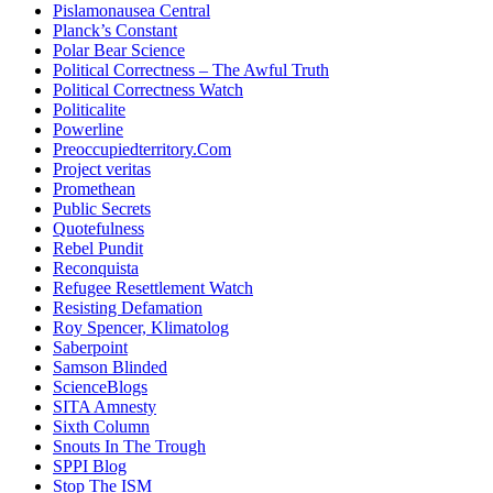
Pislamonausea Central
Planck’s Constant
Polar Bear Science
Political Correctness – The Awful Truth
Political Correctness Watch
Politicalite
Powerline
Preoccupiedterritory.Com
Project veritas
Promethean
Public Secrets
Quotefulness
Rebel Pundit
Reconquista
Refugee Resettlement Watch
Resisting Defamation
Roy Spencer, Klimatolog
Saberpoint
Samson Blinded
ScienceBlogs
SITA Amnesty
Sixth Column
Snouts In The Trough
SPPI Blog
Stop The ISM