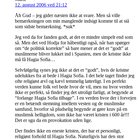
12. august 2006 ved 21:12
Åh Gud – jeg gider næsten ikke at svare. Men så ville
bemærkningen om min manglende indsigt komme til at stå
som sidste bemærkning. *suk*
Jeg ved da for fanden godt, at det er mindre simpelt end som
så. Men det ved Hodja for håbentligt også, når han spørger
om “de politisk korrekte” så bare mener at det er “godt” at
muslimerne bliver lukket ind i Spanien, men de kristne ikke
må få Hagia Sofia…
Selvfølgelig synes jeg ikke at det er “godt”, hvis de kristne
udelukkes fra at bede i Hagia Sofia. I det hele taget finder jeg
ofte religiøst ævl og kævl temmelig latterligt. I en perfekt
verden kunne folk vel bede hvor de vil, men nu hvor verden
ikke er perfekt, så finder jeg det utroligt farligt, at begynde at
“forlange Hagia Sofia tilbage”. I en verden hvor der i forvejen
er en betændt stemning imellem vesten og de muslimske
samfund, hvorfor så pludselig begynde at gøre krav på en
muslimsk helligdom, som ikke har været kristen i 600 år!!!
Det er sgu da en provokation uden lige.
Der findes ikke en eneste kristen, der har et personligt,
religiøst forhold til Hagia Sofia. Naturligvis har den stor