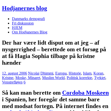
Hodjanernes blog
Danmarks demografi
Fri diskussion
HJEM
Om Hodjanernes Blog
Der har være lidt disput om at jeg – af
nysgerrighed – berettede om et forsøg på
at få Hagia Sophia tilbage på kristne
hænder
12. august 2006
Nicolai
Dhimmi
,
Europa
,
Historie
,
Islam
,
Koran
,
Kristne
,
Moske, Minaret
,
Muslim World
,
Politisk korrekte
,
Tyrkiet
,
Venstrefløjen
6
Så kan man berette om
Cordoba Moskeen
i Spanien, her foregår det samme bare
med modsat fortegn. På internet findes en