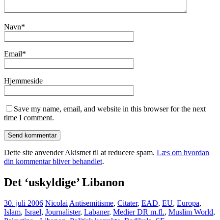
Navn
*
Email
*
Hjemmeside
Save my name, email, and website in this browser for the next
time I comment.
Dette site anvender Akismet til at reducere spam.
Læs om hvordan
din kommentar bliver behandlet
.
Det ‘uskyldige’ Libanon
30. juli 2006
Nicolai
Antisemitisme
,
Citater
,
EAD
,
EU
,
Europa
,
Islam
,
Israel
,
Journalister
,
Labaner
,
Medier DR m.fl.
,
Muslim World
,