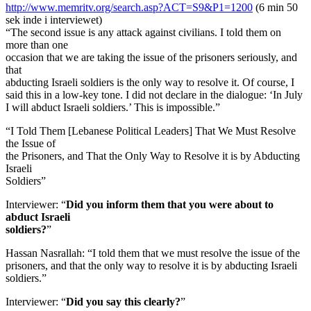
http://www.memritv.org/search.asp?ACT=S9&P1=1200
(6 min 50
sek inde i interviewet)
“The second issue is any attack against civilians. I told them on
more than one
occasion that we are taking the issue of the prisoners seriously, and
that
abducting Israeli soldiers is the only way to resolve it. Of course, I
said this in a low-key tone. I did not declare in the dialogue: ‘In July
I will abduct Israeli soldiers.’ This is impossible.”
“I Told Them [Lebanese Political Leaders] That We Must Resolve
the Issue of
the Prisoners, and That the Only Way to Resolve it is by Abducting
Israeli
Soldiers”
Interviewer: “
Did you inform them that you were about to
abduct Israeli
soldiers?
”
Hassan Nasrallah: “I told them that we must resolve the issue of the
prisoners, and that the only way to resolve it is by abducting Israeli
soldiers.”
Interviewer: “
Did you say this clearly?
”