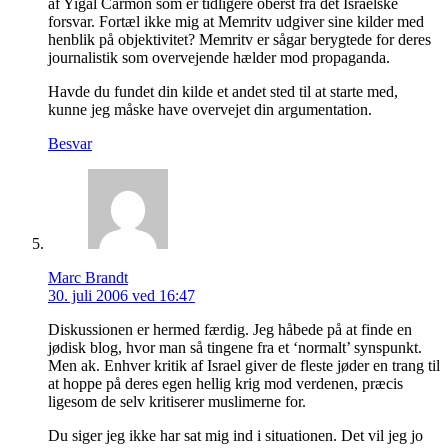
af Yigal Carmon som er tidligere oberst fra det Israelske
forsvar. Fortæl ikke mig at Memritv udgiver sine kilder med
henblik på objektivitet? Memritv er sågar berygtede for deres
journalistik som overvejende hælder mod propaganda.
Havde du fundet din kilde et andet sted til at starte med,
kunne jeg måske have overvejet din argumentation.
Besvar
Marc Brandt
30. juli 2006 ved 16:47
Diskussionen er hermed færdig. Jeg håbede på at finde en
jødisk blog, hvor man så tingene fra et ‘normalt’ synspunkt.
Men ak. Enhver kritik af Israel giver de fleste jøder en trang til
at hoppe på deres egen hellig krig mod verdenen, præcis
ligesom de selv kritiserer muslimerne for.
Du siger jeg ikke har sat mig ind i situationen. Det vil jeg jo