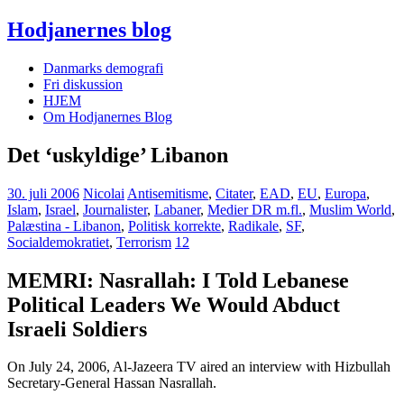
Hodjanernes blog
Danmarks demografi
Fri diskussion
HJEM
Om Hodjanernes Blog
Det ‘uskyldige’ Libanon
30. juli 2006
Nicolai
Antisemitisme
,
Citater
,
EAD
,
EU
,
Europa
,
Islam
,
Israel
,
Journalister
,
Labaner
,
Medier DR m.fl.
,
Muslim World
,
Palæstina - Libanon
,
Politisk korrekte
,
Radikale
,
SF
,
Socialdemokratiet
,
Terrorism
12
MEMRI: Nasrallah: I Told Lebanese
Political Leaders We Would Abduct
Israeli Soldiers
On July 24, 2006, Al-Jazeera TV aired an interview with Hizbullah
Secretary-General Hassan Nasrallah.