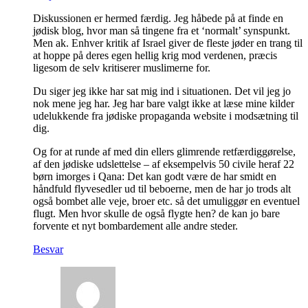
Diskussionen er hermed færdig. Jeg håbede på at finde en
jødisk blog, hvor man så tingene fra et ‘normalt’ synspunkt.
Men ak. Enhver kritik af Israel giver de fleste jøder en trang til
at hoppe på deres egen hellig krig mod verdenen, præcis
ligesom de selv kritiserer muslimerne for.
Du siger jeg ikke har sat mig ind i situationen. Det vil jeg jo
nok mene jeg har. Jeg har bare valgt ikke at læse mine kilder
udelukkende fra jødiske propaganda website i modsætning til
dig.
Og for at runde af med din ellers glimrende retfærdiggørelse,
af den jødiske udslettelse – af eksempelvis 50 civile heraf 22
børn imorges i Qana: Det kan godt være de har smidt en
håndfuld flyvesedler ud til beboerne, men de har jo trods alt
også bombet alle veje, broer etc. så det umuliggør en eventuel
flugt. Men hvor skulle de også flygte hen? de kan jo bare
forvente et nyt bombardement alle andre steder.
Besvar