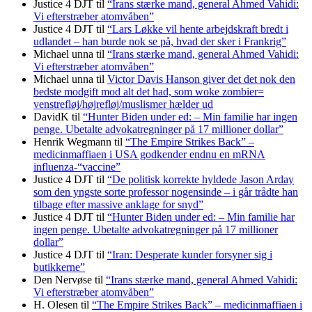
Justice 4 DJT
til
“Irans stærke mand, general Ahmed Vahidi:
Vi efterstræber atomvåben”
Justice 4 DJT
til
“Lars Løkke vil hente arbejdskraft bredt i
udlandet – han burde nok se på, hvad der sker i Frankrig”
Michael unna
til
“Irans stærke mand, general Ahmed Vahidi:
Vi efterstræber atomvåben”
Michael unna
til
Victor Davis Hanson giver det det nok den
bedste modgift mod alt det had, som woke zombier=
venstrefløj/højrefløj/muslismer hælder ud
DavidK
til
“Hunter Biden under ed: – Min familie har ingen
penge. Ubetalte advokat­regninger på 17 millioner dollar”
Henrik Wegmann
til
“The Empire Strikes Back” –
medicinmaffiaen i USA godkender endnu en mRNA
influenza-“vaccine”
Justice 4 DJT
til
“De politisk korrekte hyldede Jason Arday
som den yngste sorte professor nogensinde – i går trådte han
tilbage efter massive anklage for snyd”
Justice 4 DJT
til
“Hunter Biden under ed: – Min familie har
ingen penge. Ubetalte advokat­regninger på 17 millioner
dollar”
Justice 4 DJT
til
“Iran: Desperate kunder forsyner sig i
butikkerne”
Den Nervøse
til
“Irans stærke mand, general Ahmed Vahidi:
Vi efterstræber atomvåben”
H. Olesen
til
“The Empire Strikes Back” – medicinmaffiaen i