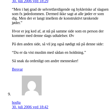
30. juli 2006 ved 18:29
“Men i høj grad de selvretfærdigende og hykleriske af slagsen
som fx jødedommen. Dermed ikke sagt at alle jøder er som
dig. Men der er langt imellem de konstruktivt tænkende
jøder.”
Hvor er jeg ked af, at stå på samme side som en person der
kommer med denne slags udtalelser. Øv
På den anden side, så vil jeg også nødigt stå på denne side:
“Du er da vist muslim med sådan en holdning.”
Så snak da ordenligt om andre mennesker!
Besvar
hodja
30. juli 2006 ved 18:42