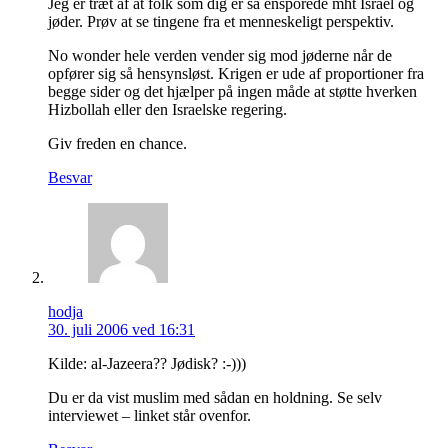
Jeg er træt af at folk som dig er så ensporede mht Israel og
jøder. Prøv at se tingene fra et menneskeligt perspektiv.
No wonder hele verden vender sig mod jøderne når de
opfører sig så hensynsløst. Krigen er ude af proportioner fra
begge sider og det hjælper på ingen måde at støtte hverken
Hizbollah eller den Israelske regering.
Giv freden en chance.
Besvar
hodja
30. juli 2006 ved 16:31
Kilde: al-Jazeera?? Jødisk? :-)))
Du er da vist muslim med sådan en holdning. Se selv
interviewet – linket står ovenfor.