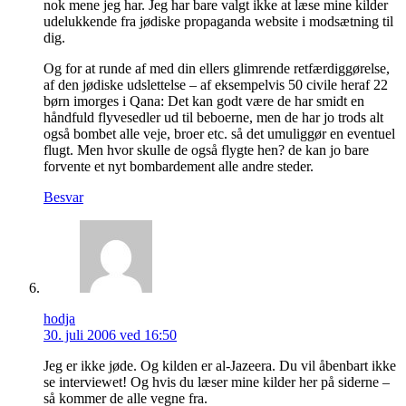
nok mene jeg har. Jeg har bare valgt ikke at læse mine kilder
udelukkende fra jødiske propaganda website i modsætning til
dig.
Og for at runde af med din ellers glimrende retfærdiggørelse,
af den jødiske udslettelse – af eksempelvis 50 civile heraf 22
børn imorges i Qana: Det kan godt være de har smidt en
håndfuld flyvesedler ud til beboerne, men de har jo trods alt
også bombet alle veje, broer etc. så det umuliggør en eventuel
flugt. Men hvor skulle de også flygte hen? de kan jo bare
forvente et nyt bombardement alle andre steder.
Besvar
hodja
30. juli 2006 ved 16:50
Jeg er ikke jøde. Og kilden er al-Jazeera. Du vil åbenbart ikke
se interviewet! Og hvis du læser mine kilder her på siderne –
så kommer de alle vegne fra.