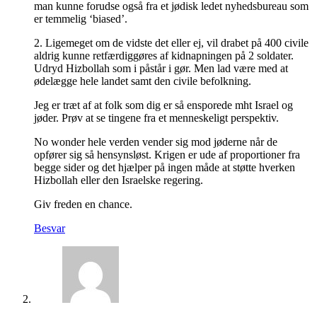
man kunne forudse også fra et jødisk ledet nyhedsbureau som
er temmelig ‘biased’.
2. Ligemeget om de vidste det eller ej, vil drabet på 400 civile
aldrig kunne retfærdiggøres af kidnapningen på 2 soldater.
Udryd Hizbollah som i påstår i gør. Men lad være med at
ødelægge hele landet samt den civile befolkning.
Jeg er træt af at folk som dig er så ensporede mht Israel og
jøder. Prøv at se tingene fra et menneskeligt perspektiv.
No wonder hele verden vender sig mod jøderne når de
opfører sig så hensynsløst. Krigen er ude af proportioner fra
begge sider og det hjælper på ingen måde at støtte hverken
Hizbollah eller den Israelske regering.
Giv freden en chance.
Besvar