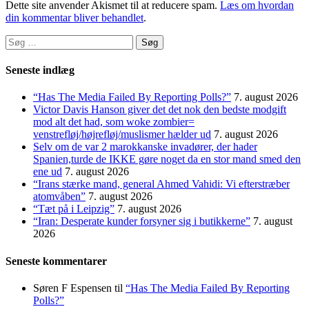
Dette site anvender Akismet til at reducere spam.
Læs om hvordan
din kommentar bliver behandlet
.
Søg
efter:
Seneste indlæg
“Has The Media Failed By Reporting Polls?”
7. august 2026
Victor Davis Hanson giver det det nok den bedste modgift
mod alt det had, som woke zombier=
venstrefløj/højrefløj/muslismer hælder ud
7. august 2026
Selv om de var 2 marokkanske invadører, der hader
Spanien,turde de IKKE gøre noget da en stor mand smed den
ene ud
7. august 2026
“Irans stærke mand, general Ahmed Vahidi: Vi efterstræber
atomvåben”
7. august 2026
“Tæt på i Leipzig”
7. august 2026
“Iran: Desperate kunder forsyner sig i butikkerne”
7. august
2026
Seneste kommentarer
Søren F Espensen
til
“Has The Media Failed By Reporting
Polls?”