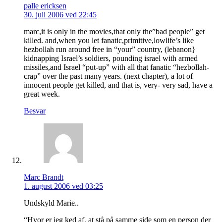
palle ericksen
30. juli 2006 ved 22:45
marc,it is only in the movies,that only the”bad people” get
killed. and,when you let fanatic,primitive,lowlife’s like
hezbollah run around free in “your” country, (lebanon}
kidnapping Israel’s soldiers, pounding israel with armed
missiles,and Israel “put-up” with all that fanatic “hezbollah-
crap” over the past many years. (next chapter), a lot of
innocent people get killed, and that is, very- very sad, have a
great week.
Besvar
Marc Brandt
1. august 2006 ved 03:25
Undskyld Marie..
“Hvor er jeg ked af, at stå på samme side som en person der