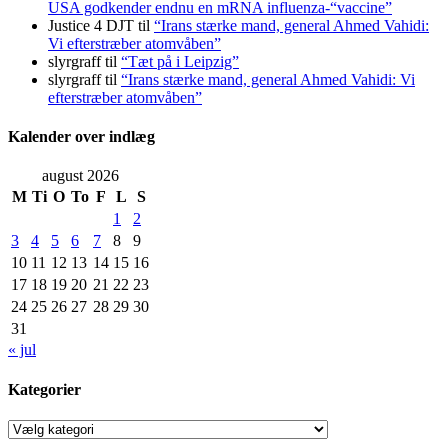
USA godkender endnu en mRNA influenza-“vaccine”
Justice 4 DJT
til
“Irans stærke mand, general Ahmed Vahidi:
Vi efterstræber atomvåben”
slyrgraff
til
“Tæt på i Leipzig”
slyrgraff
til
“Irans stærke mand, general Ahmed Vahidi: Vi
efterstræber atomvåben”
Kalender over indlæg
august 2026
M
Ti
O
To
F
L
S
1
2
3
4
5
6
7
8
9
10
11
12
13
14
15
16
17
18
19
20
21
22
23
24
25
26
27
28
29
30
31
« jul
Kategorier
Kategorier