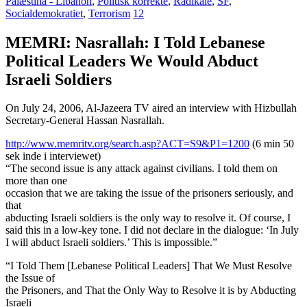
Palæstina - Libanon
,
Politisk korrekte
,
Radikale
,
SF
,
Socialdemokratiet
,
Terrorism
12
MEMRI: Nasrallah: I Told Lebanese
Political Leaders We Would Abduct
Israeli Soldiers
On July 24, 2006, Al-Jazeera TV aired an interview with Hizbullah
Secretary-General Hassan Nasrallah.
http://www.memritv.org/search.asp?ACT=S9&P1=1200
(6 min 50
sek inde i interviewet)
“The second issue is any attack against civilians. I told them on
more than one
occasion that we are taking the issue of the prisoners seriously, and
that
abducting Israeli soldiers is the only way to resolve it. Of course, I
said this in a low-key tone. I did not declare in the dialogue: ‘In July
I will abduct Israeli soldiers.’ This is impossible.”
“I Told Them [Lebanese Political Leaders] That We Must Resolve
the Issue of
the Prisoners, and That the Only Way to Resolve it is by Abducting
Israeli