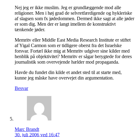
Nej jeg er ikke muslim. Jeg er grundlæggende mod alle
religioner. Men i høj grad de selvretfærdigende og hykleriske
af slagsen som fx jødedommen. Dermed ikke sagt at alle jøder
er som dig. Men der er langt imellem de konstruktivt
tænkende jøder.
Memritv eller Middle East Media Research Institute er stiftet
af Yigal Carmon som er tidligere oberst fra det Israelske
forsvar. Fortæl ikke mig at Memritv udgiver sine kilder med
henblik på objektivitet? Memritv er sågar berygtede for deres
journalistik som overvejende hælder mod propaganda.
Havde du fundet din kilde et andet sted til at starte med,
kunne jeg måske have overvejet din argumentation.
Besvar
Marc Brandt
30. juli 2006 ved 16:47