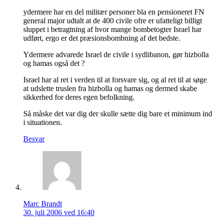
ydermere har en del militær personer bla en pensioneret FN
general major udtalt at de 400 civile ofre er ufatteligt billigt
sluppet i betragtning af hvor mange bombetogter Israel har
udført, ergo er det præsionsbombning af det bedste.
Ydermere advarede Israel de civile i sydlibanon, gør hizbolla
og hamas også det ?
Israel har al ret i verden til at forsvare sig, og al ret til at søge
at udslette truslen fra hizbolla og hamas og dermed skabe
sikkerhed for deres egen befolkning.
Så måske det var dig der skulle sætte dig bare et minimum ind
i situationen.
Besvar
Marc Brandt
30. juli 2006 ved 16:40