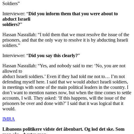
Soldiers”
Interviewer: “
Did you inform them that you were about to
abduct Israeli
soldiers?
”
Hassan Nasrallah: “I told them that we must resolve the issue of the
prisoners, and that the only way to resolve it is by abducting Israeli
soldiers.”
Interviewer: “
Did you say this clearly?
”
Hassan Nasrallah: “Yes, and nobody said to me: ‘No, you are not
allowed to
abduct Israeli soldiers.’ Even if they had told me not to… I’m not
defending myself here. I said that we would abduct Israeli soldiers,
in meetings with some of the main political leaders in the country. I
don’t want to mention names now, but when the time comes to settle
accounts, I will. They asked: ‘If this happens, will the issue of the
prisoners be over and done with?’ I said that it was logical that it
would.
IMRA
Libanons politikere vidste det åbenbart. Og lod det ske. Som