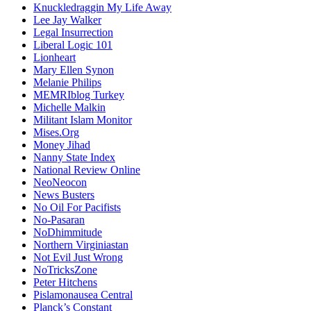
Knuckledraggin My Life Away
Lee Jay Walker
Legal Insurrection
Liberal Logic 101
Lionheart
Mary Ellen Synon
Melanie Philips
MEMRIblog Turkey
Michelle Malkin
Militant Islam Monitor
Mises.Org
Money Jihad
Nanny State Index
National Review Online
NeoNeocon
News Busters
No Oil For Pacifists
No-Pasaran
NoDhimmitude
Northern Virginiastan
Not Evil Just Wrong
NoTricksZone
Peter Hitchens
Pislamonausea Central
Planck’s Constant