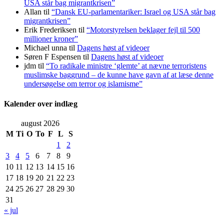
USA står bag migrantkrisen”
Allan
til
“Dansk EU-parlamentariker: Israel og USA står bag
migrantkrisen”
Erik Frederiksen
til
“Motorstyrelsen beklager fejl til 500
millioner kroner”
Michael unna
til
Dagens høst af videoer
Søren F Espensen
til
Dagens høst af videoer
jdm
til
“To radikale ministre ‘glemte’ at nævne terroristens
muslimske baggrund – de kunne have gavn af at læse denne
undersøgelse om terror og islamisme”
Kalender over indlæg
august 2026
M
Ti
O
To
F
L
S
1
2
3
4
5
6
7
8
9
10
11
12
13
14
15
16
17
18
19
20
21
22
23
24
25
26
27
28
29
30
31
« jul