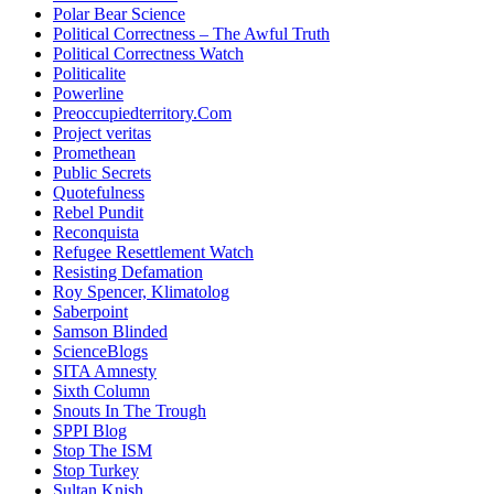
Polar Bear Science
Political Correctness – The Awful Truth
Political Correctness Watch
Politicalite
Powerline
Preoccupiedterritory.Com
Project veritas
Promethean
Public Secrets
Quotefulness
Rebel Pundit
Reconquista
Refugee Resettlement Watch
Resisting Defamation
Roy Spencer, Klimatolog
Saberpoint
Samson Blinded
ScienceBlogs
SITA Amnesty
Sixth Column
Snouts In The Trough
SPPI Blog
Stop The ISM
Stop Turkey
Sultan Knish