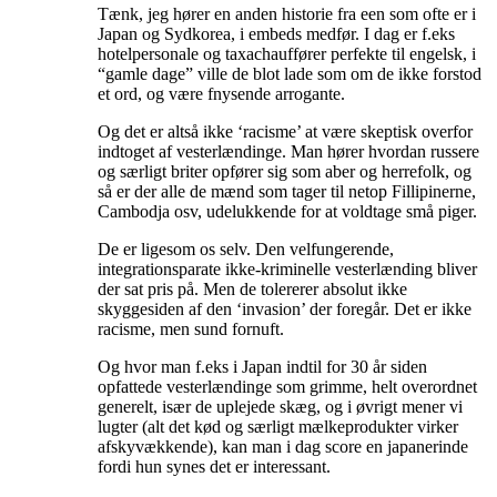
Tænk, jeg hører en anden historie fra een som ofte er i
Japan og Sydkorea, i embeds medfør. I dag er f.eks
hotelpersonale og taxachauffører perfekte til engelsk, i
“gamle dage” ville de blot lade som om de ikke forstod
et ord, og være fnysende arrogante.
Og det er altså ikke ‘racisme’ at være skeptisk overfor
indtoget af vesterlændinge. Man hører hvordan russere
og særligt briter opfører sig som aber og herrefolk, og
så er der alle de mænd som tager til netop Fillipinerne,
Cambodja osv, udelukkende for at voldtage små piger.
De er ligesom os selv. Den velfungerende,
integrationsparate ikke-kriminelle vesterlænding bliver
der sat pris på. Men de tolererer absolut ikke
skyggesiden af den ‘invasion’ der foregår. Det er ikke
racisme, men sund fornuft.
Og hvor man f.eks i Japan indtil for 30 år siden
opfattede vesterlændinge som grimme, helt overordnet
generelt, især de uplejede skæg, og i øvrigt mener vi
lugter (alt det kød og særligt mælkeprodukter virker
afskyvækkende), kan man i dag score en japanerinde
fordi hun synes det er interessant.