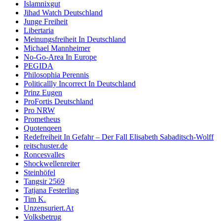
Islamnixgut
Jihad Watch Deutschland
Junge Freiheit
Libertaria
Meinungsfreiheit In Deutschland
Michael Mannheimer
No-Go-Area In Europe
PEGIDA
Philosophia Perennis
Politicallly Incorrect In Deutschland
Prinz Eugen
ProFortis Deutschland
Pro NRW
Prometheus
Quotenqeen
Redefreiheit In Gefahr – Der Fall Elisabeth Sabaditsch-Wolff
reitschuster.de
Roncesvalles
Shockwellenreiter
Steinhöfel
Tangsir 2569
Tatjana Festerling
Tim K.
Unzensuriert.At
Volksbetrug