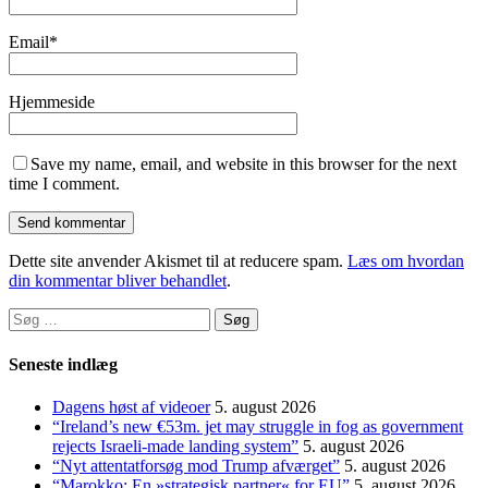
Email
*
Hjemmeside
Save my name, email, and website in this browser for the next
time I comment.
Dette site anvender Akismet til at reducere spam.
Læs om hvordan
din kommentar bliver behandlet
.
Søg
efter:
Seneste indlæg
Dagens høst af videoer
5. august 2026
“Ireland’s new €53m. jet may struggle in fog as government
rejects Israeli-made landing system”
5. august 2026
“Nyt attentatforsøg mod Trump afværget”
5. august 2026
“Marokko: En »strategisk partner« for EU”
5. august 2026