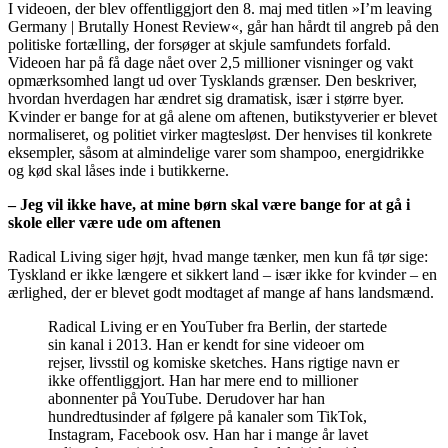
I videoen, der blev offentliggjort den 8. maj med titlen »I’m leaving
Germany | Brutally Honest Review«, går han hårdt til angreb på den
politiske fortælling, der forsøger at skjule samfundets forfald.
Videoen har på få dage nået over 2,5 millioner visninger og vakt
opmærksomhed langt ud over Tysklands grænser. Den beskriver,
hvordan hverdagen har ændret sig dramatisk, især i større byer.
Kvinder er bange for at gå alene om aftenen, butikstyverier er blevet
normaliseret, og politiet virker magtesløst. Der henvises til konkrete
eksempler, såsom at almindelige varer som shampoo, energidrikke
og kød skal låses inde i butikkerne.
– Jeg vil ikke have, at mine børn skal være bange for at gå i
skole eller være ude om aftenen
Radical Living siger højt, hvad mange tænker, men kun få tør sige:
Tyskland er ikke længere et sikkert land – især ikke for kvinder – en
ærlighed, der er blevet godt modtaget af mange af hans landsmænd.
Radical Living er en YouTuber fra Berlin, der startede
sin kanal i 2013. Han er kendt for sine videoer om
rejser, livsstil og komiske sketches. Hans rigtige navn er
ikke offentliggjort. Han har mere end to millioner
abonnenter på YouTube. Derudover har han
hundredtusinder af følgere på kanaler som TikTok,
Instagram, Facebook osv. Han har i mange år lavet