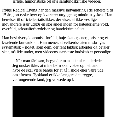
ærlige, humoristiske og ofte samfundskritiske videoer.
Ifølge Radical Living har den massive indvandring i de seneste ti til
15 år gjort tyske byer og kvarterer utrygge og mindre »tyske«. Han
henviser til officielle statistikker, der viser, at ikke-vestlige
indvandrere især udgør en stor andel inden for kategorierne vold,
overfald, seksualforbrydelser og bandekriminalitet.
Han beskriver økonomisk forfald, høje skatter, energipriser og et
kvælende bureaukrati. Han mener, at velfærdsstaten misbruges
systematisk – noget, som dem, der rent faktisk arbejder og betaler
skat, må lide under, men videoens stærkeste budskab er personligt:
– Når man får børn, begynder man at tænke anderledes.
Jeg ønsker ikke, at mine børn skal vokse op i et land,
hvor de skal være bange for at gå i skole eller være ude
om aftenen. Tyskland er ikke længere det trygge,
velfungerende land, jeg voksede op i.