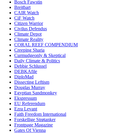
Bosch Fawstin
Breitbart
CAIR Watch
CiF Watch
Citizen Warrior
Civilus Defendus
Climate Depot
Climate Reality
CORAL REEF COMPENDIUM
Creeping Sharia
Curmudgeonly & Skeptical
Daily Climate & Politics
Debbie Schlussel
DEBKAfile
DiploMad
Dissecting Leftism
Douglas Murray
Egyptian Sandmonkey
Ekspressum
EU Referendum
Ezra Levant
Faith Freedom International
Forskellige Strøtanker
Frontpage Magazine
Gates Of Vienna