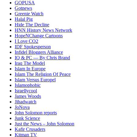
GOPUSA
Gotnews
Greenie Watch
Halal Pig
Hide The Decline
HNN History News Network
HopeNChange Cartoons
I Love CO2
IDF Spokesperson
Infidel Bloggers Alliance
IQ & PC — By Chris Brand
Iraq The Model
Islam In Europe
Islam The Religion Of Peace
Islam Versus Europe
l
Islamophobic
Israellycool
James Woods
Jihadwatch
JoNova
John Solomon reports
Junk Science
Just the News – John Solomon
Kafir Crusaders
Kitman TV