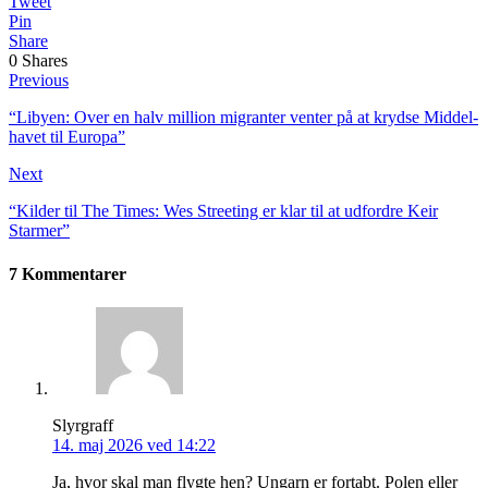
Tweet
Pin
Share
0
Shares
Previous
“Libyen: Over en halv million migranter venter på at krydse Middel­
havet til Europa”
Next
“Kilder til The Times: Wes Streeting er klar til at udfordre Keir
Starmer”
7 Kommentarer
Slyrgraff
14. maj 2026 ved 14:22
Ja, hvor skal man flygte hen? Ungarn er fortabt. Polen eller