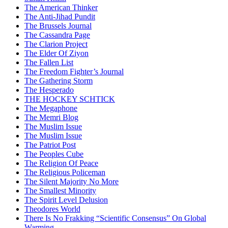
The American Thinker
The Anti-Jihad Pundit
The Brussels Journal
The Cassandra Page
The Clarion Project
The Elder Of Ziyon
The Fallen List
The Freedom Fighter’s Journal
The Gathering Storm
The Hesperado
THE HOCKEY SCHTICK
The Megaphone
The Memri Blog
The Muslim Issue
The Muslim Issue
The Patriot Post
The Peoples Cube
The Religion Of Peace
The Religious Policeman
The Silent Majority No More
The Smallest Minority
The Spirit Level Delusion
Theodores World
There Is No Frakking “Scientific Consensus” On Global
Warming