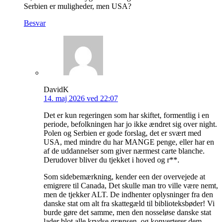
Serbien er muligheder, men USA?
Besvar
DavidK
14. maj 2026 ved 22:07
Det er kun regeringen som har skiftet, formentlig i en
periode, befolkningen har jo ikke ændret sig over night.
Polen og Serbien er gode forslag, det er svært med
USA, med mindre du har MANGE penge, eller har en
af de uddannelser som giver nærmest carte blanche.
Derudover bliver du tjekket i hoved og r**.
Som sidebemærkning, kender een der overvejede at
emigrere til Canada, Det skulle man tro ville være nemt,
men de tjekker ALT. De indhenter oplysninger fra den
danske stat om alt fra skattegæld til biblioteksbøder! Vi
burde gøre det samme, men den nosseløse danske stat
lader blot alle krydse grænsen, og konverterer dem