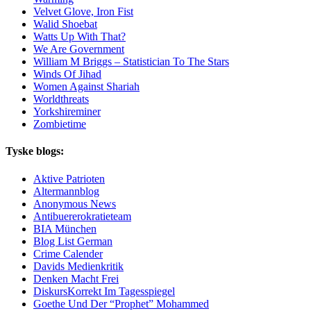
Velvet Glove, Iron Fist
Walid Shoebat
Watts Up With That?
We Are Government
William M Briggs – Statistician To The Stars
Winds Of Jihad
Women Against Shariah
Worldthreats
Yorkshireminer
Zombietime
Tyske blogs:
Aktive Patrioten
Altermannblog
Anonymous News
Antibuererokratieteam
BIA München
Blog List German
Crime Calender
Davids Medienkritik
Denken Macht Frei
DiskursKorrekt Im Tagesspiegel
Goethe Und Der “Prophet” Mohammed