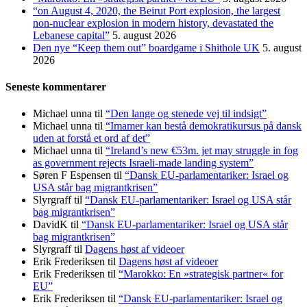
“on August 4, 2020, the Beirut Port explosion, the largest
non-nuclear explosion in modern history, devastated the
Lebanese capital”
5. august 2026
Den nye “Keep them out” boardgame i Shithole UK
5. august
2026
Seneste kommentarer
Michael unna
til
“Den lange og stenede vej til indsigt”
Michael unna
til
“Imamer kan bestå demokratikursus på dansk
uden at forstå et ord af det”
Michael unna
til
“Ireland’s new €53m. jet may struggle in fog
as government rejects Israeli-made landing system”
Søren F Espensen
til
“Dansk EU-parlamentariker: Israel og
USA står bag migrantkrisen”
Slyrgraff
til
“Dansk EU-parlamentariker: Israel og USA står
bag migrantkrisen”
DavidK
til
“Dansk EU-parlamentariker: Israel og USA står
bag migrantkrisen”
Slyrgraff
til
Dagens høst af videoer
Erik Frederiksen
til
Dagens høst af videoer
Erik Frederiksen
til
“Marokko: En »strategisk partner« for
EU”
Erik Frederiksen
til
“Dansk EU-parlamentariker: Israel og