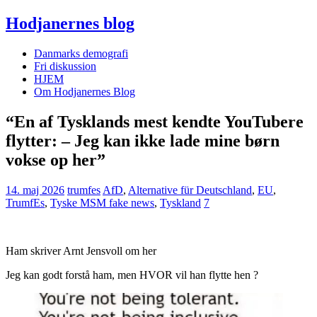
Hodjanernes blog
Danmarks demografi
Fri diskussion
HJEM
Om Hodjanernes Blog
“En af Tysklands mest kendte YouTubere
flytter: – Jeg kan ikke lade mine børn
vokse op her”
14. maj 2026
trumfes
AfD
,
Alternative für Deutschland
,
EU
,
TrumfEs
,
Tyske MSM fake news
,
Tyskland
7
Ham skriver Arnt Jensvoll om her
Jeg kan godt forstå ham, men HVOR vil han flytte hen ?