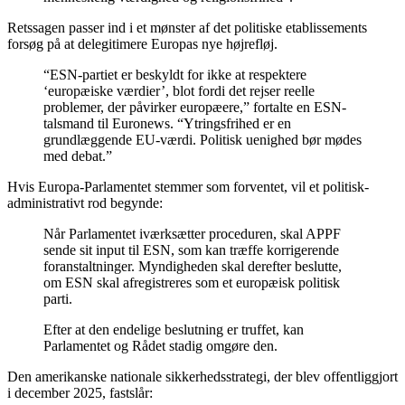
Retssagen passer ind i et mønster af det politiske etablissements
forsøg på at delegitimere Europas nye højrefløj.
“ESN-partiet er beskyldt for ikke at respektere
‘europæiske værdier’, blot fordi det rejser reelle
problemer, der påvirker europæere,” fortalte en ESN-
talsmand til Euronews. “Ytringsfrihed er en
grundlæggende EU-værdi. Politisk uenighed bør mødes
med debat.”
Hvis Europa-Parlamentet stemmer som forventet, vil et politisk-
administrativt rod begynde:
Når Parlamentet iværksætter proceduren, skal APPF
sende sit input til ESN, som kan træffe korrigerende
foranstaltninger. Myndigheden skal derefter beslutte,
om ESN skal afregistreres som et europæisk politisk
parti.
Efter at den endelige beslutning er truffet, kan
Parlamentet og Rådet stadig omgøre den.
Den amerikanske nationale sikkerhedsstrategi, der blev offentliggjort
i december 2025, fastslår: