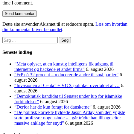
time I comment.
Dette site anvender Akismet til at reducere spam.
Læs om hvordan
din kommentar bliver behandlet
.
Søg
efter:
Seneste indlæg
“Meta oplyser, at en kunstig intelligens fik adgang til
internettet og hackede et andet firma”
6. august 2026
“FrP på 32 procent – reducerer de andre til små partier”
6.
august 2026
“Invasionen af Ceuta” + VOX politiker overfaldet af …
6.
august 2026
“Demokratisk kandidat til Senatet under lup for islamiske
forbindelser”
6. august 2026
“Derfor har de kun foragt for danskerne”
6. august 2026
“De politisk korrekte hyldede Jason Arday som den yngste
sorte professor nogensinde – i går trådte han tilbage efter
massive anklage for snyd”
6. august 2026