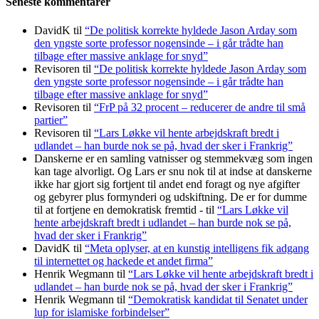
Seneste kommentarer
DavidK
til
“De politisk korrekte hyldede Jason Arday som
den yngste sorte professor nogensinde – i går trådte han
tilbage efter massive anklage for snyd”
Revisoren
til
“De politisk korrekte hyldede Jason Arday som
den yngste sorte professor nogensinde – i går trådte han
tilbage efter massive anklage for snyd”
Revisoren
til
“FrP på 32 procent – reducerer de andre til små
partier”
Revisoren
til
“Lars Løkke vil hente arbejdskraft bredt i
udlandet – han burde nok se på, hvad der sker i Frankrig”
Danskerne er en samling vatnisser og stemmekvæg som ingen
kan tage alvorligt. Og Lars er snu nok til at indse at danskerne
ikke har gjort sig fortjent til andet end foragt og nye afgifter
og gebyrer plus formynderi og udskiftning. De er for dumme
til at fortjene en demokratisk fremtid -
til
“Lars Løkke vil
hente arbejdskraft bredt i udlandet – han burde nok se på,
hvad der sker i Frankrig”
DavidK
til
“Meta oplyser, at en kunstig intelligens fik adgang
til internettet og hackede et andet firma”
Henrik Wegmann
til
“Lars Løkke vil hente arbejdskraft bredt i
udlandet – han burde nok se på, hvad der sker i Frankrig”
Henrik Wegmann
til
“Demokratisk kandidat til Senatet under
lup for islamiske forbindelser”