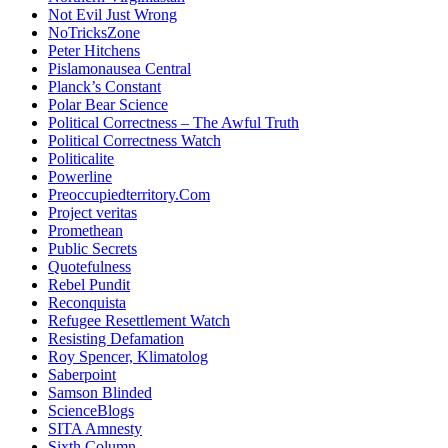
Not Evil Just Wrong
NoTricksZone
Peter Hitchens
Pislamonausea Central
Planck’s Constant
Polar Bear Science
Political Correctness – The Awful Truth
Political Correctness Watch
Politicalite
Powerline
Preoccupiedterritory.Com
Project veritas
Promethean
Public Secrets
Quotefulness
Rebel Pundit
Reconquista
Refugee Resettlement Watch
Resisting Defamation
Roy Spencer, Klimatolog
Saberpoint
Samson Blinded
ScienceBlogs
SITA Amnesty
Sixth Column