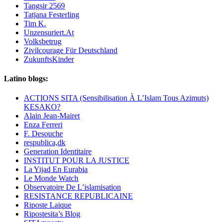
Tangsir 2569
Tatjana Festerling
Tim K.
Unzensuriert.At
Volksbetrug
Zivilcourage Für Deutschland
ZukunftsKinder
Latino blogs:
ACTIONS SITA (Sensibilisation À L’Islam Tous Azimuts)
KESAKO?
Alain Jean-Mairet
Enza Ferreri
F. Desouche
respublica,dk
Generation Identitaire
INSTITUT POUR LA JUSTICE
La Yijad En Eurabia
Le Monde Watch
Observatoire De L’islamisation
RESISTANCE REPUBLICAINE
Riposte Laique
Ripostesita’s Blog