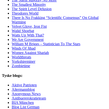
The Silent Majority No More
The Smallest Minority
The Spirit Level Delusion
Theodores World
There Is No Frakking “Scientific Consensus” On Global
Warming
Velvet Glove, Iron Fist
Walid Shoebat
Watts Up With That?
We Are Government
William M Briggs – Statistician To The Stars
Winds Of Jihad
Women Against Shariah
Worldthreats
Yorkshireminer
Zombietime
Tyske blogs:
Aktive Patrioten
Altermannblog
Anonymous News
Antibuererokratieteam
BIA München
Blog List German