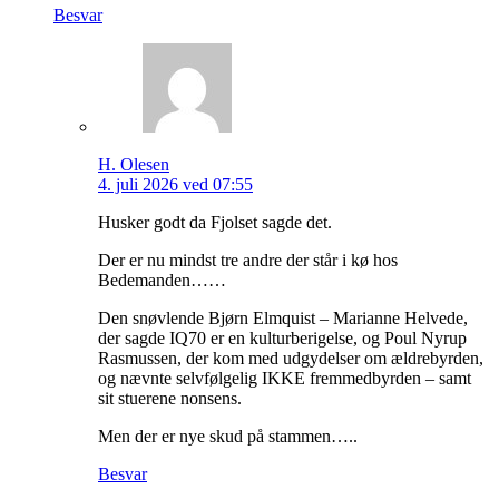
Besvar
H. Olesen
4. juli 2026 ved 07:55
Husker godt da Fjolset sagde det.
Der er nu mindst tre andre der står i kø hos
Bedemanden……
Den snøvlende Bjørn Elmquist – Marianne Helvede,
der sagde IQ70 er en kulturberigelse, og Poul Nyrup
Rasmussen, der kom med udgydelser om ældrebyrden,
og nævnte selvfølgelig IKKE fremmedbyrden – samt
sit stuerene nonsens.
Men der er nye skud på stammen…..
Besvar