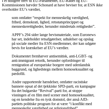
I et tidligere brev til EU-Parlamentet, EU-Rådet og EU-
Kommissionen hævder Schonard at have beviser for, at ESN ikke
overholder EU’s værdier,
som omfatter “respekt for menneskelig værdighed,
frihed, demokrati, lighed, retsstatsprincippet og
menneskerettigheder, herunder mindretals rettigheder”.
APPF’s 294 sider lange bevismateriale, som Euronews
har set, indeholder retsafgørelser, udtalelser og opslag
på sociale medier fra ESN-medlemmer, der kan udgøre
bevis for krænkelser af EU’s værdier.
Dokumentet fremhæver antisemitisk, anti-LGBT- og
anti-immigrant retorik, herunder opfordringer til
remigration af europæiske borgere med udenlandsk
baggrund, og lighedstegn mellem homoseksualitet og
pædofili.
Andre rapporterede hændelser, omfatter racistiske
bannere opsat af det tjekkiske SPD-parti, en kampagne
fra det bulgarske “Revival”-parti for, at stoppe
visningen af ​​en film med scener med homoseksualitet,
og en kendelse fra en tysk domstol, der anså AfD-
partiets politiske program for at være “i konflikt med
menneskelig værdighed og religionsfrihed”.