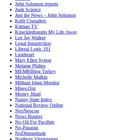
John Solomon reports
Junk Science
Just the News – John Solomon
Kafir Crusaders
Kitman TV
Knuckledraggin My Life Away
Lee Jay Walker
Legal Insurrection
Liberal Logic 101
Lionheart
Mary Ellen Synon
Melanie Philips
MEMRIblog Turkey
Michelle Malkin
Militant Islam Monitor
Mises.Org
Money Jihad
Nanny State Index
National Review Online
NeoNeocon
News Busters
No Oil For Pacifists
No-Pasaran
NoDhimmitude
Northern Virginiastan