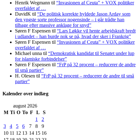
Henrik Wegmann
til
“Invasionen af Ceuta” + VOX politiker
overfaldet af …
DavidK
til
“De politisk korrekte hyldede Jason Arday som
den yngste sorte professor nogensinde – i går trådte han
tilbage efter massive anklage for snyd”
Søren F Espensen
til
“Lars Løkke vil hente arbejdskraft bredt
i udlandet – han burde nok se på, hvad der sker i Frankrig”
Søren F Espensen
til
“Invasionen af Ceuta” + VOX politiker
overfaldet af …
Michael unna
til
“Demokratisk kandidat til Senatet under lup
for islamiske forbindelser”
Søren F Espensen
til
“FrP på 32 procent – reducerer de andre
til små partier”
H. Olesen
til
“FrP på 32 procent – reducerer de andre til små
partier”
Kalender over indlæg
august 2026
M
Ti
O
To
F
L
S
1
2
3
4
5
6
7
8
9
10
11
12
13
14
15
16
17
18
19
20
21
22
23