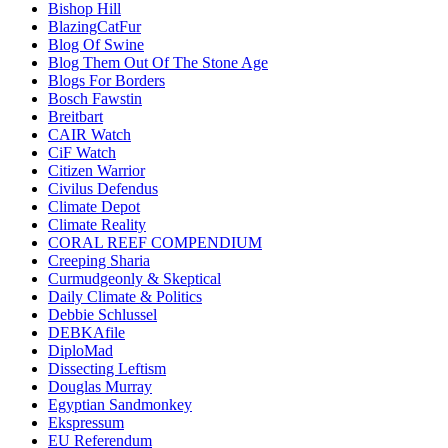
Bishop Hill
BlazingCatFur
Blog Of Swine
Blog Them Out Of The Stone Age
Blogs For Borders
Bosch Fawstin
Breitbart
CAIR Watch
CiF Watch
Citizen Warrior
Civilus Defendus
Climate Depot
Climate Reality
CORAL REEF COMPENDIUM
Creeping Sharia
Curmudgeonly & Skeptical
Daily Climate & Politics
Debbie Schlussel
DEBKAfile
DiploMad
Dissecting Leftism
Douglas Murray
Egyptian Sandmonkey
Ekspressum
EU Referendum