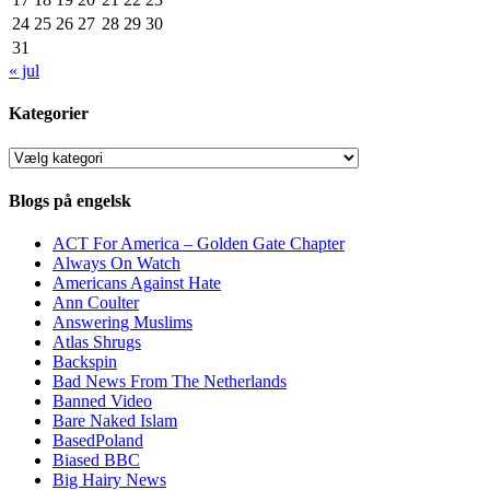
24
25
26
27
28
29
30
31
« jul
Kategorier
Kategorier
Blogs på engelsk
ACT For America – Golden Gate Chapter
Always On Watch
Americans Against Hate
Ann Coulter
Answering Muslims
Atlas Shrugs
Backspin
Bad News From The Netherlands
Banned Video
Bare Naked Islam
BasedPoland
Biased BBC
Big Hairy News