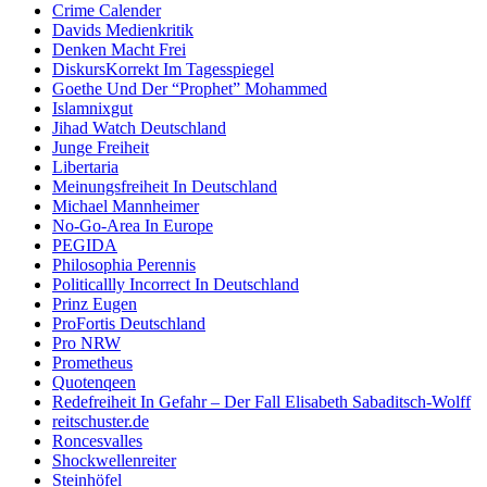
Crime Calender
Davids Medienkritik
Denken Macht Frei
DiskursKorrekt Im Tagesspiegel
Goethe Und Der “Prophet” Mohammed
Islamnixgut
Jihad Watch Deutschland
Junge Freiheit
Libertaria
Meinungsfreiheit In Deutschland
Michael Mannheimer
No-Go-Area In Europe
PEGIDA
Philosophia Perennis
Politicallly Incorrect In Deutschland
Prinz Eugen
ProFortis Deutschland
Pro NRW
Prometheus
Quotenqeen
Redefreiheit In Gefahr – Der Fall Elisabeth Sabaditsch-Wolff
reitschuster.de
Roncesvalles
Shockwellenreiter
Steinhöfel