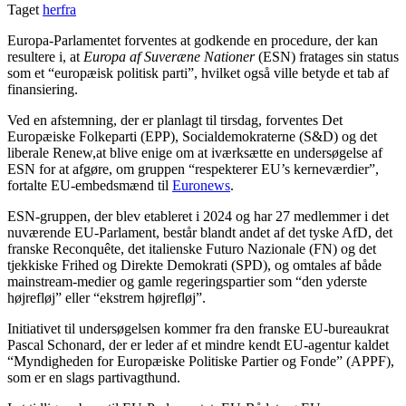
Taget
herfra
Europa-Parlamentet forventes at godkende en procedure, der kan
resultere i, at
Europa af Suveræne Nationer
(ESN) fratages sin status
som et “europæisk politisk parti”, hvilket også ville betyde et tab af
finansiering.
Ved en afstemning, der er planlagt til tirsdag, forventes Det
Europæiske Folkeparti (EPP), Socialdemokraterne (S&D) og det
liberale Renew,at blive enige om at iværksætte en undersøgelse af
ESN for at afgøre, om gruppen “respekterer EU’s kerneværdier”,
fortalte EU-embedsmænd til
Euronews
.
ESN-gruppen, der blev etableret i 2024 og har 27 medlemmer i det
nuværende EU-Parlament, består blandt andet af det tyske AfD, det
franske Reconquête, det italienske Futuro Nazionale (FN) og det
tjekkiske Frihed og Direkte Demokrati (SPD), og omtales af både
mainstream-medier og gamle regeringspartier som “den yderste
højrefløj” eller “ekstrem højrefløj”.
Initiativet til undersøgelsen kommer fra den franske EU-bureaukrat
Pascal Schonard, der er leder af et mindre kendt EU-agentur kaldet
“Myndigheden for Europæiske Politiske Partier og Fonde” (APPF),
som er en slags partivagthund.