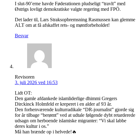
I slut-90’erne havde Føderationen pludseligt “travlt” med
Østrigs lovligt demokratiske valgte regering med FPÖ.
Det lader til, Lars Straksopbremsning Rasmussen kan glemme
ALT om at få afskaffet rets- og møntforbeholdet!
Besvar
Revisoren
3. juli 2026 ved 16:53
Lidt OT:
Den gamle afdankede islamliderlige dhimmi Gregers
Dirckinck Holmfeld er kreperet i en alder af 93 år.
Den forhenværende kulturradikale “DR-journalist” gjorde sig
for år tilbage “berømt” ved at udtale følgende dybt retarderede
udsagn om herboende islamiske migranter: “Vi skal labbe
deres kultur i os.”
Må han brænde op i helvede!🔥