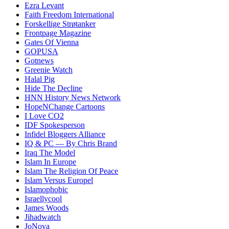
Ezra Levant
Faith Freedom International
Forskellige Strøtanker
Frontpage Magazine
Gates Of Vienna
GOPUSA
Gotnews
Greenie Watch
Halal Pig
Hide The Decline
HNN History News Network
HopeNChange Cartoons
I Love CO2
IDF Spokesperson
Infidel Bloggers Alliance
IQ & PC — By Chris Brand
Iraq The Model
Islam In Europe
Islam The Religion Of Peace
Islam Versus Europe
l
Islamophobic
Israellycool
James Woods
Jihadwatch
JoNova