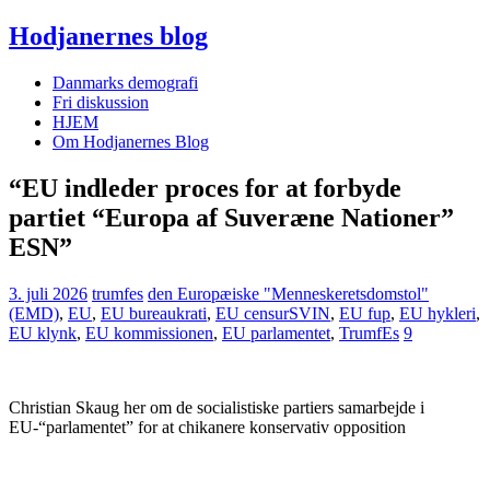
Hodjanernes blog
Danmarks demografi
Fri diskussion
HJEM
Om Hodjanernes Blog
“EU indleder proces for at forbyde
partiet “Europa af Suveræne Nationer”
ESN”
3. juli 2026
trumfes
den Europæiske "Menneskeretsdomstol"
(EMD)
,
EU
,
EU bureaukrati
,
EU censurSVIN
,
EU fup
,
EU hykleri
,
EU klynk
,
EU kommissionen
,
EU parlamentet
,
TrumfEs
9
Christian Skaug her om de socialistiske partiers samarbejde i
EU-“parlamentet” for at chikanere konservativ opposition