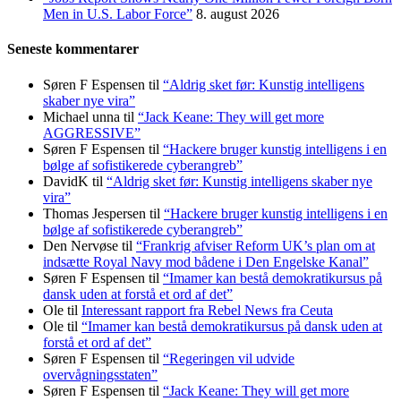
Men in U.S. Labor Force”
8. august 2026
Seneste kommentarer
Søren F Espensen
til
“Aldrig sket før: Kunstig intelligens
skaber nye vira”
Michael unna
til
“Jack Keane: They will get more
AGGRESSIVE”
Søren F Espensen
til
“Hackere bruger kunstig intelligens i en
bølge af sofistikerede cyberangreb”
DavidK
til
“Aldrig sket før: Kunstig intelligens skaber nye
vira”
Thomas Jespersen
til
“Hackere bruger kunstig intelligens i en
bølge af sofistikerede cyberangreb”
Den Nervøse
til
“Frankrig afviser Reform UK’s plan om at
indsætte Royal Navy mod bådene i Den Engelske Kanal”
Søren F Espensen
til
“Imamer kan bestå demokratikursus på
dansk uden at forstå et ord af det”
Ole
til
Interessant rapport fra Rebel News fra Ceuta
Ole
til
“Imamer kan bestå demokratikursus på dansk uden at
forstå et ord af det”
Søren F Espensen
til
“Regeringen vil udvide
overvågningsstaten”
Søren F Espensen
til
“Jack Keane: They will get more