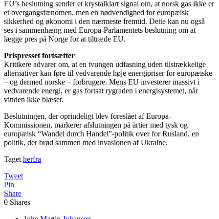
EU’s beslutning sender et krystalklart signal om, at norsk gas ikke er
et overgangsfænomen, men en nødvendighed for europæisk
sikkerhed og økonomi i den nærmeste fremtid. Dette kan nu også
ses i sammenhæng med Europa-Parlamentets beslutning om at
lægge pres på Norge for at tiltræde EU.
Prispresset fortsætter
Kritikere advarer om, at en tvungen udfasning uden tilstrækkelige
alternativer kan føre til vedvarende høje energipriser for europæiske
– og dermed norske – forbrugere. Mens EU investerer massivt i
vedvarende energi, er gas fortsat rygraden i energisystemet, når
vinden ikke blæser.
Beslutningen, der oprindeligt blev foreslået af Europa-
Kommissionen, markerer afslutningen på årtier med tysk og
europæisk “Wandel durch Handel”-politik over for Rusland, en
politik, der brød sammen med invasionen af Ukraine.
Taget
herfra
Tweet
Pin
Share
0
Shares
John Martin Johansen