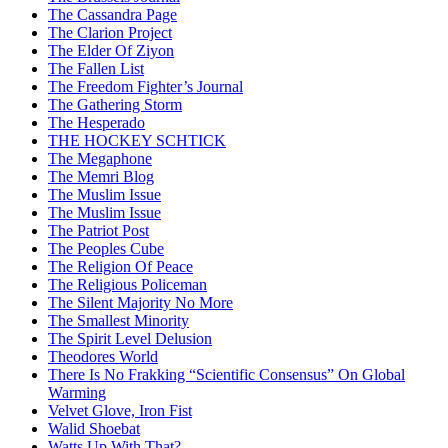
The Cassandra Page
The Clarion Project
The Elder Of Ziyon
The Fallen List
The Freedom Fighter’s Journal
The Gathering Storm
The Hesperado
THE HOCKEY SCHTICK
The Megaphone
The Memri Blog
The Muslim Issue
The Muslim Issue
The Patriot Post
The Peoples Cube
The Religion Of Peace
The Religious Policeman
The Silent Majority No More
The Smallest Minority
The Spirit Level Delusion
Theodores World
There Is No Frakking “Scientific Consensus” On Global
Warming
Velvet Glove, Iron Fist
Walid Shoebat
Watts Up With That?