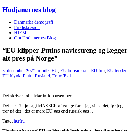
Hodjanernes blog
Danmarks demografi
Fri diskussion
HJEM
Om Hodjanernes Blog
“EU klipper Putins navle­streng og lægger
alt pres på Norge”
3. december 2025
trumfes
EU
,
EU bureaukrati
,
EU fup
,
EU hykleri
,
EU klynk
,
Putin
,
Rusland
,
TrumfEs
1
Det skriver John Martin Johansen her
Det har EU jo sagt MASSER af gange før – jeg vil se det, før jeg
tror på det : det er mere EU gas end russisk gas …
Taget
herfra
Tirsdag aften traf EU en historisk beslutning, der vil ændre det