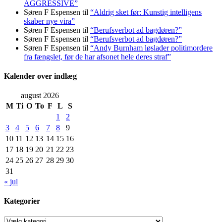
AGGRESSIVE”
Søren F Espensen
til
“Aldrig sket før: Kunstig intelligens
skaber nye vira”
Søren F Espensen
til
“Berufsverbot ad bagdøren?”
Søren F Espensen
til
“Berufsverbot ad bagdøren?”
Søren F Espensen
til
“Andy Burnham løslader politi­mordere
fra fængslet, før de har afsonet hele deres straf”
Kalender over indlæg
august 2026
M
Ti
O
To
F
L
S
1
2
3
4
5
6
7
8
9
10
11
12
13
14
15
16
17
18
19
20
21
22
23
24
25
26
27
28
29
30
31
« jul
Kategorier
Kategorier