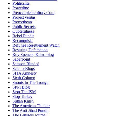
Politicalite
Powerline
Preoccupiedterritory.Com
Project veritas
Promethean
Public Secrets
Quotefulness
Rebel Pundit
Reconquista
Refugee Resettlement Watch
Resisting Defamation
Roy Spencer, Klimatolog
Saberpoint
Samson Blinded
ScienceBlogs
SITA Amnesty
Sixth Column
Snouts In The Trough
SPPI Blog
Stop The ISM
Stop Turkey
Sultan Knish
The American Thinker
The Anti-Jihad Pundit
The Brussels Journal