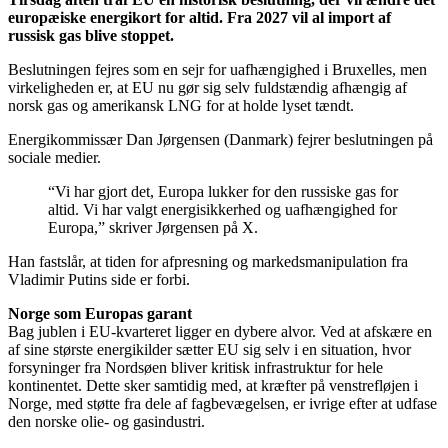
europæiske energikort for altid. Fra 2027 vil al import af
russisk gas blive stoppet.
Beslutningen fejres som en sejr for uafhængighed i Bruxelles, men
virkeligheden er, at EU nu gør sig selv fuldstændig afhængig af
norsk gas og amerikansk LNG for at holde lyset tændt.
Energikommissær Dan Jørgensen (Danmark) fejrer beslutningen på
sociale medier.
“Vi har gjort det, Europa lukker for den russiske gas for
altid. Vi har valgt energisikkerhed og uafhængighed for
Europa,” skriver Jørgensen på X.
Han fastslår, at tiden for afpresning og markedsmanipulation fra
Vladimir Putins side er forbi.
Norge som Europas garant
Bag jublen i EU-kvarteret ligger en dybere alvor. Ved at afskære en
af sine største energikilder sætter EU sig selv i en situation, hvor
forsyninger fra Nordsøen bliver kritisk infrastruktur for hele
kontinentet. Dette sker samtidig med, at kræfter på venstrefløjen i
Norge, med støtte fra dele af fagbevægelsen, er ivrige efter at udfase
den norske olie- og gasindustri.