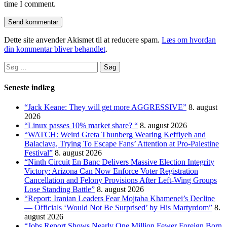
time I comment.
Dette site anvender Akismet til at reducere spam.
Læs om hvordan
din kommentar bliver behandlet
.
Søg
efter:
Seneste indlæg
“Jack Keane: They will get more AGGRESSIVE”
8. august
2026
“Linux passes 10% market share? “
8. august 2026
“WATCH: Weird Greta Thunberg Wearing Keffiyeh and
Balaclava, Trying To Escape Fans’ Attention at Pro-Palestine
Festival”
8. august 2026
“Ninth Circuit En Banc Delivers Massive Election Integrity
Victory: Arizona Can Now Enforce Voter Registration
Cancellation and Felony Provisions After Left-Wing Groups
Lose Standing Battle”
8. august 2026
“Report: Iranian Leaders Fear Mojtaba Khamenei’s Decline
— Officials ‘Would Not Be Surprised’ by His Martyrdom”
8.
august 2026
“Jobs Report Shows Nearly One Million Fewer Foreign Born