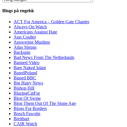
Blogs på engelsk
ACT For America – Golden Gate Chapter
Always On Watch
Americans Against Hate
Ann Coulter
Answering Muslims
Atlas Shrugs
Backspin
Bad News From The Netherlands
Banned Video
Bare Naked Islam
BasedPoland
Biased BBC
Big Hairy News
Bishop Hill
BlazingCatFur
Blog Of Swine
Blog Them Out Of The Stone Age
Blogs For Borders
Bosch Fawstin
Breitbart
CAIR Watch