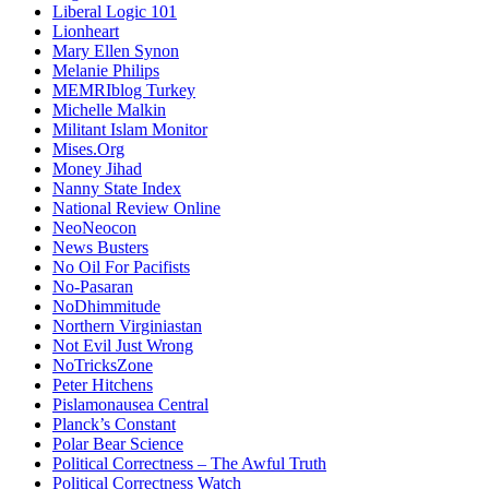
Liberal Logic 101
Lionheart
Mary Ellen Synon
Melanie Philips
MEMRIblog Turkey
Michelle Malkin
Militant Islam Monitor
Mises.Org
Money Jihad
Nanny State Index
National Review Online
NeoNeocon
News Busters
No Oil For Pacifists
No-Pasaran
NoDhimmitude
Northern Virginiastan
Not Evil Just Wrong
NoTricksZone
Peter Hitchens
Pislamonausea Central
Planck’s Constant
Polar Bear Science
Political Correctness – The Awful Truth
Political Correctness Watch