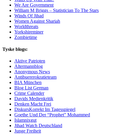
We Are Government
William M Briggs – Statistician To The Stars
Winds Of Jihad
Women Against Shariah
Worldthreats
Yorkshireminer
Zombietime
Tyske blogs:
Aktive Patrioten
Altermannblog
Anonymous News
Antibuererokratieteam
BIA München
Blog List German
Crime Calender
Davids Medienkritik
Denken Macht Frei
DiskursKorrekt Im Tagesspiegel
Goethe Und Der “Prophet” Mohammed
Islamnixgut
Jihad Watch Deutschland
Junge Freiheit