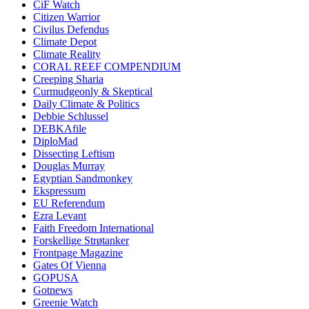
CiF Watch
Citizen Warrior
Civilus Defendus
Climate Depot
Climate Reality
CORAL REEF COMPENDIUM
Creeping Sharia
Curmudgeonly & Skeptical
Daily Climate & Politics
Debbie Schlussel
DEBKAfile
DiploMad
Dissecting Leftism
Douglas Murray
Egyptian Sandmonkey
Ekspressum
EU Referendum
Ezra Levant
Faith Freedom International
Forskellige Strøtanker
Frontpage Magazine
Gates Of Vienna
GOPUSA
Gotnews
Greenie Watch