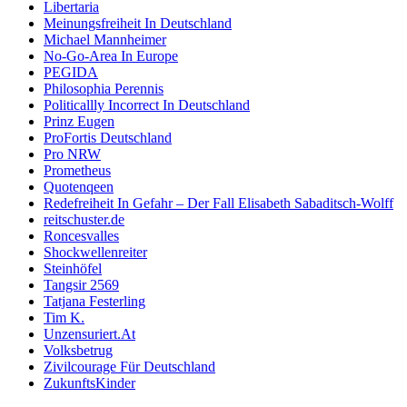
Libertaria
Meinungsfreiheit In Deutschland
Michael Mannheimer
No-Go-Area In Europe
PEGIDA
Philosophia Perennis
Politicallly Incorrect In Deutschland
Prinz Eugen
ProFortis Deutschland
Pro NRW
Prometheus
Quotenqeen
Redefreiheit In Gefahr – Der Fall Elisabeth Sabaditsch-Wolff
reitschuster.de
Roncesvalles
Shockwellenreiter
Steinhöfel
Tangsir 2569
Tatjana Festerling
Tim K.
Unzensuriert.At
Volksbetrug
Zivilcourage Für Deutschland
ZukunftsKinder