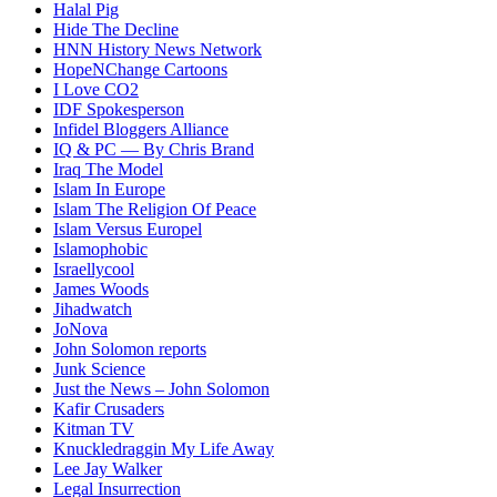
Halal Pig
Hide The Decline
HNN History News Network
HopeNChange Cartoons
I Love CO2
IDF Spokesperson
Infidel Bloggers Alliance
IQ & PC — By Chris Brand
Iraq The Model
Islam In Europe
Islam The Religion Of Peace
Islam Versus Europe
l
Islamophobic
Israellycool
James Woods
Jihadwatch
JoNova
John Solomon reports
Junk Science
Just the News – John Solomon
Kafir Crusaders
Kitman TV
Knuckledraggin My Life Away
Lee Jay Walker
Legal Insurrection