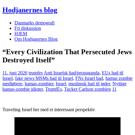
Hodjanernes blog
Danmarks demografi
Fri diskussion
HJEM
Om Hodjanernes Blog
“Every Civilization That Persecuted Jews
Destroyed Itself”
11. juni 2026
trumfes
Anti Israelsk had/propaganda
,
EUs had til
Israel
,
fake news MSMs had til Israel
,
FNs Israel had
,
hamas zombie
medløbere
,
hamas-zombier
,
Israel
,
muslimsk had til jøder
,
Nyttige
hamas-zombie idioter
,
TrumfEs
,
Tucker Carlson zombien
11
Traveling Israel her med et interessant perspektiv