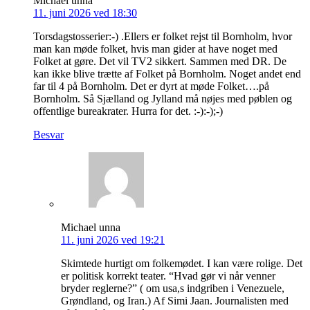
Michael unna
11. juni 2026 ved 18:30
Torsdagstosserier:-) .Ellers er folket rejst til Bornholm, hvor
man kan møde folket, hvis man gider at have noget med
Folket at gøre. Det vil TV2 sikkert. Sammen med DR. De
kan ikke blive trætte af Folket på Bornholm. Noget andet end
far til 4 på Bornholm. Det er dyrt at møde Folket….på
Bornholm. Så Sjælland og Jylland må nøjes med pøblen og
offentlige bureakrater. Hurra for det. :-):-);-)
Besvar
Michael unna
11. juni 2026 ved 19:21
Skimtede hurtigt om folkemødet. I kan være rolige. Det
er politisk korrekt teater. “Hvad gør vi når venner
bryder reglerne?” ( om usa,s indgriben i Venezuele,
Grøndland, og Iran.) Af Simi Jaan. Journalisten med