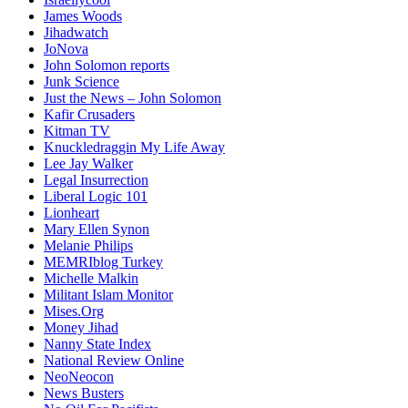
James Woods
Jihadwatch
JoNova
John Solomon reports
Junk Science
Just the News – John Solomon
Kafir Crusaders
Kitman TV
Knuckledraggin My Life Away
Lee Jay Walker
Legal Insurrection
Liberal Logic 101
Lionheart
Mary Ellen Synon
Melanie Philips
MEMRIblog Turkey
Michelle Malkin
Militant Islam Monitor
Mises.Org
Money Jihad
Nanny State Index
National Review Online
NeoNeocon
News Busters