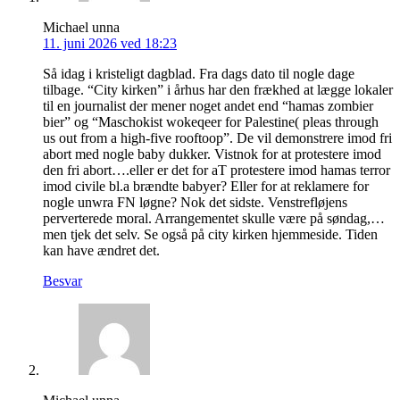
Michael unna
11. juni 2026 ved 18:23
Så idag i kristeligt dagblad. Fra dags dato til nogle dage
tilbage. “City kirken” i århus har den frækhed at lægge lokaler
til en journalist der mener noget andet end “hamas zombier
bier” og “Maschokist wokeqeer for Palestine( pleas through
us out from a high-five rooftoop”. De vil demonstrere imod fri
abort med nogle baby dukker. Vistnok for at protestere imod
den fri abort….eller er det for aT protestere imod hamas terror
imod civile bl.a brændte babyer? Eller for at reklamere for
nogle unwra FN løgne? Nok det sidste. Venstrefløjens
perverterede moral. Arrangementet skulle være på søndag,…
men tjek det selv. Se også på city kirken hjemmeside. Tiden
kan have ændret det.
Besvar