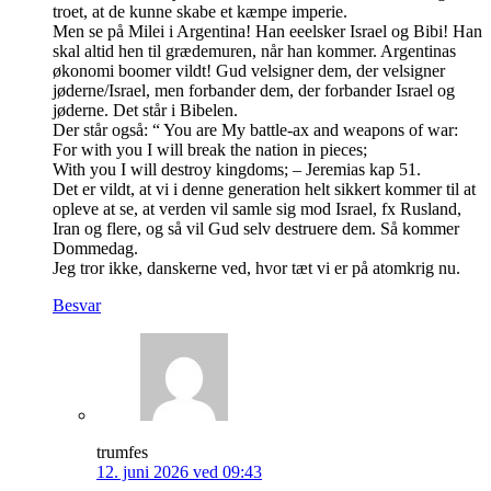
troet, at de kunne skabe et kæmpe imperie.
Men se på Milei i Argentina! Han eeelsker Israel og Bibi! Han
skal altid hen til grædemuren, når han kommer. Argentinas
økonomi boomer vildt! Gud velsigner dem, der velsigner
jøderne/Israel, men forbander dem, der forbander Israel og
jøderne. Det står i Bibelen.
Der står også: “ You are My battle-ax and weapons of war:
For with you I will break the nation in pieces;
With you I will destroy kingdoms; – Jeremias kap 51.
Det er vildt, at vi i denne generation helt sikkert kommer til at
opleve at se, at verden vil samle sig mod Israel, fx Rusland,
Iran og flere, og så vil Gud selv destruere dem. Så kommer
Dommedag.
Jeg tror ikke, danskerne ved, hvor tæt vi er på atomkrig nu.
Besvar
trumfes
12. juni 2026 ved 09:43