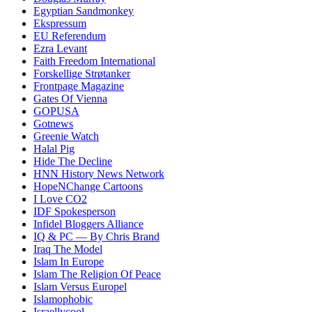
Egyptian Sandmonkey
Ekspressum
EU Referendum
Ezra Levant
Faith Freedom International
Forskellige Strøtanker
Frontpage Magazine
Gates Of Vienna
GOPUSA
Gotnews
Greenie Watch
Halal Pig
Hide The Decline
HNN History News Network
HopeNChange Cartoons
I Love CO2
IDF Spokesperson
Infidel Bloggers Alliance
IQ & PC — By Chris Brand
Iraq The Model
Islam In Europe
Islam The Religion Of Peace
Islam Versus Europe
l
Islamophobic
Israellycool