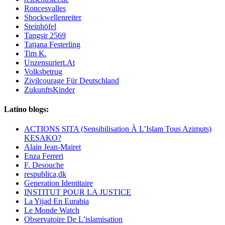
Roncesvalles
Shockwellenreiter
Steinhöfel
Tangsir 2569
Tatjana Festerling
Tim K.
Unzensuriert.At
Volksbetrug
Zivilcourage Für Deutschland
ZukunftsKinder
Latino blogs:
ACTIONS SITA (Sensibilisation À L’Islam Tous Azimuts)
KESAKO?
Alain Jean-Mairet
Enza Ferreri
F. Desouche
respublica,dk
Generation Identitaire
INSTITUT POUR LA JUSTICE
La Yijad En Eurabia
Le Monde Watch
Observatoire De L’islamisation