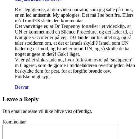
Øv! Jeg glemte, at den video narrator, som jeg satte på i link,
er en led antisemit. My apologies. Det må I se bort fra. Ellers
må TrumfES slette den kommentar.
Det vanvittige er, at Dr Tenpenny fortæller i et videoklip, at
UN er kommet med en Silence Procedure, og det lader til, at
tvungne vacciner er på vej. 193 lande har tilsluttet sig, og så
taler stodderen om, at det er israels skyld!? Israel, som UN
hader og er imod, og Israel er imod UN, og så skulle de ha
noget at gøre m det?! Gak i låget.
Vi er på et sinkestade nu, hvor folk som ovre på ‘snapperen’
m fl agerer, som de gjorde i middelalderen overfor jøder. Man
beskyldte dem for pest, for at forgifte brønde osv.
Fuldstændigt sygt.
Besvar
Leave a Reply
Din email adresse vil ikke blive vist offentligt.
Kommentar