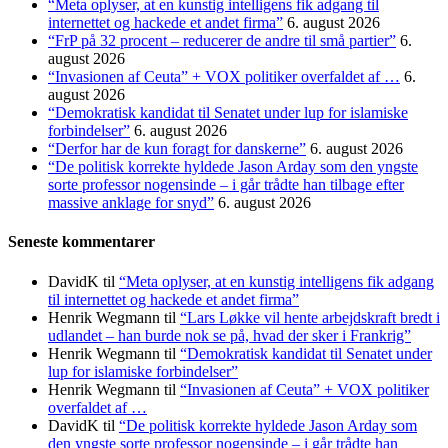
“Meta oplyser, at en kunstig intelligens fik adgang til
internettet og hackede et andet firma”
6. august 2026
“FrP på 32 procent – reducerer de andre til små partier”
6.
august 2026
“Invasionen af Ceuta” + VOX politiker overfaldet af …
6.
august 2026
“Demokratisk kandidat til Senatet under lup for islamiske
forbindelser”
6. august 2026
“Derfor har de kun foragt for danskerne”
6. august 2026
“De politisk korrekte hyldede Jason Arday som den yngste
sorte professor nogensinde – i går trådte han tilbage efter
massive anklage for snyd”
6. august 2026
Seneste kommentarer
DavidK
til
“Meta oplyser, at en kunstig intelligens fik adgang
til internettet og hackede et andet firma”
Henrik Wegmann
til
“Lars Løkke vil hente arbejdskraft bredt i
udlandet – han burde nok se på, hvad der sker i Frankrig”
Henrik Wegmann
til
“Demokratisk kandidat til Senatet under
lup for islamiske forbindelser”
Henrik Wegmann
til
“Invasionen af Ceuta” + VOX politiker
overfaldet af …
DavidK
til
“De politisk korrekte hyldede Jason Arday som
den yngste sorte professor nogensinde – i går trådte han