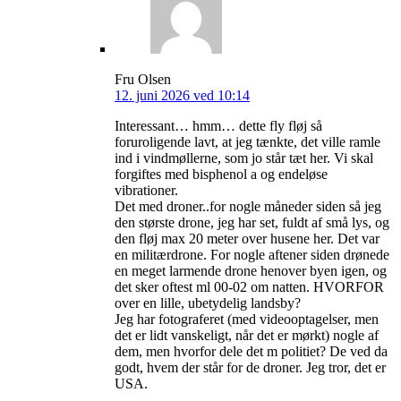
Fru Olsen
12. juni 2026 ved 10:14
Interessant… hmm… dette fly fløj så
foruroligende lavt, at jeg tænkte, det ville ramle
ind i vindmøllerne, som jo står tæt her. Vi skal
forgiftes med bisphenol a og endeløse
vibrationer.
Det med droner..for nogle måneder siden så jeg
den største drone, jeg har set, fuldt af små lys, og
den fløj max 20 meter over husene her. Det var
en militærdrone. For nogle aftener siden drønede
en meget larmende drone henover byen igen, og
det sker oftest ml 00-02 om natten. HVORFOR
over en lille, ubetydelig landsby?
Jeg har fotograferet (med videooptagelser, men
det er lidt vanskeligt, når det er mørkt) nogle af
dem, men hvorfor dele det m politiet? De ved da
godt, hvem der står for de droner. Jeg tror, det er
USA.