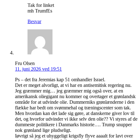
Tak for linket
mh TrumfEs
Besvar
Fru Olsen
11. juni 2026 ved 19:51
Ps – det fra Jeremias kap 51 omhandler Israel.
Det er meget alvorligt, at vi har en antisemitisk regering nu.
Jeg græmmer mig… jeg græmmer mig også over, at en
amerikansk oliegigant nu kommer og overtager et grønlandsk
område for at udvinde olie. Dummerniks grønlænderne i den
flække har bedt om svømmehal og træningscenter som tak.
Men hvordan kan det lade sig gøre, at danskerne giver lov til
det, og hvorfor udvinder vi ikke selv den olie?? Vi styres af de
dummeste politikere i Danmarks historie…. Trump snupper
nok grønland lige pludseligt.
Iøvrigt så jeg et uhyggeligt krigsfly flyve aaaalt for lavt over