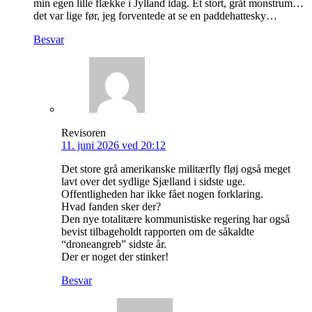
min egen lille flække i Jylland idag. Et stort, gråt monstrum…
det var lige før, jeg forventede at se en paddehattesky…
Besvar
Revisoren
11. juni 2026 ved 20:12
Det store grå amerikanske militærfly fløj også meget
lavt over det sydlige Sjælland i sidste uge.
Offentligheden har ikke fået nogen forklaring.
Hvad fanden sker der?
Den nye totalitære kommunistiske regering har også
bevist tilbageholdt rapporten om de såkaldte
“droneangreb” sidste år.
Der er noget der stinker!
Besvar