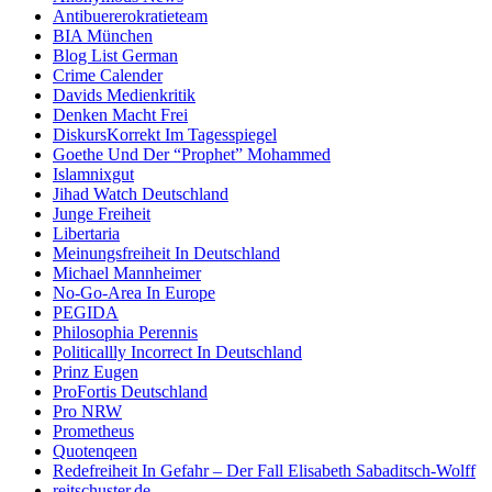
Antibuererokratieteam
BIA München
Blog List German
Crime Calender
Davids Medienkritik
Denken Macht Frei
DiskursKorrekt Im Tagesspiegel
Goethe Und Der “Prophet” Mohammed
Islamnixgut
Jihad Watch Deutschland
Junge Freiheit
Libertaria
Meinungsfreiheit In Deutschland
Michael Mannheimer
No-Go-Area In Europe
PEGIDA
Philosophia Perennis
Politicallly Incorrect In Deutschland
Prinz Eugen
ProFortis Deutschland
Pro NRW
Prometheus
Quotenqeen
Redefreiheit In Gefahr – Der Fall Elisabeth Sabaditsch-Wolff
reitschuster.de