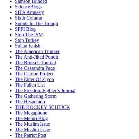
Samson Blinded
ScienceBlogs
SITA Amnesty
Sixth Column
Snouts In The Trough
SPPI Blog
Stop The ISM
Stop Turkey
Sultan Knish
The American Thinker
The Anti-Jihad Pundit
The Brussels Journal
The Cassandra Page
The Clarion Project
The Elder Of Ziyon
The Fallen List
The Freedom Fighter’s Journal
The Gathering Storm
The Hesperado
THE HOCKEY SCHTICK
The Megaphone
The Memri Blog
The Muslim Issue
The Muslim Issue
The Patriot Post