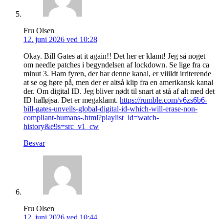
Fru Olsen
12. juni 2026 ved 10:28
Okay. Bill Gates at it again!! Det her er klamt! Jeg så noget
om needle patches i begyndelsen af lockdown. Se lige fra ca
minut 3. Ham fyren, der har denne kanal, er viiildt irriterende
at se og høre på, men der er altså klip fra en amerikansk kanal
der. Om digital ID. Jeg bliver nødt til snart at stå af alt med det
ID halløjsa. Det er megaklamt.
https://rumble.com/v6zs6b6-
bill-gates-unveils-global-digital-id-which-will-erase-non-
compliant-humans-.html?playlist_id=watch-
history&e9s=src_v1_cw
Besvar
Fru Olsen
12. juni 2026 ved 10:44