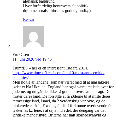
afghansk baggrund.
Hvor forfærdeligt kontroversielt politisk
drømmemoralsk hinsides godt og ondt.;-).
Besvar
Fru Olsen
11. juni 2026 ved 19:45
TrumfES – her er en interessant liste fra 2014.
https://www.timesofisrael.com/the-10-most-anti-semitic-
countries/
Men nogle af landene, som har været med til at massakrere
jøder er bla Ukraine. England har også været ret lede over for
jøderne, og nu går det ikke så godt derovre…mildt sagt. De
mister deres land. De forsøgte at få jøderne til at miste deres
retmæssige land, Israel, da 2 verdenskrig var ovre, og de
blokerede et skib, Exodus, fuldt af forkomne overlevende fra
tyskernes kz lejre, i at sejle ind i det, der dengang var det
Britiske mandatstyre. Briterne har haft storhedsvanvid og