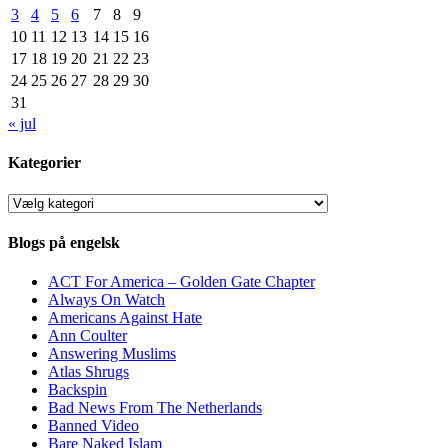
3
4
5
6
7
8
9
10
11
12
13
14
15
16
17
18
19
20
21
22
23
24
25
26
27
28
29
30
31
« jul
Kategorier
Kategorier
Blogs på engelsk
ACT For America – Golden Gate Chapter
Always On Watch
Americans Against Hate
Ann Coulter
Answering Muslims
Atlas Shrugs
Backspin
Bad News From The Netherlands
Banned Video
Bare Naked Islam