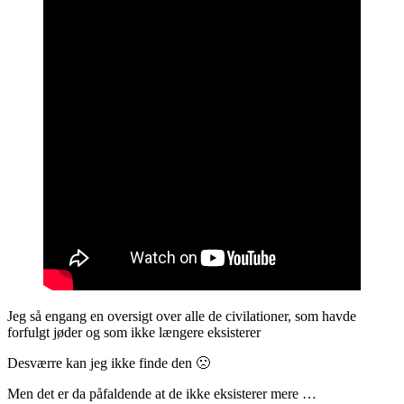
Jeg så engang en oversigt over alle de civilationer, som havde
forfulgt jøder og som ikke længere eksisterer
Desværre kan jeg ikke finde den 🙁
Men det er da påfaldende at de ikke eksisterer mere …