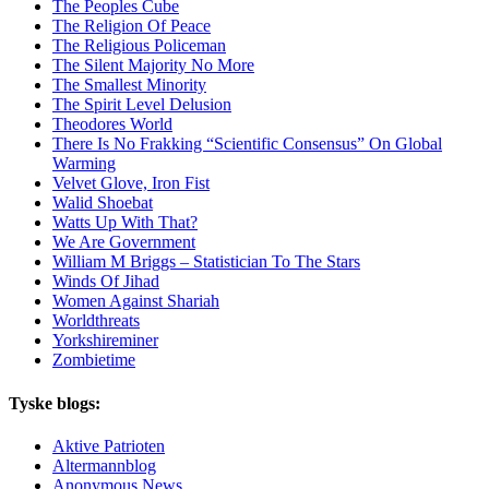
The Peoples Cube
The Religion Of Peace
The Religious Policeman
The Silent Majority No More
The Smallest Minority
The Spirit Level Delusion
Theodores World
There Is No Frakking “Scientific Consensus” On Global
Warming
Velvet Glove, Iron Fist
Walid Shoebat
Watts Up With That?
We Are Government
William M Briggs – Statistician To The Stars
Winds Of Jihad
Women Against Shariah
Worldthreats
Yorkshireminer
Zombietime
Tyske blogs:
Aktive Patrioten
Altermannblog
Anonymous News