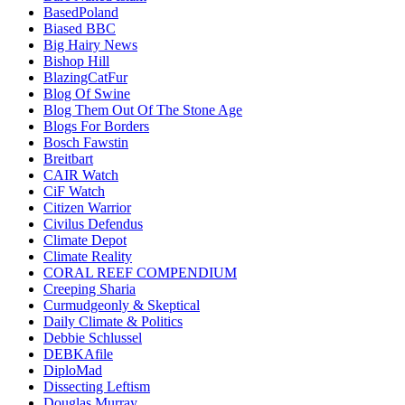
BasedPoland
Biased BBC
Big Hairy News
Bishop Hill
BlazingCatFur
Blog Of Swine
Blog Them Out Of The Stone Age
Blogs For Borders
Bosch Fawstin
Breitbart
CAIR Watch
CiF Watch
Citizen Warrior
Civilus Defendus
Climate Depot
Climate Reality
CORAL REEF COMPENDIUM
Creeping Sharia
Curmudgeonly & Skeptical
Daily Climate & Politics
Debbie Schlussel
DEBKAfile
DiploMad
Dissecting Leftism
Douglas Murray