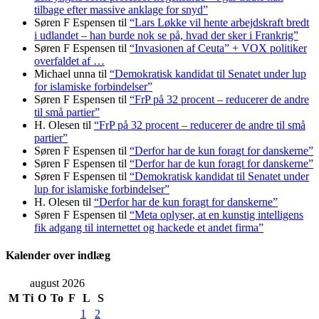
tilbage efter massive anklage for snyd”
Søren F Espensen
til
“Lars Løkke vil hente arbejdskraft bredt
i udlandet – han burde nok se på, hvad der sker i Frankrig”
Søren F Espensen
til
“Invasionen af Ceuta” + VOX politiker
overfaldet af …
Michael unna
til
“Demokratisk kandidat til Senatet under lup
for islamiske forbindelser”
Søren F Espensen
til
“FrP på 32 procent – reducerer de andre
til små partier”
H. Olesen
til
“FrP på 32 procent – reducerer de andre til små
partier”
Søren F Espensen
til
“Derfor har de kun foragt for danskerne”
Søren F Espensen
til
“Derfor har de kun foragt for danskerne”
Søren F Espensen
til
“Demokratisk kandidat til Senatet under
lup for islamiske forbindelser”
H. Olesen
til
“Derfor har de kun foragt for danskerne”
Søren F Espensen
til
“Meta oplyser, at en kunstig intelligens
fik adgang til internettet og hackede et andet firma”
Kalender over indlæg
august 2026
M
Ti
O
To
F
L
S
1
2