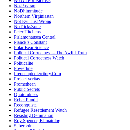
No Oil For Pacifists
No-Pasaran
NoDhimmitude
Northern Virginiastan
Not Evil Just Wrong
NoTricksZone
Peter Hitchens
Pislamonausea Central
Planck’s Constant
Polar Bear Science
Political Correctness – The Awful Truth
Political Correctness Watch
Politicalite
Powerline
Preoccupiedterritory.Com
Project veritas
Promethean
Public Secrets
Quotefulness
Rebel Pundit
Reconquista
Refugee Resettlement Watch
Resisting Defamation
Roy Spencer, Klimatolog
Saberpoint