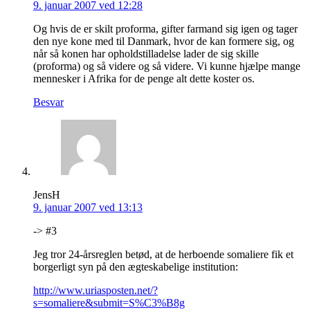
9. januar 2007 ved 12:28
Og hvis de er skilt proforma, gifter farmand sig igen og tager
den nye kone med til Danmark, hvor de kan formere sig, og
når så konen har opholdstilladelse lader de sig skille
(proforma) og så videre og så videre. Vi kunne hjælpe mange
mennesker i Afrika for de penge alt dette koster os.
Besvar
JensH
9. januar 2007 ved 13:13
-> #3
Jeg tror 24-årsreglen betød, at de herboende somaliere fik et
borgerligt syn på den ægteskabelige institution:
http://www.uriasposten.net/?
s=somaliere&submit=S%C3%B8g