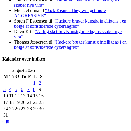
skaber nye vira”
Michael unna
til
“Jack Keane: They will get more
AGGRESSIVE”
Søren F Espensen
til
“Hackere bruger kunstig intelligens i en
bølge af sofistikerede cyberangreb”
DavidK
til
“Aldrig sket før: Kunstig intelligens skaber nye
vira”
Thomas Jespersen
til
“Hackere bruger kunstig intelligens i en
bølge af sofistikerede cyberangreb”
Kalender over indlæg
august 2026
M
Ti
O
To
F
L
S
1
2
3
4
5
6
7
8
9
10
11
12
13
14
15
16
17
18
19
20
21
22
23
24
25
26
27
28
29
30
31
« jul