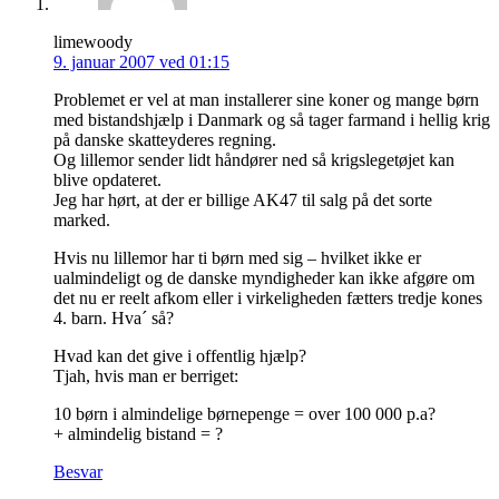
limewoody
9. januar 2007 ved 01:15
Problemet er vel at man installerer sine koner og mange børn
med bistandshjælp i Danmark og så tager farmand i hellig krig
på danske skatteyderes regning.
Og lillemor sender lidt håndører ned så krigslegetøjet kan
blive opdateret.
Jeg har hørt, at der er billige AK47 til salg på det sorte
marked.
Hvis nu lillemor har ti børn med sig – hvilket ikke er
ualmindeligt og de danske myndigheder kan ikke afgøre om
det nu er reelt afkom eller i virkeligheden fætters tredje kones
4. barn. Hva´ så?
Hvad kan det give i offentlig hjælp?
Tjah, hvis man er berriget:
10 børn i almindelige børnepenge = over 100 000 p.a?
+ almindelig bistand = ?
Besvar