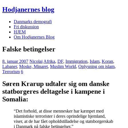
Hodjanernes blog
Danmarks demografi
Fri diskussion
HJEM
Om Hodjanernes Blog
Falske betingelser
8. januar 2007
Nicolai
Afrika
,
DF
,
Immigration
,
Islam
,
Koran
,
Labaner
,
Moske, Minaret
,
Muslim World
,
Oplysning om islam
,
Terrorism
6
Søren Krarup udtaler sig om danske
statborgeres deltagelse i kampene i
Somalia:
“Det forhold, at disse mennesker har kæmpet med
islamistiske terrorister i deres oprindelige hjemland,
viser, at de har fået opholdstilladelse og statsborgerskab
i Danmark på falske betingelser.”