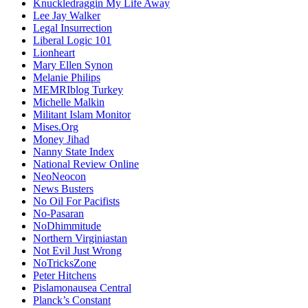
Knuckledraggin My Life Away
Lee Jay Walker
Legal Insurrection
Liberal Logic 101
Lionheart
Mary Ellen Synon
Melanie Philips
MEMRIblog Turkey
Michelle Malkin
Militant Islam Monitor
Mises.Org
Money Jihad
Nanny State Index
National Review Online
NeoNeocon
News Busters
No Oil For Pacifists
No-Pasaran
NoDhimmitude
Northern Virginiastan
Not Evil Just Wrong
NoTricksZone
Peter Hitchens
Pislamonausea Central
Planck’s Constant