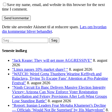
Save my name, email, and website in this browser for the next
time I comment.
Dette site anvender Akismet til at reducere spam.
Læs om hvordan
din kommentar bliver behandlet
.
Søg
efter:
Seneste indlæg
“Jack Keane: They will get more AGGRESSIVE”
8. august
2026
“Linux passes 10% market share? “
8. august 2026
“WATCH: Weird Greta Thunberg Wearing Keffiyeh and
Balaclava, Trying To Escape Fans’ Attention at Pro-Palestine
Festival”
8. august 2026
“Ninth Circuit En Banc Delivers Massive Election Integrity
Victory: Arizona Can Now Enforce Voter Registration
Cancellation and Felony Provisions After Left-Wing Groups
Lose Standing Battle”
8. august 2026
“Report: Iranian Leaders Fear Mojtaba Khamenei’s Decline
— Officials ‘Would Not Be Surprised’ by His Martyrdom”
8.