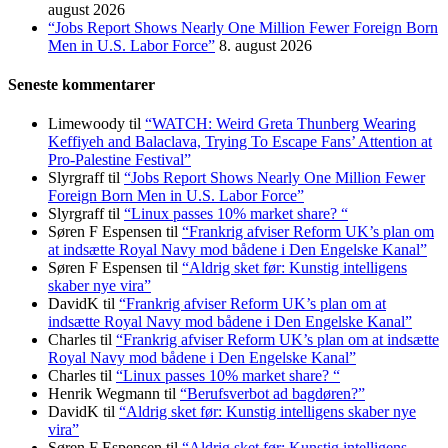
august 2026
“Jobs Report Shows Nearly One Million Fewer Foreign Born
Men in U.S. Labor Force”
8. august 2026
Seneste kommentarer
Limewoody
til
“WATCH: Weird Greta Thunberg Wearing
Keffiyeh and Balaclava, Trying To Escape Fans’ Attention at
Pro-Palestine Festival”
Slyrgraff
til
“Jobs Report Shows Nearly One Million Fewer
Foreign Born Men in U.S. Labor Force”
Slyrgraff
til
“Linux passes 10% market share? “
Søren F Espensen
til
“Frankrig afviser Reform UK’s plan om
at indsætte Royal Navy mod bådene i Den Engelske Kanal”
Søren F Espensen
til
“Aldrig sket før: Kunstig intelligens
skaber nye vira”
DavidK
til
“Frankrig afviser Reform UK’s plan om at
indsætte Royal Navy mod bådene i Den Engelske Kanal”
Charles
til
“Frankrig afviser Reform UK’s plan om at indsætte
Royal Navy mod bådene i Den Engelske Kanal”
Charles
til
“Linux passes 10% market share? “
Henrik Wegmann
til
“Berufsverbot ad bagdøren?”
DavidK
til
“Aldrig sket før: Kunstig intelligens skaber nye
vira”
Søren F Espensen
til
“Aldrig sket før: Kunstig intelligens