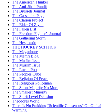
The American Thinker
The Anti-Jihad Pundit
The Brussels Journal
The Cassandra Page
The Clarion Project
The Elder Of Ziyon
The Fallen List
The Freedom Fighter’s Journal
The Gathering Storm
The Hesperado
THE HOCKEY SCHTICK
The Megaphone
The Memri Blog
The Muslim Issue
The Muslim Issue
The Patriot Post
The Peoples Cube
The Religion Of Peace
The Religious Policeman
The Silent Majority No More
The Smallest Minority
The Spirit Level Delusion
Theodores World
There Is No Frakking “Scientific Consensus” On Global
Warming