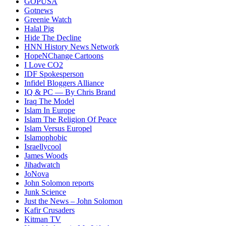
GOPUSA
Gotnews
Greenie Watch
Halal Pig
Hide The Decline
HNN History News Network
HopeNChange Cartoons
I Love CO2
IDF Spokesperson
Infidel Bloggers Alliance
IQ & PC — By Chris Brand
Iraq The Model
Islam In Europe
Islam The Religion Of Peace
Islam Versus Europe
l
Islamophobic
Israellycool
James Woods
Jihadwatch
JoNova
John Solomon reports
Junk Science
Just the News – John Solomon
Kafir Crusaders
Kitman TV