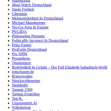
Islamnixgut
Jihad Watch Deutschland
Junge Freiheit
Libertaria
Meinungsfreiheit In Deutschland
Michael Mannheimer
No-Go-Area In Europe
PEGIDA
Philosophia Perennis
Politicallly Incorrect In Deutschland
Prinz Eugen
ProFortis Deutschland
Pro NRW
Prometheus
Quotenqeen
Redefreiheit In Gefahr – Der Fall Elisabeth Sabaditsch-Wolff
reitschuster.de
Roncesvalles
Shockwellenreiter
Steinhöfel
Tangsir 2569
Tatjana Festerling
Tim K.
Unzensuriert.At
Volksbetrug