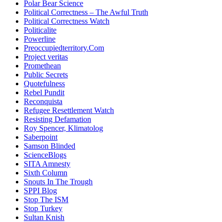
Polar Bear Science
Political Correctness – The Awful Truth
Political Correctness Watch
Politicalite
Powerline
Preoccupiedterritory.Com
Project veritas
Promethean
Public Secrets
Quotefulness
Rebel Pundit
Reconquista
Refugee Resettlement Watch
Resisting Defamation
Roy Spencer, Klimatolog
Saberpoint
Samson Blinded
ScienceBlogs
SITA Amnesty
Sixth Column
Snouts In The Trough
SPPI Blog
Stop The ISM
Stop Turkey
Sultan Knish