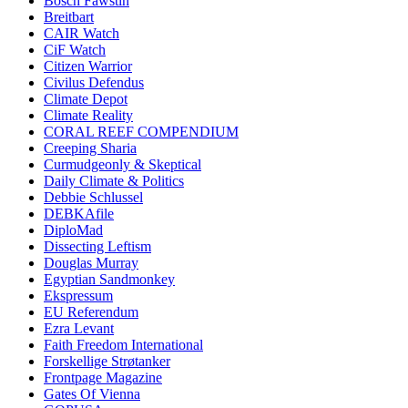
Bosch Fawstin
Breitbart
CAIR Watch
CiF Watch
Citizen Warrior
Civilus Defendus
Climate Depot
Climate Reality
CORAL REEF COMPENDIUM
Creeping Sharia
Curmudgeonly & Skeptical
Daily Climate & Politics
Debbie Schlussel
DEBKAfile
DiploMad
Dissecting Leftism
Douglas Murray
Egyptian Sandmonkey
Ekspressum
EU Referendum
Ezra Levant
Faith Freedom International
Forskellige Strøtanker
Frontpage Magazine
Gates Of Vienna