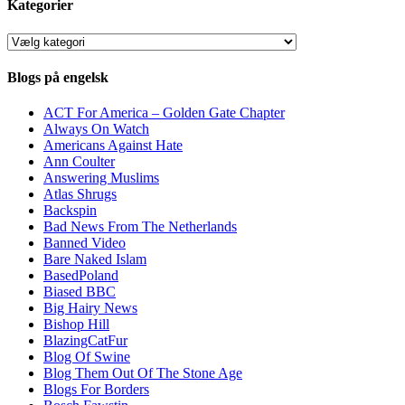
Kategorier
Kategorier
Blogs på engelsk
ACT For America – Golden Gate Chapter
Always On Watch
Americans Against Hate
Ann Coulter
Answering Muslims
Atlas Shrugs
Backspin
Bad News From The Netherlands
Banned Video
Bare Naked Islam
BasedPoland
Biased BBC
Big Hairy News
Bishop Hill
BlazingCatFur
Blog Of Swine
Blog Them Out Of The Stone Age
Blogs For Borders