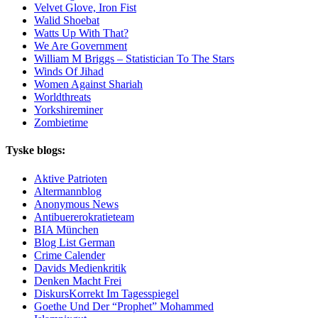
Velvet Glove, Iron Fist
Walid Shoebat
Watts Up With That?
We Are Government
William M Briggs – Statistician To The Stars
Winds Of Jihad
Women Against Shariah
Worldthreats
Yorkshireminer
Zombietime
Tyske blogs:
Aktive Patrioten
Altermannblog
Anonymous News
Antibuererokratieteam
BIA München
Blog List German
Crime Calender
Davids Medienkritik
Denken Macht Frei
DiskursKorrekt Im Tagesspiegel
Goethe Und Der “Prophet” Mohammed