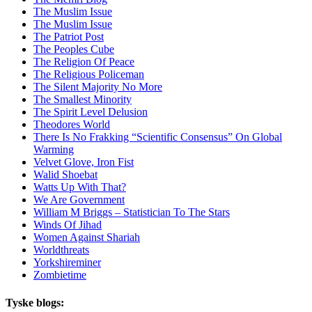
The Muslim Issue
The Muslim Issue
The Patriot Post
The Peoples Cube
The Religion Of Peace
The Religious Policeman
The Silent Majority No More
The Smallest Minority
The Spirit Level Delusion
Theodores World
There Is No Frakking “Scientific Consensus” On Global
Warming
Velvet Glove, Iron Fist
Walid Shoebat
Watts Up With That?
We Are Government
William M Briggs – Statistician To The Stars
Winds Of Jihad
Women Against Shariah
Worldthreats
Yorkshireminer
Zombietime
Tyske blogs: