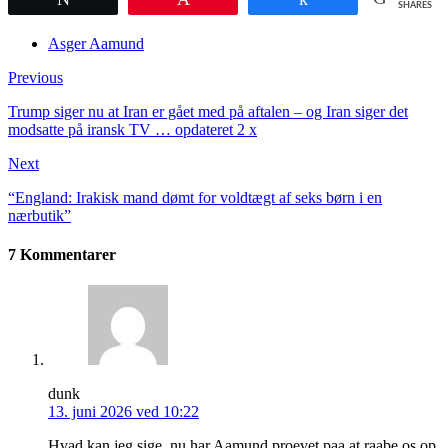
SHARES
Asger Aamund
Previous
Trump siger nu at Iran er gået med på aftalen – og Iran siger det
modsatte på iransk TV … opdateret 2 x
Next
“England: Irakisk mand dømt for voldtægt af seks børn i en
nærbutik”
7 Kommentarer
dunk
13. juni 2026 ved 10:22
Hvad kan jeg sige ,nu har Aamund proevet paa at raabe os op