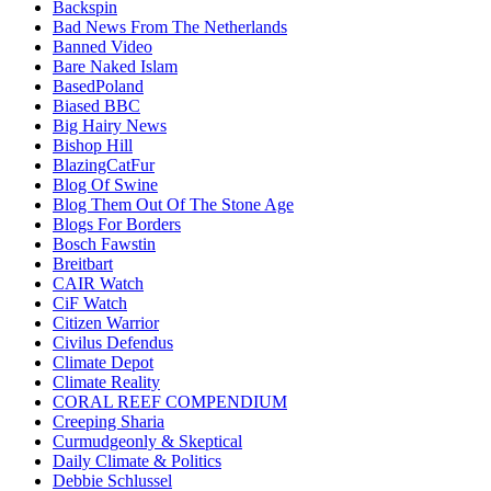
Backspin
Bad News From The Netherlands
Banned Video
Bare Naked Islam
BasedPoland
Biased BBC
Big Hairy News
Bishop Hill
BlazingCatFur
Blog Of Swine
Blog Them Out Of The Stone Age
Blogs For Borders
Bosch Fawstin
Breitbart
CAIR Watch
CiF Watch
Citizen Warrior
Civilus Defendus
Climate Depot
Climate Reality
CORAL REEF COMPENDIUM
Creeping Sharia
Curmudgeonly & Skeptical
Daily Climate & Politics
Debbie Schlussel