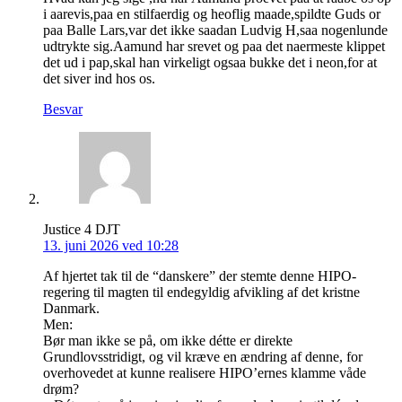
i aarevis,paa en stilfaerdig og heoflig maade,spildte Guds or
paa Balle Lars,var det ikke saadan Ludvig H,saa nogenlunde
udtrykte sig.Aamund har srevet og paa det naermeste klippet
det ud i pap,skal han virkeligt ogsaa bukke det i neon,for at
det siver ind hos os.
Besvar
Justice 4 DJT
13. juni 2026 ved 10:28
Af hjertet tak til de “danskere” der stemte denne HIPO-
regering til magten til endegyldig afvikling af det kristne
Danmark.
Men:
Bør man ikke se på, om ikke détte er direkte
Grundlovsstridigt, og vil kræve en ændring af denne, for
overhovedet at kunne realisere HIPO’ernes klamme våde
drøm?