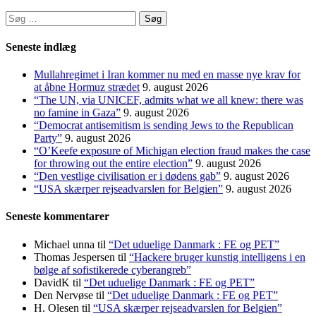
Søg
efter:
Seneste indlæg
Mullahregimet i Iran kommer nu med en masse nye krav for
at åbne Hormuz strædet
9. august 2026
“The UN, via UNICEF, admits what we all knew: there was
no famine in Gaza”
9. august 2026
“Democrat antisemitism is sending Jews to the Republican
Party”
9. august 2026
“O’Keefe exposure of Michigan election fraud makes the case
for throwing out the entire election”
9. august 2026
“Den vestlige civilisation er i dødens gab”
9. august 2026
“USA skærper rejseadvarslen for Belgien”
9. august 2026
Seneste kommentarer
Michael unna
til
“Det uduelige Danmark : FE og PET”
Thomas Jespersen
til
“Hackere bruger kunstig intelligens i en
bølge af sofistikerede cyberangreb”
DavidK
til
“Det uduelige Danmark : FE og PET”
Den Nervøse
til
“Det uduelige Danmark : FE og PET”
H. Olesen
til
“USA skærper rejseadvarslen for Belgien”