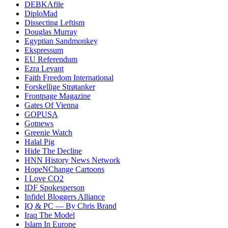
DEBKAfile
DiploMad
Dissecting Leftism
Douglas Murray
Egyptian Sandmonkey
Ekspressum
EU Referendum
Ezra Levant
Faith Freedom International
Forskellige Strøtanker
Frontpage Magazine
Gates Of Vienna
GOPUSA
Gotnews
Greenie Watch
Halal Pig
Hide The Decline
HNN History News Network
HopeNChange Cartoons
I Love CO2
IDF Spokesperson
Infidel Bloggers Alliance
IQ & PC — By Chris Brand
Iraq The Model
Islam In Europe