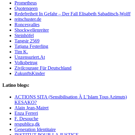
Prometheus
Quotenqeen
Redefreiheit In Gefahr – Der Fall Elisabeth Sabaditsch-Wolff
reitschuster.de
Roncesvalles
Shockwellenreiter
Steinhöfel
Tangsir 2569
Tatjana Festerling
Tim K.
Unzensuriert.At
Volksbetrug
Zivilcourage Für Deutschland
ZukunftsKinder
Latino blogs:
ACTIONS SITA (Sensibilisation À L’Islam Tous Azimuts)
KESAKO?
Alain Jean-Mairet
Enza Ferreri
F. Desouche
respublica,dk
Generation Identitaire
INSTITUT POUR LA JUSTICE