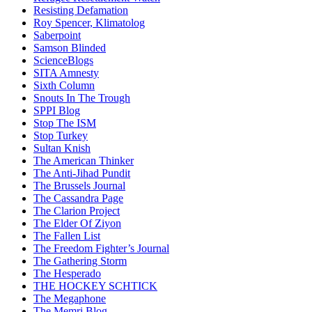
Resisting Defamation
Roy Spencer, Klimatolog
Saberpoint
Samson Blinded
ScienceBlogs
SITA Amnesty
Sixth Column
Snouts In The Trough
SPPI Blog
Stop The ISM
Stop Turkey
Sultan Knish
The American Thinker
The Anti-Jihad Pundit
The Brussels Journal
The Cassandra Page
The Clarion Project
The Elder Of Ziyon
The Fallen List
The Freedom Fighter’s Journal
The Gathering Storm
The Hesperado
THE HOCKEY SCHTICK
The Megaphone
The Memri Blog