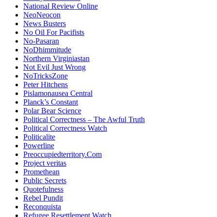
National Review Online
NeoNeocon
News Busters
No Oil For Pacifists
No-Pasaran
NoDhimmitude
Northern Virginiastan
Not Evil Just Wrong
NoTricksZone
Peter Hitchens
Pislamonausea Central
Planck’s Constant
Polar Bear Science
Political Correctness – The Awful Truth
Political Correctness Watch
Politicalite
Powerline
Preoccupiedterritory.Com
Project veritas
Promethean
Public Secrets
Quotefulness
Rebel Pundit
Reconquista
Refugee Resettlement Watch