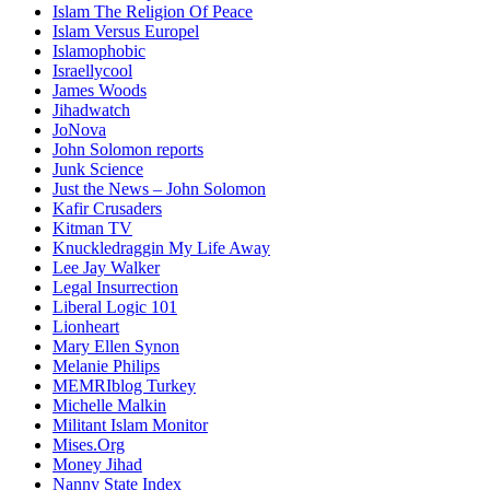
Islam The Religion Of Peace
Islam Versus Europe
l
Islamophobic
Israellycool
James Woods
Jihadwatch
JoNova
John Solomon reports
Junk Science
Just the News – John Solomon
Kafir Crusaders
Kitman TV
Knuckledraggin My Life Away
Lee Jay Walker
Legal Insurrection
Liberal Logic 101
Lionheart
Mary Ellen Synon
Melanie Philips
MEMRIblog Turkey
Michelle Malkin
Militant Islam Monitor
Mises.Org
Money Jihad
Nanny State Index