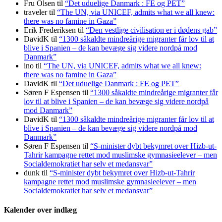
Fru Olsen
til
“Det uduelige Danmark : FE og PET”
traveler
til
“The UN, via UNICEF, admits what we all knew:
there was no famine in Gaza”
Erik Frederiksen
til
“Den vestlige civilisation er i dødens gab”
DavidK
til
“1300 såkaldte mindreårige migranter får lov til at
blive i Spanien – de kan bevæge sig videre nordpå mod
Danmark”
ino
til
“The UN, via UNICEF, admits what we all knew:
there was no famine in Gaza”
DavidK
til
“Det uduelige Danmark : FE og PET”
Søren F Espensen
til
“1300 såkaldte mindreårige migranter får
lov til at blive i Spanien – de kan bevæge sig videre nordpå
mod Danmark”
DavidK
til
“1300 såkaldte mindreårige migranter får lov til at
blive i Spanien – de kan bevæge sig videre nordpå mod
Danmark”
Søren F Espensen
til
“S-minister dybt bekymret over Hizb-ut-
Tahrir kampagne rettet mod muslimske gymnasieelever – men
Socialdemokratiet har selv et medansvar”
dunk
til
“S-minister dybt bekymret over Hizb-ut-Tahrir
kampagne rettet mod muslimske gymnasieelever – men
Socialdemokratiet har selv et medansvar”
Kalender over indlæg