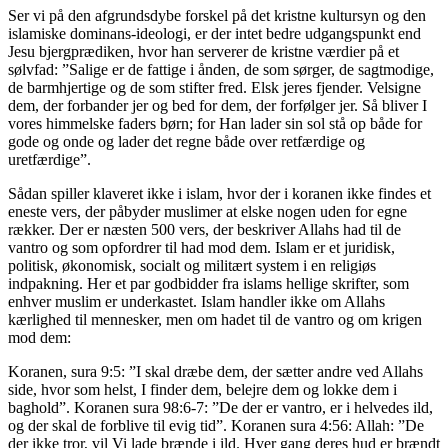
Ser vi på den afgrundsdybe forskel på det kristne kultursyn og den
islamiske dominans-ideologi, er der intet bedre udgangspunkt end
Jesu bjergprædiken, hvor han serverer de kristne værdier på et
sølvfad: ”Salige er de fattige i ånden, de som sørger, de sagtmodige,
de barmhjertige og de som stifter fred. Elsk jeres fjender. Velsigne
dem, der forbander jer og bed for dem, der forfølger jer. Så bliver I
vores himmelske faders børn; for Han lader sin sol stå op både for
gode og onde og lader det regne både over retfærdige og
uretfærdige”.
Sådan spiller klaveret ikke i islam, hvor der i koranen ikke findes et
eneste vers, der påbyder muslimer at elske nogen uden for egne
rækker. Der er næsten 500 vers, der beskriver Allahs had til de
vantro og som opfordrer til had mod dem. Islam er et juridisk,
politisk, økonomisk, socialt og militært system i en religiøs
indpakning. Her et par godbidder fra islams hellige skrifter, som
enhver muslim er underkastet. Islam handler ikke om Allahs
kærlighed til mennesker, men om hadet til de vantro og om krigen
mod dem:
Koranen, sura 9:5: ”I skal dræbe dem, der sætter andre ved Allahs
side, hvor som helst, I finder dem, belejre dem og lokke dem i
baghold”. Koranen sura 98:6-7: ”De der er vantro, er i helvedes ild,
og der skal de forblive til evig tid”. Koranen sura 4:56: Allah: ”De
der ikke tror, vil Vi lade brænde i ild. Hver gang deres hud er brændt