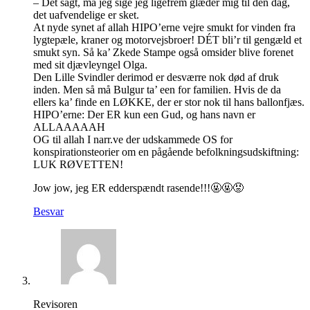
– Dét sagt, må jeg sige jeg ligefrem glæder mig til dén dag,
det uafvendelige er sket.
At nyde synet af allah HIPO’erne vejre smukt for vinden fra
lygtepæle, kraner og motorvejsbroer! DÉT bli’r til gengæld et
smukt syn. Så ka’ Zkede Stampe også omsider blive forenet
med sit djævleyngel Olga.
Den Lille Svindler derimod er desværre nok død af druk
inden. Men så må Bulgur ta’ een for familien. Hvis de da
ellers ka’ finde en LØKKE, der er stor nok til hans ballonfjæs.
HIPO’erne: Der ER kun een Gud, og hans navn er
ALLAAAAAH
OG til allah I narr.ve der udskammede OS for
konspirationsteorier om en pågående befolkningsudskiftning:
LUK RØVETTEN!
Jow jow, jeg ER edderspændt rasende!!!🤬🤬😡
Besvar
Revisoren