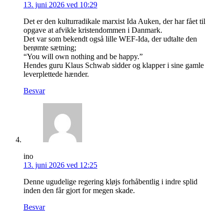
13. juni 2026 ved 10:29
Det er den kulturradikale marxist Ida Auken, der har fået til
opgave at afvikle kristendommen i Danmark.
Det var som bekendt også lille WEF-Ida, der udtalte den
berømte sætning;
“You will own nothing and be happy.”
Hendes guru Klaus Schwab sidder og klapper i sine gamle
leverplettede hænder.
Besvar
ino
13. juni 2026 ved 12:25
Denne ugudelige regering kløjs forhåbentlig i indre splid
inden den får gjort for megen skade.
Besvar