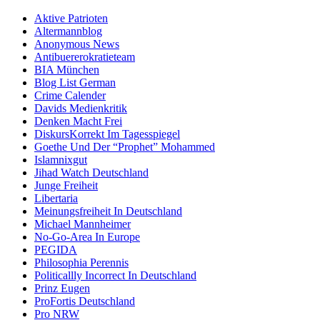
Aktive Patrioten
Altermannblog
Anonymous News
Antibuererokratieteam
BIA München
Blog List German
Crime Calender
Davids Medienkritik
Denken Macht Frei
DiskursKorrekt Im Tagesspiegel
Goethe Und Der “Prophet” Mohammed
Islamnixgut
Jihad Watch Deutschland
Junge Freiheit
Libertaria
Meinungsfreiheit In Deutschland
Michael Mannheimer
No-Go-Area In Europe
PEGIDA
Philosophia Perennis
Politicallly Incorrect In Deutschland
Prinz Eugen
ProFortis Deutschland
Pro NRW