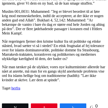
igennem, giver Vi dem en ny hud, så de kan smage straffen.”
Muslim 001,0031: Muhammed: ”Jeg er blevet beordret til at føre
krig mod menneskeheden, indtil de accepterer, at der ikke er nogen
anden gud end Allah”. Bukhari 4, 52,142: Muhammed: ”Ar
bekæmpe de vantro i bare én dag er større end hele Jorden og alting
på den”. Der er flere jødehadende passager i koranen end i Hitlers
Mein Kampf.
Når regeringen fjerner den kristne kultur fra sit politiske og etiske
ståsted, hvad sætter vi så i stedet? En etisk frugtsalat af fej tolerance
over for islams dominansvælde, politiske domme fra Strasbourg,
Marrakesh-traktaten, koranloven og politikernes og mediernes
ulykkelige kærlighed til dem, der hader os?
Når man tænker på de ulykker, vores nye kulturminister allerede har
nået at anrette, må man for en gangs skyld anerkende profetens vise
ord fra islams hellige bog om traditionerne (hadith): ”Lær ikke
kvinder at skrive. Lær dem at spinde”.
Taget
herfra
0
Tweet
Pin
Share