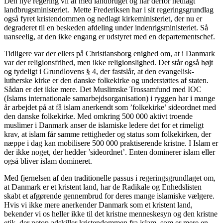
Den nye regering vil af med landbruget og har derfor nedlagt
landbrugsministeriet. Mette Frederiksen har i sit regeringsgrundlag
også fyret kristendommen og nedlagt kirkeministeriet, der nu er
degraderet til en beskeden afdeling under indenrigsministeriet. Så
uanseelig, at den ikke engang er udstyret med en departementschef.
Tidligere var der ellers på Christiansborg enighed om, at i Danmark
var der religionsfrihed, men ikke religionslighed. Det står også højt
og tydeligt i Grundlovens § 4, der fastslår, at den evangelisk-
lutherske kirke er den danske folkekirke og understøttes af staten.
Sådan er det ikke mere. Det Muslimske Trossamfund med IOC
(Islams internationale samarbejdsorganisation) i ryggen har i mange
år arbejdet på at få islam anerkendt som ’folkekirke’ sideordnet med
den danske folkekirke. Med omkring 500 000 aktivt troende
muslimer i Danmark anser de islamiske ledere det for et rimeligt
krav, at islam får samme rettigheder og status som folkekirken, der
næppe i dag kan mobilisere 500 000 praktiserende kristne. I Islam er
der ikke noget, der hedder ’sideordnet’. Enten dominerer islam eller
også bliver islam domineret.
Med fjernelsen af den traditionelle passus i regeringsgrundlaget om,
at Danmark er et kristent land, har de Radikale og Enhedslisten
skabt et afgørende gennembrud for deres mange islamiske vælgere.
Hvis vi ikke mere anerkender Danmark som et kristent land,
bekender vi os heller ikke til det kristne menneskesyn og den kristne
etik, der netop adskiller kristendommen fra islam, som er mere en