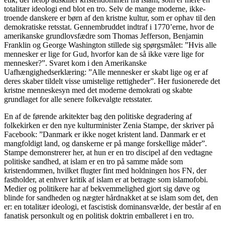
totalitær ideologi end blot en tro. Selv de mange moderne, ikke-
troende danskere er børn af den kristne kultur, som er ophav til den
demokratiske retsstat. Gennembruddet indtraf i 1770’erne, hvor de
amerikanske grundlovsfædre som Thomas Jefferson, Benjamin
Franklin og George Washington stillede sig spørgsmålet: ”Hvis alle
mennesker er lige for Gud, hvorfor kan de så ikke være lige for
mennesker?”. Svaret kom i den Amerikanske
Uafhængighedserklæring: ”Alle mennesker er skabt lige og er af
deres skaber tildelt visse umistelige rettigheder”. Her fusionerede det
kristne menneskesyn med det moderne demokrati og skabte
grundlaget for alle senere folkevalgte retsstater.
En af de førende arkitekter bag den politiske degradering af
folkekirken er den nye kulturminister Zenia Stampe, der skriver på
Facebook: ”Danmark er ikke noget kristent land. Danmark er et
mangfoldigt land, og danskerne er på mange forskellige måder”.
Stampe demonstrerer her, at hun er en tro discipel af den vedtagne
politiske sandhed, at islam er en tro på samme måde som
kristendommen, hvilket flugter fint med holdningen hos FN, der
fastholder, at enhver kritik af islam er at betragte som islamofobi.
Medier og politikere har af bekvemmelighed gjort sig døve og
blinde for sandheden og nægter hårdnakket at se islam som det, den
er: en totalitær ideologi, et fascistisk dominansvælde, der består af en
fanatisk personkult og en politisk doktrin emballeret i en tro.