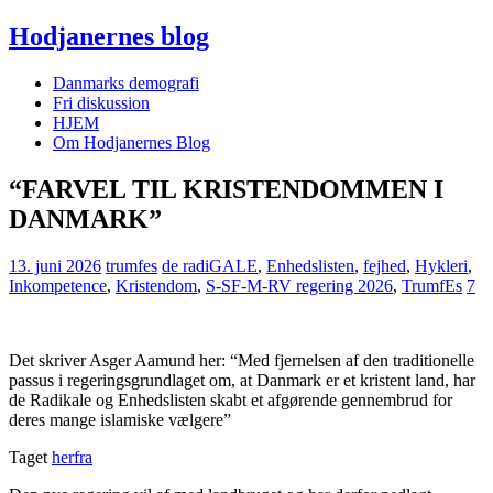
Hodjanernes blog
Danmarks demografi
Fri diskussion
HJEM
Om Hodjanernes Blog
“FARVEL TIL KRISTENDOMMEN I
DANMARK”
13. juni 2026
trumfes
de radiGALE
,
Enhedslisten
,
fejhed
,
Hykleri
,
Inkompetence
,
Kristendom
,
S-SF-M-RV regering 2026
,
TrumfEs
7
Det skriver Asger Aamund her: “Med fjernelsen af den traditionelle
passus i regeringsgrundlaget om, at Danmark er et kristent land, har
de Radikale og Enhedslisten skabt et afgørende gennembrud for
deres mange islamiske vælgere”
Taget
herfra