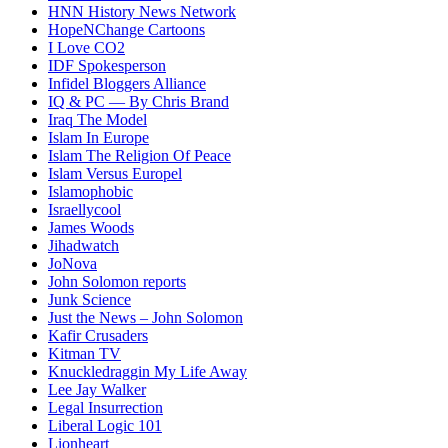
HNN History News Network
HopeNChange Cartoons
I Love CO2
IDF Spokesperson
Infidel Bloggers Alliance
IQ & PC — By Chris Brand
Iraq The Model
Islam In Europe
Islam The Religion Of Peace
Islam Versus Europe
l
Islamophobic
Israellycool
James Woods
Jihadwatch
JoNova
John Solomon reports
Junk Science
Just the News – John Solomon
Kafir Crusaders
Kitman TV
Knuckledraggin My Life Away
Lee Jay Walker
Legal Insurrection
Liberal Logic 101
Lionheart