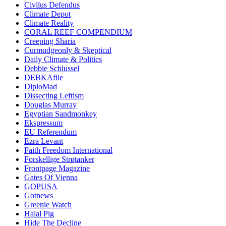
Civilus Defendus
Climate Depot
Climate Reality
CORAL REEF COMPENDIUM
Creeping Sharia
Curmudgeonly & Skeptical
Daily Climate & Politics
Debbie Schlussel
DEBKAfile
DiploMad
Dissecting Leftism
Douglas Murray
Egyptian Sandmonkey
Ekspressum
EU Referendum
Ezra Levant
Faith Freedom International
Forskellige Strøtanker
Frontpage Magazine
Gates Of Vienna
GOPUSA
Gotnews
Greenie Watch
Halal Pig
Hide The Decline