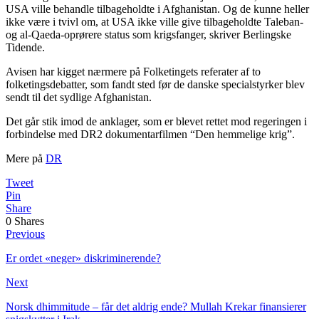
USA ville behandle tilbageholdte i Afghanistan. Og de kunne heller
ikke være i tvivl om, at USA ikke ville give tilbageholdte Taleban-
og al-Qaeda-oprørere status som krigsfanger, skriver Berlingske
Tidende.
Avisen har kigget nærmere på Folketingets referater af to
folketingsdebatter, som fandt sted før de danske specialstyrker blev
sendt til det sydlige Afghanistan.
Det går stik imod de anklager, som er blevet rettet mod regeringen i
forbindelse med DR2 dokumentarfilmen “Den hemmelige krig”.
Mere på
DR
Tweet
Pin
Share
0
Shares
Previous
Er ordet «neger» diskriminerende?
Next
Norsk dhimmitude – får det aldrig ende? Mullah Krekar finansierer