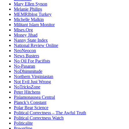
Mary Ellen Synon
Melanie Philips
MEMRIblog Turkey
Michelle Malkin
Militant Islam Monitor
Mises.Org
Money Jihad
Nanny State Index
National Review Online
NeoNeocon
News Busters
No Oil For Pacifists
No-Pasaran
NoDhimmitude
Northern Virginiastan
Not Evil Just Wrong
NoTricksZone
Peter Hitchens
Pislamonausea Central
Planck’s Constant
Polar Bear Science
Political Correctness – The Awful Truth
Political Correctness Watch
Politicalite
Powerline