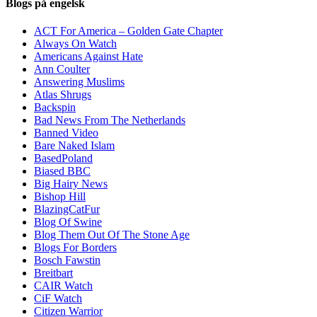
Blogs på engelsk
ACT For America – Golden Gate Chapter
Always On Watch
Americans Against Hate
Ann Coulter
Answering Muslims
Atlas Shrugs
Backspin
Bad News From The Netherlands
Banned Video
Bare Naked Islam
BasedPoland
Biased BBC
Big Hairy News
Bishop Hill
BlazingCatFur
Blog Of Swine
Blog Them Out Of The Stone Age
Blogs For Borders
Bosch Fawstin
Breitbart
CAIR Watch
CiF Watch
Citizen Warrior