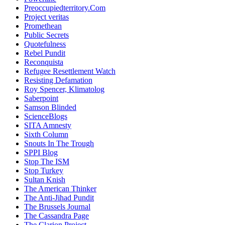
Preoccupiedterritory.Com
Project veritas
Promethean
Public Secrets
Quotefulness
Rebel Pundit
Reconquista
Refugee Resettlement Watch
Resisting Defamation
Roy Spencer, Klimatolog
Saberpoint
Samson Blinded
ScienceBlogs
SITA Amnesty
Sixth Column
Snouts In The Trough
SPPI Blog
Stop The ISM
Stop Turkey
Sultan Knish
The American Thinker
The Anti-Jihad Pundit
The Brussels Journal
The Cassandra Page
The Clarion Project