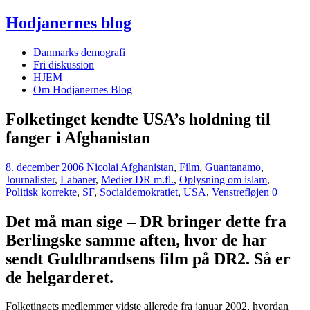
Hodjanernes blog
Danmarks demografi
Fri diskussion
HJEM
Om Hodjanernes Blog
Folketinget kendte USA’s holdning til
fanger i Afghanistan
8. december 2006
Nicolai
Afghanistan
,
Film
,
Guantanamo
,
Journalister
,
Labaner
,
Medier DR m.fl.
,
Oplysning om islam
,
Politisk korrekte
,
SF
,
Socialdemokratiet
,
USA
,
Venstrefløjen
0
Det må man sige – DR bringer dette fra
Berlingske samme aften, hvor de har
sendt Guldbrandsens film på DR2. Så er
de helgarderet.
Folketingets medlemmer vidste allerede fra januar 2002, hvordan