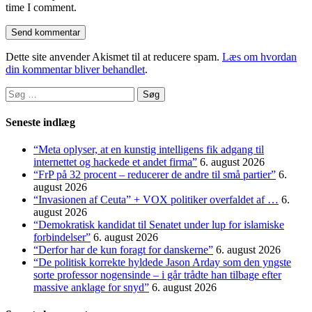
time I comment.
Dette site anvender Akismet til at reducere spam.
Læs om hvordan
din kommentar bliver behandlet
.
Søg
efter:
Seneste indlæg
“Meta oplyser, at en kunstig intelligens fik adgang til
internettet og hackede et andet firma”
6. august 2026
“FrP på 32 procent – reducerer de andre til små partier”
6.
august 2026
“Invasionen af Ceuta” + VOX politiker overfaldet af …
6.
august 2026
“Demokratisk kandidat til Senatet under lup for islamiske
forbindelser”
6. august 2026
“Derfor har de kun foragt for danskerne”
6. august 2026
“De politisk korrekte hyldede Jason Arday som den yngste
sorte professor nogensinde – i går trådte han tilbage efter
massive anklage for snyd”
6. august 2026