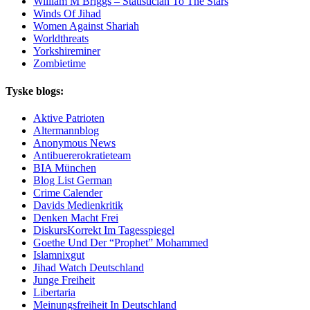
William M Briggs – Statistician To The Stars
Winds Of Jihad
Women Against Shariah
Worldthreats
Yorkshireminer
Zombietime
Tyske blogs:
Aktive Patrioten
Altermannblog
Anonymous News
Antibuererokratieteam
BIA München
Blog List German
Crime Calender
Davids Medienkritik
Denken Macht Frei
DiskursKorrekt Im Tagesspiegel
Goethe Und Der “Prophet” Mohammed
Islamnixgut
Jihad Watch Deutschland
Junge Freiheit
Libertaria
Meinungsfreiheit In Deutschland