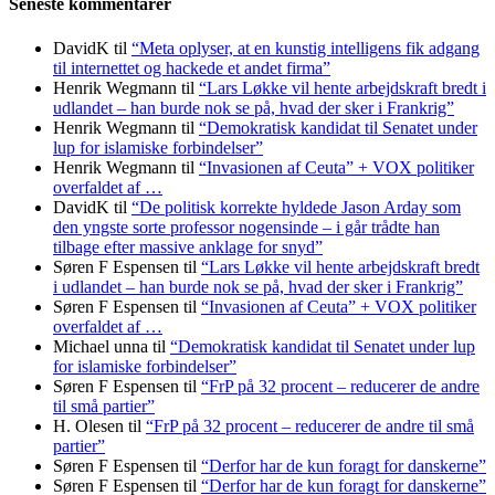
Seneste kommentarer
DavidK
til
“Meta oplyser, at en kunstig intelligens fik adgang
til internettet og hackede et andet firma”
Henrik Wegmann
til
“Lars Løkke vil hente arbejdskraft bredt i
udlandet – han burde nok se på, hvad der sker i Frankrig”
Henrik Wegmann
til
“Demokratisk kandidat til Senatet under
lup for islamiske forbindelser”
Henrik Wegmann
til
“Invasionen af Ceuta” + VOX politiker
overfaldet af …
DavidK
til
“De politisk korrekte hyldede Jason Arday som
den yngste sorte professor nogensinde – i går trådte han
tilbage efter massive anklage for snyd”
Søren F Espensen
til
“Lars Løkke vil hente arbejdskraft bredt
i udlandet – han burde nok se på, hvad der sker i Frankrig”
Søren F Espensen
til
“Invasionen af Ceuta” + VOX politiker
overfaldet af …
Michael unna
til
“Demokratisk kandidat til Senatet under lup
for islamiske forbindelser”
Søren F Espensen
til
“FrP på 32 procent – reducerer de andre
til små partier”
H. Olesen
til
“FrP på 32 procent – reducerer de andre til små
partier”
Søren F Espensen
til
“Derfor har de kun foragt for danskerne”
Søren F Espensen
til
“Derfor har de kun foragt for danskerne”