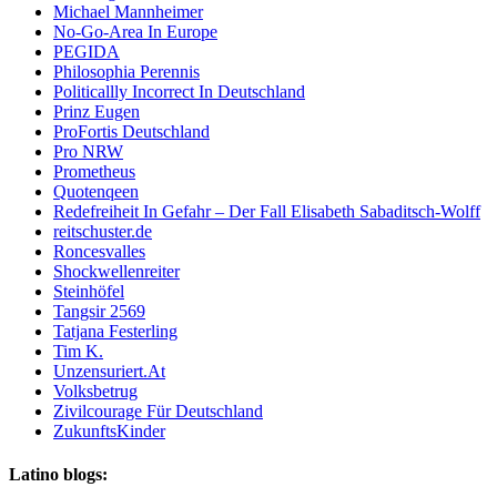
Michael Mannheimer
No-Go-Area In Europe
PEGIDA
Philosophia Perennis
Politicallly Incorrect In Deutschland
Prinz Eugen
ProFortis Deutschland
Pro NRW
Prometheus
Quotenqeen
Redefreiheit In Gefahr – Der Fall Elisabeth Sabaditsch-Wolff
reitschuster.de
Roncesvalles
Shockwellenreiter
Steinhöfel
Tangsir 2569
Tatjana Festerling
Tim K.
Unzensuriert.At
Volksbetrug
Zivilcourage Für Deutschland
ZukunftsKinder
Latino blogs: