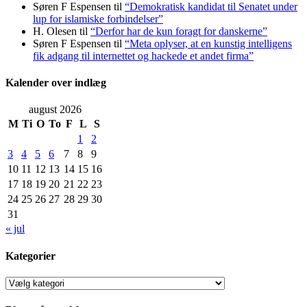
Søren F Espensen
til
“Demokratisk kandidat til Senatet under
lup for islamiske forbindelser”
H. Olesen
til
“Derfor har de kun foragt for danskerne”
Søren F Espensen
til
“Meta oplyser, at en kunstig intelligens
fik adgang til internettet og hackede et andet firma”
Kalender over indlæg
august 2026
M
Ti
O
To
F
L
S
1
2
3
4
5
6
7
8
9
10
11
12
13
14
15
16
17
18
19
20
21
22
23
24
25
26
27
28
29
30
31
« jul
Kategorier
Kategorier