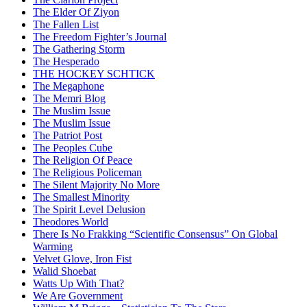
The Elder Of Ziyon
The Fallen List
The Freedom Fighter’s Journal
The Gathering Storm
The Hesperado
THE HOCKEY SCHTICK
The Megaphone
The Memri Blog
The Muslim Issue
The Muslim Issue
The Patriot Post
The Peoples Cube
The Religion Of Peace
The Religious Policeman
The Silent Majority No More
The Smallest Minority
The Spirit Level Delusion
Theodores World
There Is No Frakking “Scientific Consensus” On Global
Warming
Velvet Glove, Iron Fist
Walid Shoebat
Watts Up With That?
We Are Government