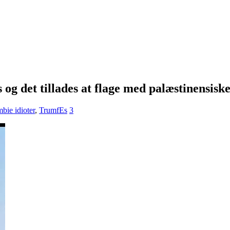
og det tillades at flage med palæstinensiske
bie idioter
,
TrumfEs
3