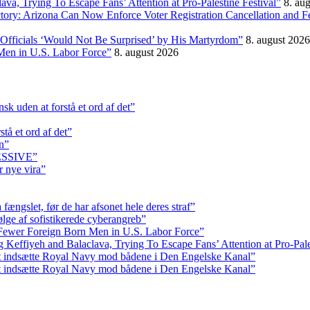
, Trying To Escape Fans’ Attention at Pro-Palestine Festival”
8. au
ictory: Arizona Can Now Enforce Voter Registration Cancellation and 
Officials ‘Would Not Be Surprised’ by His Martyrdom”
8. august 2026
Men in U.S. Labor Force”
8. august 2026
k uden at forstå et ord af det”
tå et ord af det”
n”
RESSIVE”
r nye vira”
fængslet, før de har afsonet hele deres straf”
ølge af sofistikerede cyberangreb”
Fewer Foreign Born Men in U.S. Labor Force”
ffiyeh and Balaclava, Trying To Escape Fans’ Attention at Pro-Pales
at indsætte Royal Navy mod bådene i Den Engelske Kanal”
at indsætte Royal Navy mod bådene i Den Engelske Kanal”