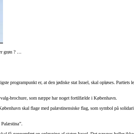
 er grøn ? …
gste programpunkt er, at den jødiske stat Israel, skal opløses. Partiets l
i en valg-brochure, som næppe har noget fortilfælde i København.
at København skal flage med palæstinensiske flag, som symbol på solidar
 Palæstina”.
al få gennemført en opløsning af staten Israel. Det nævnes heller ikke,