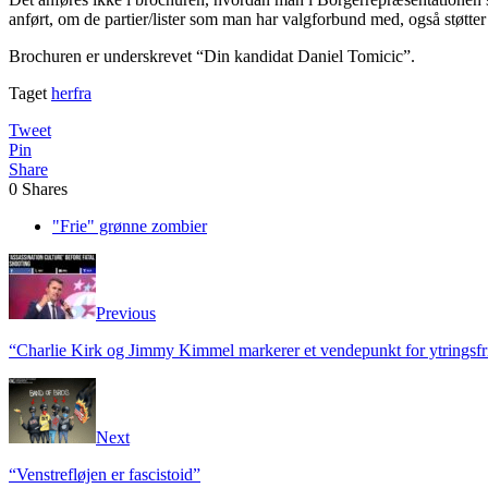
anført, om de partier/lister som man har valgforbund med, også støtt
Brochuren er underskrevet “Din kandidat Daniel Tomicic”.
Taget
herfra
Tweet
Pin
Share
0
Shares
"Frie" grønne zombier
Previous
“Charlie Kirk og Jimmy Kimmel markerer et vendepunkt for ytringsf
Next
“Venstrefløjen er fascistoid”