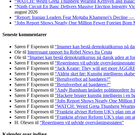
“WATCH: Weird Greta Thunberg Wearing Keffiyeh and Balaclava
“Ninth Circuit En Banc Delivers Massive Election Integrity V
august 2026
“Report: Iranian Leaders Fear Mojtaba Khamenei’s Decline — 
“Jobs Report Shows Nearly One Million Fewer Foreign Born 
Seneste kommentarer
Søren F Espensen
til
“Imamer kan bestå demokratikursus på dans
Ole
til
Interessant rapport fra Rebel News fra Ceuta
Ole
til
“Imamer kan bestå demokratikursus på dansk uden at fors
Søren F Espensen
til
“Regeringen vil udvide overvågningsstate
Søren F Espensen
til
“Jack Keane: They will get more AGG
Søren F Espensen
til
“Aldrig sket før: Kunstig intelligens skabe
Søren F Espensen
til
“Berufsverbot ad bagdøren?”
Søren F Espensen
til
“Berufsverbot ad bagdøren?”
Søren F Espensen
til
“Andy Burnham løslader politi­mordere fra 
Søren F Espensen
til
“Hackere bruger kunstig intelligens i en b
Søren F Espensen
til
“Jobs Report Shows Nearly One Million 
Søren F Espensen
til
“WATCH: Weird Greta Thunberg Wearing Ke
Søren F Espensen
til
“Frankrig afviser Reform UK’s plan om 
Søren F Espensen
til
“Frankrig afviser Reform UK’s plan om 
H. Olesen
til
“Regeringen vil udvide overvågningsstaten”
Kalender over indlæg