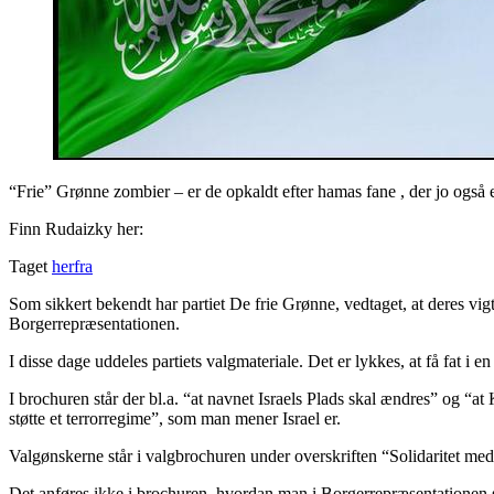
“Frie” Grønne zombier – er de opkaldt efter hamas fane , der jo også
Finn Rudaizky her:
Taget
herfra
Som sikkert bekendt har partiet De frie Grønne, vedtaget, at deres vigti
Borgerrepræsentationen.
I disse dage uddeles partiets valgmateriale. Det er lykkes, at få fat 
I brochuren står der bl.a. “at navnet Israels Plads skal ændres” og “
støtte et terrorregime”, som man mener Israel er.
Valgønskerne står i valgbrochuren under overskriften “Solidaritet med
Det anføres ikke i brochuren, hvordan man i Borgerrepræsentationen sk