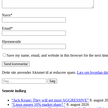
Navn
*
Email
*
Hjemmeside
Save my name, email, and website in this browser for the next tim
Dette site anvender Akismet til at reducere spam.
Læs om hvordan din
Søg
efter:
Seneste indlæg
“Jack Keane: They will get more AGGRESSIVE”
8. august 2
“Linux passes 10% market share? “
8. august 2026