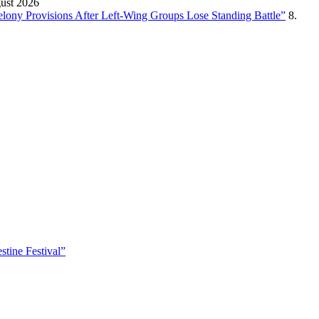
gust 2026
Felony Provisions After Left-Wing Groups Lose Standing Battle”
8.
tine Festival”