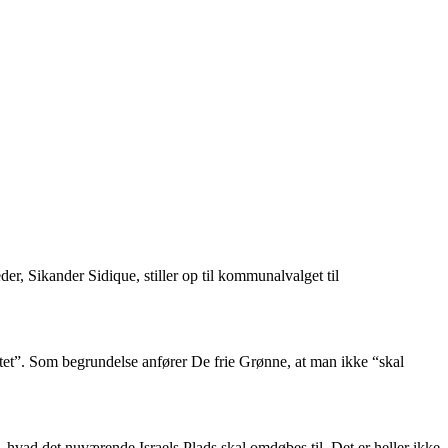
eder, Sikander Sidique, stiller op til kommunalvalget til
itet”. Som begrundelse anfører De frie Grønne, at man ikke “skal
 hvad det nuværende Israels Plads skal omdøbes til. Det er heller ikke