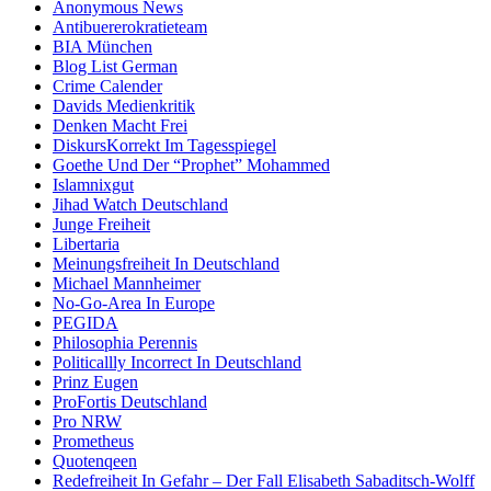
Anonymous News
Antibuererokratieteam
BIA München
Blog List German
Crime Calender
Davids Medienkritik
Denken Macht Frei
DiskursKorrekt Im Tagesspiegel
Goethe Und Der “Prophet” Mohammed
Islamnixgut
Jihad Watch Deutschland
Junge Freiheit
Libertaria
Meinungsfreiheit In Deutschland
Michael Mannheimer
No-Go-Area In Europe
PEGIDA
Philosophia Perennis
Politicallly Incorrect In Deutschland
Prinz Eugen
ProFortis Deutschland
Pro NRW
Prometheus
Quotenqeen
Redefreiheit In Gefahr – Der Fall Elisabeth Sabaditsch-Wolff