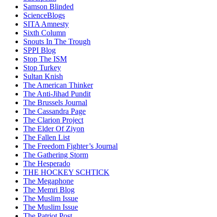
Samson Blinded
ScienceBlogs
SITA Amnesty
Sixth Column
Snouts In The Trough
SPPI Blog
Stop The ISM
Stop Turkey
Sultan Knish
The American Thinker
The Anti-Jihad Pundit
The Brussels Journal
The Cassandra Page
The Clarion Project
The Elder Of Ziyon
The Fallen List
The Freedom Fighter’s Journal
The Gathering Storm
The Hesperado
THE HOCKEY SCHTICK
The Megaphone
The Memri Blog
The Muslim Issue
The Muslim Issue
The Patriot Post