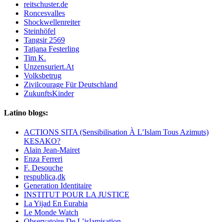
reitschuster.de
Roncesvalles
Shockwellenreiter
Steinhöfel
Tangsir 2569
Tatjana Festerling
Tim K.
Unzensuriert.At
Volksbetrug
Zivilcourage Für Deutschland
ZukunftsKinder
Latino blogs:
ACTIONS SITA (Sensibilisation À L’Islam Tous Azimuts)
KESAKO?
Alain Jean-Mairet
Enza Ferreri
F. Desouche
respublica,dk
Generation Identitaire
INSTITUT POUR LA JUSTICE
La Yijad En Eurabia
Le Monde Watch
Observatoire De L’islamisation