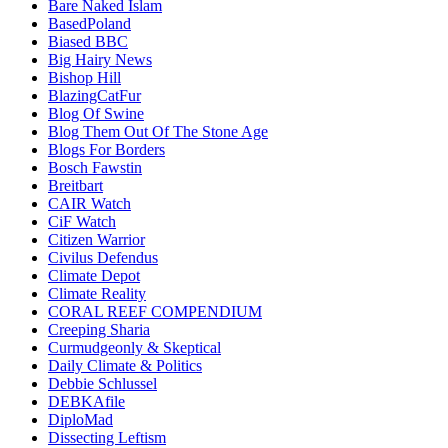
Bare Naked Islam
BasedPoland
Biased BBC
Big Hairy News
Bishop Hill
BlazingCatFur
Blog Of Swine
Blog Them Out Of The Stone Age
Blogs For Borders
Bosch Fawstin
Breitbart
CAIR Watch
CiF Watch
Citizen Warrior
Civilus Defendus
Climate Depot
Climate Reality
CORAL REEF COMPENDIUM
Creeping Sharia
Curmudgeonly & Skeptical
Daily Climate & Politics
Debbie Schlussel
DEBKAfile
DiploMad
Dissecting Leftism