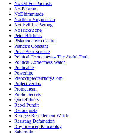
No Oil For Pacifists
No-Pasaran
NoDhimmitude
Northern Virginiastan
Not Evil Just Wrong
NoTricksZone
Peter Hitchens
Pislamonausea Central
Planck’s Constant
Polar Bear Science
Political Correctness – The Awful Truth
Political Correctness Watch
Politicalite
Powerline
Preoccupiedterritory.Com
Project veritas
Promethean
Public Secrets
Quotefulness
Rebel Pundit
Reconquista
Refugee Resettlement Watch
Resisting Defamation
Roy Spencer, Klimatolog
Saberpoint