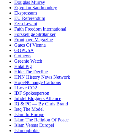
Douglas Murray
Egyptian Sandmonkey
Ekspressum
EU Referendum
Ezra Levant
Faith Freedom International
Forskellige Strøtanker
Frontpage Magazine
Gates Of Vienna
GOPUSA
Gotnews
Greenie Watch
Halal Pig
Hide The Decline
HNN History News Network
HopeNChange Cartoons
I Love CO2
IDF Spokesperson
Infidel Bloggers Alliance
IQ & PC — By Chris Brand
Iraq The Model
Islam In Europe
Islam The Religion Of Peace
Islam Versus Europe
l
Islamophobic