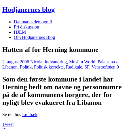
Hodjanernes blog
Danmarks demografi
Fri diskussion
HJEM
Om Hodjanernes Blog
Hatten af for Herning kommune
2. august 2006
Nicolai
Indvandring
,
Muslim World
,
Palæstina -
Libanon
,
Politik
,
Politisk korrekte
,
Radikale
,
SF
,
Venstrefløjen
0
Som den første kommune i landet har
Herning bedt om navne og personnumre
på de af kommunens borgere, der for
nyligt blev evakueret fra Libanon
Se det hos
Lønbæk
.
Tweet