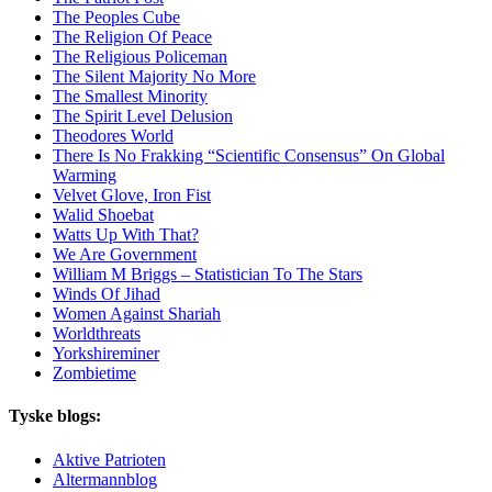
The Peoples Cube
The Religion Of Peace
The Religious Policeman
The Silent Majority No More
The Smallest Minority
The Spirit Level Delusion
Theodores World
There Is No Frakking “Scientific Consensus” On Global
Warming
Velvet Glove, Iron Fist
Walid Shoebat
Watts Up With That?
We Are Government
William M Briggs – Statistician To The Stars
Winds Of Jihad
Women Against Shariah
Worldthreats
Yorkshireminer
Zombietime
Tyske blogs:
Aktive Patrioten
Altermannblog