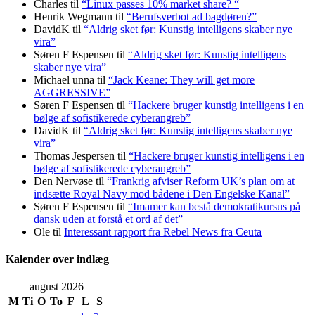
Charles
til
“Linux passes 10% market share? “
Henrik Wegmann
til
“Berufsverbot ad bagdøren?”
DavidK
til
“Aldrig sket før: Kunstig intelligens skaber nye
vira”
Søren F Espensen
til
“Aldrig sket før: Kunstig intelligens
skaber nye vira”
Michael unna
til
“Jack Keane: They will get more
AGGRESSIVE”
Søren F Espensen
til
“Hackere bruger kunstig intelligens i en
bølge af sofistikerede cyberangreb”
DavidK
til
“Aldrig sket før: Kunstig intelligens skaber nye
vira”
Thomas Jespersen
til
“Hackere bruger kunstig intelligens i en
bølge af sofistikerede cyberangreb”
Den Nervøse
til
“Frankrig afviser Reform UK’s plan om at
indsætte Royal Navy mod bådene i Den Engelske Kanal”
Søren F Espensen
til
“Imamer kan bestå demokratikursus på
dansk uden at forstå et ord af det”
Ole
til
Interessant rapport fra Rebel News fra Ceuta
Kalender over indlæg
august 2026
M
Ti
O
To
F
L
S