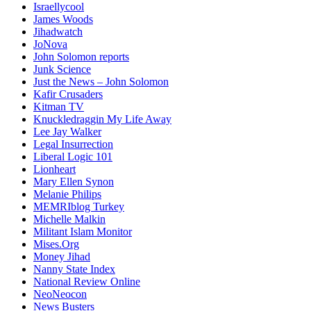
Israellycool
James Woods
Jihadwatch
JoNova
John Solomon reports
Junk Science
Just the News – John Solomon
Kafir Crusaders
Kitman TV
Knuckledraggin My Life Away
Lee Jay Walker
Legal Insurrection
Liberal Logic 101
Lionheart
Mary Ellen Synon
Melanie Philips
MEMRIblog Turkey
Michelle Malkin
Militant Islam Monitor
Mises.Org
Money Jihad
Nanny State Index
National Review Online
NeoNeocon
News Busters