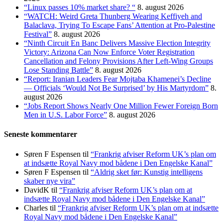
“Linux passes 10% market share? “
8. august 2026
“WATCH: Weird Greta Thunberg Wearing Keffiyeh and
Balaclava, Trying To Escape Fans’ Attention at Pro-Palestine
Festival”
8. august 2026
“Ninth Circuit En Banc Delivers Massive Election Integrity
Victory: Arizona Can Now Enforce Voter Registration
Cancellation and Felony Provisions After Left-Wing Groups
Lose Standing Battle”
8. august 2026
“Report: Iranian Leaders Fear Mojtaba Khamenei’s Decline
— Officials ‘Would Not Be Surprised’ by His Martyrdom”
8.
august 2026
“Jobs Report Shows Nearly One Million Fewer Foreign Born
Men in U.S. Labor Force”
8. august 2026
Seneste kommentarer
Søren F Espensen
til
“Frankrig afviser Reform UK’s plan om
at indsætte Royal Navy mod bådene i Den Engelske Kanal”
Søren F Espensen
til
“Aldrig sket før: Kunstig intelligens
skaber nye vira”
DavidK
til
“Frankrig afviser Reform UK’s plan om at
indsætte Royal Navy mod bådene i Den Engelske Kanal”
Charles
til
“Frankrig afviser Reform UK’s plan om at indsætte
Royal Navy mod bådene i Den Engelske Kanal”