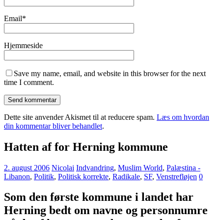
Email
*
Hjemmeside
Save my name, email, and website in this browser for the next
time I comment.
Dette site anvender Akismet til at reducere spam.
Læs om hvordan
din kommentar bliver behandlet
.
Hatten af for Herning kommune
2. august 2006
Nicolai
Indvandring
,
Muslim World
,
Palæstina -
Libanon
,
Politik
,
Politisk korrekte
,
Radikale
,
SF
,
Venstrefløjen
0
Som den første kommune i landet har
Herning bedt om navne og personnumre