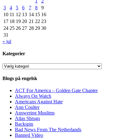
1
2
3
4
5
6
7
8
9
10
11
12
13
14
15
16
17
18
19
20
21
22
23
24
25
26
27
28
29
30
31
« jul
Kategorier
Kategorier
Blogs på engelsk
ACT For America – Golden Gate Chapter
Always On Watch
Americans Against Hate
Ann Coulter
Answering Muslims
Atlas Shrugs
Backspin
Bad News From The Netherlands
Banned Video