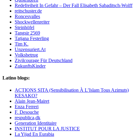
Redefreiheit In Gefahr – Der Fall Elisabeth Sabaditsch-Wolff
reitschuster.de
Roncesvalles
Shockwellenreiter
Steinhöfel
Tangsir 2569
Tatjana Festerling
Tim K.
Unzensuriert.At
Volksbetrug
Zivilcourage Für Deutschland
ZukunftsKinder
Latino blogs:
ACTIONS SITA (Sensibilisation À L’Islam Tous Azimuts)
KESAKO?
Alain Jean-Mairet
Enza Ferreri
F. Desouche
respublica,dk
Generation Identitaire
INSTITUT POUR LA JUSTICE
La Yijad En Eurabia