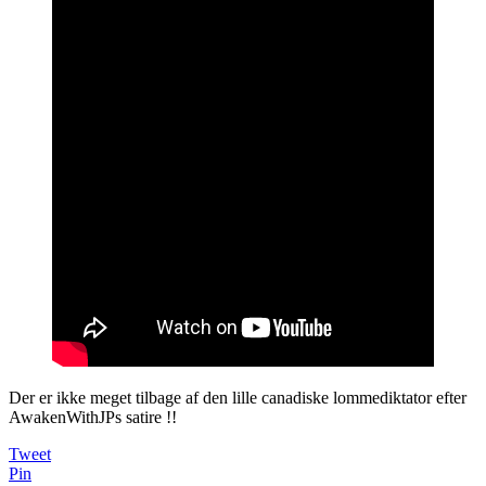
Der er ikke meget tilbage af den lille canadiske lommediktator efter
AwakenWithJPs satire !!
Tweet
Pin