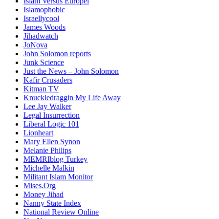
Islam Versus Europe
l
Islamophobic
Israellycool
James Woods
Jihadwatch
JoNova
John Solomon reports
Junk Science
Just the News – John Solomon
Kafir Crusaders
Kitman TV
Knuckledraggin My Life Away
Lee Jay Walker
Legal Insurrection
Liberal Logic 101
Lionheart
Mary Ellen Synon
Melanie Philips
MEMRIblog Turkey
Michelle Malkin
Militant Islam Monitor
Mises.Org
Money Jihad
Nanny State Index
National Review Online