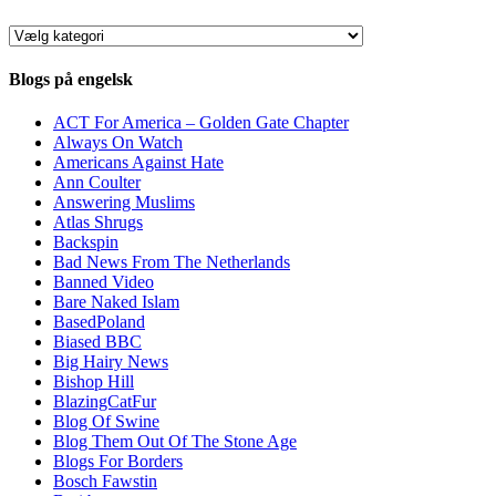
Kategorier
Blogs på engelsk
ACT For America – Golden Gate Chapter
Always On Watch
Americans Against Hate
Ann Coulter
Answering Muslims
Atlas Shrugs
Backspin
Bad News From The Netherlands
Banned Video
Bare Naked Islam
BasedPoland
Biased BBC
Big Hairy News
Bishop Hill
BlazingCatFur
Blog Of Swine
Blog Them Out Of The Stone Age
Blogs For Borders
Bosch Fawstin