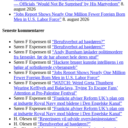
— Officials ‘Would Not Be Surprised’ by His Martyrdom”
8.
august 2026
“Jobs Report Shows Nearly One Million Fewer Foreign Born
Men in U.S. Labor Force”
8. august 2026
Seneste kommentarer
Søren F Espensen
til
“Berufsverbot ad bagdøren?”
Søren F Espensen
til
“Berufsverbot ad bagdøren?”
Søren F Espensen
til
“Andy Burnham løslader politi­mordere
fra fængslet, før de har afsonet hele deres straf”
Søren F Espensen
til
“Hackere bruger kunstig intelligens i en
bølge af sofistikerede cyberangreb”
Søren F Espensen
til
“Jobs Report Shows Nearly One Million
Fewer Foreign Born Men in U.S. Labor Force”
Søren F Espensen
til
“WATCH: Weird Greta Thunberg
Wearing Keffiyeh and Balaclava, Trying To Escape Fans’
Attention at Pro-Palestine Festival”
Søren F Espensen
til
“Frankrig afviser Reform UK’s plan om
at indsætte Royal Navy mod bådene i Den Engelske Kanal”
Søren F Espensen
til
“Frankrig afviser Reform UK’s plan om
at indsætte Royal Navy mod bådene i Den Engelske Kanal”
H. Olesen
til
“Regeringen vil udvide overvågningsstaten”
H. Olesen
til
“Berufsverbot ad bagdøren?”