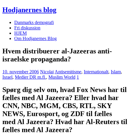
Hodjanernes blog
Danmarks demografi
Fri diskussion
HJEM
Om Hodjanernes Blog
Hvem distribuerer al-Jazeeras anti-
israelske propaganda?
10. november 2006
Nicolai
Antisemitisme
,
Internationalt
,
Islam
,
Israel
,
Medier DR m.fl.
,
Muslim World
1
Spørg dig selv om, hvad Fox News har til
fælles med Al Jazeera? Eller hvad har
CNN, NBC, MGM, CBS, RTL, SKY
NEWS, Eurosport, og ZDF til fælles
med Al Jazeera? Hvad har Al-Reuters til
fælles med Al Jazeera?