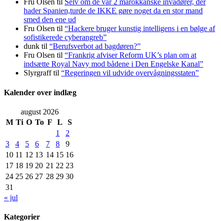
Fru Olsen
til
Selv om de var 2 marokkanske invadører, der
hader Spanien,turde de IKKE gøre noget da en stor mand
smed den ene ud
Fru Olsen
til
“Hackere bruger kunstig intelligens i en bølge af
sofistikerede cyberangreb”
dunk
til
“Berufsverbot ad bagdøren?”
Fru Olsen
til
“Frankrig afviser Reform UK’s plan om at
indsætte Royal Navy mod bådene i Den Engelske Kanal”
Slyrgraff
til
“Regeringen vil udvide overvågningsstaten”
Kalender over indlæg
august 2026
M
Ti
O
To
F
L
S
1
2
3
4
5
6
7
8
9
10
11
12
13
14
15
16
17
18
19
20
21
22
23
24
25
26
27
28
29
30
31
« jul
Kategorier