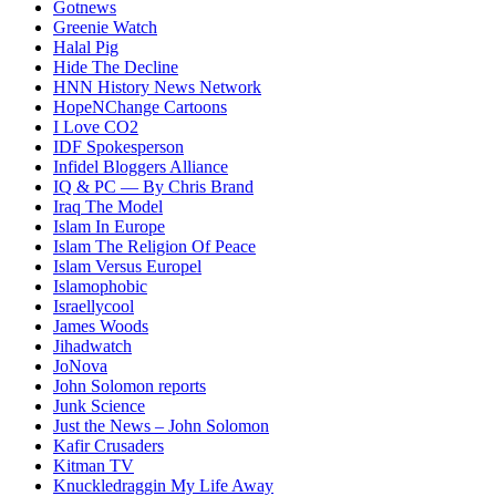
Gotnews
Greenie Watch
Halal Pig
Hide The Decline
HNN History News Network
HopeNChange Cartoons
I Love CO2
IDF Spokesperson
Infidel Bloggers Alliance
IQ & PC — By Chris Brand
Iraq The Model
Islam In Europe
Islam The Religion Of Peace
Islam Versus Europe
l
Islamophobic
Israellycool
James Woods
Jihadwatch
JoNova
John Solomon reports
Junk Science
Just the News – John Solomon
Kafir Crusaders
Kitman TV
Knuckledraggin My Life Away