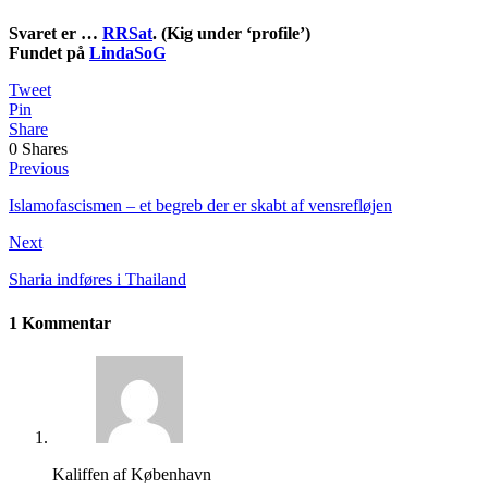
Svaret er …
RRSat
. (Kig under ‘profile’)
Fundet på
LindaSoG
Tweet
Pin
Share
0
Shares
Previous
Islamofascismen – et begreb der er skabt af vensrefløjen
Next
Sharia indføres i Thailand
1 Kommentar
Kaliffen af København