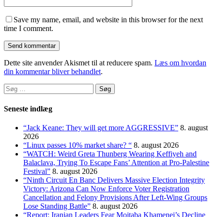
Save my name, email, and website in this browser for the next
time I comment.
Dette site anvender Akismet til at reducere spam.
Læs om hvordan
din kommentar bliver behandlet
.
Søg
efter:
Seneste indlæg
“Jack Keane: They will get more AGGRESSIVE”
8. august
2026
“Linux passes 10% market share? “
8. august 2026
“WATCH: Weird Greta Thunberg Wearing Keffiyeh and
Balaclava, Trying To Escape Fans’ Attention at Pro-Palestine
Festival”
8. august 2026
“Ninth Circuit En Banc Delivers Massive Election Integrity
Victory: Arizona Can Now Enforce Voter Registration
Cancellation and Felony Provisions After Left-Wing Groups
Lose Standing Battle”
8. august 2026
“Report: Iranian Leaders Fear Mojtaba Khamenei’s Decline