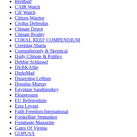
Breitbart
CAIR Watch
CiF Watch
Citizen Warrior
Civilus Defendus
Climate Depot
Climate Reality
CORAL REEF COMPENDIUM
Creeping Sharia
Curmudgeonly & Skeptical
Daily Climate & Politics
Debbie Schlussel
DEBKAfile
DiploMad
Dissecting Leftism
Douglas Murray
Egyptian Sandmonkey
Ekspressum
EU Referendum
Ezra Levant
Faith Freedom International
Forskellige Strøtanker
Frontpage Magazine
Gates Of Vienna
GOPUSA