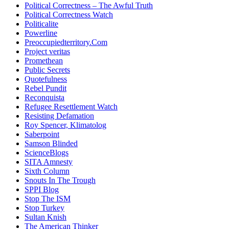
Political Correctness – The Awful Truth
Political Correctness Watch
Politicalite
Powerline
Preoccupiedterritory.Com
Project veritas
Promethean
Public Secrets
Quotefulness
Rebel Pundit
Reconquista
Refugee Resettlement Watch
Resisting Defamation
Roy Spencer, Klimatolog
Saberpoint
Samson Blinded
ScienceBlogs
SITA Amnesty
Sixth Column
Snouts In The Trough
SPPI Blog
Stop The ISM
Stop Turkey
Sultan Knish
The American Thinker