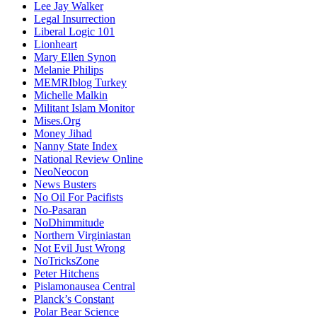
Lee Jay Walker
Legal Insurrection
Liberal Logic 101
Lionheart
Mary Ellen Synon
Melanie Philips
MEMRIblog Turkey
Michelle Malkin
Militant Islam Monitor
Mises.Org
Money Jihad
Nanny State Index
National Review Online
NeoNeocon
News Busters
No Oil For Pacifists
No-Pasaran
NoDhimmitude
Northern Virginiastan
Not Evil Just Wrong
NoTricksZone
Peter Hitchens
Pislamonausea Central
Planck’s Constant
Polar Bear Science