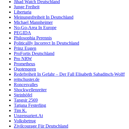
Jihad Watch Deutschland
Junge Freiheit
Libertaria
Meinungsfreiheit In Deutschland
Michael Mannheimer
No-Go-Area In Europe
PEGIDA
Philosophia Perennis
Politicallly Incorrect In Deutschland
Prinz Eugen
ProFortis Deutschland
Pro NRW
Prometheus
Quotenqeen
Redefreiheit In Gefahr – Der Fall Elisabeth Sabaditsch-Wolff
reitschuster.de
Roncesvalles
Shockwellenreiter
Steinhöfel
Tangsir 2569
Tatjana Festerling
Tim K.
Unzensuriert.At
Volksbetrug
Zivilcourage Für Deutschland