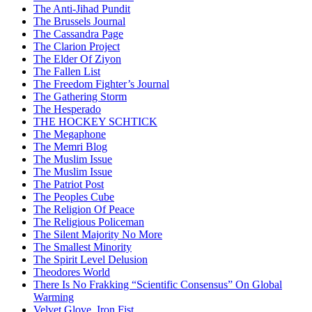
The Anti-Jihad Pundit
The Brussels Journal
The Cassandra Page
The Clarion Project
The Elder Of Ziyon
The Fallen List
The Freedom Fighter’s Journal
The Gathering Storm
The Hesperado
THE HOCKEY SCHTICK
The Megaphone
The Memri Blog
The Muslim Issue
The Muslim Issue
The Patriot Post
The Peoples Cube
The Religion Of Peace
The Religious Policeman
The Silent Majority No More
The Smallest Minority
The Spirit Level Delusion
Theodores World
There Is No Frakking “Scientific Consensus” On Global
Warming
Velvet Glove, Iron Fist