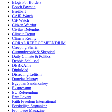
Blogs For Borders
Bosch Fawstin
Breitbart
CAIR Watch
CiF Watch
Citizen Warrior
Civilus Defendus
Climate Depot
Climate Reality
CORAL REEF COMPENDIUM
Creeping Sharia
Curmudgeonly & Skeptical
Daily Climate & Politics
Debbie Schlussel
DEBKAfile
DiploMad
Dissecting Leftism
Douglas Murray
Egyptian Sandmonkey
Ekspressum
EU Referendum
Ezra Levant
Faith Freedom International
Forskellige Strøtanker
Frontpage Magazine