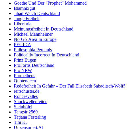
Goethe Und Der “Prophet” Mohammed
Islamnixgut
Jihad Watch Deutschland
Junge Freiheit
Libertaria
Meinungsfreiheit In Deutschland
Michael Mannheimer
No-Go-Area In Europe
PEGIDA
Philosophia Perennis
Politicallly Incorrect In Deutschland
Prinz Eugen
ProFortis Deutschland
Pro NRW
Prometheus
Quotenqeen
Redefreiheit In Gefahr – Der Fall Elisabeth Sabaditsch-Wolff
reitschuster.de
Roncesvalles
Shockwellenreiter
Steinhöfel
Tangsir 2569
Tatjana Festerling
Tim K.
Unzensuriert.At