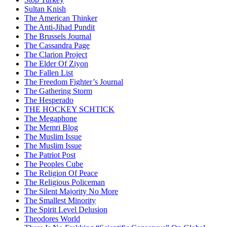
Sultan Knish
The American Thinker
The Anti-Jihad Pundit
The Brussels Journal
The Cassandra Page
The Clarion Project
The Elder Of Ziyon
The Fallen List
The Freedom Fighter’s Journal
The Gathering Storm
The Hesperado
THE HOCKEY SCHTICK
The Megaphone
The Memri Blog
The Muslim Issue
The Muslim Issue
The Patriot Post
The Peoples Cube
The Religion Of Peace
The Religious Policeman
The Silent Majority No More
The Smallest Minority
The Spirit Level Delusion
Theodores World