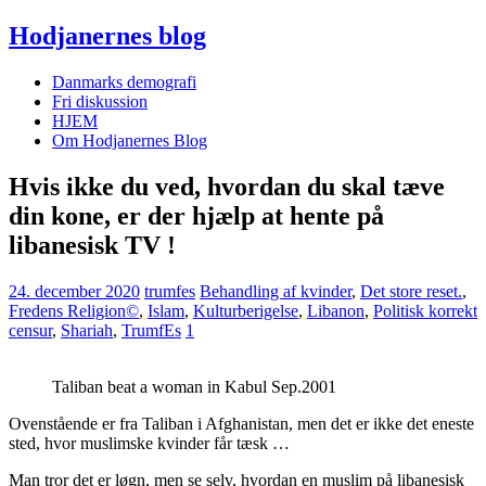
Hodjanernes blog
Danmarks demografi
Fri diskussion
HJEM
Om Hodjanernes Blog
Hvis ikke du ved, hvordan du skal tæve
din kone, er der hjælp at hente på
libanesisk TV !
24. december 2020
trumfes
Behandling af kvinder
,
Det store reset.
,
Fredens Religion©
,
Islam
,
Kulturberigelse
,
Libanon
,
Politisk korrekt
censur
,
Shariah
,
TrumfEs
1
Taliban beat a woman in Kabul Sep.2001
Ovenstående er fra Taliban i Afghanistan, men det er ikke det eneste
sted, hvor muslimske kvinder får tæsk …
Man tror det er løgn, men se selv, hvordan en muslim på libanesisk