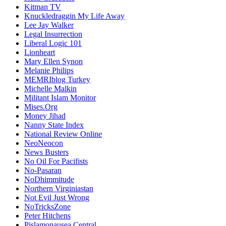
Kitman TV
Knuckledraggin My Life Away
Lee Jay Walker
Legal Insurrection
Liberal Logic 101
Lionheart
Mary Ellen Synon
Melanie Philips
MEMRIblog Turkey
Michelle Malkin
Militant Islam Monitor
Mises.Org
Money Jihad
Nanny State Index
National Review Online
NeoNeocon
News Busters
No Oil For Pacifists
No-Pasaran
NoDhimmitude
Northern Virginiastan
Not Evil Just Wrong
NoTricksZone
Peter Hitchens
Pislamonausea Central