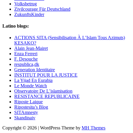
Volksbetrug
Zivilcourage Für Deutschland
ZukunftsKinder
Latino blogs:
ACTIONS SITA (Sensibilisation À L’Islam Tous Azimuts)
KESAKO?
Alain Jean-Mairet
Enza Ferreri
F. Desouche
respublica,dk
Generation Identitaire
INSTITUT POUR LA JUSTICE
La Yijad En Eurabia
Le Monde Watch
Observatoire De L’islamisation
RESISTANCE REPUBLICAINE
Riposte Laique
Ripostesita’s Blog
SITAmnesty
Skandinaiv
Copyright © 2026 | WordPress Theme by
MH Themes