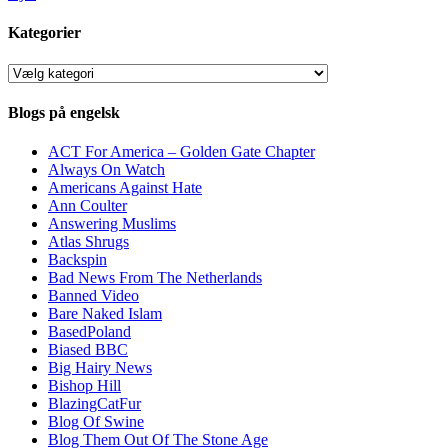
Kategorier
Kategorier
Blogs på engelsk
ACT For America – Golden Gate Chapter
Always On Watch
Americans Against Hate
Ann Coulter
Answering Muslims
Atlas Shrugs
Backspin
Bad News From The Netherlands
Banned Video
Bare Naked Islam
BasedPoland
Biased BBC
Big Hairy News
Bishop Hill
BlazingCatFur
Blog Of Swine
Blog Them Out Of The Stone Age