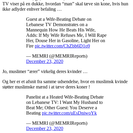
TV viser på en dukke, hvordan “man” skal tæve sin kone, hvis hun
ikke adlyder enhver befaling …
Guest at a Wife-Beating Debate on
Lebanese TV Demonstrates on a
Mannequin How He Beats His Wife,
Adds: If My Wife Refuses Me, I Will Rape
Her, Douse Her in Gasoline, Light Her on
Fire
pic.twitter.com/ChZbb6D1o9
— MEMRI (@MEMRIReports)
December 23, 2020
Jo, muslimer “ærer” virkelig deres kvinder …
Og her er et afsnit fra samme udsendelse, hvor en muslimsk kvinde
støtter muslimske mænd i at tæve deres koner !
Panelist at a Heated Wife-Beating Debate
on Lebanese TV: I Want My Husband to
Beat Me; Other Guest: You Deserve a
Beating
pic.twitter.com/uEsDniwoYk
— MEMRI (@MEMRIReports)
December 23, 2020