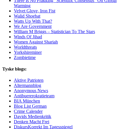
There Is No Frakking “Scientific Consensus” On Global
Warming
Velvet Glove, Iron Fist
Walid Shoebat
Watts Up With That?
We Are Government
William M Briggs – Statistician To The Stars
Winds Of Jihad
Women Against Shariah
Worldthreats
Yorkshireminer
Zombietime
Tyske blogs:
Aktive Patrioten
Altermannblog
Anonymous News
Antibuererokratieteam
BIA München
Blog List German
Crime Calender
Davids Medienkritik
Denken Macht Frei
DiskursKorrekt Im Tagesspiegel