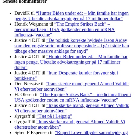
Seneste kommentarer
DavidK
til
“Hunter Biden under ed: – Min familie har ingen
penge. Ubetalte advokat­regninger på 17 millioner dollar”
Henrik Wegmann
til
“The Empire Strikes Back” –
medicinmaffiaen i USA godkender endnu en mRNA
influenza-“vaccine”
Justice 4 DJT
til
“De politisk korrekte hyldede Jason Arday
som den yngste sorte professor nogensinde – i går trådte han
tilbage efter massive anklage for snyd”
Justice 4 DJT
til
“Hunter Biden under ed: – Min familie har
ingen penge. Ubetalte advokat­regninger på 17 millioner
dollar”
Justice 4 DJT
til
“Iran: Desperate kunder forsyner sig i
butikkerne”
Den Nervøse
til
“Irans stærke mand, general Ahmed Vahidi:
Vi efterstræber atomvåben”
H. Olesen
til
“The Empire Strikes Back” – medicinmaffiaen i
USA godkender endnu en mRNA influenza-“vaccine”
Justice 4 DJT
til
“Irans stærke mand, general Ahmed Vahidi:
Vi efterstræber atomvåben”
slyrgraff
til
“Tæt på i Leipzig”
slyrgraff
til
“Irans stærke mand, general Ahmed Vahidi: Vi
efterstræber atomvåben”
Søren F Espensen
til
“Rupert Lowe tilbyder samarbejde, og