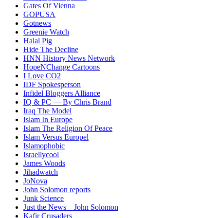
Gates Of Vienna
GOPUSA
Gotnews
Greenie Watch
Halal Pig
Hide The Decline
HNN History News Network
HopeNChange Cartoons
I Love CO2
IDF Spokesperson
Infidel Bloggers Alliance
IQ & PC — By Chris Brand
Iraq The Model
Islam In Europe
Islam The Religion Of Peace
Islam Versus Europe
l
Islamophobic
Israellycool
James Woods
Jihadwatch
JoNova
John Solomon reports
Junk Science
Just the News – John Solomon
Kafir Crusaders