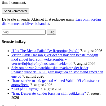
time I comment.
Dette site anvender Akismet til at reducere spam.
Læs om hvordan
din kommentar bliver behandlet
.
Søg
efter:
Seneste indlæg
“Has The Media Failed By Reporting Polls?”
7. august 2026
Victor Davis Hanson giver det det nok den bedste modgift
mod alt det had, som woke zombier=
venstrefløj/højrefløj/muslismer hælder ud
7. august 2026
Selv om de var 2 marokkanske invadører, der hader
Spanien,turde de IKKE gøre noget da en stor mand smed den
ene ud
7. august 2026
“Irans stærke mand, general Ahmed Vahidi: Vi efterstræber
atomvåben”
7. august 2026
“Tæt på i Leipzig”
7. august 2026
“Iran: Desperate kunder forsyner sig i butikkerne”
7. august
2026