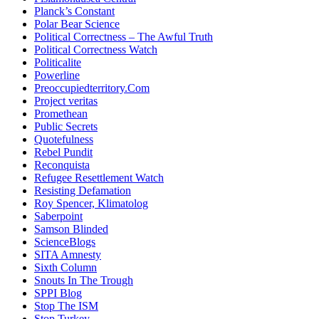
Planck’s Constant
Polar Bear Science
Political Correctness – The Awful Truth
Political Correctness Watch
Politicalite
Powerline
Preoccupiedterritory.Com
Project veritas
Promethean
Public Secrets
Quotefulness
Rebel Pundit
Reconquista
Refugee Resettlement Watch
Resisting Defamation
Roy Spencer, Klimatolog
Saberpoint
Samson Blinded
ScienceBlogs
SITA Amnesty
Sixth Column
Snouts In The Trough
SPPI Blog
Stop The ISM
Stop Turkey