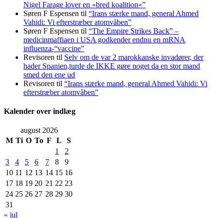
Nigel Farage lover en »bred koalition«”
Søren F Espensen
til
“Irans stærke mand, general Ahmed
Vahidi: Vi efterstræber atomvåben”
Søren F Espensen
til
“The Empire Strikes Back” –
medicinmaffiaen i USA godkender endnu en mRNA
influenza-“vaccine”
Revisoren
til
Selv om de var 2 marokkanske invadører, der
hader Spanien,turde de IKKE gøre noget da en stor mand
smed den ene ud
Revisoren
til
“Irans stærke mand, general Ahmed Vahidi: Vi
efterstræber atomvåben”
Kalender over indlæg
august 2026
M
Ti
O
To
F
L
S
1
2
3
4
5
6
7
8
9
10
11
12
13
14
15
16
17
18
19
20
21
22
23
24
25
26
27
28
29
30
31
« jul