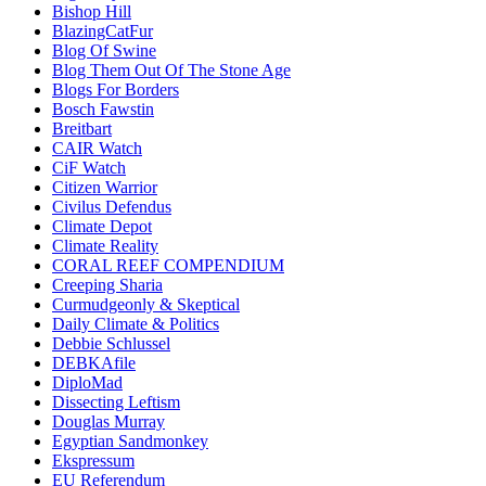
Bishop Hill
BlazingCatFur
Blog Of Swine
Blog Them Out Of The Stone Age
Blogs For Borders
Bosch Fawstin
Breitbart
CAIR Watch
CiF Watch
Citizen Warrior
Civilus Defendus
Climate Depot
Climate Reality
CORAL REEF COMPENDIUM
Creeping Sharia
Curmudgeonly & Skeptical
Daily Climate & Politics
Debbie Schlussel
DEBKAfile
DiploMad
Dissecting Leftism
Douglas Murray
Egyptian Sandmonkey
Ekspressum
EU Referendum