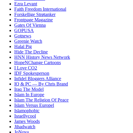
Ezra Levant
Faith Freedom International
Forskellige Strøtanker
Frontpage Magazine
Gates Of Vienna
GOPUSA
Gotnews
Greenie Watch
Halal Pig
Hide The Decline
HNN History News Network
HopeNChange Cartoons
I Love CO2
IDF Spokesperson
Infidel Bloggers Alliance
IQ & PC — By Chris Brand
Iraq The Model
Islam In Europe
Islam The Religion Of Peace
Islam Versus Europe
l
Islamophobic
Israellycool
James Woods
Jihadwatch
JoNova