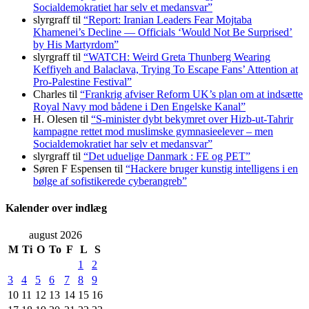
Socialdemokratiet har selv et medansvar”
slyrgraff
til
“Report: Iranian Leaders Fear Mojtaba
Khamenei’s Decline — Officials ‘Would Not Be Surprised’
by His Martyrdom”
slyrgraff
til
“WATCH: Weird Greta Thunberg Wearing
Keffiyeh and Balaclava, Trying To Escape Fans’ Attention at
Pro-Palestine Festival”
Charles
til
“Frankrig afviser Reform UK’s plan om at indsætte
Royal Navy mod bådene i Den Engelske Kanal”
H. Olesen
til
“S-minister dybt bekymret over Hizb-ut-Tahrir
kampagne rettet mod muslimske gymnasieelever – men
Socialdemokratiet har selv et medansvar”
slyrgraff
til
“Det uduelige Danmark : FE og PET”
Søren F Espensen
til
“Hackere bruger kunstig intelligens i en
bølge af sofistikerede cyberangreb”
Kalender over indlæg
august 2026
M
Ti
O
To
F
L
S
1
2
3
4
5
6
7
8
9
10
11
12
13
14
15
16