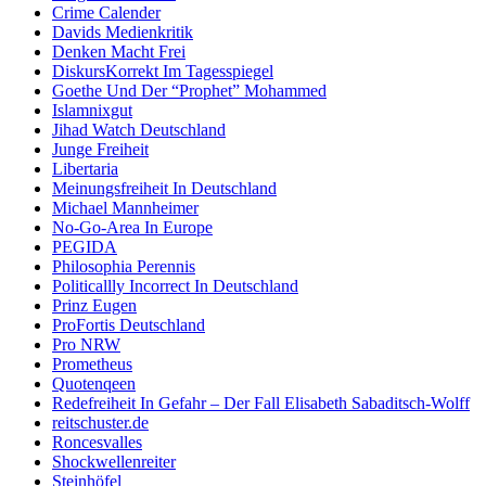
Crime Calender
Davids Medienkritik
Denken Macht Frei
DiskursKorrekt Im Tagesspiegel
Goethe Und Der “Prophet” Mohammed
Islamnixgut
Jihad Watch Deutschland
Junge Freiheit
Libertaria
Meinungsfreiheit In Deutschland
Michael Mannheimer
No-Go-Area In Europe
PEGIDA
Philosophia Perennis
Politicallly Incorrect In Deutschland
Prinz Eugen
ProFortis Deutschland
Pro NRW
Prometheus
Quotenqeen
Redefreiheit In Gefahr – Der Fall Elisabeth Sabaditsch-Wolff
reitschuster.de
Roncesvalles
Shockwellenreiter
Steinhöfel