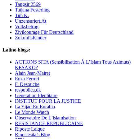
Tangsir 2569
Tatjana Festerling
Tim K.
Unzensuriert.At
Volksbetrug
Zivilcourage Für Deutschland
ZukunftsKinder
Latino blogs:
ACTIONS SITA (Sensibilisation À L’Islam Tous Azimuts)
KESAKO?
Alain Jean-Mairet
Enza Ferreri
F. Desouche
respublica,dk
Generation Identitaire
INSTITUT POUR LA JUSTICE
La Yijad En Eurabia
Le Monde Watch
Observatoire De L’islamisation
RESISTANCE REPUBLICAINE
Riposte Laique
Ripostesita’s Blog