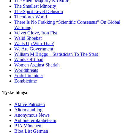
The Silent Majority No More
The Smallest Minority
The Spirit Level Delusion
Theodores World
There Is No Frakking “Scientific Consensus” On Global
Warming
Velvet Glove, Iron Fist
Walid Shoebat
Watts Up With That?
We Are Government
William M Briggs – Statistician To The Stars
Winds Of Jihad
Women Against Shariah
Worldthreats
Yorkshireminer
Zombietime
Tyske blogs:
Aktive Patrioten
Altermannblog
Anonymous News
Antibuererokratieteam
BIA München
Blog List German