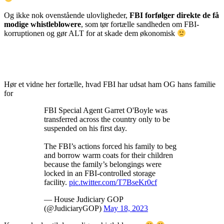
Og ikke nok ovenstående ulovligheder,
FBI forfølger direkte de få
modige whistleblowere
, som tør fortælle sandheden om FBI-
korruptionen og gør ALT for at skade dem økonomisk
Hør et vidne her fortælle, hvad FBI har udsat ham OG hans familie
for
FBI Special Agent Garret O'Boyle was
transferred across the country only to be
suspended on his first day.
The FBI’s actions forced his family to beg
and borrow warm coats for their children
because the family’s belongings were
locked in an FBI-controlled storage
facility.
pic.twitter.com/T7BseKr0cf
— House Judiciary GOP
(@JudiciaryGOP)
May 18, 2023