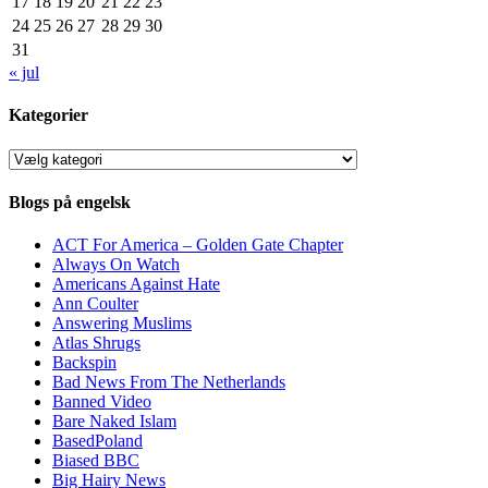
17
18
19
20
21
22
23
24
25
26
27
28
29
30
31
« jul
Kategorier
Kategorier
Blogs på engelsk
ACT For America – Golden Gate Chapter
Always On Watch
Americans Against Hate
Ann Coulter
Answering Muslims
Atlas Shrugs
Backspin
Bad News From The Netherlands
Banned Video
Bare Naked Islam
BasedPoland
Biased BBC
Big Hairy News