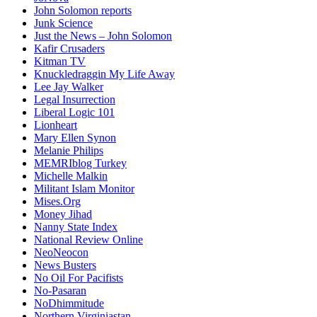
John Solomon reports
Junk Science
Just the News – John Solomon
Kafir Crusaders
Kitman TV
Knuckledraggin My Life Away
Lee Jay Walker
Legal Insurrection
Liberal Logic 101
Lionheart
Mary Ellen Synon
Melanie Philips
MEMRIblog Turkey
Michelle Malkin
Militant Islam Monitor
Mises.Org
Money Jihad
Nanny State Index
National Review Online
NeoNeocon
News Busters
No Oil For Pacifists
No-Pasaran
NoDhimmitude
Northern Virginiastan