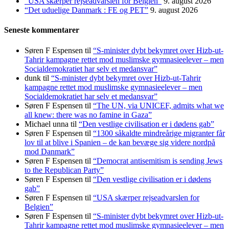
“USA skærper rejseadvarslen for Belgien”
9. august 2026
“Det uduelige Danmark : FE og PET”
9. august 2026
Seneste kommentarer
Søren F Espensen
til
“S-minister dybt bekymret over Hizb-ut-
Tahrir kampagne rettet mod muslimske gymnasieelever – men
Socialdemokratiet har selv et medansvar”
dunk
til
“S-minister dybt bekymret over Hizb-ut-Tahrir
kampagne rettet mod muslimske gymnasieelever – men
Socialdemokratiet har selv et medansvar”
Søren F Espensen
til
“The UN, via UNICEF, admits what we
all knew: there was no famine in Gaza”
Michael unna
til
“Den vestlige civilisation er i dødens gab”
Søren F Espensen
til
“1300 såkaldte mindreårige migranter får
lov til at blive i Spanien – de kan bevæge sig videre nordpå
mod Danmark”
Søren F Espensen
til
“Democrat antisemitism is sending Jews
to the Republican Party”
Søren F Espensen
til
“Den vestlige civilisation er i dødens
gab”
Søren F Espensen
til
“USA skærper rejseadvarslen for
Belgien”
Søren F Espensen
til
“S-minister dybt bekymret over Hizb-ut-
Tahrir kampagne rettet mod muslimske gymnasieelever – men