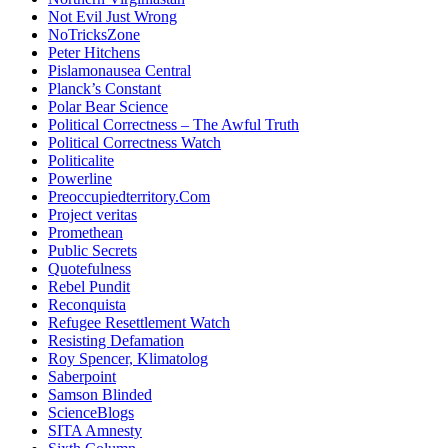
Not Evil Just Wrong
NoTricksZone
Peter Hitchens
Pislamonausea Central
Planck’s Constant
Polar Bear Science
Political Correctness – The Awful Truth
Political Correctness Watch
Politicalite
Powerline
Preoccupiedterritory.Com
Project veritas
Promethean
Public Secrets
Quotefulness
Rebel Pundit
Reconquista
Refugee Resettlement Watch
Resisting Defamation
Roy Spencer, Klimatolog
Saberpoint
Samson Blinded
ScienceBlogs
SITA Amnesty