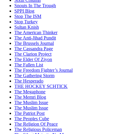
Sixth Column
Snouts In The Trough
SPPI Blog
Stop The ISM
Stop Turkey
Sultan Knish
The American Thinker
The Anti-Jihad Pundit
The Brussels Journal
The Cassandra Page
The Clarion Project
The Elder Of Ziyon
The Fallen List
The Freedom Fighter’s Journal
The Gathering Storm
The Hesperado
THE HOCKEY SCHTICK
The Megaphone
The Memri Blog
The Muslim Issue
The Muslim Issue
The Patriot Post
The Peoples Cube
The Religion Of Peace
The Religious Policeman