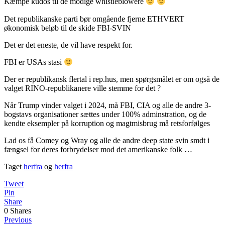
Kæmpe kudos til de modige whistleblowere
Det republikanske parti bør omgående fjerne ETHVERT
økonomisk beløb til de skide FBI-SVIN
Det er det eneste, de vil have respekt for.
FBI er USAs stasi
Der er republikansk flertal i rep.hus, men spørgsmålet er om også de
valget RINO-republikanere ville stemme for det ?
Når Trump vinder valget i 2024, må FBI, CIA og alle de andre 3-
bogstavs organisationer sættes under 100% adminstration, og de
kendte eksempler på korruption og magtmisbrug må retsforfølges
Lad os få Comey og Wray og alle de andre deep state svin smdt i
fængsel for deres forbrydelser mod det amerikanske folk …
Taget
herfra
og
herfra
Tweet
Pin
Share
0
Shares
Previous