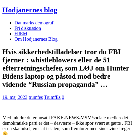
Hodjanernes blog
Danmarks demografi
Fri diskussion
HJEM
Om Hodjanernes Blog
Hvis sikkerhedstilladelser tror du FBI
fjerner : whistleblowers eller de 51
efterretningschefer, som LØJ om Hunter
Bidens laptop og påstod mod bedre
vidende “Russian propaganda” …
19. maj 2023
trumfes
TrumfEs
0
Med mindre du er ansat i FAKE-NEWS-MSM/sociale medier/ det
demokratiske parti er det – desværre – ikke spor svært at gætte . FBI
er en skændsel, en stat i staten, som fremturer med sine svinestreger