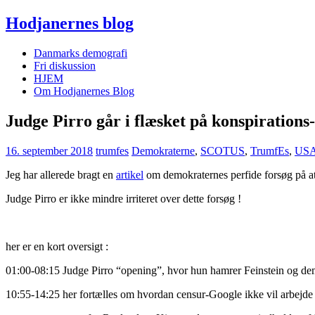
Hodjanernes blog
Danmarks demografi
Fri diskussion
HJEM
Om Hodjanernes Blog
Judge Pirro går i flæsket på konspirations
16. september 2018
trumfes
Demokraterne
,
SCOTUS
,
TrumfEs
,
US
Jeg har allerede bragt en
artikel
om demokraternes perfide forsøg på at
Judge Pirro er ikke mindre irriteret over dette forsøg !
her er en kort oversigt :
01:00-08:15 Judge Pirro “opening”, hvor hun hamrer Feinstein og dem
10:55-14:25 her fortælles om hvordan censur-Google ikke vil arbejde 