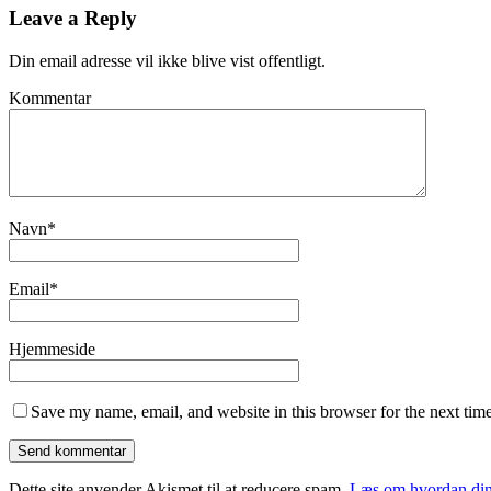
Leave a Reply
Din email adresse vil ikke blive vist offentligt.
Kommentar
Navn
*
Email
*
Hjemmeside
Save my name, email, and website in this browser for the next tim
Dette site anvender Akismet til at reducere spam.
Læs om hvordan din