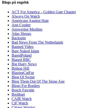
Blogs på engelsk
ACT For America – Golden Gate Chapter
Always On Watch
Americans Against Hate
Ann Coulter
Answering Muslims
Atlas Shrugs
Backspin
Bad News From The Netherlands
Banned Video
Bare Naked Islam
BasedPoland
Biased BBC
Big Hairy News
Bishop Hill
BlazingCatFur
Blog Of Swine
Blog Them Out Of The Stone Age
Blogs For Borders
Bosch Fawstin
Breitbart
CAIR Watch
CiF Watch
Citizen Warrior