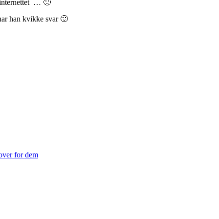
internettet … 🙁
ar han kvikke svar 🙂
 over for dem