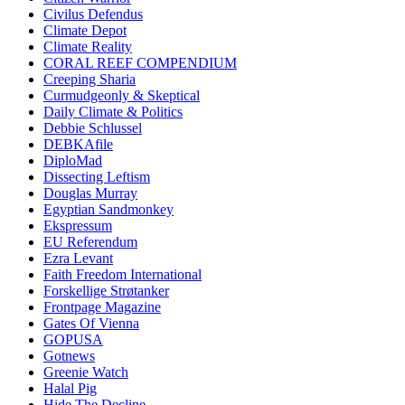
Civilus Defendus
Climate Depot
Climate Reality
CORAL REEF COMPENDIUM
Creeping Sharia
Curmudgeonly & Skeptical
Daily Climate & Politics
Debbie Schlussel
DEBKAfile
DiploMad
Dissecting Leftism
Douglas Murray
Egyptian Sandmonkey
Ekspressum
EU Referendum
Ezra Levant
Faith Freedom International
Forskellige Strøtanker
Frontpage Magazine
Gates Of Vienna
GOPUSA
Gotnews
Greenie Watch
Halal Pig
Hide The Decline