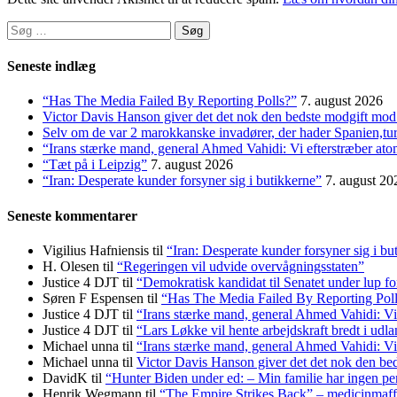
Søg
efter:
Seneste indlæg
“Has The Media Failed By Reporting Polls?”
7. august 2026
Victor Davis Hanson giver det det nok den bedste modgift mod 
Selv om de var 2 marokkanske invadører, der hader Spanien,t
“Irans stærke mand, general Ahmed Vahidi: Vi efterstræber at
“Tæt på i Leipzig”
7. august 2026
“Iran: Desperate kunder forsyner sig i butikkerne”
7. august 20
Seneste kommentarer
Vigilius Hafniensis
til
“Iran: Desperate kunder forsyner sig i bu
H. Olesen
til
“Regeringen vil udvide overvågningsstaten”
Justice 4 DJT
til
“Demokratisk kandidat til Senatet under lup fo
Søren F Espensen
til
“Has The Media Failed By Reporting Pol
Justice 4 DJT
til
“Irans stærke mand, general Ahmed Vahidi: Vi
Justice 4 DJT
til
“Lars Løkke vil hente arbejdskraft bredt i udl
Michael unna
til
“Irans stærke mand, general Ahmed Vahidi: Vi
Michael unna
til
Victor Davis Hanson giver det det nok den bed
DavidK
til
“Hunter Biden under ed: – Min familie har ingen pen
Henrik Wegmann
til
“The Empire Strikes Back” – medicinmaf