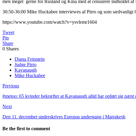
men meget gerne for Rusland og Kina med at censurere indholdet af 
30:50-36:00 Mike Huckabee interviewes af Pirro og som sædvanligt h
https://www.youtube.com/watch?v=ysvlemr1604
Tweet
Pin
Share
0
Shares
Diana Feinstein
Judge Pirro
Kavanaugh
Mike Huckabee
Previous
#metoo: 65 kvinder bekræfter at Kavanaugh altid har opført sig pænt
Next
Den 11. december underskrives Europas undergang i Marrakesh
Be the first to comment