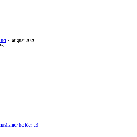
 ud
7. august 2026
26
/muslismer hælder ud