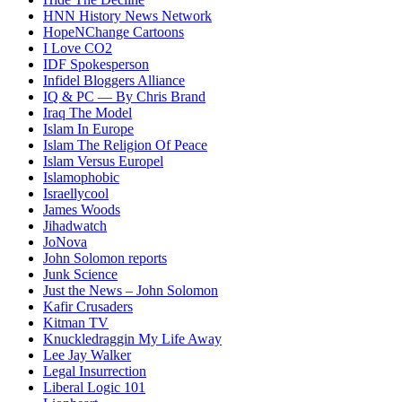
HNN History News Network
HopeNChange Cartoons
I Love CO2
IDF Spokesperson
Infidel Bloggers Alliance
IQ & PC — By Chris Brand
Iraq The Model
Islam In Europe
Islam The Religion Of Peace
Islam Versus Europe
l
Islamophobic
Israellycool
James Woods
Jihadwatch
JoNova
John Solomon reports
Junk Science
Just the News – John Solomon
Kafir Crusaders
Kitman TV
Knuckledraggin My Life Away
Lee Jay Walker
Legal Insurrection
Liberal Logic 101