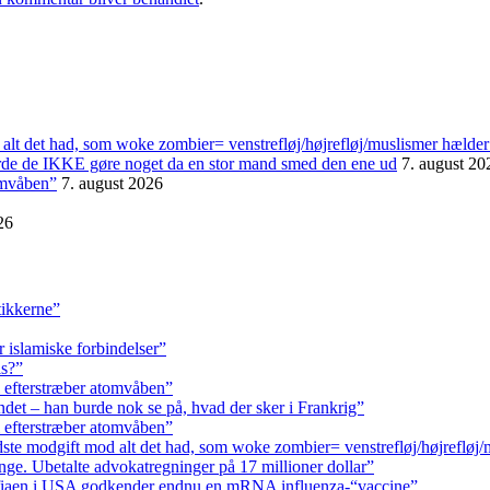
alt det had, som woke zombier= venstrefløj/højrefløj/muslismer hælder
urde de IKKE gøre noget da en stor mand smed den ene ud
7. august 20
omvåben”
7. august 2026
26
tikkerne”
r islamiske forbindelser”
ls?”
 efterstræber atomvåben”
andet – han burde nok se på, hvad der sker i Frankrig”
 efterstræber atomvåben”
ste modgift mod alt det had, som woke zombier= venstrefløj/højrefløj
ge. Ubetalte advokat­regninger på 17 millioner dollar”
fiaen i USA godkender endnu en mRNA influenza-“vaccine”