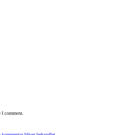
e I comment.
 kommentar bliver behandlet
.