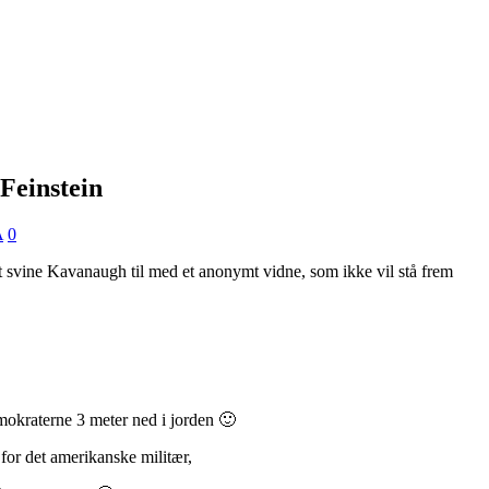
-Feinstein
A
0
 svine Kavanaugh til med et anonymt vidne, som ikke vil stå frem
okraterne 3 meter ned i jorden 🙂
for det amerikanske militær,