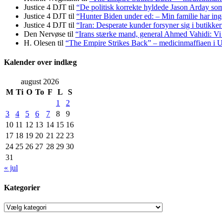
Justice 4 DJT
til
“De politisk korrekte hyldede Jason Arday som 
Justice 4 DJT
til
“Hunter Biden under ed: – Min familie har inge
Justice 4 DJT
til
“Iran: Desperate kunder forsyner sig i butikke
Den Nervøse
til
“Irans stærke mand, general Ahmed Vahidi: Vi
H. Olesen
til
“The Empire Strikes Back” – medicinmaffiaen i
Kalender over indlæg
august 2026
M
Ti
O
To
F
L
S
1
2
3
4
5
6
7
8
9
10
11
12
13
14
15
16
17
18
19
20
21
22
23
24
25
26
27
28
29
30
31
« jul
Kategorier
Kategorier