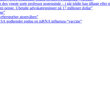
den yngste sorte professor nogensinde – i går trådte han tilbage efter 
n penge. Ubetalte advokat­regninger på 17 millioner dollar”
rne”
 efterstræber atomvåben”
 USA godkender endnu en mRNA influenza-“vaccine”