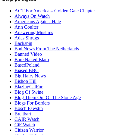
ACT For America – Golden Gate Chapter
Always On Watch
Americans Against Hate
Ann Coulter
Answering Muslims
Atlas Shrugs
Backspin
Bad News From The Netherlands
Banned Video
Bare Naked Islam
BasedPoland
Biased BBC
Big Hairy News
Bishop Hill
BlazingCatFur
Blog Of Swine
Blog Them Out Of The Stone Age
Blogs For Borders
Bosch Fawstin
Breitbart
CAIR Watch
CiF Watch
Citizen Warrior