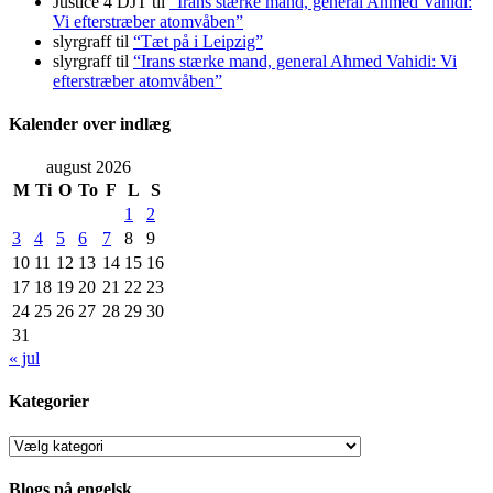
Justice 4 DJT
til
“Irans stærke mand, general Ahmed Vahidi:
Vi efterstræber atomvåben”
slyrgraff
til
“Tæt på i Leipzig”
slyrgraff
til
“Irans stærke mand, general Ahmed Vahidi: Vi
efterstræber atomvåben”
Kalender over indlæg
august 2026
M
Ti
O
To
F
L
S
1
2
3
4
5
6
7
8
9
10
11
12
13
14
15
16
17
18
19
20
21
22
23
24
25
26
27
28
29
30
31
« jul
Kategorier
Kategorier
Blogs på engelsk