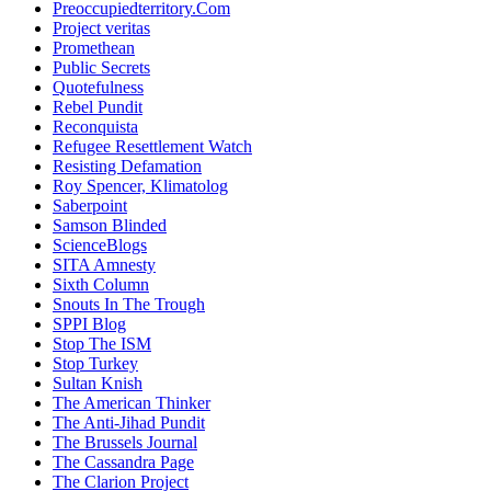
Preoccupiedterritory.Com
Project veritas
Promethean
Public Secrets
Quotefulness
Rebel Pundit
Reconquista
Refugee Resettlement Watch
Resisting Defamation
Roy Spencer, Klimatolog
Saberpoint
Samson Blinded
ScienceBlogs
SITA Amnesty
Sixth Column
Snouts In The Trough
SPPI Blog
Stop The ISM
Stop Turkey
Sultan Knish
The American Thinker
The Anti-Jihad Pundit
The Brussels Journal
The Cassandra Page
The Clarion Project