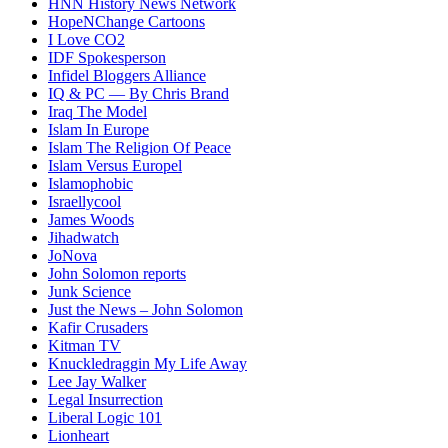
HNN History News Network
HopeNChange Cartoons
I Love CO2
IDF Spokesperson
Infidel Bloggers Alliance
IQ & PC — By Chris Brand
Iraq The Model
Islam In Europe
Islam The Religion Of Peace
Islam Versus Europe
l
Islamophobic
Israellycool
James Woods
Jihadwatch
JoNova
John Solomon reports
Junk Science
Just the News – John Solomon
Kafir Crusaders
Kitman TV
Knuckledraggin My Life Away
Lee Jay Walker
Legal Insurrection
Liberal Logic 101
Lionheart