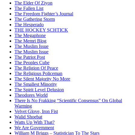
The Elder Of Ziyon
The Fallen List
The Freedom Fighter’s Journal
The Gathering Storm
The Hesperado
THE HOCKEY SCHTICK
The Megaphone
The Memri Blog
The Muslim Issue
The Muslim Issue
The Patriot Post
The Peoples Cube
The Religion Of Peace
The Religious Policeman
The Silent Majority No More
The Smallest Minority
The Spirit Level Delusion
Theodores World
There Is No Frakking “Scientific Consensus” On Global
Warming
Velvet Glove, Iron Fist
Walid Shoebat
Watts Up With That?
We Are Government
William M Briggs – Statistician To The Stars