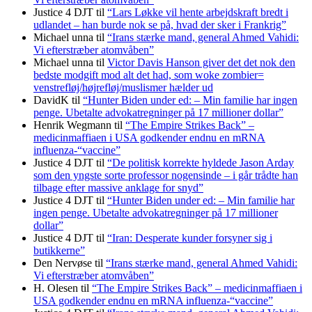
Justice 4 DJT
til
“Lars Løkke vil hente arbejdskraft bredt i
udlandet – han burde nok se på, hvad der sker i Frankrig”
Michael unna
til
“Irans stærke mand, general Ahmed Vahidi:
Vi efterstræber atomvåben”
Michael unna
til
Victor Davis Hanson giver det det nok den
bedste modgift mod alt det had, som woke zombier=
venstrefløj/højrefløj/muslismer hælder ud
DavidK
til
“Hunter Biden under ed: – Min familie har ingen
penge. Ubetalte advokat­regninger på 17 millioner dollar”
Henrik Wegmann
til
“The Empire Strikes Back” –
medicinmaffiaen i USA godkender endnu en mRNA
influenza-“vaccine”
Justice 4 DJT
til
“De politisk korrekte hyldede Jason Arday
som den yngste sorte professor nogensinde – i går trådte han
tilbage efter massive anklage for snyd”
Justice 4 DJT
til
“Hunter Biden under ed: – Min familie har
ingen penge. Ubetalte advokat­regninger på 17 millioner
dollar”
Justice 4 DJT
til
“Iran: Desperate kunder forsyner sig i
butikkerne”
Den Nervøse
til
“Irans stærke mand, general Ahmed Vahidi:
Vi efterstræber atomvåben”
H. Olesen
til
“The Empire Strikes Back” – medicinmaffiaen i
USA godkender endnu en mRNA influenza-“vaccine”