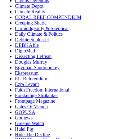
Civilus Defendus
Climate Depot
Climate Reality
CORAL REEF COMPENDIUM
Creeping Sharia
Curmudgeonly & Skeptical
Daily Climate & Politics
Debbie Schlussel
DEBKAfile
DiploMad
Dissecting Leftism
Douglas Murray
Egyptian Sandmonkey
Ekspressum
EU Referendum
Ezra Levant
Faith Freedom International
Forskellige Strøtanker
Frontpage Magazine
Gates Of Vienna
GOPUSA
Gotnews
Greenie Watch
Halal Pig
Hide The Decline