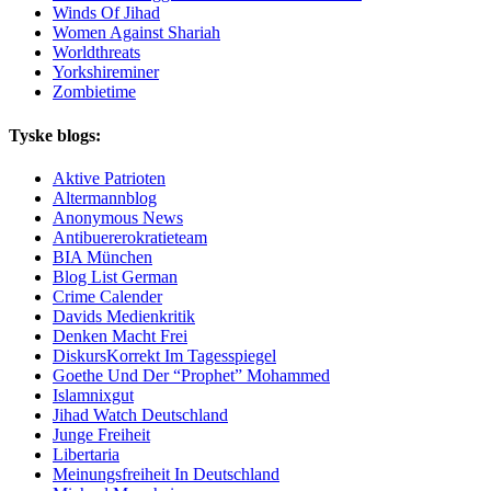
Winds Of Jihad
Women Against Shariah
Worldthreats
Yorkshireminer
Zombietime
Tyske blogs:
Aktive Patrioten
Altermannblog
Anonymous News
Antibuererokratieteam
BIA München
Blog List German
Crime Calender
Davids Medienkritik
Denken Macht Frei
DiskursKorrekt Im Tagesspiegel
Goethe Und Der “Prophet” Mohammed
Islamnixgut
Jihad Watch Deutschland
Junge Freiheit
Libertaria
Meinungsfreiheit In Deutschland