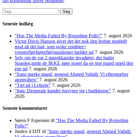
din kommentar bliver behandlet
.
Søg
efter:
Seneste indlæg
“Has The Media Failed By Reporting Polls?”
7. august 2026
Victor Davis Hanson giver det det nok den bedste modgift
mod alt det had, som woke zombier=
venstrefløj/højrefløj/muslismer hælder ud
7. august 2026
Selv om de var 2 marokkanske invadører, der hader
Spanien,turde de IKKE gøre noget da en stor mand smed den
ene ud
7. august 2026
“Irans stærke mand, general Ahmed Vahidi: Vi efterstræber
atomvåben”
7. august 2026
“Tæt på i Leipzig”
7. august 2026
“Iran: Desperate kunder forsyner sig i butikkerne”
7. august
2026
Seneste kommentarer
Søren F Espensen
til
“Has The Media Failed By Reporting
Polls?”
Justice 4 DJT
til
“Irans stærke mand, general Ahmed Vahidi:
Vi efterstræber atomvåben”