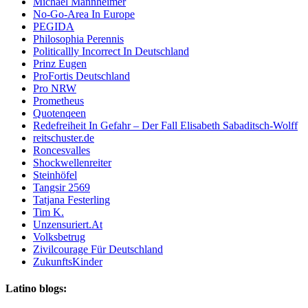
Michael Mannheimer
No-Go-Area In Europe
PEGIDA
Philosophia Perennis
Politicallly Incorrect In Deutschland
Prinz Eugen
ProFortis Deutschland
Pro NRW
Prometheus
Quotenqeen
Redefreiheit In Gefahr – Der Fall Elisabeth Sabaditsch-Wolff
reitschuster.de
Roncesvalles
Shockwellenreiter
Steinhöfel
Tangsir 2569
Tatjana Festerling
Tim K.
Unzensuriert.At
Volksbetrug
Zivilcourage Für Deutschland
ZukunftsKinder
Latino blogs: