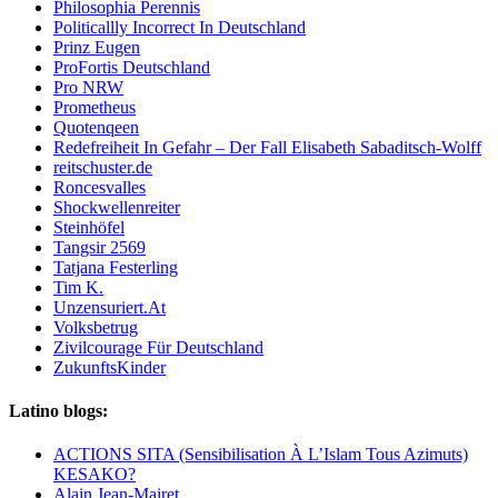
Philosophia Perennis
Politicallly Incorrect In Deutschland
Prinz Eugen
ProFortis Deutschland
Pro NRW
Prometheus
Quotenqeen
Redefreiheit In Gefahr – Der Fall Elisabeth Sabaditsch-Wolff
reitschuster.de
Roncesvalles
Shockwellenreiter
Steinhöfel
Tangsir 2569
Tatjana Festerling
Tim K.
Unzensuriert.At
Volksbetrug
Zivilcourage Für Deutschland
ZukunftsKinder
Latino blogs:
ACTIONS SITA (Sensibilisation À L’Islam Tous Azimuts)
KESAKO?
Alain Jean-Mairet