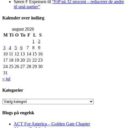
Søren F Espensen
til
“FrP på 32 procent – reducerer de andre
til små partier”
Kalender over indlæg
august 2026
M
Ti
O
To
F
L
S
1
2
3
4
5
6
7
8
9
10
11
12
13
14
15
16
17
18
19
20
21
22
23
24
25
26
27
28
29
30
31
« jul
Kategorier
Kategorier
Blogs på engelsk
ACT For America – Golden Gate Chapter