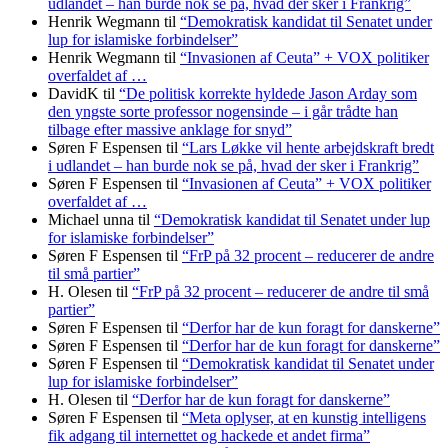
udlandet – han burde nok se på, hvad der sker i Frankrig”
Henrik Wegmann
til
“Demokratisk kandidat til Senatet under
lup for islamiske forbindelser”
Henrik Wegmann
til
“Invasionen af Ceuta” + VOX politiker
overfaldet af …
DavidK
til
“De politisk korrekte hyldede Jason Arday som
den yngste sorte professor nogensinde – i går trådte han
tilbage efter massive anklage for snyd”
Søren F Espensen
til
“Lars Løkke vil hente arbejdskraft bredt
i udlandet – han burde nok se på, hvad der sker i Frankrig”
Søren F Espensen
til
“Invasionen af Ceuta” + VOX politiker
overfaldet af …
Michael unna
til
“Demokratisk kandidat til Senatet under lup
for islamiske forbindelser”
Søren F Espensen
til
“FrP på 32 procent – reducerer de andre
til små partier”
H. Olesen
til
“FrP på 32 procent – reducerer de andre til små
partier”
Søren F Espensen
til
“Derfor har de kun foragt for danskerne”
Søren F Espensen
til
“Derfor har de kun foragt for danskerne”
Søren F Espensen
til
“Demokratisk kandidat til Senatet under
lup for islamiske forbindelser”
H. Olesen
til
“Derfor har de kun foragt for danskerne”
Søren F Espensen
til
“Meta oplyser, at en kunstig intelligens
fik adgang til internettet og hackede et andet firma”