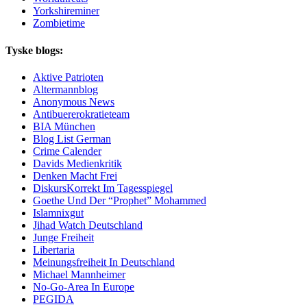
Yorkshireminer
Zombietime
Tyske blogs:
Aktive Patrioten
Altermannblog
Anonymous News
Antibuererokratieteam
BIA München
Blog List German
Crime Calender
Davids Medienkritik
Denken Macht Frei
DiskursKorrekt Im Tagesspiegel
Goethe Und Der “Prophet” Mohammed
Islamnixgut
Jihad Watch Deutschland
Junge Freiheit
Libertaria
Meinungsfreiheit In Deutschland
Michael Mannheimer
No-Go-Area In Europe
PEGIDA