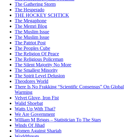
The Gathering Storm
The Hesperado
THE HOCKEY SCHTICK
The Megaphone
The Memri Blog
The Muslim Issue
The Muslim Issue
The Patriot Post
The Peoples Cube
The Religion Of Peace
The Religious Policeman
The Silent Majority No More
The Smallest Minority
The Spirit Level Delusion
Theodores World
There Is No Frakking “Scientific Consensus” On Global
Warming
Velvet Glove, Iron Fist
Walid Shoebat
Watts Up With That?
We Are Government
William M Briggs – Statistician To The Stars
Winds Of Jihad
Women Against Shariah
Worldthreats