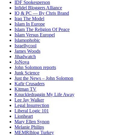
IDF Spokesperson
Infidel Bloggers Alliance
IQ & PC — By Chris Brand
Iraq The Model
Islam In Europe
Islam The Religion Of Peace
Islam Versus Europe
l
Islamophobic
Israellycool
James Woods
Jihadwatch
JoNova
John Solomon reports
Junk Science
Just the News – John Solomon
Kafir Crusaders
Kitman TV
Knuckledraggin My Life Away
Lee Jay Walker
Legal Insurrection
Liberal Logic 101
Lionheart
Mary Ellen Synon
Melanie Philips
MEMRIblog Turkey