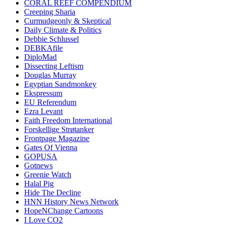
CORAL REEF COMPENDIUM
Creeping Sharia
Curmudgeonly & Skeptical
Daily Climate & Politics
Debbie Schlussel
DEBKAfile
DiploMad
Dissecting Leftism
Douglas Murray
Egyptian Sandmonkey
Ekspressum
EU Referendum
Ezra Levant
Faith Freedom International
Forskellige Strøtanker
Frontpage Magazine
Gates Of Vienna
GOPUSA
Gotnews
Greenie Watch
Halal Pig
Hide The Decline
HNN History News Network
HopeNChange Cartoons
I Love CO2