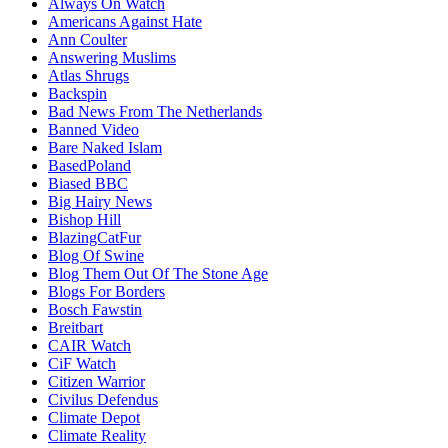
Always On Watch
Americans Against Hate
Ann Coulter
Answering Muslims
Atlas Shrugs
Backspin
Bad News From The Netherlands
Banned Video
Bare Naked Islam
BasedPoland
Biased BBC
Big Hairy News
Bishop Hill
BlazingCatFur
Blog Of Swine
Blog Them Out Of The Stone Age
Blogs For Borders
Bosch Fawstin
Breitbart
CAIR Watch
CiF Watch
Citizen Warrior
Civilus Defendus
Climate Depot
Climate Reality