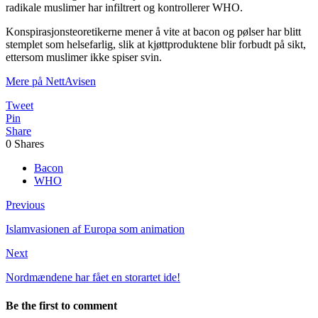
radikale muslimer har infiltrert og kontrollerer WHO.
Konspirasjonsteoretikerne mener å vite at bacon og pølser har blitt
stemplet som helsefarlig, slik at kjøttproduktene blir forbudt på sikt,
ettersom muslimer ikke spiser svin.
Mere på NettAvisen
Tweet
Pin
Share
0
Shares
Bacon
WHO
Previous
Islamvasionen af Europa som animation
Next
Nordmændene har fået en storartet ide!
Be the first to comment