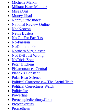
Michelle Malkin
Militant Islam Monitor
Mises.Org
Money Jihad
Nanny State Index
National Review Online
NeoNeocon
News Busters
No Oil For Pacifists
No-Pasaran
NoDhimmitude
Northern Virginiastan
Not Evil Just Wrong
NoTricksZone
Peter Hitchens
Pislamonausea Central
Planck’s Constant
Polar Bear Science
Political Correctness – The Awful Truth
Political Correctness Watch
Politicalite
Powerline
Preoccupiedterritory.Com
Project veritas
Promethean