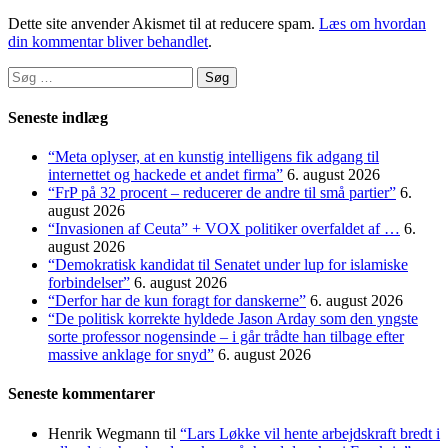
Dette site anvender Akismet til at reducere spam.
Læs om hvordan
din kommentar bliver behandlet
.
Søg
efter:
Seneste indlæg
“Meta oplyser, at en kunstig intelligens fik adgang til
internettet og hackede et andet firma”
6. august 2026
“FrP på 32 procent – reducerer de andre til små partier”
6.
august 2026
“Invasionen af Ceuta” + VOX politiker overfaldet af …
6.
august 2026
“Demokratisk kandidat til Senatet under lup for islamiske
forbindelser”
6. august 2026
“Derfor har de kun foragt for danskerne”
6. august 2026
“De politisk korrekte hyldede Jason Arday som den yngste
sorte professor nogensinde – i går trådte han tilbage efter
massive anklage for snyd”
6. august 2026
Seneste kommentarer
Henrik Wegmann
til
“Lars Løkke vil hente arbejdskraft bredt i