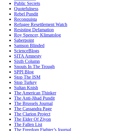
Public Secrets
Quotefulness
Rebel Pundit
Reconquista
Refugee Resettlement Watch
Resisting Defamation
Roy Spencer, Klimatolog
Saberpoint
Samson Blinded
ScienceBlogs
SITA Amnesty
Sixth Column
Snouts In The Trough
SPPI Blog
Stop The ISM
Stop Turkey
Sultan Knish
The American Thinker
The Anti-Jihad Pundit
The Brussels Journal
The Cassandra Page
The Clarion Project
The Elder Of Ziyon
The Fallen List
The Freedom Fighter’s Journal