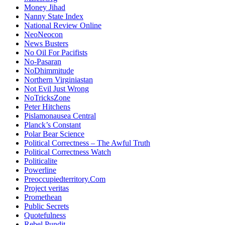
Money Jihad
Nanny State Index
National Review Online
NeoNeocon
News Busters
No Oil For Pacifists
No-Pasaran
NoDhimmitude
Northern Virginiastan
Not Evil Just Wrong
NoTricksZone
Peter Hitchens
Pislamonausea Central
Planck’s Constant
Polar Bear Science
Political Correctness – The Awful Truth
Political Correctness Watch
Politicalite
Powerline
Preoccupiedterritory.Com
Project veritas
Promethean
Public Secrets
Quotefulness
Rebel Pundit