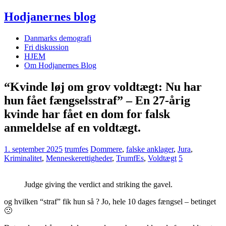
Hodjanernes blog
Danmarks demografi
Fri diskussion
HJEM
Om Hodjanernes Blog
“Kvinde løj om grov voldtægt: Nu har
hun fået fængselsstraf” – En 27-årig
kvinde har fået en dom for falsk
anmeldelse af en voldtægt.
1. september 2025
trumfes
Dommere
,
falske anklager
,
Jura
,
Kriminalitet
,
Menneskerettigheder
,
TrumfEs
,
Voldtægt
5
Judge giving the verdict and striking the gavel.
og hvilken “straf” fik hun så ? Jo, hele 10 dages fængsel – betinget
🙁