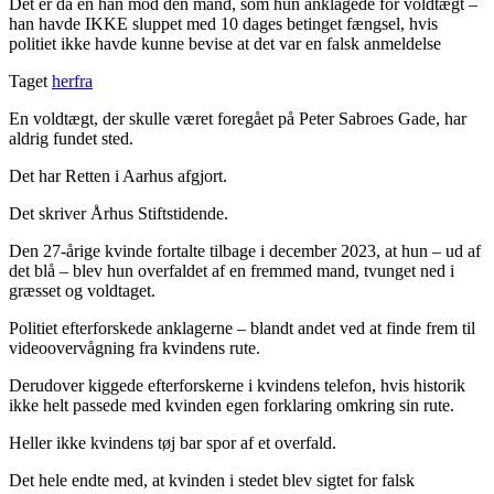
Det er da en hån mod den mand, som hun anklagede for voldtægt –
han havde IKKE sluppet med 10 dages betinget fængsel, hvis
politiet ikke havde kunne bevise at det var en falsk anmeldelse
Taget
herfra
En voldtægt, der skulle været foregået på Peter Sabroes Gade, har
aldrig fundet sted.
Det har Retten i Aarhus afgjort.
Det skriver Århus Stiftstidende.
Den 27-årige kvinde fortalte tilbage i december 2023, at hun – ud af
det blå – blev hun overfaldet af en fremmed mand, tvunget ned i
græsset og voldtaget.
Politiet efterforskede anklagerne – blandt andet ved at finde frem til
videoovervågning fra kvindens rute.
Derudover kiggede efterforskerne i kvindens telefon, hvis historik
ikke helt passede med kvinden egen forklaring omkring sin rute.
Heller ikke kvindens tøj bar spor af et overfald.
Det hele endte med, at kvinden i stedet blev sigtet for falsk