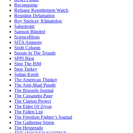
Reconquista
Refugee Resettlement Watch
Resisting Defamation
Roy Spencer, Klimatolog
Saberpoint
Samson Blinded
ScienceBlogs
SITA Amnesty
Sixth Column
Snouts In The Trough
SPPI Blog
Stop The ISM
Stop Turkey
Sultan Knish
The American Thinker
The Anti-Jihad Pundit
The Brussels Journal
The Cassandra Page
The Clarion Project
The Elder Of Ziyon
The Fallen List
The Freedom Fighter’s Journal
The Gathering Storm
The Hesperado