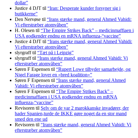
dollar”
Justice 4 DJT
til
“Iran: Desperate kunder forsyner sig i
butikkerne”
Den Nervøse
til
“Irans stærke mand, general Ahmed Vahidi:
Vi efterstræber atomvåben”
H. Olesen
til
“The Empire Strikes Back” – medicinmaffiaen i
USA godkender endnu en mRNA influenza-“vaccine”
Justice 4 DJT
til
“Irans stærke mand, general Ahmed Vahidi:
Vi efterstræber atomvåben”
slyrgraff
til
“Tæt på i Leipzig”
slyrgraff
til
“Irans stærke mand, general Ahmed Vahidi: Vi
efterstræber atomvåben”
Søren F Espensen
til
“Rupert Lowe tilbyder samarbejde, og
Nigel Farage lover en »bred koalition«”
Søren F Espensen
til
“Irans stærke mand, general Ahmed
Vahidi: Vi efterstræber atomvåben”
Søren F Espensen
til
“The Empire Strikes Back” –
medicinmaffiaen i USA godkender endnu en mRNA
influenza-“vaccine”
Revisoren
til
Selv om de var 2 marokkanske invadører, der
hader Spanien,turde de IKKE gøre noget da en stor mand
smed den ene ud
Revisoren
til
“Irans stærke mand, general Ahmed Vahidi: Vi
efterstræber atomvåben”