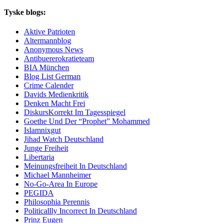
Tyske blogs:
Aktive Patrioten
Altermannblog
Anonymous News
Antibuererokratieteam
BIA München
Blog List German
Crime Calender
Davids Medienkritik
Denken Macht Frei
DiskursKorrekt Im Tagesspiegel
Goethe Und Der “Prophet” Mohammed
Islamnixgut
Jihad Watch Deutschland
Junge Freiheit
Libertaria
Meinungsfreiheit In Deutschland
Michael Mannheimer
No-Go-Area In Europe
PEGIDA
Philosophia Perennis
Politicallly Incorrect In Deutschland
Prinz Eugen