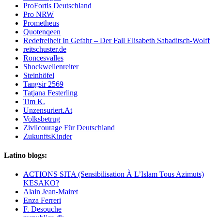
ProFortis Deutschland
Pro NRW
Prometheus
Quotenqeen
Redefreiheit In Gefahr – Der Fall Elisabeth Sabaditsch-Wolff
reitschuster.de
Roncesvalles
Shockwellenreiter
Steinhöfel
Tangsir 2569
Tatjana Festerling
Tim K.
Unzensuriert.At
Volksbetrug
Zivilcourage Für Deutschland
ZukunftsKinder
Latino blogs:
ACTIONS SITA (Sensibilisation À L’Islam Tous Azimuts)
KESAKO?
Alain Jean-Mairet
Enza Ferreri
F. Desouche