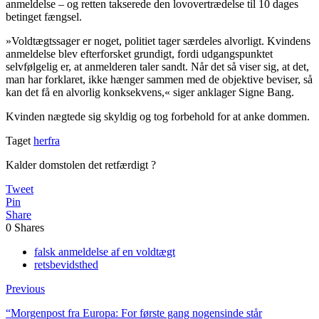
anmeldelse – og retten takserede den lovovertrædelse til 10 dages
betinget fængsel.
»Voldtægtssager er noget, politiet tager særdeles alvorligt. Kvindens
anmeldelse blev efterforsket grundigt, fordi udgangspunktet
selvfølgelig er, at anmelderen taler sandt. Når det så viser sig, at det,
man har forklaret, ikke hænger sammen med de objektive beviser, så
kan det få en alvorlig konksekvens,« siger anklager Signe Bang.
Kvinden nægtede sig skyldig og tog forbehold for at anke dommen.
Taget
herfra
Kalder domstolen det retfærdigt ?
Tweet
Pin
Share
0
Shares
falsk anmeldelse af en voldtægt
retsbevidsthed
Previous
“Morgenpost fra Europa: For første gang nogensinde står