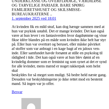
UNDERKLASSE OG OVERFLØDIGE, VÆRDILØSE
OG TARVELIGE PARIAER. BARE SPØRG
FAMILIERETSHUSET OG SKILSMISSE-
BUREAUKRATERNE ..
1. september 2025 ved 18:01
At kvinden fik en mild straf, kan dog hænge sammen med at
hun var psykisk ustabil. Det er mange kvinder. Det kan også
være at hun lever i en fantasiverden hvor dagdrømme og visse
fikse idéer blandes på en måde som kvinden ikke helt har styr
på. Eller hun var overtræt og beruset, eller måske påvirket
af stoffer som var anbragt i en kage bagt af en jaloux ven-
inde. Eller samfundet havde forsømt at stille en psykolog til
rådighed i tide. Det kan også være at hun blev dømt af en
kvindelig dommer som er feminist og som synet at det er synd
for alle kvinder, mens mænd er noget rakkerpak som helst
skal
beskyldes for så meget som muligt. Så bedre held næste gang.
Desuden var beskyldningerne jo ikke rettet mod en bestemt
mand. Så ingen var jo offer.
Besvar