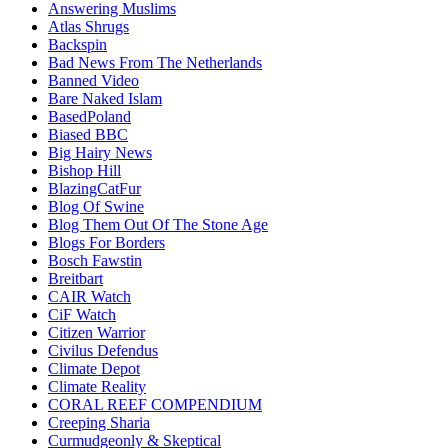
Answering Muslims
Atlas Shrugs
Backspin
Bad News From The Netherlands
Banned Video
Bare Naked Islam
BasedPoland
Biased BBC
Big Hairy News
Bishop Hill
BlazingCatFur
Blog Of Swine
Blog Them Out Of The Stone Age
Blogs For Borders
Bosch Fawstin
Breitbart
CAIR Watch
CiF Watch
Citizen Warrior
Civilus Defendus
Climate Depot
Climate Reality
CORAL REEF COMPENDIUM
Creeping Sharia
Curmudgeonly & Skeptical