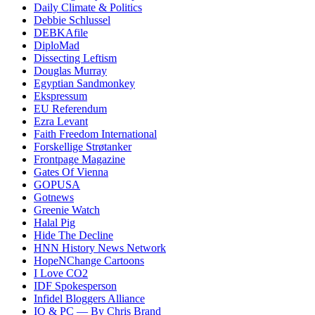
Daily Climate & Politics
Debbie Schlussel
DEBKAfile
DiploMad
Dissecting Leftism
Douglas Murray
Egyptian Sandmonkey
Ekspressum
EU Referendum
Ezra Levant
Faith Freedom International
Forskellige Strøtanker
Frontpage Magazine
Gates Of Vienna
GOPUSA
Gotnews
Greenie Watch
Halal Pig
Hide The Decline
HNN History News Network
HopeNChange Cartoons
I Love CO2
IDF Spokesperson
Infidel Bloggers Alliance
IQ & PC — By Chris Brand