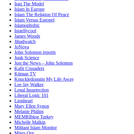
Iraq The Model
Islam In Europe
Islam The Religion Of Peace
Islam Versus Europe
l
Islamophobic
Israellycool
James Woods
Jihadwatch
JoNova
John Solomon reports
Junk Science
Just the News – John Solomon
Kafir Crusaders
Kitman TV
Knuckledraggin My Life Away
Lee Jay Walker
Legal Insurrection
Liberal Logic 101
Lionheart
Mary Ellen Synon
Melanie Philips
MEMRIblog Turkey
Michelle Malkin
Militant Islam Monitor
Mises.Org