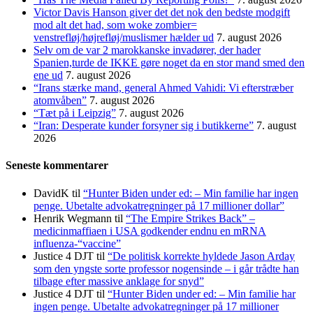
Victor Davis Hanson giver det det nok den bedste modgift
mod alt det had, som woke zombier=
venstrefløj/højrefløj/muslismer hælder ud
7. august 2026
Selv om de var 2 marokkanske invadører, der hader
Spanien,turde de IKKE gøre noget da en stor mand smed den
ene ud
7. august 2026
“Irans stærke mand, general Ahmed Vahidi: Vi efterstræber
atomvåben”
7. august 2026
“Tæt på i Leipzig”
7. august 2026
“Iran: Desperate kunder forsyner sig i butikkerne”
7. august
2026
Seneste kommentarer
DavidK
til
“Hunter Biden under ed: – Min familie har ingen
penge. Ubetalte advokat­regninger på 17 millioner dollar”
Henrik Wegmann
til
“The Empire Strikes Back” –
medicinmaffiaen i USA godkender endnu en mRNA
influenza-“vaccine”
Justice 4 DJT
til
“De politisk korrekte hyldede Jason Arday
som den yngste sorte professor nogensinde – i går trådte han
tilbage efter massive anklage for snyd”
Justice 4 DJT
til
“Hunter Biden under ed: – Min familie har
ingen penge. Ubetalte advokat­regninger på 17 millioner