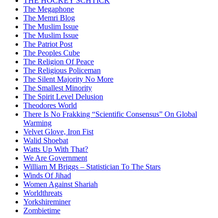
THE HOCKEY SCHTICK
The Megaphone
The Memri Blog
The Muslim Issue
The Muslim Issue
The Patriot Post
The Peoples Cube
The Religion Of Peace
The Religious Policeman
The Silent Majority No More
The Smallest Minority
The Spirit Level Delusion
Theodores World
There Is No Frakking “Scientific Consensus” On Global
Warming
Velvet Glove, Iron Fist
Walid Shoebat
Watts Up With That?
We Are Government
William M Briggs – Statistician To The Stars
Winds Of Jihad
Women Against Shariah
Worldthreats
Yorkshireminer
Zombietime