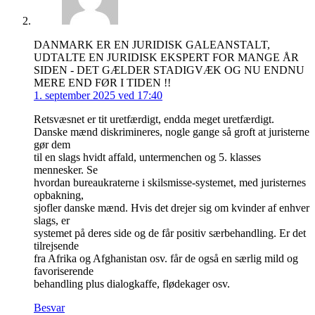
DANMARK ER EN JURIDISK GALEANSTALT,
UDTALTE EN JURIDISK EKSPERT FOR MANGE ÅR
SIDEN - DET GÆLDER STADIGVÆK OG NU ENDNU
MERE END FØR I TIDEN !!
1. september 2025 ved 17:40
Retsvæsnet er tit uretfærdigt, endda meget uretfærdigt.
Danske mænd diskrimineres, nogle gange så groft at juristerne
gør dem
til en slags hvidt affald, untermenchen og 5. klasses
mennesker. Se
hvordan bureaukraterne i skilsmisse-systemet, med juristernes
opbakning,
sjofler danske mænd. Hvis det drejer sig om kvinder af enhver
slags, er
systemet på deres side og de får positiv særbehandling. Er det
tilrejsende
fra Afrika og Afghanistan osv. får de også en særlig mild og
favoriserende
behandling plus dialogkaffe, flødekager osv.
Besvar