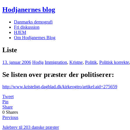
Hodjanernes blog
Danmarks demografi
Fri diskussion
HJEM
Om Hodjanernes Blog
Liste
13. januar 2006
Hodja
Immigration
,
Kristne
,
Politik
,
Politisk korrekte
Se listen over præster der politiserer:
http://www.kristeligt-dagblad.dk/kirkeogtro/artikel:aid=275659
Tweet
Pin
Share
0
Shares
Previous
Julebrev til 203 danske præster