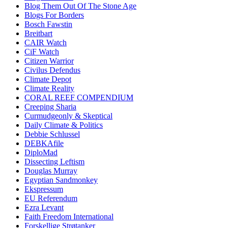
Blog Them Out Of The Stone Age
Blogs For Borders
Bosch Fawstin
Breitbart
CAIR Watch
CiF Watch
Citizen Warrior
Civilus Defendus
Climate Depot
Climate Reality
CORAL REEF COMPENDIUM
Creeping Sharia
Curmudgeonly & Skeptical
Daily Climate & Politics
Debbie Schlussel
DEBKAfile
DiploMad
Dissecting Leftism
Douglas Murray
Egyptian Sandmonkey
Ekspressum
EU Referendum
Ezra Levant
Faith Freedom International
Forskellige Strøtanker