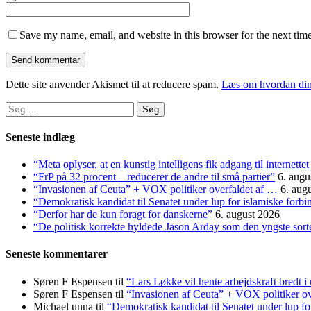
Save my name, email, and website in this browser for the next tim
Dette site anvender Akismet til at reducere spam.
Læs om hvordan din
Søg
efter:
Seneste indlæg
“Meta oplyser, at en kunstig intelligens fik adgang til internett
“FrP på 32 procent – reducerer de andre til små partier”
6. augu
“Invasionen af Ceuta” + VOX politiker overfaldet af …
6. aug
“Demokratisk kandidat til Senatet under lup for islamiske forbi
“Derfor har de kun foragt for danskerne”
6. august 2026
“De politisk korrekte hyldede Jason Arday som den yngste sorte 
Seneste kommentarer
Søren F Espensen
til
“Lars Løkke vil hente arbejdskraft bredt i
Søren F Espensen
til
“Invasionen af Ceuta” + VOX politiker ov
Michael unna
til
“Demokratisk kandidat til Senatet under lup fo