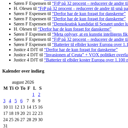
Søren F Espensen
til
“FrP på 32 procent – reducerer de andre ti
H. Olesen
til
“FrP på 32 procent – reducerer de andre til små pa
Søren F Espensen
til
“Derfor har de kun foragt for danskerne”
Søren F Espensen
til
“Derfor har de kun foragt for danskerne”
Søren F Espensen
til
“Demokratisk kandidat til Senatet under lu
H. Olesen
til
“Derfor har de kun foragt for danskerne”
Søren F Espensen
til
“Meta oplyser, at en kunstig intelligens fi
Søren F Espensen
til
“FrP på 32 procent – reducerer de andre ti
Søren F Espensen
til
“Batterier til elbiler koster Europa over 1
Justice 4 DJT
til
“Derfor har de kun foragt for danskerne”
Justice 4 DJT
til
“Invasionen af Ceuta” + VOX politiker overfa
Justice 4 DJT
til
“Batterier til elbiler koster Europa over 1.100 
Kalender over indlæg
august 2026
M
Ti
O
To
F
L
S
1
2
3
4
5
6
7
8
9
10
11
12
13
14
15
16
17
18
19
20
21
22
23
24
25
26
27
28
29
30
31