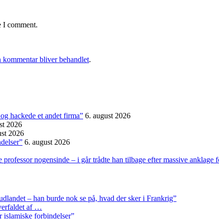
e I comment.
 kommentar bliver behandlet
.
et og hackede et andet firma”
6. august 2026
st 2026
ust 2026
ndelser”
6. august 2026
professor nogensinde – i går trådte han tilbage efter massive anklage 
 udlandet – han burde nok se på, hvad der sker i Frankrig”
erfaldet af …
r islamiske forbindelser”