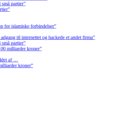
l små partier”
rtier”
p for islamiske forbindelser”
k adgang til internettet og hackede et andet firma”
l små partier”
.100 milliarder kroner”
ldet af …
milliarder kroner”