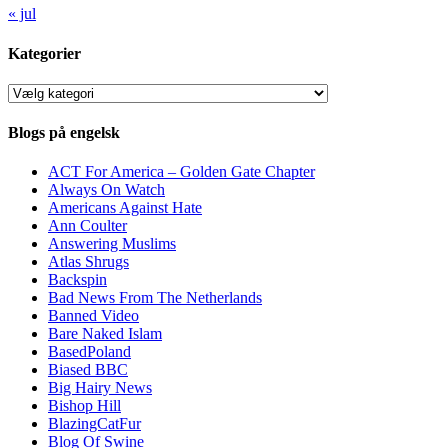
« jul
Kategorier
Kategorier
Blogs på engelsk
ACT For America – Golden Gate Chapter
Always On Watch
Americans Against Hate
Ann Coulter
Answering Muslims
Atlas Shrugs
Backspin
Bad News From The Netherlands
Banned Video
Bare Naked Islam
BasedPoland
Biased BBC
Big Hairy News
Bishop Hill
BlazingCatFur
Blog Of Swine