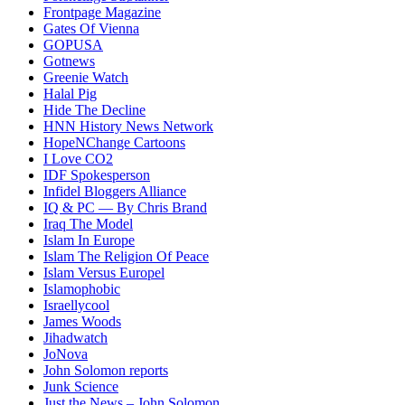
Frontpage Magazine
Gates Of Vienna
GOPUSA
Gotnews
Greenie Watch
Halal Pig
Hide The Decline
HNN History News Network
HopeNChange Cartoons
I Love CO2
IDF Spokesperson
Infidel Bloggers Alliance
IQ & PC — By Chris Brand
Iraq The Model
Islam In Europe
Islam The Religion Of Peace
Islam Versus Europe
l
Islamophobic
Israellycool
James Woods
Jihadwatch
JoNova
John Solomon reports
Junk Science
Just the News – John Solomon