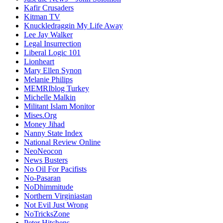
Kafir Crusaders
Kitman TV
Knuckledraggin My Life Away
Lee Jay Walker
Legal Insurrection
Liberal Logic 101
Lionheart
Mary Ellen Synon
Melanie Philips
MEMRIblog Turkey
Michelle Malkin
Militant Islam Monitor
Mises.Org
Money Jihad
Nanny State Index
National Review Online
NeoNeocon
News Busters
No Oil For Pacifists
No-Pasaran
NoDhimmitude
Northern Virginiastan
Not Evil Just Wrong
NoTricksZone
Peter Hitchens