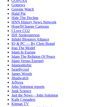
GOPUSA
Gotnews
Greenie Watch
Halal Pig
Hide The Decline
HNN History News Network
HopeNChange Cartoons
I Love CO2
IDF Spokesperson
Infidel Bloggers Alliance
IQ & PC — By Chris Brand
Iraq The Model
Islam In Europe
Islam The Religion Of Peace
Islam Versus Europe
l
Islamophobic
Israellycool
James Woods
Jihadwatch
JoNova
John Solomon reports
Junk Science
Just the News – John Solomon
Kafir Crusaders
Kitman TV