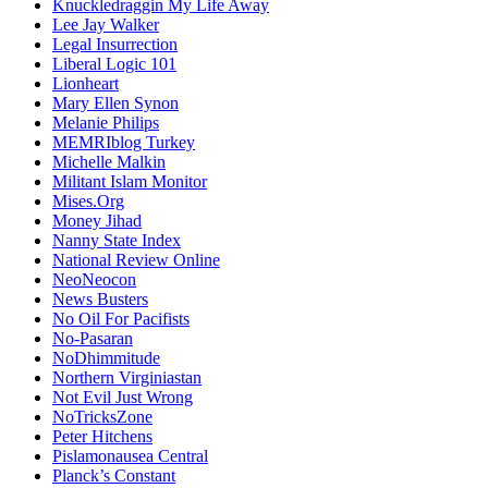
Knuckledraggin My Life Away
Lee Jay Walker
Legal Insurrection
Liberal Logic 101
Lionheart
Mary Ellen Synon
Melanie Philips
MEMRIblog Turkey
Michelle Malkin
Militant Islam Monitor
Mises.Org
Money Jihad
Nanny State Index
National Review Online
NeoNeocon
News Busters
No Oil For Pacifists
No-Pasaran
NoDhimmitude
Northern Virginiastan
Not Evil Just Wrong
NoTricksZone
Peter Hitchens
Pislamonausea Central
Planck’s Constant