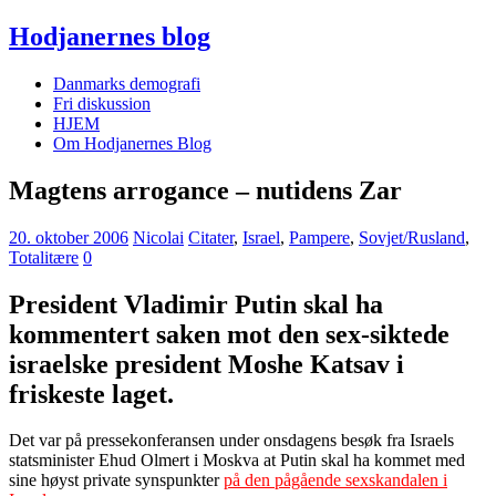
Hodjanernes blog
Danmarks demografi
Fri diskussion
HJEM
Om Hodjanernes Blog
Magtens arrogance – nutidens Zar
20. oktober 2006
Nicolai
Citater
,
Israel
,
Pampere
,
Sovjet/Rusland
,
Totalitære
0
President Vladimir Putin skal ha
kommentert saken mot den sex-siktede
israelske president Moshe Katsav i
friskeste laget.
Det var på pressekonferansen under onsdagens besøk fra Israels
statsminister Ehud Olmert i Moskva at Putin skal ha kommet med
sine høyst private synspunkter
på den pågående sexskandalen i