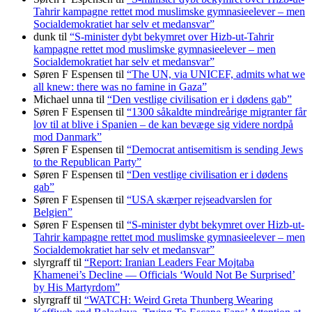
Tahrir kampagne rettet mod muslimske gymnasieelever – men
Socialdemokratiet har selv et medansvar”
dunk
til
“S-minister dybt bekymret over Hizb-ut-Tahrir
kampagne rettet mod muslimske gymnasieelever – men
Socialdemokratiet har selv et medansvar”
Søren F Espensen
til
“The UN, via UNICEF, admits what we
all knew: there was no famine in Gaza”
Michael unna
til
“Den vestlige civilisation er i dødens gab”
Søren F Espensen
til
“1300 såkaldte mindreårige migranter får
lov til at blive i Spanien – de kan bevæge sig videre nordpå
mod Danmark”
Søren F Espensen
til
“Democrat antisemitism is sending Jews
to the Republican Party”
Søren F Espensen
til
“Den vestlige civilisation er i dødens
gab”
Søren F Espensen
til
“USA skærper rejseadvarslen for
Belgien”
Søren F Espensen
til
“S-minister dybt bekymret over Hizb-ut-
Tahrir kampagne rettet mod muslimske gymnasieelever – men
Socialdemokratiet har selv et medansvar”
slyrgraff
til
“Report: Iranian Leaders Fear Mojtaba
Khamenei’s Decline — Officials ‘Would Not Be Surprised’
by His Martyrdom”
slyrgraff
til
“WATCH: Weird Greta Thunberg Wearing