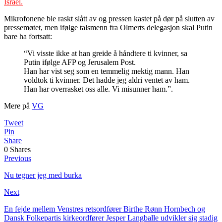
Israel.
Mikrofonene ble raskt slått av og pressen kastet på dør på slutten av
pressemøtet, men ifølge talsmenn fra Olmerts delegasjon skal Putin
bare ha fortsatt:
“Vi visste ikke at han greide å håndtere ti kvinner, sa
Putin ifølge AFP og Jerusalem Post.
Han har vist seg som en temmelig mektig mann. Han
voldtok ti kvinner. Det hadde jeg aldri ventet av ham.
Han har overrasket oss alle. Vi misunner ham.”.
Mere på
VG
Tweet
Pin
Share
0
Shares
Previous
Nu tegner jeg med burka
Next
En fejde mellem Venstres retsordfører Birthe Rønn Hornbech og
Dansk Folkepartis kirkeordfører Jesper Langballe udvikler sig stadig