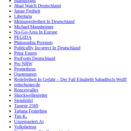
Islamnixgut
Jihad Watch Deutschland
Junge Freiheit
Libertaria
Meinungsfreiheit In Deutschland
Michael Mannheimer
No-Go-Area In Europe
PEGIDA
Philosophia Perennis
Politicallly Incorrect In Deutschland
Prinz Eugen
ProFortis Deutschland
Pro NRW
Prometheus
Quotenqeen
Redefreiheit In Gefahr – Der Fall Elisabeth Sabaditsch-Wolff
reitschuster.de
Roncesvalles
Shockwellenreiter
Steinhöfel
Tangsir 2569
Tatjana Festerling
Tim K.
Unzensuriert.At
Volksbetrug