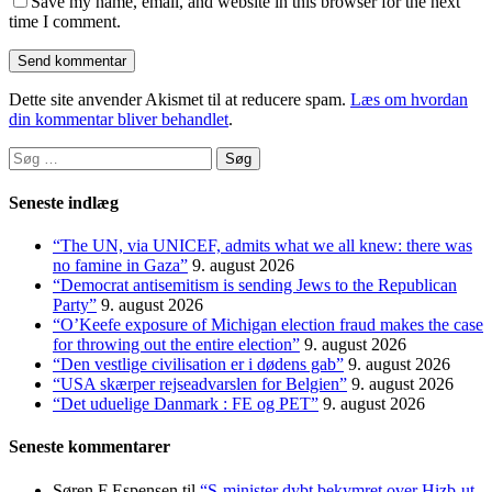
Save my name, email, and website in this browser for the next
time I comment.
Dette site anvender Akismet til at reducere spam.
Læs om hvordan
din kommentar bliver behandlet
.
Søg
efter:
Seneste indlæg
“The UN, via UNICEF, admits what we all knew: there was
no famine in Gaza”
9. august 2026
“Democrat antisemitism is sending Jews to the Republican
Party”
9. august 2026
“O’Keefe exposure of Michigan election fraud makes the case
for throwing out the entire election”
9. august 2026
“Den vestlige civilisation er i dødens gab”
9. august 2026
“USA skærper rejseadvarslen for Belgien”
9. august 2026
“Det uduelige Danmark : FE og PET”
9. august 2026
Seneste kommentarer
Søren F Espensen
til
“S-minister dybt bekymret over Hizb-ut-