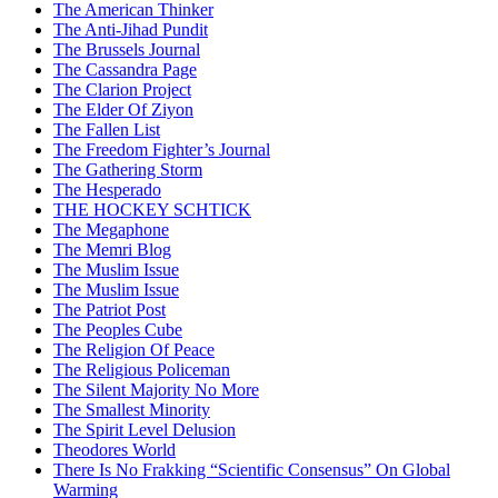
The American Thinker
The Anti-Jihad Pundit
The Brussels Journal
The Cassandra Page
The Clarion Project
The Elder Of Ziyon
The Fallen List
The Freedom Fighter’s Journal
The Gathering Storm
The Hesperado
THE HOCKEY SCHTICK
The Megaphone
The Memri Blog
The Muslim Issue
The Muslim Issue
The Patriot Post
The Peoples Cube
The Religion Of Peace
The Religious Policeman
The Silent Majority No More
The Smallest Minority
The Spirit Level Delusion
Theodores World
There Is No Frakking “Scientific Consensus” On Global
Warming