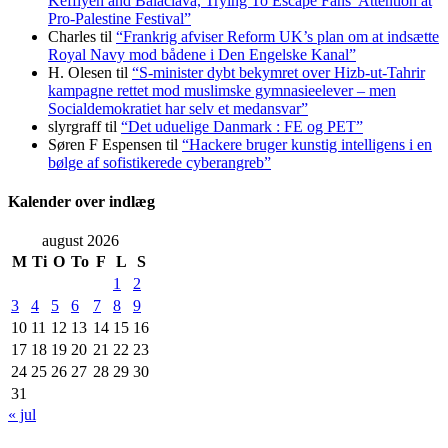
Keffiyeh and Balaclava, Trying To Escape Fans’ Attention at
Pro-Palestine Festival”
Charles
til
“Frankrig afviser Reform UK’s plan om at indsætte
Royal Navy mod bådene i Den Engelske Kanal”
H. Olesen
til
“S-minister dybt bekymret over Hizb-ut-Tahrir
kampagne rettet mod muslimske gymnasieelever – men
Socialdemokratiet har selv et medansvar”
slyrgraff
til
“Det uduelige Danmark : FE og PET”
Søren F Espensen
til
“Hackere bruger kunstig intelligens i en
bølge af sofistikerede cyberangreb”
Kalender over indlæg
august 2026
M
Ti
O
To
F
L
S
1
2
3
4
5
6
7
8
9
10
11
12
13
14
15
16
17
18
19
20
21
22
23
24
25
26
27
28
29
30
31
« jul