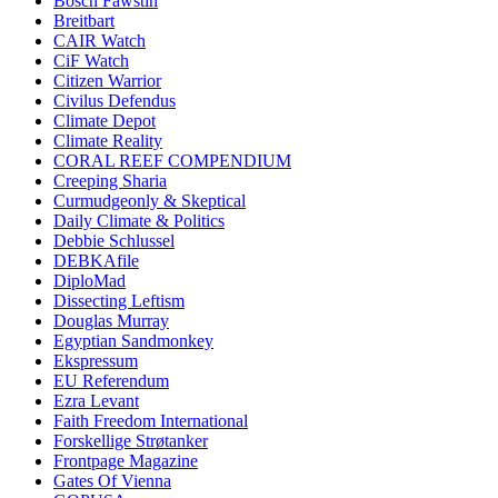
Bosch Fawstin
Breitbart
CAIR Watch
CiF Watch
Citizen Warrior
Civilus Defendus
Climate Depot
Climate Reality
CORAL REEF COMPENDIUM
Creeping Sharia
Curmudgeonly & Skeptical
Daily Climate & Politics
Debbie Schlussel
DEBKAfile
DiploMad
Dissecting Leftism
Douglas Murray
Egyptian Sandmonkey
Ekspressum
EU Referendum
Ezra Levant
Faith Freedom International
Forskellige Strøtanker
Frontpage Magazine
Gates Of Vienna