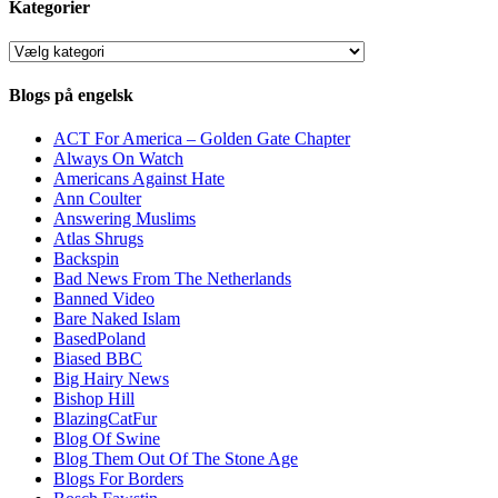
Kategorier
Kategorier
Blogs på engelsk
ACT For America – Golden Gate Chapter
Always On Watch
Americans Against Hate
Ann Coulter
Answering Muslims
Atlas Shrugs
Backspin
Bad News From The Netherlands
Banned Video
Bare Naked Islam
BasedPoland
Biased BBC
Big Hairy News
Bishop Hill
BlazingCatFur
Blog Of Swine
Blog Them Out Of The Stone Age
Blogs For Borders