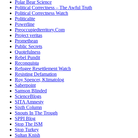
Polar Bear Science
Political Correctness – The Awful Truth
Political Correctness Watch
Politicalite
Powerline
Preoccupiedterritory.Com
Project veritas
Promethean
Public Secrets
Quotefulness
Rebel Pundit
Reconquista
Refugee Resettlement Watch
Resisting Defamation
Roy Spencer, Klimatolog
Saberpoint
Samson Blinded
ScienceBlogs
SITA Amnesty
Sixth Column
Snouts In The Trough
SPPI Blog
Stop The ISM
Stop Turkey
Sultan Knish