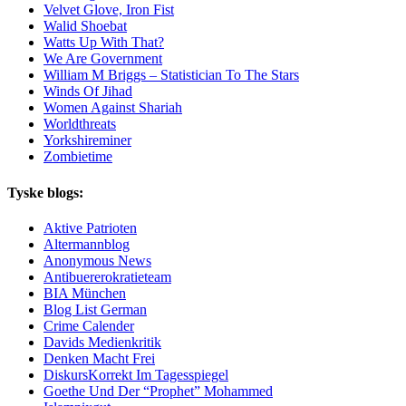
Velvet Glove, Iron Fist
Walid Shoebat
Watts Up With That?
We Are Government
William M Briggs – Statistician To The Stars
Winds Of Jihad
Women Against Shariah
Worldthreats
Yorkshireminer
Zombietime
Tyske blogs:
Aktive Patrioten
Altermannblog
Anonymous News
Antibuererokratieteam
BIA München
Blog List German
Crime Calender
Davids Medienkritik
Denken Macht Frei
DiskursKorrekt Im Tagesspiegel
Goethe Und Der “Prophet” Mohammed