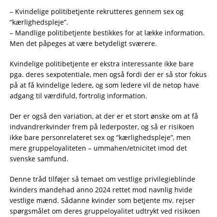
– Kvindelige politibetjente rekrutteres gennem sex og
“kærlighedspleje”.
– Mandlige politibetjente bestikkes for at lække information.
Men det påpeges at være betydeligt sværere.
Kvindelige politibetjente er ekstra interessante ikke bare
pga. deres sexpotentiale, men også fordi der er så stor fokus
på at få kvindelige ledere, og som ledere vil de netop have
adgang til værdifuld, fortrolig information.
Der er også den variation, at der er et stort ønske om at få
indvandrerkvinder frem på lederposter, og så er risikoen
ikke bare personrelateret sex og “kærlighedspleje”, men
mere gruppeloyaliteten – ummahen/etnicitet imod det
svenske samfund.
Denne tråd tilføjer så temaet om vestlige privilegieblinde
kvinders mandehad anno 2024 rettet mod navnlig hvide
vestlige mænd. Sådanne kvinder som betjente mv. rejser
spørgsmålet om deres gruppeloyalitet udtrykt ved risikoen