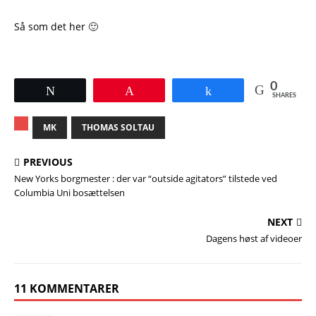
Så som det her 🙂
0
Tweet
Pin
Share
SHARES
MK
THOMAS SOLTAU
PREVIOUS
New Yorks borgmester : der var “outside agitators” tilstede ved
Columbia Uni bosættelsen
NEXT
Dagens høst af videoer
11 KOMMENTARER