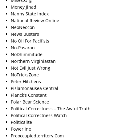
Mises.Org
Money Jihad
Nanny State Index
National Review Online
NeoNeocon
News Busters
No Oil For Pacifists
No-Pasaran
NoDhimmitude
Northern Virginiastan
Not Evil Just Wrong
NoTricksZone
Peter Hitchens
Pislamonausea Central
Planck’s Constant
Polar Bear Science
Political Correctness – The Awful Truth
Political Correctness Watch
Politicalite
Powerline
Preoccupiedterritory.Com