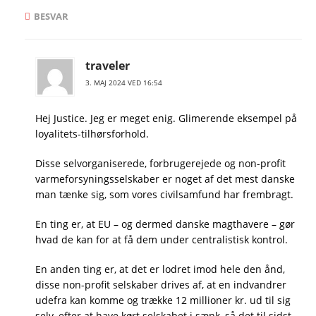
BESVAR
traveler
3. MAJ 2024 VED 16:54
Hej Justice. Jeg er meget enig. Glimerende eksempel på
loyalitets-tilhørsforhold.
Disse selvorganiserede, forbrugerejede og non-profit
varmeforsyningsselskaber er noget af det mest danske
man tænke sig, som vores civilsamfund har frembragt.
En ting er, at EU – og dermed danske magthavere – gør
hvad de kan for at få dem under centralistisk kontrol.
En anden ting er, at det er lodret imod hele den ånd,
disse non-profit selskaber drives af, at en indvandrer
udefra kan komme og trække 12 millioner kr. ud til sig
selv, efter at have kørt selskabet i sænk, så det til sidst