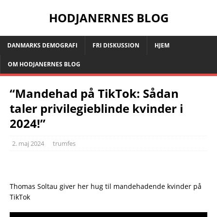
HODJANERNES BLOG
DANMARKS DEMOGRAFI
FRI DISKUSSION
HJEM
OM HODJANERNES BLOG
“Mandehad på TikTok: Sådan
taler privilegieblinde kvinder i
2024!”
2. maj 2024
trumfes
Thomas Soltau giver her hug til mandehadende kvinder på
TikTok