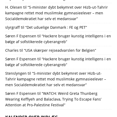
H. Olesen
til
“S-minister dybt bekymret over Hizb-ut-Tahrir
kampagne rettet mod muslimske gymnasieelever – men
Socialdemokratiet har selv et medansvar”
slyrgraff
til
“Det uduelige Danmark : FE og PET”
Søren F Espensen
til
“Hackere bruger kunstig intelligens i en
bølge af sofistikerede cyberangreb”
Charles
til
“USA skærper rejseadvarslen for Belgien”
Søren F Espensen
til
“Hackere bruger kunstig intelligens i en
bølge af sofistikerede cyberangreb”
Stenslyngen
til
“S-minister dybt bekymret over Hizb-ut-
Tahrir kampagne rettet mod muslimske gymnasieelever –
men Socialdemokratiet har selv et medansvar”
Søren F Espensen
til
“WATCH: Weird Greta Thunberg
Wearing Keffiyeh and Balaclava, Trying To Escape Fans’
Attention at Pro-Palestine Festival”