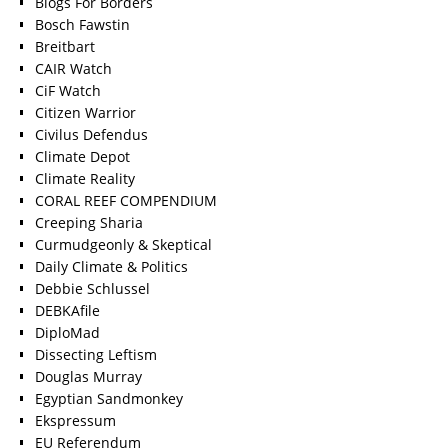
Blogs For Borders
Bosch Fawstin
Breitbart
CAIR Watch
CiF Watch
Citizen Warrior
Civilus Defendus
Climate Depot
Climate Reality
CORAL REEF COMPENDIUM
Creeping Sharia
Curmudgeonly & Skeptical
Daily Climate & Politics
Debbie Schlussel
DEBKAfile
DiploMad
Dissecting Leftism
Douglas Murray
Egyptian Sandmonkey
Ekspressum
EU Referendum