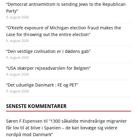
“Democrat antisemitism is sending Jews to the Republican
Party”
9. august 2026
“O’Keefe exposure of Michigan election fraud makes the
case for throwing out the entire election”
9. august 2026
“Den vestlige civilisation er i dødens gab”
9. august 2026
“USA skærper rejseadvarslen for Belgien”
9. august 2026
“Det uduelige Danmark : FE og PET”
9. august 2026
SENESTE KOMMENTARER
Søren F Espensen
til
“1300 såkaldte mindreårige migranter
får lov til at blive i Spanien – de kan bevæge sig videre
nordpå mod Danmark”