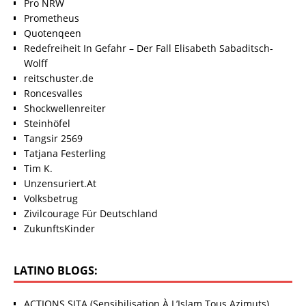
Pro NRW
Prometheus
Quotenqeen
Redefreiheit In Gefahr – Der Fall Elisabeth Sabaditsch-
Wolff
reitschuster.de
Roncesvalles
Shockwellenreiter
Steinhöfel
Tangsir 2569
Tatjana Festerling
Tim K.
Unzensuriert.At
Volksbetrug
Zivilcourage Für Deutschland
ZukunftsKinder
LATINO BLOGS:
ACTIONS SITA (Sensibilisation À L’Islam Tous Azimuts)