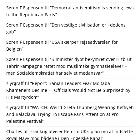
Søren F Espensen
til
“Democrat antisemitism is sending Jews
to the Republican Party”
Søren F Espensen
til
“Den vestlige civilisation er i dødens
gab”
Søren F Espensen
til
“USA skærper rejseadvarslen for
Belgien”
Søren F Espensen
til
“S-minister dybt bekymret over Hizb-ut-
Tahrir kampagne rettet mod muslimske gymnasieelever –
men Socialdemokratiet har selv et medansvar”
slyrgraff
til
“Report: Iranian Leaders Fear Mojtaba
Khamenei’s Decline — Officials ‘Would Not Be Surprised’ by
His Martyrdom”
slyrgraff
til
“WATCH: Weird Greta Thunberg Wearing Keffiyeh
and Balaclava, Trying To Escape Fans’ Attention at Pro-
Palestine Festival”
Charles
til
“Frankrig afviser Reform UK’s plan om at indsætte
Royal Navy mod bådene i Den Engelske Kanal”