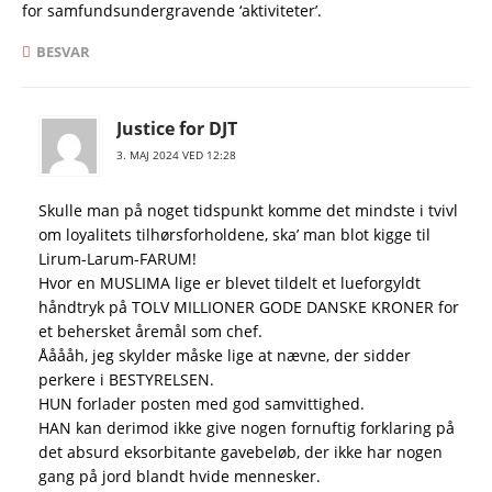
for samfundsundergravende ‘aktiviteter’.
BESVAR
Justice for DJT
3. MAJ 2024 VED 12:28
Skulle man på noget tidspunkt komme det mindste i tvivl
om loyalitets tilhørsforholdene, ska’ man blot kigge til
Lirum-Larum-FARUM!
Hvor en MUSLIMA lige er blevet tildelt et lueforgyldt
håndtryk på TOLV MILLIONER GODE DANSKE KRONER for
et behersket åremål som chef.
Ååååh, jeg skylder måske lige at nævne, der sidder
perkere i BESTYRELSEN.
HUN forlader posten med god samvittighed.
HAN kan derimod ikke give nogen fornuftig forklaring på
det absurd eksorbitante gavebeløb, der ikke har nogen
gang på jord blandt hvide mennesker.