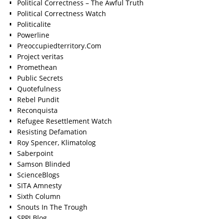
Political Correctness – The Awful Truth
Political Correctness Watch
Politicalite
Powerline
Preoccupiedterritory.Com
Project veritas
Promethean
Public Secrets
Quotefulness
Rebel Pundit
Reconquista
Refugee Resettlement Watch
Resisting Defamation
Roy Spencer, Klimatolog
Saberpoint
Samson Blinded
ScienceBlogs
SITA Amnesty
Sixth Column
Snouts In The Trough
SPPI Blog