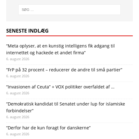
SENESTE INDLÆG
“Meta oplyser, at en kunstig intelligens fik adgang til
internettet og hackede et andet firma”
6. august 2026
“FrP på 32 procent – reducerer de andre til små partier”
6. august 2026
“Invasionen af Ceuta” + VOX politiker overfaldet af …
6. august 2026
“Demokratisk kandidat til Senatet under lup for islamiske
forbindelser”
6. august 2026
“Derfor har de kun foragt for danskerne”
6. august 2026