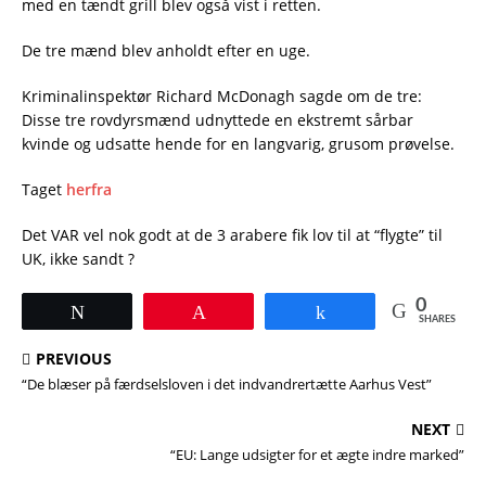
med en tændt grill blev også vist i retten.
De tre mænd blev anholdt efter en uge.
Kriminalinspektør Richard McDonagh sagde om de tre:
Disse tre rovdyrsmænd udnyttede en ekstremt sårbar
kvinde og udsatte hende for en langvarig, grusom prøvelse.
Taget
herfra
Det VAR vel nok godt at de 3 arabere fik lov til at “flygte” til
UK, ikke sandt ?
0
Tweet
Pin
Share
SHARES
PREVIOUS
“De blæser på færdselsloven i det indvandrertætte Aarhus Vest”
NEXT
“EU: Lange udsigter for et ægte indre marked”