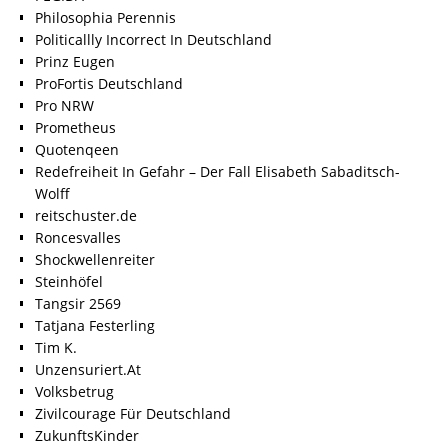
Philosophia Perennis
Politicallly Incorrect In Deutschland
Prinz Eugen
ProFortis Deutschland
Pro NRW
Prometheus
Quotenqeen
Redefreiheit In Gefahr – Der Fall Elisabeth Sabaditsch-
Wolff
reitschuster.de
Roncesvalles
Shockwellenreiter
Steinhöfel
Tangsir 2569
Tatjana Festerling
Tim K.
Unzensuriert.At
Volksbetrug
Zivilcourage Für Deutschland
ZukunftsKinder