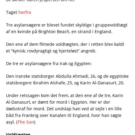
Taget
herfra
Tre asylansøgere er blevet fundet skyldige i gruppevoldtægt
af en kvinde på Brighton Beach, en strand i England.
Den ene af dem filmede voldtægten, der i retten blev kaldt
et “kynisk, rovdyragtigt og hjerteløst” angreb.
De tre er asylansøgere fra Irak og Egypten:
Den iranske statsborger Abdulla Ahmadi, 26, og de egyptiske
statsborgere Ibrahim Alshafe, 25, og Karin Al-Danasurt, 20.
Under retssagen kom det frem, at den ene af de tre, Karin
Al-Danasurt, er dømt for mord i Egypten. Her er der
dødsstraf for mord. Det undslap han ved at sejle i en lille
båd fra Frankrig over Kanalen til England, hvor han søgte
asyl. (
The Sun
)
Voldtægten