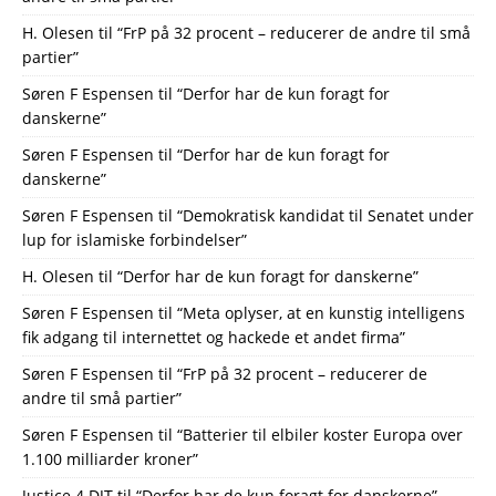
H. Olesen
til
“FrP på 32 procent – reducerer de andre til små
partier”
Søren F Espensen
til
“Derfor har de kun foragt for
danskerne”
Søren F Espensen
til
“Derfor har de kun foragt for
danskerne”
Søren F Espensen
til
“Demokratisk kandidat til Senatet under
lup for islamiske forbindelser”
H. Olesen
til
“Derfor har de kun foragt for danskerne”
Søren F Espensen
til
“Meta oplyser, at en kunstig intelligens
fik adgang til internettet og hackede et andet firma”
Søren F Espensen
til
“FrP på 32 procent – reducerer de
andre til små partier”
Søren F Espensen
til
“Batterier til elbiler koster Europa over
1.100 milliarder kroner”
Justice 4 DJT
til
“Derfor har de kun foragt for danskerne”