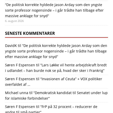
“De politisk korrekte hyldede Jason Arday som den yngste
sorte professor nogensinde – i går trådte han tilbage efter
massive anklage for snyd”
6. august 2026
SENESTE KOMMENTARER
DavidK
til
“De politisk korrekte hyldede Jason Arday som den
yngste sorte professor nogensinde – i går trådte han tilbage
efter massive anklage for snyd”
Søren F Espensen
til
“Lars Løkke vil hente arbejdskraft bredt
i udlandet – han burde nok se på, hvad der sker i Frankrig”
Søren F Espensen
til
“Invasionen af Ceuta” + VOX politiker
overfaldet af …
Michael unna
til
“Demokratisk kandidat til Senatet under lup
for islamiske forbindelser”
Søren F Espensen
til
“FrP på 32 procent – reducerer de
andre til små partier”