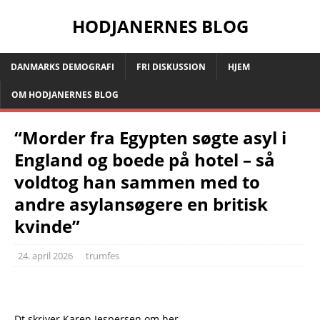
HODJANERNES BLOG
DANMARKS DEMOGRAFI
FRI DISKUSSION
HJEM
OM HODJANERNES BLOG
“Morder fra Egypten søgte asyl i
England og boede på hotel – så
voldtog han sammen med to
andre asylansøgere en britisk
kvinde”
24. april 2026
trumfes
Dt skriver Karen Jespersen om her