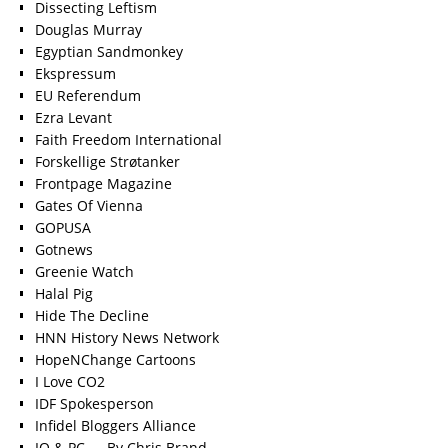
Dissecting Leftism
Douglas Murray
Egyptian Sandmonkey
Ekspressum
EU Referendum
Ezra Levant
Faith Freedom International
Forskellige Strøtanker
Frontpage Magazine
Gates Of Vienna
GOPUSA
Gotnews
Greenie Watch
Halal Pig
Hide The Decline
HNN History News Network
HopeNChange Cartoons
I Love CO2
IDF Spokesperson
Infidel Bloggers Alliance
IQ & PC — By Chris Brand