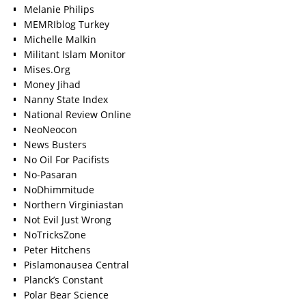
Melanie Philips
MEMRIblog Turkey
Michelle Malkin
Militant Islam Monitor
Mises.Org
Money Jihad
Nanny State Index
National Review Online
NeoNeocon
News Busters
No Oil For Pacifists
No-Pasaran
NoDhimmitude
Northern Virginiastan
Not Evil Just Wrong
NoTricksZone
Peter Hitchens
Pislamonausea Central
Planck’s Constant
Polar Bear Science