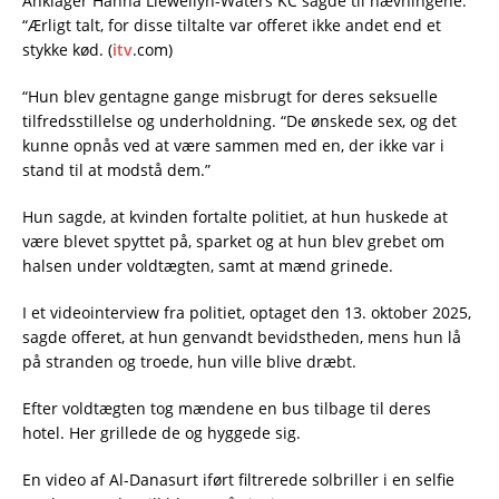
Anklager Hanna Llewellyn-Waters KC sagde til nævningene:
“Ærligt talt, for disse tiltalte var offeret ikke andet end et
stykke kød. (
itv
.com)
“Hun blev gentagne gange misbrugt for deres seksuelle
tilfredsstillelse og underholdning. “De ønskede sex, og det
kunne opnås ved at være sammen med en, der ikke var i
stand til at modstå dem.”
Hun sagde, at kvinden fortalte politiet, at hun huskede at
være blevet spyttet på, sparket og at hun blev grebet om
halsen under voldtægten, samt at mænd grinede.
I et videointerview fra politiet, optaget den 13. oktober 2025,
sagde offeret, at hun genvandt bevidstheden, mens hun lå
på stranden og troede, hun ville blive dræbt.
Efter voldtægten tog mændene en bus tilbage til deres
hotel. Her grillede de og hyggede sig.
En video af Al-Danasurt iført filtrerede solbriller i en selfie