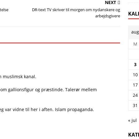
NEXT
telse
DR-text TV skriver til morgen om nydanskere og
KAL
arbejdsgivere
aug
M
3
10
 en muslimsk kanal.
17
m gallionsfigur og præstinde. Talerør mellem
24
31
g var vidne til her i aften. Islam propaganda.
« jul
KAT