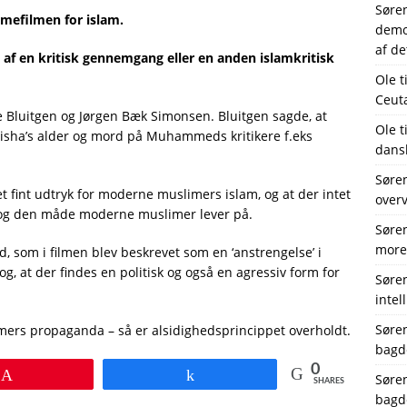
Søre
mefilmen for islam.
demok
af de
op af en kritisk gennemgang eller en anden islamkritisk
Ole
t
Ceut
 Bluitgen og Jørgen Bæk Simonsen. Bluitgen sagde, at
Ole
t
 Aisha’s alder og mord på Muhammeds kritikere f.eks
dansk
Søre
 fint udtryk for moderne muslimers islam, og at der intet
over
og den måde moderne muslimer lever på.
Søre
more
 som i filmen blev beskrevet som en ‘anstrengelse’ i
g, at der findes en politisk og også en agressiv form for
Søre
intel
Søre
timers propaganda – så er alsidighedsprincippet overholdt.
bagd
0
Pin
Share
Søre
SHARES
bagd