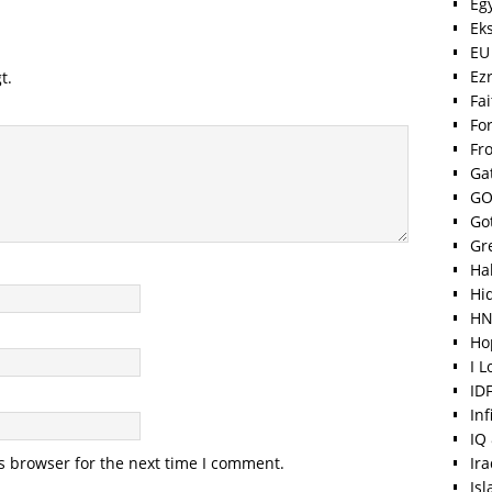
Eg
Ek
EU
Ez
t.
Fa
For
Fr
Ga
GO
Go
Gr
Hal
Hi
HN
Ho
I 
ID
Inf
IQ
Ir
s browser for the next time I comment.
Is