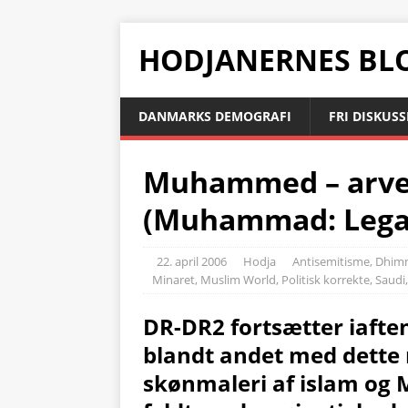
HODJANERNES BL
DANMARKS DEMOGRAFI
FRI DISKUS
Muhammed – arven
(Muhammad: Legac
22. april 2006
Hodja
Antisemitisme
,
Dhim
Minaret
,
Muslim World
,
Politisk korrekte
,
Saudi
DR-DR2 fortsætter iafte
blandt andet med dette
skønmaleri af islam og