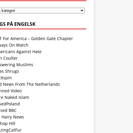
GS PÅ ENGELSK
T For America – Golden Gate Chapter
ways On Watch
ericans Against Hate
n Coulter
swering Muslims
las Shrugs
ckspin
d News From The Netherlands
nned Video
re Naked Islam
sedPoland
ased BBC
g Hairy News
hop Hill
azingCatFur