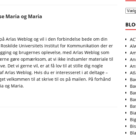
ise Maria og Maria
BLO
t på Arlas Weblog og vil i den forbindelse bede om din
AC
Roskilde Universitets Institut for Kommunikation der er
Al
ogging og brugernes oplevelse, med Arlas Weblog som
Am
 gerne gøre opmærksom, at vi ikke indsamler materiale til
An
 Det vi gerne vil, er at få lov til at stille dig nogle
An
f Arlas Weblog. Hvis du er interesseret i at deltage –
At
t velkommen til at skrive til os på mailen. På forhånd
Ba
ria og Maria.
Ba
Ba
Ba
Ba
Bi
Bi
Bis
Bl