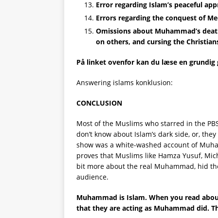
Error regarding Islam’s peaceful ap
Errors regarding the conquest of M
Omissions about Muhammad’s death:
on others, and cursing the Christian
På linket ovenfor kan du læse en grundi
Answering islams konklusion:
CONCLUSION
Most of the Muslims who starred in the PBS
don’t know about Islam’s dark side, or, they
show was a white-washed account of Muhamm
proves that Muslims like Hamza Yusuf, Mi
bit more about the real Muhammad, hid th
audience.
Muhammad is Islam. When you read about 
that they are acting as Muhammad did. Th