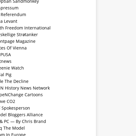
yptian Sandmonkey
spressum
 Referendum
ra Levant
ith Freedom International
skellige Strøtanker
ontpage Magazine
tes Of Vienna
PUSA
tnews
eenie Watch
al Pig
de The Decline
N History News Network
peNChange Cartoons
Love CO2
F Spokesperson
idel Bloggers Alliance
 & PC — By Chris Brand
aq The Model
lam In Europe