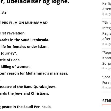
r, udeladelser og løgne.
Keffi
Atten
iste:
8. aug
“Nint
HE PBS FILM ON MUHAMMAD
Integ
st revelation.
Regis
After
Arabs in the Saudi Peninsula.
8. aug
life for females under Islam.
“Repo
 Journey”.
Khame
tle of Badr.
Surpr
 killing of women.
8. aug
iances” reason for Muhammad’s marriages.
“Job
.
Forei
ssacre of the Banu Quraiza Jews.
8. aug
ards the Jews and Christians.
.
SEN
peace in the Saudi Peninsula.