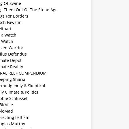
og Of Swine
og Them Out Of The Stone Age
ogs For Borders
sch Fawstin
itbart
IR Watch
F Watch
izen Warrior
vilus Defendus
imate Depot
mate Reality
RAL REEF COMPENDIUM
eeping Sharia
rmudgeonly & Skeptical
ly Climate & Politics
bbie Schlussel
BKAfile
ploMad
ssecting Leftism
uglas Murray