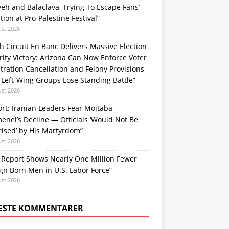
yeh and Balaclava, Trying To Escape Fans’
tion at Pro-Palestine Festival”
ust 2026
h Circuit En Banc Delivers Massive Election
rity Victory: Arizona Can Now Enforce Voter
tration Cancellation and Felony Provisions
 Left-Wing Groups Lose Standing Battle”
ust 2026
rt: Iranian Leaders Fear Mojtaba
nei’s Decline — Officials ‘Would Not Be
ised’ by His Martyrdom”
ust 2026
s Report Shows Nearly One Million Fewer
gn Born Men in U.S. Labor Force”
ust 2026
ESTE KOMMENTARER