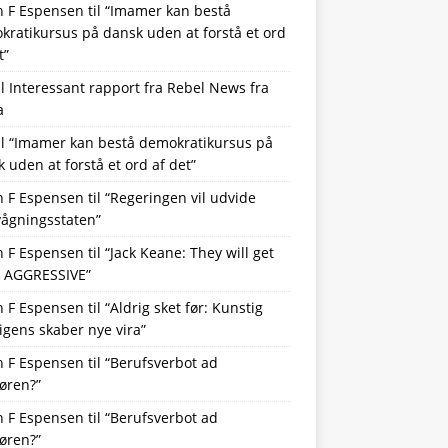
n F Espensen
til
“Imamer kan bestå
ratikursus på dansk uden at forstå et ord
t”
il
Interessant rapport fra Rebel News fra
a
il
“Imamer kan bestå demokratikursus på
 uden at forstå et ord af det”
n F Espensen
til
“Regeringen vil udvide
vågningsstaten”
n F Espensen
til
“Jack Keane: They will get
 AGGRESSIVE”
n F Espensen
til
“Aldrig sket før: Kunstig
ligens skaber nye vira”
n F Espensen
til
“Berufsverbot ad
øren?”
n F Espensen
til
“Berufsverbot ad
øren?”