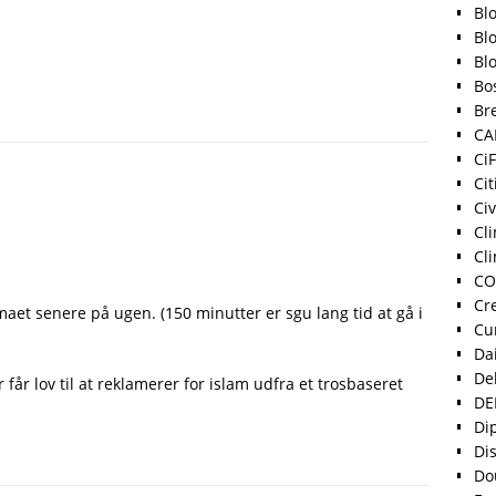
Bl
Bl
Bl
Bo
Bre
CA
Ci
Cit
Ci
Cl
Cli
CO
Cr
et senere på ugen. (150 minutter er sgu lang tid at gå i
Cu
Dai
De
får lov til at reklamerer for islam udfra et trosbaseret
DE
Di
Di
Do