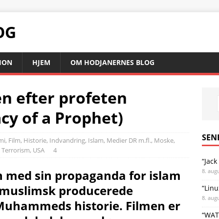
OG
SION
HJEM
OM HODJANERNES BLOG
 efter profeten
y of a Prophet)
SEN
mi
,
Film
,
Historie
,
Indvandring
,
Islam
,
Medier DR m.fl.
,
Moske,
,
Terrorism
,
USA
4
“Jack
8. aug
n med sin propaganda for islam
 muslimsk producerede
“Linu
8. aug
 Muhammeds historie. Filmen er
“WAT