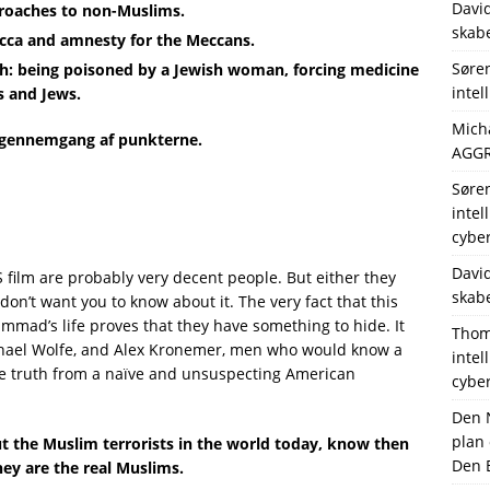
Davi
proaches to non-Muslims.
skabe
ecca and amnesty for the Meccans.
Søre
 being poisoned by a Jewish woman, forcing medicine
intel
s and Jews.
Mich
g gennemgang af punkterne.
AGGR
Søre
intel
cybe
Davi
 film are probably very decent people. But either they
skabe
 don’t want you to know about it. The very fact that this
ad’s life proves that they have something to hide. It
Thom
chael Wolfe, and Alex Kronemer, men who would know a
intel
e truth from a naïve and unsuspecting American
cybe
Den 
plan
the Muslim terrorists in the world today, know then
Den 
ey are the real Muslims.