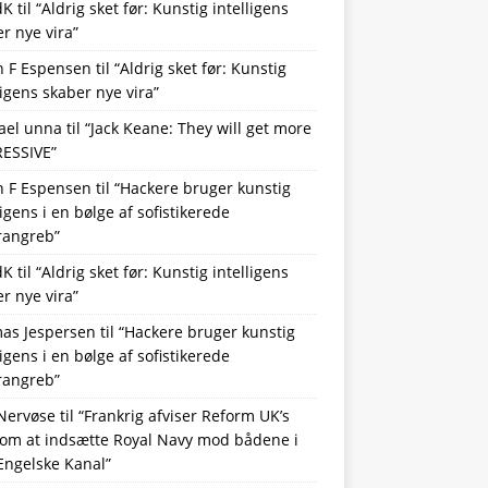
dK
til
“Aldrig sket før: Kunstig intelligens
r nye vira”
n F Espensen
til
“Aldrig sket før: Kunstig
ligens skaber nye vira”
ael unna
til
“Jack Keane: They will get more
ESSIVE”
n F Espensen
til
“Hackere bruger kunstig
ligens i en bølge af sofistikerede
rangreb”
dK
til
“Aldrig sket før: Kunstig intelligens
r nye vira”
as Jespersen
til
“Hackere bruger kunstig
ligens i en bølge af sofistikerede
rangreb”
Nervøse
til
“Frankrig afviser Reform UK’s
 om at indsætte Royal Navy mod bådene i
Engelske Kanal”