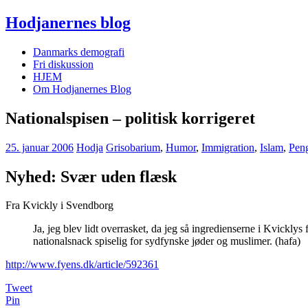
Hodjanernes blog
Danmarks demografi
Fri diskussion
HJEM
Om Hodjanernes Blog
Nationalspisen – politisk korrigeret
25. januar 2006
Hodja
Grisobarium
,
Humor
,
Immigration
,
Islam
,
Pen
Nyhed: Svær uden flæsk
Fra Kvickly i Svendborg
Ja, jeg blev lidt overrasket, da jeg så ingredienserne i Kvick
nationalsnack spiselig for sydfynske jøder og muslimer. (hafa)
http://www.fyens.dk/article/592361
Tweet
Pin