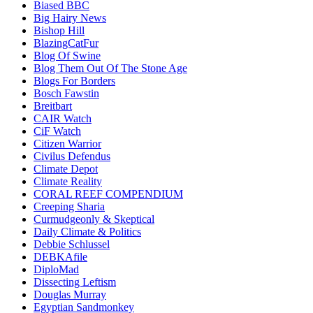
Biased BBC
Big Hairy News
Bishop Hill
BlazingCatFur
Blog Of Swine
Blog Them Out Of The Stone Age
Blogs For Borders
Bosch Fawstin
Breitbart
CAIR Watch
CiF Watch
Citizen Warrior
Civilus Defendus
Climate Depot
Climate Reality
CORAL REEF COMPENDIUM
Creeping Sharia
Curmudgeonly & Skeptical
Daily Climate & Politics
Debbie Schlussel
DEBKAfile
DiploMad
Dissecting Leftism
Douglas Murray
Egyptian Sandmonkey