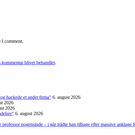
e I comment.
 kommentar bliver behandlet
.
et og hackede et andet firma”
6. august 2026
st 2026
ust 2026
ndelser”
6. august 2026
professor nogensinde – i går trådte han tilbage efter massive anklage 