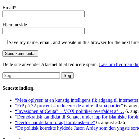
Email
*
Hjemmeside
Save my name, email, and website in this browser for the next tim
Dette site anvender Akismet til at reducere spam.
Læs om hvordan din
Søg
efter:
Seneste indlæg
“Meta oplyser, at en kunstig intelligens fik adgang til internett
“FrP på 32 procent – reducerer de andre til små partier”
6. augu
“Invasionen af Ceuta” + VOX politiker overfaldet af …
6. aug
“Demokratisk kandidat til Senatet under lup for islamiske forbi
“Derfor har de kun foragt for danskerne”
6. august 2026
“De politisk korrekte hyldede Jason Arday som den yngste sorte 