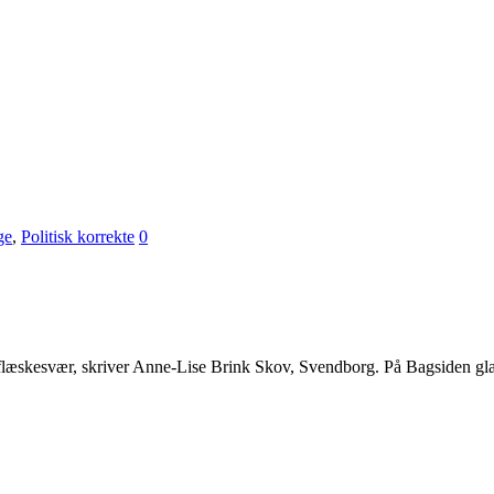
ge
,
Politisk korrekte
0
lys flæskesvær, skriver Anne-Lise Brink Skov, Svendborg. På Bagsiden gl