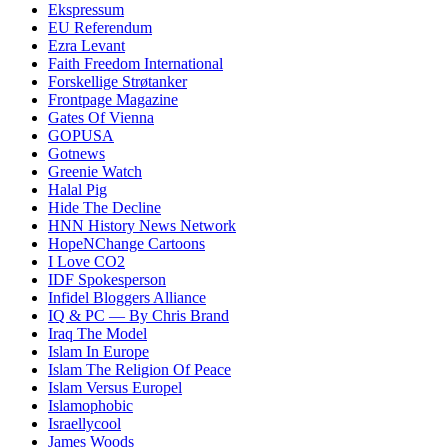
Ekspressum
EU Referendum
Ezra Levant
Faith Freedom International
Forskellige Strøtanker
Frontpage Magazine
Gates Of Vienna
GOPUSA
Gotnews
Greenie Watch
Halal Pig
Hide The Decline
HNN History News Network
HopeNChange Cartoons
I Love CO2
IDF Spokesperson
Infidel Bloggers Alliance
IQ & PC — By Chris Brand
Iraq The Model
Islam In Europe
Islam The Religion Of Peace
Islam Versus Europe
l
Islamophobic
Israellycool
James Woods