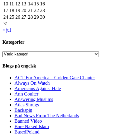
10
11
12
13
14
15
16
17
18
19
20
21
22
23
24
25
26
27
28
29
30
31
« jul
Kategorier
Kategorier
Blogs på engelsk
ACT For America – Golden Gate Chapter
Always On Watch
Americans Against Hate
Ann Coulter
Answering Muslims
Atlas Shrugs
Backspin
Bad News From The Netherlands
Banned Video
Bare Naked Islam
BasedPoland