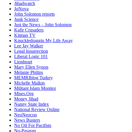
Jihadwatch
JoNova
John Solomon reports
Junk Science
Just the News – John Solomon
Kafir Crusaders
Kitman TV
Knuckledraggin My Life Away
Lee Jay Walker
Legal Insurrection
Liberal Logic 101
Lionheart
Mary Ellen Synon
Melanie Philips
MEMRIblog Turkey
Michelle Malkin
Militant Islam Monitor
Mises.Org
Money Jihad
Nanny State Index
National Review Online
NeoNeocon
News Busters
No Oil For Pacifists
No-Pasaran