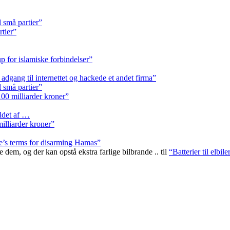
l små partier”
rtier”
p for islamiske forbindelser”
k adgang til internettet og hackede et andet firma”
l små partier”
.100 milliarder kroner”
ldet af …
milliarder kroner”
ce’s terms for disarming Hamas”
e dem, og der kan opstå ekstra farlige bilbrande ..
til
“Batterier til elbi