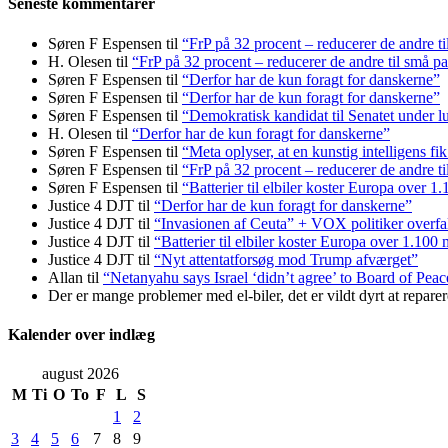
Seneste kommentarer
Søren F Espensen
til
“FrP på 32 procent – reducerer de andre ti
H. Olesen
til
“FrP på 32 procent – reducerer de andre til små pa
Søren F Espensen
til
“Derfor har de kun foragt for danskerne”
Søren F Espensen
til
“Derfor har de kun foragt for danskerne”
Søren F Espensen
til
“Demokratisk kandidat til Senatet under lu
H. Olesen
til
“Derfor har de kun foragt for danskerne”
Søren F Espensen
til
“Meta oplyser, at en kunstig intelligens fi
Søren F Espensen
til
“FrP på 32 procent – reducerer de andre ti
Søren F Espensen
til
“Batterier til elbiler koster Europa over 1
Justice 4 DJT
til
“Derfor har de kun foragt for danskerne”
Justice 4 DJT
til
“Invasionen af Ceuta” + VOX politiker overfa
Justice 4 DJT
til
“Batterier til elbiler koster Europa over 1.100 
Justice 4 DJT
til
“Nyt attentatforsøg mod Trump afværget”
Allan
til
“Netanyahu says Israel ‘didn’t agree’ to Board of Pea
Der er mange problemer med el-biler, det er vildt dyrt at reparer
Kalender over indlæg
august 2026
M
Ti
O
To
F
L
S
1
2
3
4
5
6
7
8
9