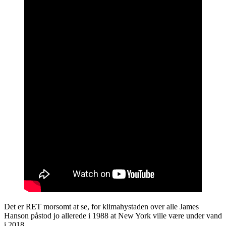
Det er RET morsomt at se, for klimahystaden over alle James
Hanson påstod jo allerede i 1988 at New York ville være under vand
i 2018 …