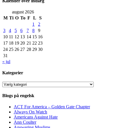
Kalender over indlæg
august 2026
M
Ti
O
To
F
L
S
1
2
3
4
5
6
7
8
9
10
11
12
13
14
15
16
17
18
19
20
21
22
23
24
25
26
27
28
29
30
31
« jul
Kategorier
Kategorier
Blogs på engelsk
ACT For America – Golden Gate Chapter
Always On Watch
Americans Against Hate
Ann Coulter
Answering Muslims