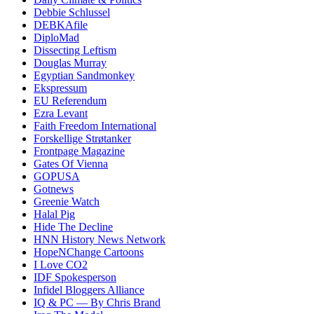
Debbie Schlussel
DEBKAfile
DiploMad
Dissecting Leftism
Douglas Murray
Egyptian Sandmonkey
Ekspressum
EU Referendum
Ezra Levant
Faith Freedom International
Forskellige Strøtanker
Frontpage Magazine
Gates Of Vienna
GOPUSA
Gotnews
Greenie Watch
Halal Pig
Hide The Decline
HNN History News Network
HopeNChange Cartoons
I Love CO2
IDF Spokesperson
Infidel Bloggers Alliance
IQ & PC — By Chris Brand