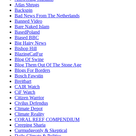
Atlas Shrugs
Backspin
Bad News From The Netherlands
Banned Video
Bare Naked Islam
BasedPoland
Biased BBC
Big Hairy News
Bishop Hill
BlazingCatFur
Blog Of Swine
Blog Them Out Of The Stone Age
Blogs For Borders
Bosch Fawstin
Breitbart
CAIR Watch
CiF Watch
Citizen Warrior
Civilus Defendus
Climate Depot
Climate Reality
CORAL REEF COMPENDIUM
Creeping Sharia
Curmudgeonly & Skeptical
Daily Climate & Politics