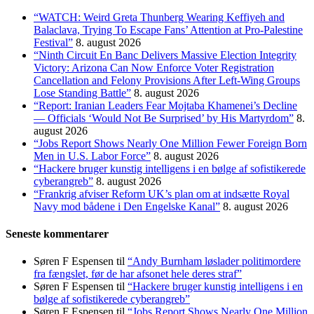
“WATCH: Weird Greta Thunberg Wearing Keffiyeh and
Balaclava, Trying To Escape Fans’ Attention at Pro-Palestine
Festival”
8. august 2026
“Ninth Circuit En Banc Delivers Massive Election Integrity
Victory: Arizona Can Now Enforce Voter Registration
Cancellation and Felony Provisions After Left-Wing Groups
Lose Standing Battle”
8. august 2026
“Report: Iranian Leaders Fear Mojtaba Khamenei’s Decline
— Officials ‘Would Not Be Surprised’ by His Martyrdom”
8.
august 2026
“Jobs Report Shows Nearly One Million Fewer Foreign Born
Men in U.S. Labor Force”
8. august 2026
“Hackere bruger kunstig intelligens i en bølge af sofistikerede
cyberangreb”
8. august 2026
“Frankrig afviser Reform UK’s plan om at indsætte Royal
Navy mod bådene i Den Engelske Kanal”
8. august 2026
Seneste kommentarer
Søren F Espensen
til
“Andy Burnham løslader politi­mordere
fra fængslet, før de har afsonet hele deres straf”
Søren F Espensen
til
“Hackere bruger kunstig intelligens i en
bølge af sofistikerede cyberangreb”
Søren F Espensen
til
“Jobs Report Shows Nearly One Million