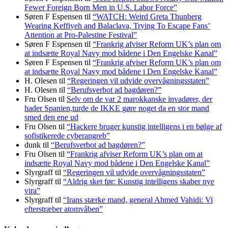
Fewer Foreign Born Men in U.S. Labor Force”
Søren F Espensen
til
“WATCH: Weird Greta Thunberg
Wearing Keffiyeh and Balaclava, Trying To Escape Fans’
Attention at Pro-Palestine Festival”
Søren F Espensen
til
“Frankrig afviser Reform UK’s plan om
at indsætte Royal Navy mod bådene i Den Engelske Kanal”
Søren F Espensen
til
“Frankrig afviser Reform UK’s plan om
at indsætte Royal Navy mod bådene i Den Engelske Kanal”
H. Olesen
til
“Regeringen vil udvide overvågningsstaten”
H. Olesen
til
“Berufsverbot ad bagdøren?”
Fru Olsen
til
Selv om de var 2 marokkanske invadører, der
hader Spanien,turde de IKKE gøre noget da en stor mand
smed den ene ud
Fru Olsen
til
“Hackere bruger kunstig intelligens i en bølge af
sofistikerede cyberangreb”
dunk
til
“Berufsverbot ad bagdøren?”
Fru Olsen
til
“Frankrig afviser Reform UK’s plan om at
indsætte Royal Navy mod bådene i Den Engelske Kanal”
Slyrgraff
til
“Regeringen vil udvide overvågningsstaten”
Slyrgraff
til
“Aldrig sket før: Kunstig intelligens skaber nye
vira”
Slyrgraff
til
“Irans stærke mand, general Ahmed Vahidi: Vi
efterstræber atomvåben”