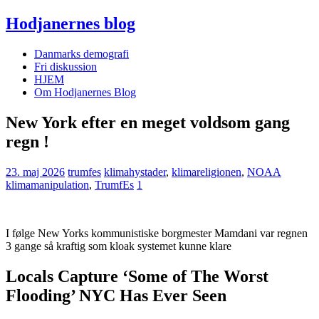
Hodjanernes blog
Danmarks demografi
Fri diskussion
HJEM
Om Hodjanernes Blog
New York efter en meget voldsom gang
regn !
23. maj 2026
trumfes
klimahystader
,
klimareligionen
,
NOAA
klimamanipulation
,
TrumfEs
1
I følge New Yorks kommunistiske borgmester Mamdani var regnen
3 gange så kraftig som kloak systemet kunne klare
Locals Capture ‘Some of The Worst
Flooding’ NYC Has Ever Seen