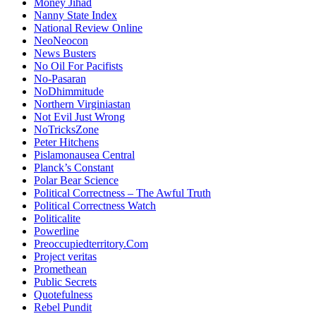
Money Jihad
Nanny State Index
National Review Online
NeoNeocon
News Busters
No Oil For Pacifists
No-Pasaran
NoDhimmitude
Northern Virginiastan
Not Evil Just Wrong
NoTricksZone
Peter Hitchens
Pislamonausea Central
Planck’s Constant
Polar Bear Science
Political Correctness – The Awful Truth
Political Correctness Watch
Politicalite
Powerline
Preoccupiedterritory.Com
Project veritas
Promethean
Public Secrets
Quotefulness
Rebel Pundit