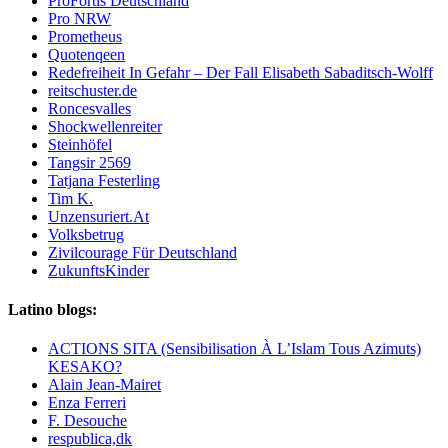
ProFortis Deutschland
Pro NRW
Prometheus
Quotenqeen
Redefreiheit In Gefahr – Der Fall Elisabeth Sabaditsch-Wolff
reitschuster.de
Roncesvalles
Shockwellenreiter
Steinhöfel
Tangsir 2569
Tatjana Festerling
Tim K.
Unzensuriert.At
Volksbetrug
Zivilcourage Für Deutschland
ZukunftsKinder
Latino blogs:
ACTIONS SITA (Sensibilisation À L’Islam Tous Azimuts)
KESAKO?
Alain Jean-Mairet
Enza Ferreri
F. Desouche
respublica,dk