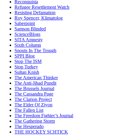
Reconquista
Refugee Resettlement Watch
Resisting Defamation
Roy Spencer, Klimatolog
Saberpoint
Samson Blinded
ScienceBlogs
SITA Amnesty
Sixth Column
Snouts In The Trough
SPPI Blog
Stop The ISM
Stop Turkey
Sultan Knish
The American Thinker
The Anti-Jihad Pundit
The Brussels Journal
The Cassandra Page
The Clarion Project
The Elder Of Ziyon
The Fallen List
The Freedom Fighter’s Journal
The Gathering Storm
The Hesperado
THE HOCKEY SCHTICK