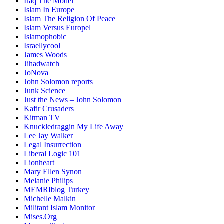
Iraq The Model
Islam In Europe
Islam The Religion Of Peace
Islam Versus Europe
l
Islamophobic
Israellycool
James Woods
Jihadwatch
JoNova
John Solomon reports
Junk Science
Just the News – John Solomon
Kafir Crusaders
Kitman TV
Knuckledraggin My Life Away
Lee Jay Walker
Legal Insurrection
Liberal Logic 101
Lionheart
Mary Ellen Synon
Melanie Philips
MEMRIblog Turkey
Michelle Malkin
Militant Islam Monitor
Mises.Org