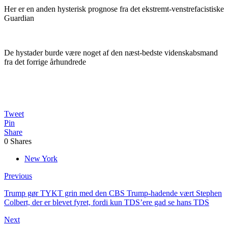
Her er en anden hysterisk prognose fra det ekstremt-venstrefacistiske
Guardian
De hystader burde være noget af den næst-bedste videnskabsmand
fra det forrige århundrede
Tweet
Pin
Share
0
Shares
New York
Previous
Trump gør TYKT grin med den CBS Trump-hadende vært Stephen
Colbert, der er blevet fyret, fordi kun TDS’ere gad se hans TDS
Next