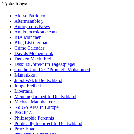
Tyske blogs:
Aktive Patrioten
Altermannblog
Anonymous News
Antibuererokratieteam
BIA München
Blog List German
Crime Calender
Davids Medienkritik
Denken Macht Frei
DiskursKorrekt Im Tagesspiegel
Goethe Und Der “Prophet” Mohammed
Islamnixgut
Jihad Watch Deutschland
Junge Freiheit
Libertaria
Meinungsfreiheit In Deutschland
Michael Mannheimer
No-Go-Area In Europe
PEGIDA
Philosophia Perennis
Politicallly Incorrect In Deutschland
Prinz Eugen