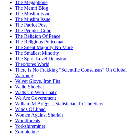
The Megaphone
The Memri Blog
The Muslim Issue
The Muslim Issue
The Patriot Post
The Peoples Cube
The Religion Of Peace
The Religious Policeman
The Silent Majority No More
The Smallest Minority
The Spirit Level Delusion
Theodores World
There Is No Frakking “Scientific Consensus” On Global
Warming
Velvet Glove, Iron Fist
Walid Shoebat
Watts Up With That?
We Are Government
William M Briggs – Statistician To The Stars
Winds Of Jihad
Women Against Shariah
Worldthreats
Yorkshireminer
Zombietime