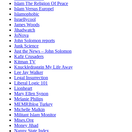
Islam The Religion Of Peace
Islam Versus Europe
l
Islamophobic
Israellycool
James Woods
Jihadwatch
JoNova
John Solomon reports
Junk Science
Just the News – John Solomon
Kafir Crusaders
Kitman TV
Knuckledraggin My Life Away
Lee Jay Walker
Legal Insurrection
Liberal Logic 101
Lionheart
Mary Ellen Synon
Melanie Philips
MEMRIblog Turkey
Michelle Malkin
Militant Islam Monitor
Mises.Org
Money Jihad
Nanny State Index