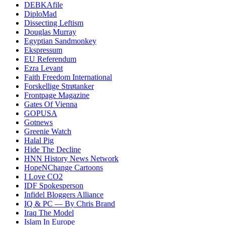
DEBKAfile
DiploMad
Dissecting Leftism
Douglas Murray
Egyptian Sandmonkey
Ekspressum
EU Referendum
Ezra Levant
Faith Freedom International
Forskellige Strøtanker
Frontpage Magazine
Gates Of Vienna
GOPUSA
Gotnews
Greenie Watch
Halal Pig
Hide The Decline
HNN History News Network
HopeNChange Cartoons
I Love CO2
IDF Spokesperson
Infidel Bloggers Alliance
IQ & PC — By Chris Brand
Iraq The Model
Islam In Europe