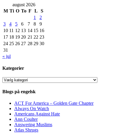
august 2026
M
Ti
O
To
F
L
S
1
2
3
4
5
6
7
8
9
10
11
12
13
14
15
16
17
18
19
20
21
22
23
24
25
26
27
28
29
30
31
« jul
Kategorier
Kategorier
Blogs på engelsk
ACT For America – Golden Gate Chapter
Always On Watch
Americans Against Hate
Ann Coulter
Answering Muslims
Atlas Shrugs