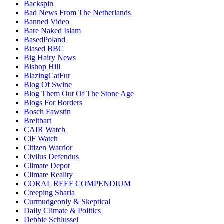
Backspin
Bad News From The Netherlands
Banned Video
Bare Naked Islam
BasedPoland
Biased BBC
Big Hairy News
Bishop Hill
BlazingCatFur
Blog Of Swine
Blog Them Out Of The Stone Age
Blogs For Borders
Bosch Fawstin
Breitbart
CAIR Watch
CiF Watch
Citizen Warrior
Civilus Defendus
Climate Depot
Climate Reality
CORAL REEF COMPENDIUM
Creeping Sharia
Curmudgeonly & Skeptical
Daily Climate & Politics
Debbie Schlussel