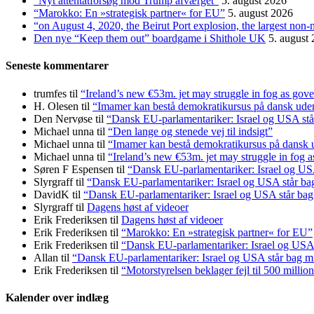
“Nyt attentatforsøg mod Trump afværget”
5. august 2026
“Marokko: En »strategisk partner« for EU”
5. august 2026
“on August 4, 2020, the Beirut Port explosion, the largest non-
Den nye “Keep them out” boardgame i Shithole UK
5. august
Seneste kommentarer
trumfes
til
“Ireland’s new €53m. jet may struggle in fog as gove
H. Olesen
til
“Imamer kan bestå demokratikursus på dansk uden a
Den Nervøse
til
“Dansk EU-parlamentariker: Israel og USA stå
Michael unna
til
“Den lange og stenede vej til indsigt”
Michael unna
til
“Imamer kan bestå demokratikursus på dansk ud
Michael unna
til
“Ireland’s new €53m. jet may struggle in fog a
Søren F Espensen
til
“Dansk EU-parlamentariker: Israel og USA
Slyrgraff
til
“Dansk EU-parlamentariker: Israel og USA står ba
DavidK
til
“Dansk EU-parlamentariker: Israel og USA står bag
Slyrgraff
til
Dagens høst af videoer
Erik Frederiksen
til
Dagens høst af videoer
Erik Frederiksen
til
“Marokko: En »strategisk partner« for EU”
Erik Frederiksen
til
“Dansk EU-parlamentariker: Israel og USA 
Allan
til
“Dansk EU-parlamentariker: Israel og USA står bag m
Erik Frederiksen
til
“Motorstyrelsen beklager fejl til 500 millio
Kalender over indlæg