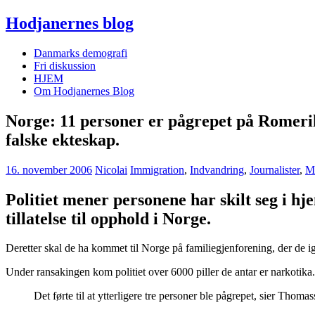
Hodjanernes blog
Danmarks demografi
Fri diskussion
HJEM
Om Hodjanernes Blog
Norge: 11 personer er pågrepet på Romerike
falske ekteskap.
16. november 2006
Nicolai
Immigration
,
Indvandring
,
Journalister
,
Me
Politiet mener personene har skilt seg i h
tillatelse til opphold i Norge.
Deretter skal de ha kommet til Norge på familiegjenforening, der de ig
Under ransakingen kom politiet over 6000 piller de antar er narkotika.
Det førte til at ytterligere tre personer ble pågrepet, sier Thomas