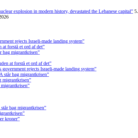
nuclear explosion in modern history, devastated the Lebanese capital”
5
 2026
rnment rejects Israeli-made landing system”
t forstå et ord af det”
r bag migrantkrisen”
en at forstå et ord af det”
s government rejects Israeli-made landing system”
 står bag migrantkrisen”
g migrantkrisen”
 migrantkrisen”
står bag migrantkrisen”
igrantkrisen”
ner kroner”