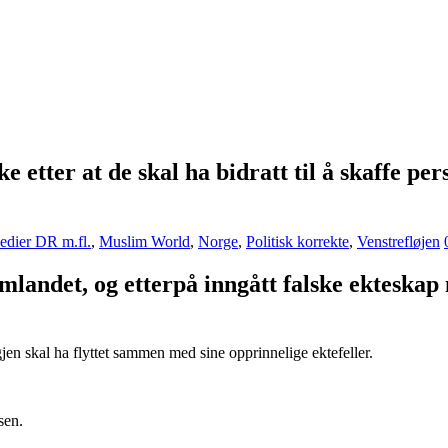
 etter at de skal ha bidratt til å skaffe pe
dier DR m.fl.
,
Muslim World
,
Norge
,
Politisk korrekte
,
Venstrefløjen
jemlandet, og etterpå inngått falske ektesk
jen skal ha flyttet sammen med sine opprinnelige ektefeller.
sen.