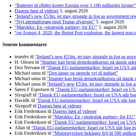
“Batterier til elbiler koster Europa over 1.100 milliarder kroner”
Dagens høst af videoer
5. august 2026
“Ireland’s new €53m. jet may struggle in fog as government rej
“Nyt attentatforsøg mod Trump afværget”
5. august 2026
“Marokko: En »strategisk partner« for EU”
5. august 2026
“on August 4, 2020, the Beirut Port explosion, the largest non-
Seneste kommentarer
trumfes
til
“Ireland’s new €53m. jet may struggle in fog as gove
H. Olesen
til
“Imamer kan bestå demokratikursus på dansk uden a
Den Nervøse
til
“Dansk EU-parlamentariker: Israel og USA stå
Michael unna
til
“Den lange og stenede vej til indsigt”
Michael unna
til
“Imamer kan bestå demokratikursus på dansk ud
Michael unna
til
“Ireland’s new €53m. jet may struggle in fog a
Søren F Espensen
til
“Dansk EU-parlamentariker: Israel og USA
Slyrgraff
til
“Dansk EU-parlamentariker: Israel og USA står ba
DavidK
til
“Dansk EU-parlamentariker: Israel og USA står bag
Slyrgraff
til
Dagens høst af videoer
Erik Frederiksen
til
Dagens høst af videoer
Erik Frederiksen
til
“Marokko: En »strategisk partner« for EU”
Erik Frederiksen
til
“Dansk EU-parlamentariker: Israel og USA 
Allan
til
“Dansk EU-parlamentariker: Israel og USA står bag m
Erik Frederiksen
til
“Motorstyrelsen beklager fejl til 500 millio