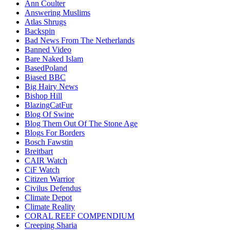
Ann Coulter
Answering Muslims
Atlas Shrugs
Backspin
Bad News From The Netherlands
Banned Video
Bare Naked Islam
BasedPoland
Biased BBC
Big Hairy News
Bishop Hill
BlazingCatFur
Blog Of Swine
Blog Them Out Of The Stone Age
Blogs For Borders
Bosch Fawstin
Breitbart
CAIR Watch
CiF Watch
Citizen Warrior
Civilus Defendus
Climate Depot
Climate Reality
CORAL REEF COMPENDIUM
Creeping Sharia