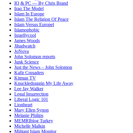
IQ & PC — By Chris Brand
Iraq The Model
Islam In Europe
Islam The Religion Of Peace
Islam Versus Europe
l
Islamophobic
Israellycool
James Woods
Jihadwatch
JoNova
John Solomon reports
Junk Science
Just the News – John Solomon
Kafir Crusaders
Kitman TV
Knuckledraggin My Life Away
Lee Jay Walker
Legal Insurrection
Liberal Logic 101
Lionheart
Mary Ellen Synon
Melanie Philips
MEMRIblog Turkey
Michelle Malkin
Militant Islam Monitor