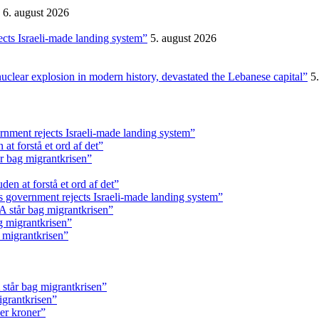
6. august 2026
ects Israeli-made landing system”
5. august 2026
nuclear explosion in modern history, devastated the Lebanese capital”
5
rnment rejects Israeli-made landing system”
t forstå et ord af det”
r bag migrantkrisen”
en at forstå et ord af det”
s government rejects Israeli-made landing system”
 står bag migrantkrisen”
g migrantkrisen”
 migrantkrisen”
står bag migrantkrisen”
igrantkrisen”
ner kroner”