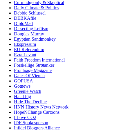
Curmudgeonly & Skeptical
Daily Climate & Politics
Debbie Schlussel
DEBKAfile
DiploMad
Dissecting Leftism
Douglas Murray
Egyptian Sandmonkey
Ekspressum
EU Referendum
Ezra Levant
Faith Freedom International
Forskellige Strøtanker
Frontpage Magazine
Gates Of Vienna
GOPUSA
Gotnews
Greenie Watch
Halal Pig
Hide The Decline
HNN History News Network
HopeNChange Cartoons
I Love CO2
IDF Spokesperson
Infidel Bloggers Alliance