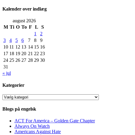
Kalender over indlæg
august 2026
M
Ti
O
To
F
L
S
1
2
3
4
5
6
7
8
9
10
11
12
13
14
15
16
17
18
19
20
21
22
23
24
25
26
27
28
29
30
31
« jul
Kategorier
Kategorier
Blogs på engelsk
ACT For America – Golden Gate Chapter
Always On Watch
Americans Against Hate