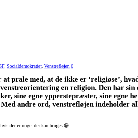
SF
,
Socialdemokratiet
,
Venstrefløjen
0
at prale med, at de ikke er ‘religiøse’, hva
r venstreorientering en religion. Den har sin
rker, sine egne ypperstepræster, sine egne he
. Med andre ord, venstrefløjen indeholder al
r hvis der er noget der kan bruges 😀