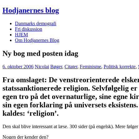
Hodjanernes blog
Danmarks demografi
Fri diskussion
HJEM
Om Hodjanernes Blog
Ny bog med posten idag
6. oktober 2006
Nicolai
Bøger
,
Citater
,
Feminisme
,
Politisk korrekte
,
Fra omslaget: De venstreorienterede elsker 
statssanktionerede religion. Selvfølgelig e
egen tro på det overnaturlige, sine egne ki
sin egen forklaring på universets eksistens
kaldes: ‘religion’.
Den skal blive interessant at læse. 300 sider (på engelsk). Mere følge
Nogen der kender den?