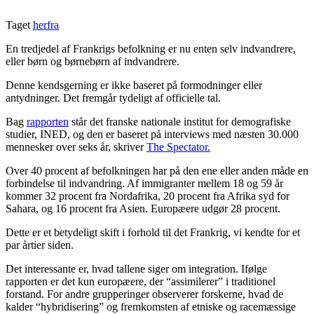
Taget
herfra
En tredjedel af Frankrigs befolkning er nu enten selv indvandrere,
eller børn og børnebørn af indvandrere.
Denne kendsgerning er ikke baseret på formodninger eller
antydninger. Det fremgår tydeligt af officielle tal.
Bag
rapporten
står det franske nationale institut for demografiske
studier, INED, og ​​den er baseret på interviews med næsten 30.000
mennesker over seks år, skriver
The Spectator.
Over 40 procent af befolkningen har på den ene eller anden måde en
forbindelse til indvandring. Af immigranter mellem 18 og 59 år
kommer 32 procent fra Nordafrika, 20 procent fra Afrika syd for
Sahara, og 16 procent fra Asien. Europæere udgør 28 procent.
Dette er et betydeligt skift i forhold til det Frankrig, vi kendte for et
par årtier siden.
Det interessante er, hvad tallene siger om integration. Ifølge
rapporten er det kun europæere, der “assimilerer” i traditionel
forstand. For andre grupperinger observerer forskerne, hvad de
kalder “hybridisering” og fremkomsten af ​​etniske og racemæssige