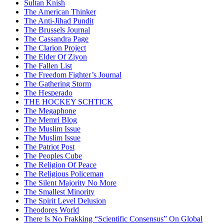
Sultan Knish
The American Thinker
The Anti-Jihad Pundit
The Brussels Journal
The Cassandra Page
The Clarion Project
The Elder Of Ziyon
The Fallen List
The Freedom Fighter’s Journal
The Gathering Storm
The Hesperado
THE HOCKEY SCHTICK
The Megaphone
The Memri Blog
The Muslim Issue
The Muslim Issue
The Patriot Post
The Peoples Cube
The Religion Of Peace
The Religious Policeman
The Silent Majority No More
The Smallest Minority
The Spirit Level Delusion
Theodores World
There Is No Frakking “Scientific Consensus” On Global