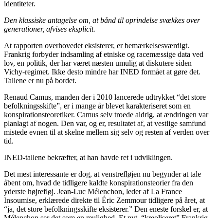
identiteter.
Den klassiske antagelse om, at bånd til oprindelse svækkes over
generationer, afvises eksplicit.
At rapporten overhovedet eksisterer, er bemærkelsesværdigt.
Frankrig forbyder indsamling af etniske og racemæssige data ved
lov, en politik, der har været næsten umulig at diskutere siden
Vichy-regimet. Ikke desto mindre har INED formået at gøre det.
Tallene er nu på bordet.
Renaud Camus, manden der i 2010 lancerede udtrykket “det store
befolkningsskifte”, er i mange år blevet karakteriseret som en
konspirationsteoretiker. Camus selv troede aldrig, at ændringen var
planlagt af nogen. Den var, og er, resultatet af, at vestlige samfund
mistede evnen til at skelne mellem sig selv og resten af ​​verden over
tid.
INED-tallene bekræfter, at han havde ret i udviklingen.
Det mest interessante er dog, at venstrefløjen nu begynder at tale
åbent om, hvad de tidligere kaldte konspirationsteorier fra den
yderste højrefløj. Jean-Luc Mélenchon, leder af La France
Insoumise, erklærede direkte til Éric Zemmour tidligere på året, at
“ja, det store befolkningsskifte eksisterer.” Den eneste forskel er, at
Mélenchon ser det som en mulighed. Et nyt, “kreoliseret” Frankrig.