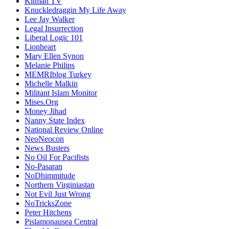
Kitman TV
Knuckledraggin My Life Away
Lee Jay Walker
Legal Insurrection
Liberal Logic 101
Lionheart
Mary Ellen Synon
Melanie Philips
MEMRIblog Turkey
Michelle Malkin
Militant Islam Monitor
Mises.Org
Money Jihad
Nanny State Index
National Review Online
NeoNeocon
News Busters
No Oil For Pacifists
No-Pasaran
NoDhimmitude
Northern Virginiastan
Not Evil Just Wrong
NoTricksZone
Peter Hitchens
Pislamonausea Central