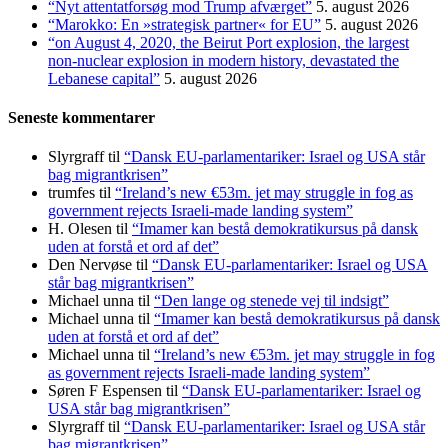
“Nyt attentatforsøg mod Trump afværget”
5. august 2026
“Marokko: En »strategisk partner« for EU”
5. august 2026
“on August 4, 2020, the Beirut Port explosion, the largest
non-nuclear explosion in modern history, devastated the
Lebanese capital”
5. august 2026
Seneste kommentarer
Slyrgraff
til
“Dansk EU-parlamentariker: Israel og USA står
bag migrantkrisen”
trumfes
til
“Ireland’s new €53m. jet may struggle in fog as
government rejects Israeli-made landing system”
H. Olesen
til
“Imamer kan bestå demokratikursus på dansk
uden at forstå et ord af det”
Den Nervøse
til
“Dansk EU-parlamentariker: Israel og USA
står bag migrantkrisen”
Michael unna
til
“Den lange og stenede vej til indsigt”
Michael unna
til
“Imamer kan bestå demokratikursus på dansk
uden at forstå et ord af det”
Michael unna
til
“Ireland’s new €53m. jet may struggle in fog
as government rejects Israeli-made landing system”
Søren F Espensen
til
“Dansk EU-parlamentariker: Israel og
USA står bag migrantkrisen”
Slyrgraff
til
“Dansk EU-parlamentariker: Israel og USA står
bag migrantkrisen”