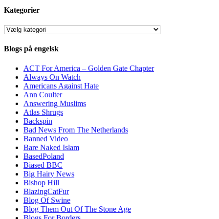
Kategorier
Kategorier
Blogs på engelsk
ACT For America – Golden Gate Chapter
Always On Watch
Americans Against Hate
Ann Coulter
Answering Muslims
Atlas Shrugs
Backspin
Bad News From The Netherlands
Banned Video
Bare Naked Islam
BasedPoland
Biased BBC
Big Hairy News
Bishop Hill
BlazingCatFur
Blog Of Swine
Blog Them Out Of The Stone Age
Blogs For Borders