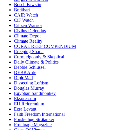
Bosch Fawstin
Breitbart
CAIR Watch
CiF Watch
Citizen Warrior
Civilus Defendus
Climate Depot
Climate Reality
CORAL REEF COMPENDIUM
Creeping Sharia
Curmudgeonly & Skeptical
Daily Climate & Politics
Debbie Schlussel
DEBKAfile
DiploMad
Dissecting Leftism
Douglas Murray
Egyptian Sandmonkey
Ekspressum
EU Referendum
Ezra Levant
Faith Freedom International
Forskellige Strøtanker
Frontpage Magazine
Gates Of Vienna