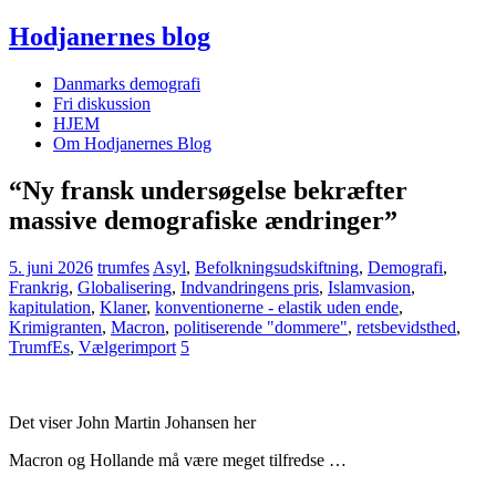
Hodjanernes blog
Danmarks demografi
Fri diskussion
HJEM
Om Hodjanernes Blog
“Ny fransk undersøgelse bekræfter
massive demografiske ændringer”
5. juni 2026
trumfes
Asyl
,
Befolkningsudskiftning
,
Demografi
,
Frankrig
,
Globalisering
,
Indvandringens pris
,
Islamvasion
,
kapitulation
,
Klaner
,
konventionerne - elastik uden ende
,
Krimigranten
,
Macron
,
politiserende "dommere"
,
retsbevidsthed
,
TrumfEs
,
Vælgerimport
5
Det viser John Martin Johansen her
Macron og Hollande må være meget tilfredse …