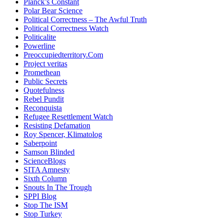
Planck’s Constant
Polar Bear Science
Political Correctness – The Awful Truth
Political Correctness Watch
Politicalite
Powerline
Preoccupiedterritory.Com
Project veritas
Promethean
Public Secrets
Quotefulness
Rebel Pundit
Reconquista
Refugee Resettlement Watch
Resisting Defamation
Roy Spencer, Klimatolog
Saberpoint
Samson Blinded
ScienceBlogs
SITA Amnesty
Sixth Column
Snouts In The Trough
SPPI Blog
Stop The ISM
Stop Turkey