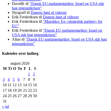
DavidK
til
“Dansk EU-parlamentariker: Israel og USA står
bag migrantkrisen”
Slyrgraff
til
Dagens høst af videoer
Erik Frederiksen
til
Dagens høst af videoer
Erik Frederiksen
til
“Marokko: En »strategisk partner« for
EU”
Erik Frederiksen
til
“Dansk EU-parlamentariker: Israel og
USA står bag migrantkrisen”
Allan
til
“Dansk EU-parlamentariker: Israel og USA står bag
migrantkrisen”
Kalender over indlæg
august 2026
M
Ti
O
To
F
L
S
1
2
3
4
5
6
7
8
9
10
11
12
13
14
15
16
17
18
19
20
21
22
23
24
25
26
27
28
29
30
31
« jul