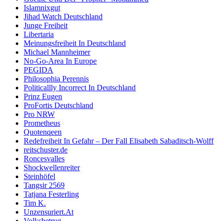
Islamnixgut
Jihad Watch Deutschland
Junge Freiheit
Libertaria
Meinungsfreiheit In Deutschland
Michael Mannheimer
No-Go-Area In Europe
PEGIDA
Philosophia Perennis
Politicallly Incorrect In Deutschland
Prinz Eugen
ProFortis Deutschland
Pro NRW
Prometheus
Quotenqeen
Redefreiheit In Gefahr – Der Fall Elisabeth Sabaditsch-Wolff
reitschuster.de
Roncesvalles
Shockwellenreiter
Steinhöfel
Tangsir 2569
Tatjana Festerling
Tim K.
Unzensuriert.At
Volksbetrug