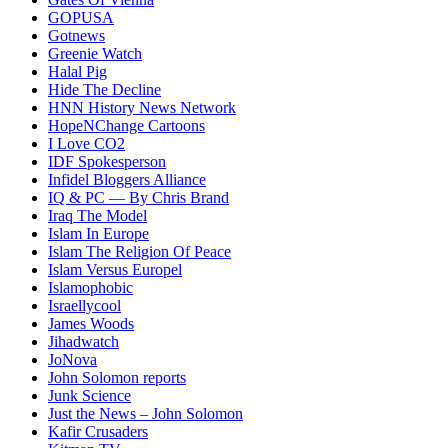
GOPUSA
Gotnews
Greenie Watch
Halal Pig
Hide The Decline
HNN History News Network
HopeNChange Cartoons
I Love CO2
IDF Spokesperson
Infidel Bloggers Alliance
IQ & PC — By Chris Brand
Iraq The Model
Islam In Europe
Islam The Religion Of Peace
Islam Versus Europe
l
Islamophobic
Israellycool
James Woods
Jihadwatch
JoNova
John Solomon reports
Junk Science
Just the News – John Solomon
Kafir Crusaders