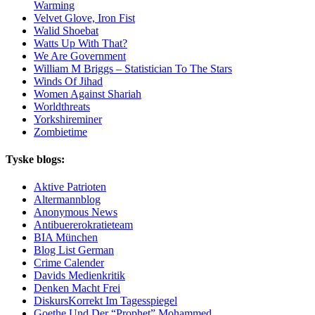
Warming
Velvet Glove, Iron Fist
Walid Shoebat
Watts Up With That?
We Are Government
William M Briggs – Statistician To The Stars
Winds Of Jihad
Women Against Shariah
Worldthreats
Yorkshireminer
Zombietime
Tyske blogs:
Aktive Patrioten
Altermannblog
Anonymous News
Antibuererokratieteam
BIA München
Blog List German
Crime Calender
Davids Medienkritik
Denken Macht Frei
DiskursKorrekt Im Tagesspiegel
Goethe Und Der “Prophet” Mohammed